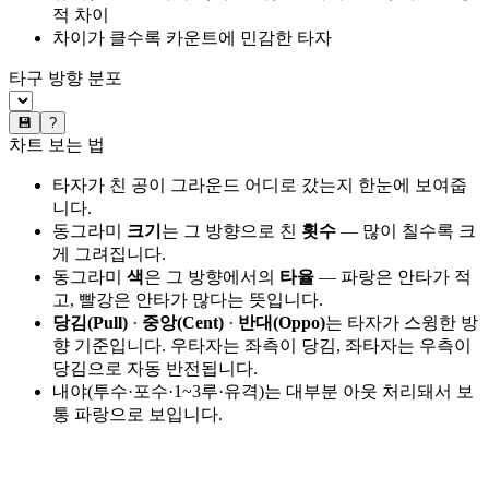
적 차이
차이가 클수록 카운트에 민감한 타자
타구 방향 분포
💾
?
차트 보는 법
타자가 친 공이 그라운드 어디로 갔는지 한눈에 보여줍
니다.
동그라미
크기
는 그 방향으로 친
횟수
— 많이 칠수록 크
게 그려집니다.
동그라미
색
은 그 방향에서의
타율
— 파랑은 안타가 적
고, 빨강은 안타가 많다는 뜻입니다.
당김(Pull)
·
중앙(Cent)
·
반대(Oppo)
는 타자가 스윙한 방
향 기준입니다. 우타자는 좌측이 당김, 좌타자는 우측이
당김으로 자동 반전됩니다.
내야(투수·포수·1~3루·유격)는 대부분 아웃 처리돼서 보
통 파랑으로 보입니다.