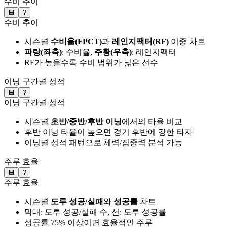
수비 추이
💾
?
수비 추이
시즌별
수비율(FPCT)
과
레인지팩터(RF)
이중 차트
파랑(좌축)
: 수비율,
주황(우축)
: 레인지팩터
RF가 높을수록 수비 범위가 넓은 선수
이닝 구간별 성적
💾
?
이닝 구간별 성적
시즌별
초반/중반/후반 이닝
에서의 타율 비교
후반 이닝 타율이 높으면 경기 후반에 강한 타자
이닝별 성적 패턴으로 체력/집중력 분석 가능
주루 효율
💾
?
주루 효율
시즌별
도루 성공/실패
와
성공률
차트
막대: 도루 성공/실패 수, 선: 도루 성공률
성공률 75% 이상이면 효율적인 주루