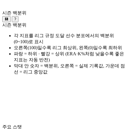
시즌 백분위
💾
?
시즌 백분위
각 지표를 리그 규정 도달 선수 분포에서의 백분위
(0~100)로 표시
오른쪽(100)일수록 리그 최상위, 왼쪽(0)일수록 최하위
파랑 = 하위 · 빨강 = 상위 (ERA·K%처럼 낮을수록 좋은
지표는 자동 반전)
막대 안 숫자 = 백분위, 오른쪽 = 실제 기록값, 가운데 점
선 = 리그 중앙값
주요 스탯