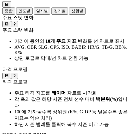
💾
종합
연도별
일자별
경기별
상황별
주요 스탯 변화
💾
?
주요 스탯 변화
커리어 동안의
10개 주요 지표
변화를 선 차트로 표시
AVG, OBP, SLG, OPS, ISO, BABIP, HR/G, TB/G, BB%,
K%
상단 토글로 막대/선 차트 전환 가능
타격 프로필
💾
?
타격 프로필
주요 타격 지표를
레이더 차트
로 시각화
각 축의 값은 해당 시즌 전체 선수 대비
백분위(%)
입니
다
100에 가까울수록 상위권 (K%, GIDP 등 낮을수록 좋은
지표는 역순 처리)
하단 시즌 범례를 클릭해 복수 시즌 비교 가능