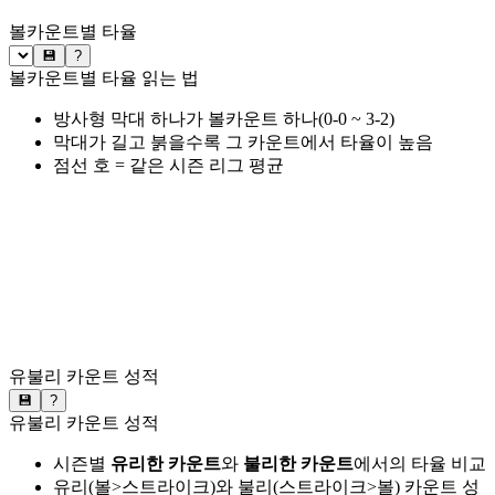
볼카운트별 타율
💾
?
볼카운트별 타율 읽는 법
방사형 막대 하나가 볼카운트 하나(0-0 ~ 3-2)
막대가 길고 붉을수록 그 카운트에서 타율이 높음
점선 호 = 같은 시즌 리그 평균
유불리 카운트 성적
💾
?
유불리 카운트 성적
시즌별
유리한 카운트
와
불리한 카운트
에서의 타율 비교
유리(볼>스트라이크)와 불리(스트라이크>볼) 카운트 성