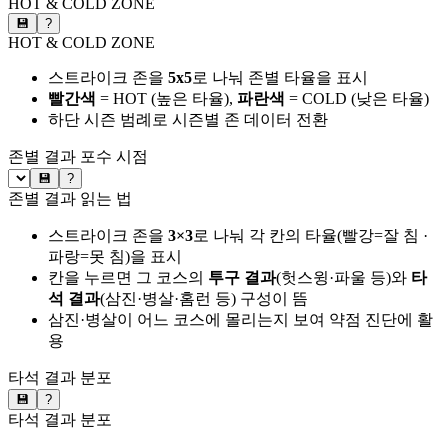
HOT & COLD ZONE
💾
?
HOT & COLD ZONE
스트라이크 존을
5x5
로 나눠 존별 타율을 표시
빨간색
= HOT (높은 타율),
파란색
= COLD (낮은 타율)
하단 시즌 범례로 시즌별 존 데이터 전환
존별 결과
포수 시점
💾
?
존별 결과 읽는 법
스트라이크 존을
3×3
로 나눠 각 칸의 타율(빨강=잘 침 ·
파랑=못 침)을 표시
칸을 누르면 그 코스의
투구 결과
(헛스윙·파울 등)와
타
석 결과
(삼진·병살·홈런 등) 구성이 뜸
삼진·병살이 어느 코스에 몰리는지 보여 약점 진단에 활
용
타석 결과 분포
💾
?
타석 결과 분포