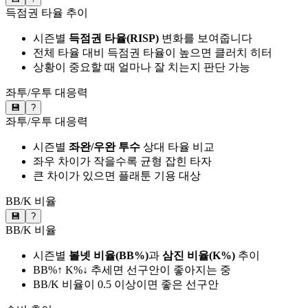
득점권 타율 추이
시즌별
득점권 타율(RISP)
변화를 보여줍니다
전체 타율 대비 득점권 타율이 높으면 클러치 히터
상황이 중요할 때 얼마나 잘 치는지 판단 가능
좌투/우투 대응력
💾
?
좌투/우투 대응력
시즌별
좌완/우완 투수
상대 타율 비교
좌우 차이가 작을수록 균형 잡힌 타자
큰 차이가 있으면 플래툰 기용 대상
BB/K 비율
💾
?
BB/K 비율
시즌별
볼넷 비율(BB%)
과
삼진 비율(K%)
추이
BB%↑ K%↓ 추세면 선구안이 좋아지는 중
BB/K 비율이 0.5 이상이면 좋은 선구안