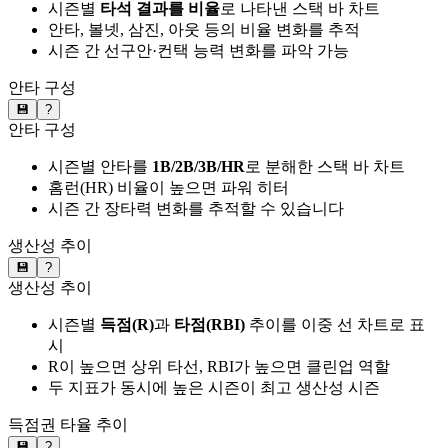
시즌별
타석 결과를 비율
로 나타낸 스택 바 차트
안타, 볼넷, 삼진, 아웃 등의 비율 변화를 추적
시즌 간 선구안·컨택 능력 변화를 파악 가능
안타 구성
💾
?
안타 구성
시즌별 안타를
1B/2B/3B/HR
로 분해한 스택 바 차트
홈런(HR) 비율이 높으면 파워 히터
시즌 간 장타력 변화를 추적할 수 있습니다
생산성 추이
💾
?
생산성 추이
시즌별
득점(R)
과
타점(RBI)
추이를 이중 선 차트로 표
시
R이 높으면 상위 타선, RBI가 높으면 클린업 역할
두 지표가 동시에 높은 시즌이 최고 생산성 시즌
득점권 타율 추이
💾
?