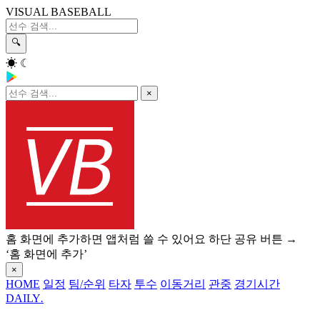
VISUAL BASEBALL
🔍
☀
☾
×
홈 화면에 추가하면 앱처럼 쓸 수 있어요
하단 공유 버튼 →
‘홈 화면에 추가’
×
HOME
일정
팀/순위
타자
투수
이동거리
관중
경기시간
DAILY
.