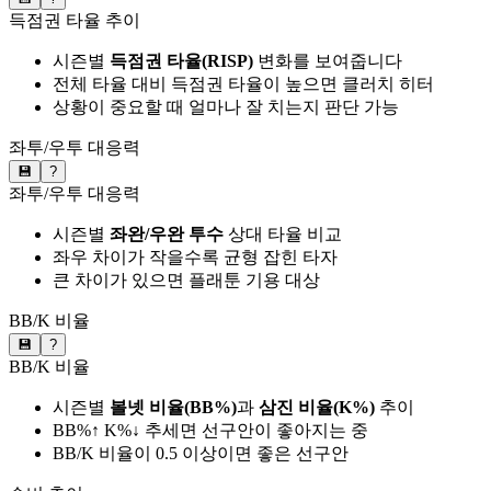
득점권 타율 추이
시즌별
득점권 타율(RISP)
변화를 보여줍니다
전체 타율 대비 득점권 타율이 높으면 클러치 히터
상황이 중요할 때 얼마나 잘 치는지 판단 가능
좌투/우투 대응력
💾
?
좌투/우투 대응력
시즌별
좌완/우완 투수
상대 타율 비교
좌우 차이가 작을수록 균형 잡힌 타자
큰 차이가 있으면 플래툰 기용 대상
BB/K 비율
💾
?
BB/K 비율
시즌별
볼넷 비율(BB%)
과
삼진 비율(K%)
추이
BB%↑ K%↓ 추세면 선구안이 좋아지는 중
BB/K 비율이 0.5 이상이면 좋은 선구안