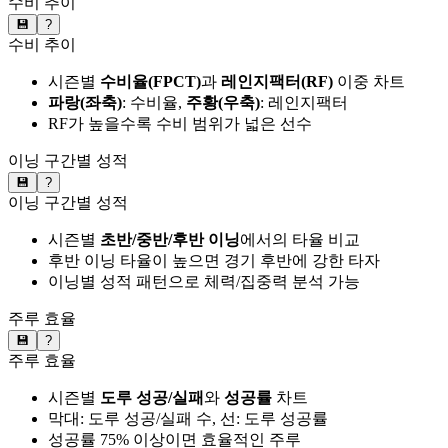
수비 추이
💾
?
수비 추이
시즌별
수비율(FPCT)
과
레인지팩터(RF)
이중 차트
파랑(좌축)
: 수비율,
주황(우축)
: 레인지팩터
RF가 높을수록 수비 범위가 넓은 선수
이닝 구간별 성적
💾
?
이닝 구간별 성적
시즌별
초반/중반/후반 이닝
에서의 타율 비교
후반 이닝 타율이 높으면 경기 후반에 강한 타자
이닝별 성적 패턴으로 체력/집중력 분석 가능
주루 효율
💾
?
주루 효율
시즌별
도루 성공/실패
와
성공률
차트
막대: 도루 성공/실패 수, 선: 도루 성공률
성공률 75% 이상이면 효율적인 주루