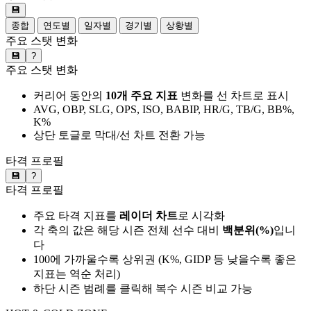
💾
종합
연도별
일자별
경기별
상황별
주요 스탯 변화
💾
?
주요 스탯 변화
커리어 동안의
10개 주요 지표
변화를 선 차트로 표시
AVG, OBP, SLG, OPS, ISO, BABIP, HR/G, TB/G, BB%,
K%
상단 토글로 막대/선 차트 전환 가능
타격 프로필
💾
?
타격 프로필
주요 타격 지표를
레이더 차트
로 시각화
각 축의 값은 해당 시즌 전체 선수 대비
백분위(%)
입니
다
100에 가까울수록 상위권 (K%, GIDP 등 낮을수록 좋은
지표는 역순 처리)
하단 시즌 범례를 클릭해 복수 시즌 비교 가능