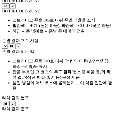
HOT & COLD ZONE
💾
?
HOT & COLD ZONE
스트라이크 존을
5x5
로 나눠 존별 타율을 표시
빨간색
= HOT (높은 타율),
파란색
= COLD (낮은 타율)
하단 시즌 범례로 시즌별 존 데이터 전환
존별 결과
포수 시점
💾
?
존별 결과 읽는 법
스트라이크 존을
3×3
로 나눠 각 칸의 타율(빨강=잘 침 ·
파랑=못 침)을 표시
칸을 누르면 그 코스의
투구 결과
(헛스윙·파울 등)와
타
석 결과
(삼진·병살·홈런 등) 구성이 뜸
삼진·병살이 어느 코스에 몰리는지 보여 약점 진단에 활
용
타석 결과 분포
💾
?
타석 결과 분포