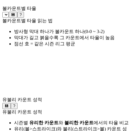
볼카운트별 타율
💾
?
볼카운트별 타율 읽는 법
방사형 막대 하나가 볼카운트 하나(0-0 ~ 3-2)
막대가 길고 붉을수록 그 카운트에서 타율이 높음
점선 호 = 같은 시즌 리그 평균
유불리 카운트 성적
💾
?
유불리 카운트 성적
시즌별
유리한 카운트
와
불리한 카운트
에서의 타율 비교
유리(볼>스트라이크)와 불리(스트라이크>볼) 카운트 성