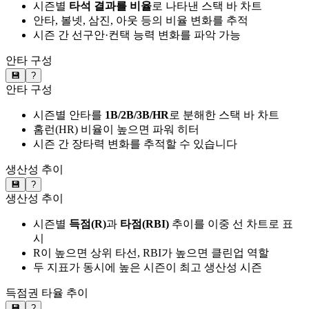
시즌별
타석 결과를 비율
로 나타낸 스택 바 차트
안타, 볼넷, 삼진, 아웃 등의 비율 변화를 추적
시즌 간 선구안·컨택 능력 변화를 파악 가능
안타 구성
💾
?
안타 구성
시즌별 안타를
1B/2B/3B/HR
로 분해한 스택 바 차트
홈런(HR) 비율이 높으면 파워 히터
시즌 간 장타력 변화를 추적할 수 있습니다
생산성 추이
💾
?
생산성 추이
시즌별
득점(R)
과
타점(RBI)
추이를 이중 선 차트로 표
시
R이 높으면 상위 타선, RBI가 높으면 클린업 역할
두 지표가 동시에 높은 시즌이 최고 생산성 시즌
득점권 타율 추이
💾
?