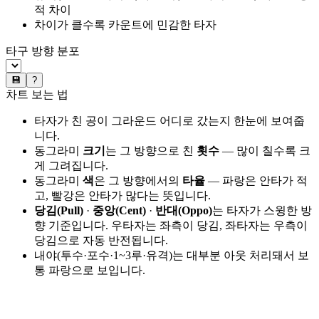
적 차이
차이가 클수록 카운트에 민감한 타자
타구 방향 분포
💾
?
차트 보는 법
타자가 친 공이 그라운드 어디로 갔는지 한눈에 보여줍
니다.
동그라미
크기
는 그 방향으로 친
횟수
— 많이 칠수록 크
게 그려집니다.
동그라미
색
은 그 방향에서의
타율
— 파랑은 안타가 적
고, 빨강은 안타가 많다는 뜻입니다.
당김(Pull)
·
중앙(Cent)
·
반대(Oppo)
는 타자가 스윙한 방
향 기준입니다. 우타자는 좌측이 당김, 좌타자는 우측이
당김으로 자동 반전됩니다.
내야(투수·포수·1~3루·유격)는 대부분 아웃 처리돼서 보
통 파랑으로 보입니다.