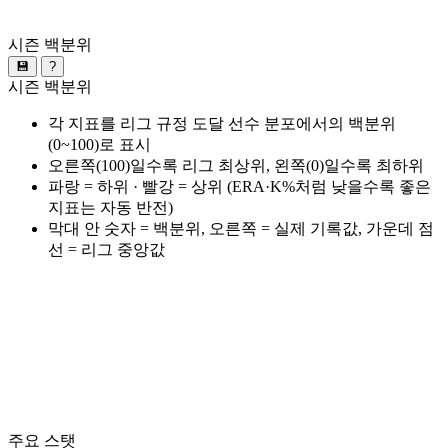
시즌 백분위
💾
?
시즌 백분위
각 지표를 리그 규정 도달 선수 분포에서의 백분위
(0~100)로 표시
오른쪽(100)일수록 리그 최상위, 왼쪽(0)일수록 최하위
파랑 = 하위 · 빨강 = 상위 (ERA·K%처럼 낮을수록 좋은
지표는 자동 반전)
막대 안 숫자 = 백분위, 오른쪽 = 실제 기록값, 가운데 점
선 = 리그 중앙값
주요 스탯