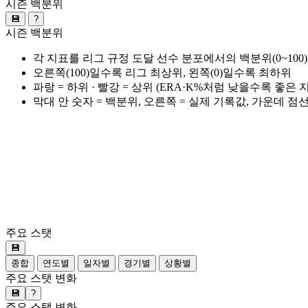
시즌 백분위
💾
?
시즌 백분위
각 지표를 리그 규정 도달 선수 분포에서의 백분위(0~100
오른쪽(100)일수록 리그 최상위, 왼쪽(0)일수록 최하위
파랑 = 하위 · 빨강 = 상위 (ERA·K%처럼 낮을수록 좋은
막대 안 숫자 = 백분위, 오른쪽 = 실제 기록값, 가운데 점
주요 스탯
💾
종합
연도별
일자별
경기별
상황별
주요 스탯 변화
💾
?
주요 스탯 변화