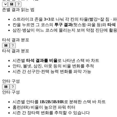
💾
?
존별 결과 읽는 법
스트라이크 존을
3×3
로 나눠 각 칸의 타율(빨강=잘 침 · 
칸을 누르면 그 코스의
투구 결과
(헛스윙·파울 등)와
타석
삼진·병살이 어느 코스에 몰리는지 보여 약점 진단에 활
타석 결과 분포
💾
?
타석 결과 분포
시즌별
타석 결과를 비율
로 나타낸 스택 바 차트
안타, 볼넷, 삼진, 아웃 등의 비율 변화를 추적
시즌 간 선구안·컨택 능력 변화를 파악 가능
안타 구성
💾
?
안타 구성
시즌별 안타를
1B/2B/3B/HR
로 분해한 스택 바 차트
홈런(HR) 비율이 높으면 파워 히터
시즌 간 장타력 변화를 추적할 수 있습니다