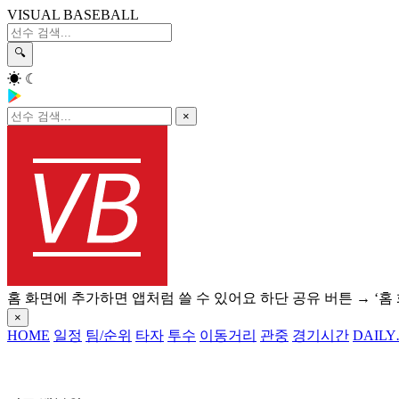
VISUAL BASEBALL
🔍
☀
☾
×
홈 화면에 추가하면 앱처럼 쓸 수 있어요
하단 공유 버튼 → ‘홈
×
HOME
일정
팀/순위
타자
투수
이동거리
관중
경기시간
DAILY