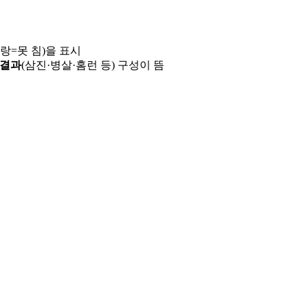
파랑=못 침)을 표시
 결과
(삼진·병살·홈런 등) 구성이 뜸
용