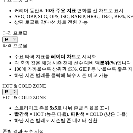
커리어 동안의
10개 주요 지표
변화를 선 차트로 표시
AVG, OBP, SLG, OPS, ISO, BABIP, HR/G, TB/G, BB%, K
상단 토글로 막대/선 차트 전환 가능
타격 프로필
💾
?
타격 프로필
주요 타격 지표를
레이더 차트
로 시각화
각 축의 값은 해당 시즌 전체 선수 대비
백분위(%)
입니다
100에 가까울수록 상위권 (K%, GIDP 등 낮을수록 좋은 
하단 시즌 범례를 클릭해 복수 시즌 비교 가능
HOT & COLD ZONE
💾
?
HOT & COLD ZONE
스트라이크 존을
5x5
로 나눠 존별 타율을 표시
빨간색
= HOT (높은 타율),
파란색
= COLD (낮은 타율)
하단 시즌 범례로 시즌별 존 데이터 전환
존별 결과
포수 시점