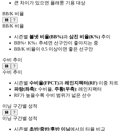
큰 차이가 있으면 플래툰 기용 대상
BB/K 비율
💾
?
BB/K 비율
시즌별
볼넷 비율(BB%)
과
삼진 비율(K%)
추이
BB%↑ K%↓ 추세면 선구안이 좋아지는 중
BB/K 비율이 0.5 이상이면 좋은 선구안
수비 추이
💾
?
수비 추이
시즌별
수비율(FPCT)
과
레인지팩터(RF)
이중 차트
파랑(좌축)
: 수비율,
주황(우축)
: 레인지팩터
RF가 높을수록 수비 범위가 넓은 선수
이닝 구간별 성적
💾
?
이닝 구간별 성적
시즌별
초반/중반/후반 이닝
에서의 타율 비교