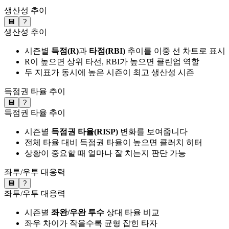
생산성 추이
💾
?
생산성 추이
시즌별
득점(R)
과
타점(RBI)
추이를 이중 선 차트로 표시
R이 높으면 상위 타선, RBI가 높으면 클린업 역할
두 지표가 동시에 높은 시즌이 최고 생산성 시즌
득점권 타율 추이
💾
?
득점권 타율 추이
시즌별
득점권 타율(RISP)
변화를 보여줍니다
전체 타율 대비 득점권 타율이 높으면 클러치 히터
상황이 중요할 때 얼마나 잘 치는지 판단 가능
좌투/우투 대응력
💾
?
좌투/우투 대응력
시즌별
좌완/우완 투수
상대 타율 비교
좌우 차이가 작을수록 균형 잡힌 타자