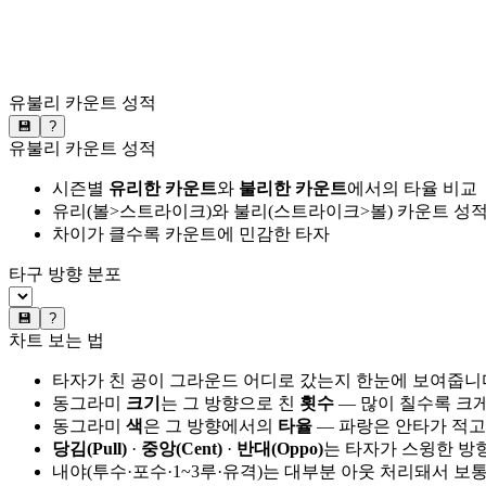
유불리 카운트 성적
💾
?
유불리 카운트 성적
시즌별
유리한 카운트
와
불리한 카운트
에서의 타율 비교
유리(볼>스트라이크)와 불리(스트라이크>볼) 카운트 성적
차이가 클수록 카운트에 민감한 타자
타구 방향 분포
💾
?
차트 보는 법
타자가 친 공이 그라운드 어디로 갔는지 한눈에 보여줍니
동그라미
크기
는 그 방향으로 친
횟수
— 많이 칠수록 크
동그라미
색
은 그 방향에서의
타율
— 파랑은 안타가 적고
당김(Pull)
·
중앙(Cent)
·
반대(Oppo)
는 타자가 스윙한 방
내야(투수·포수·1~3루·유격)는 대부분 아웃 처리돼서 보