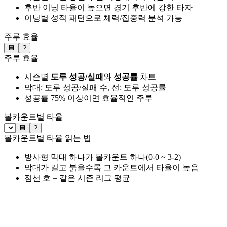
후반 이닝 타율이 높으면 경기 후반에 강한 타자
이닝별 성적 패턴으로 체력/집중력 분석 가능
주루 효율
💾
?
주루 효율
시즌별
도루 성공/실패
와
성공률
차트
막대: 도루 성공/실패 수, 선: 도루 성공률
성공률 75% 이상이면 효율적인 주루
볼카운트별 타율
💾
?
볼카운트별 타율 읽는 법
방사형 막대 하나가 볼카운트 하나(0-0 ~ 3-2)
막대가 길고 붉을수록 그 카운트에서 타율이 높음
점선 호 = 같은 시즌 리그 평균