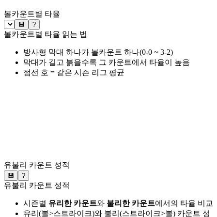
볼카운트별 타율
💾
?
볼카운트별 타율 읽는 법
방사형 막대 하나가 볼카운트 하나(0-0 ~ 3-2)
막대가 길고 붉을수록 그 카운트에서 타율이 높음
점선 호 = 같은 시즌 리그 평균
유불리 카운트 성적
💾
?
유불리 카운트 성적
시즌별
유리한 카운트
와
불리한 카운트
에서의 타율 비교
유리(볼>스트라이크)와 불리(스트라이크>볼) 카운트 성