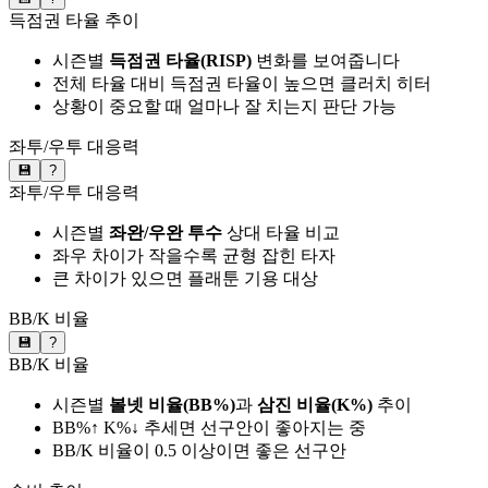
득점권 타율 추이
시즌별
득점권 타율(RISP)
변화를 보여줍니다
전체 타율 대비 득점권 타율이 높으면 클러치 히터
상황이 중요할 때 얼마나 잘 치는지 판단 가능
좌투/우투 대응력
💾
?
좌투/우투 대응력
시즌별
좌완/우완 투수
상대 타율 비교
좌우 차이가 작을수록 균형 잡힌 타자
큰 차이가 있으면 플래툰 기용 대상
BB/K 비율
💾
?
BB/K 비율
시즌별
볼넷 비율(BB%)
과
삼진 비율(K%)
추이
BB%↑ K%↓ 추세면 선구안이 좋아지는 중
BB/K 비율이 0.5 이상이면 좋은 선구안