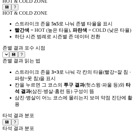
HOT & COLD ZONE
💾
?
HOT & COLD ZONE
스트라이크 존을
5x5
로 나눠 존별 타율을 표시
빨간색
= HOT (높은 타율),
파란색
= COLD (낮은 타율)
하단 시즌 범례로 시즌별 존 데이터 전환
존별 결과
포수 시점
💾
?
존별 결과 읽는 법
스트라이크 존을
3×3
로 나눠 각 칸의 타율(빨강=잘 침 ·
파랑=못 침)을 표시
칸을 누르면 그 코스의
투구 결과
(헛스윙·파울 등)와
타
석 결과
(삼진·병살·홈런 등) 구성이 뜸
삼진·병살이 어느 코스에 몰리는지 보여 약점 진단에 활
용
타석 결과 분포
💾
?
타석 결과 분포