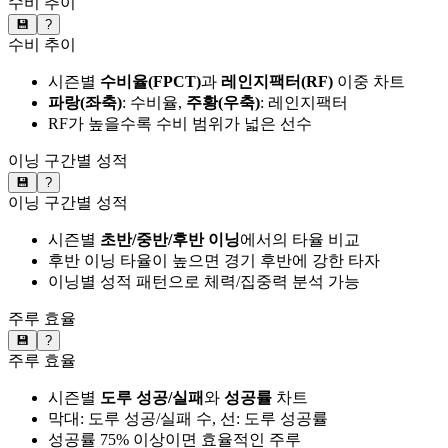
수비 추이
💾
?
수비 추이
시즌별
수비율(FPCT)
과
레인지팩터(RF)
이중 차트
파랑(좌축)
: 수비율,
주황(우축)
: 레인지팩터
RF가 높을수록 수비 범위가 넓은 선수
이닝 구간별 성적
💾
?
이닝 구간별 성적
시즌별
초반/중반/후반 이닝
에서의 타율 비교
후반 이닝 타율이 높으면 경기 후반에 강한 타자
이닝별 성적 패턴으로 체력/집중력 분석 가능
주루 효율
💾
?
주루 효율
시즌별
도루 성공/실패
와
성공률
차트
막대: 도루 성공/실패 수, 선: 도루 성공률
성공률 75% 이상이면 효율적인 주루