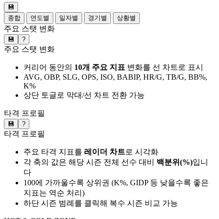
💾
종합
연도별
일자별
경기별
상황별
주요 스탯 변화
💾
?
주요 스탯 변화
커리어 동안의
10개 주요 지표
변화를 선 차트로 표시
AVG, OBP, SLG, OPS, ISO, BABIP, HR/G, TB/G, BB%,
K%
상단 토글로 막대/선 차트 전환 가능
타격 프로필
💾
?
타격 프로필
주요 타격 지표를
레이더 차트
로 시각화
각 축의 값은 해당 시즌 전체 선수 대비
백분위(%)
입니
다
100에 가까울수록 상위권 (K%, GIDP 등 낮을수록 좋은
지표는 역순 처리)
하단 시즌 범례를 클릭해 복수 시즌 비교 가능