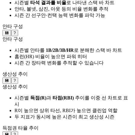
시즌별
타석 결과를 비율
로 나타낸 스택 바 차트
안타, 볼넷, 삼진, 아웃 등의 비율 변화를 추적
시즌 간 선구안·컨택 능력 변화를 파악 가능
안타 구성
💾
?
안타 구성
시즌별 안타를
1B/2B/3B/HR
로 분해한 스택 바 차트
홈런(HR) 비율이 높으면 파워 히터
시즌 간 장타력 변화를 추적할 수 있습니다
생산성 추이
💾
?
생산성 추이
시즌별
득점(R)
과
타점(RBI)
추이를 이중 선 차트로 표
시
R이 높으면 상위 타선, RBI가 높으면 클린업 역할
두 지표가 동시에 높은 시즌이 최고 생산성 시즌
득점권 타율 추이
💾
?