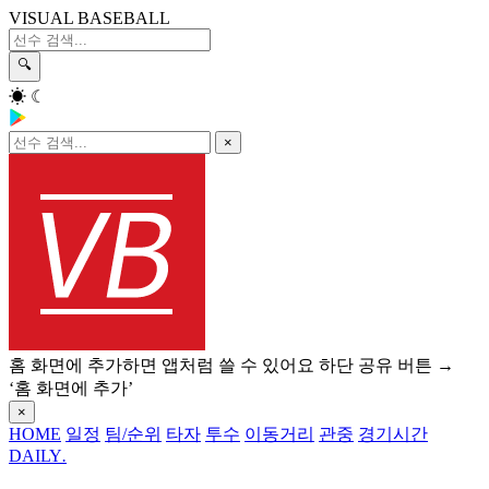
VISUAL BASEBALL
🔍
☀
☾
×
홈 화면에 추가하면 앱처럼 쓸 수 있어요
하단 공유 버튼 →
‘홈 화면에 추가’
×
HOME
일정
팀/순위
타자
투수
이동거리
관중
경기시간
DAILY
.