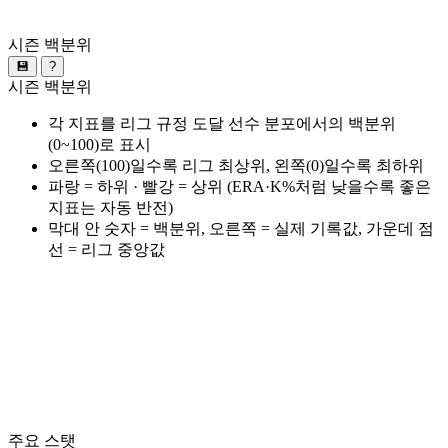
시즌 백분위
💾
?
시즌 백분위
각 지표를 리그 규정 도달 선수 분포에서의 백분위
(0~100)로 표시
오른쪽(100)일수록 리그 최상위, 왼쪽(0)일수록 최하위
파랑 = 하위 · 빨강 = 상위 (ERA·K%처럼 낮을수록 좋은
지표는 자동 반전)
막대 안 숫자 = 백분위, 오른쪽 = 실제 기록값, 가운데 점
선 = 리그 중앙값
주요 스탯