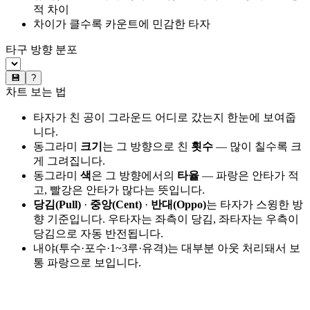
적 차이
차이가 클수록 카운트에 민감한 타자
타구 방향 분포
💾
?
차트 보는 법
타자가 친 공이 그라운드 어디로 갔는지 한눈에 보여줍
니다.
동그라미
크기
는 그 방향으로 친
횟수
— 많이 칠수록 크
게 그려집니다.
동그라미
색
은 그 방향에서의
타율
— 파랑은 안타가 적
고, 빨강은 안타가 많다는 뜻입니다.
당김(Pull)
·
중앙(Cent)
·
반대(Oppo)
는 타자가 스윙한 방
향 기준입니다. 우타자는 좌측이 당김, 좌타자는 우측이
당김으로 자동 반전됩니다.
내야(투수·포수·1~3루·유격)는 대부분 아웃 처리돼서 보
통 파랑으로 보입니다.