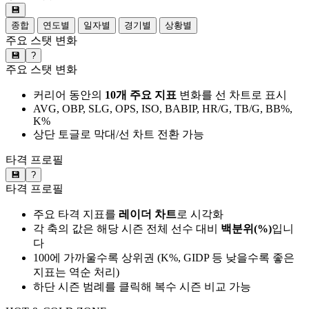
💾
종합
연도별
일자별
경기별
상황별
주요 스탯 변화
💾
?
주요 스탯 변화
커리어 동안의
10개 주요 지표
변화를 선 차트로 표시
AVG, OBP, SLG, OPS, ISO, BABIP, HR/G, TB/G, BB%,
K%
상단 토글로 막대/선 차트 전환 가능
타격 프로필
💾
?
타격 프로필
주요 타격 지표를
레이더 차트
로 시각화
각 축의 값은 해당 시즌 전체 선수 대비
백분위(%)
입니
다
100에 가까울수록 상위권 (K%, GIDP 등 낮을수록 좋은
지표는 역순 처리)
하단 시즌 범례를 클릭해 복수 시즌 비교 가능