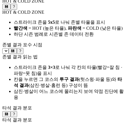
HOT & COLD ZONE
💾
?
HOT & COLD ZONE
스트라이크 존을
5x5
로 나눠 존별 타율을 표시
빨간색
= HOT (높은 타율),
파란색
= COLD (낮은 타율)
하단 시즌 범례로 시즌별 존 데이터 전환
존별 결과
포수 시점
💾
?
존별 결과 읽는 법
스트라이크 존을
3×3
로 나눠 각 칸의 타율(빨강=잘 침 ·
파랑=못 침)을 표시
칸을 누르면 그 코스의
투구 결과
(헛스윙·파울 등)와
타
석 결과
(삼진·병살·홈런 등) 구성이 뜸
삼진·병살이 어느 코스에 몰리는지 보여 약점 진단에 활
용
타석 결과 분포
💾
?
타석 결과 분포