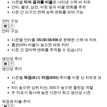
시즌별
타석 결과를 비율
로 나타낸 스택 바 차트
안타, 볼넷, 삼진, 아웃 등의 비율 변화를 추적
시즌 간 선구안·컨택 능력 변화를 파악 가능
안타 구성
💾
?
안타 구성
시즌별 안타를
1B/2B/3B/HR
로 분해한 스택 바 차트
홈런(HR) 비율이 높으면 파워 히터
시즌 간 장타력 변화를 추적할 수 있습니다
생산성 추이
💾
?
생산성 추이
시즌별
득점(R)
과
타점(RBI)
추이를 이중 선 차트로 표
시
R이 높으면 상위 타선, RBI가 높으면 클린업 역할
두 지표가 동시에 높은 시즌이 최고 생산성 시즌
득점권 타율 추이
💾
?