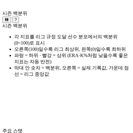
시즌 백분위
💾
?
시즌 백분위
각 지표를 리그 규정 도달 선수 분포에서의 백분위
(0~100)로 표시
오른쪽(100)일수록 리그 최상위, 왼쪽(0)일수록 최하위
파랑 = 하위 · 빨강 = 상위 (ERA·K%처럼 낮을수록 좋은
지표는 자동 반전)
막대 안 숫자 = 백분위, 오른쪽 = 실제 기록값, 가운데 점
선 = 리그 중앙값
주요 스탯