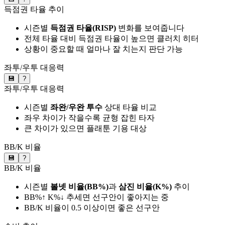
득점권 타율 추이
시즌별
득점권 타율(RISP)
변화를 보여줍니다
전체 타율 대비 득점권 타율이 높으면 클러치 히터
상황이 중요할 때 얼마나 잘 치는지 판단 가능
좌투/우투 대응력
💾
?
좌투/우투 대응력
시즌별
좌완/우완 투수
상대 타율 비교
좌우 차이가 작을수록 균형 잡힌 타자
큰 차이가 있으면 플래툰 기용 대상
BB/K 비율
💾
?
BB/K 비율
시즌별
볼넷 비율(BB%)
과
삼진 비율(K%)
추이
BB%↑ K%↓ 추세면 선구안이 좋아지는 중
BB/K 비율이 0.5 이상이면 좋은 선구안