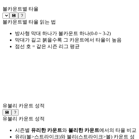
볼카운트별 타율
💾
?
볼카운트별 타율 읽는 법
방사형 막대 하나가 볼카운트 하나(0-0 ~ 3-2)
막대가 길고 붉을수록 그 카운트에서 타율이 높음
점선 호 = 같은 시즌 리그 평균
유불리 카운트 성적
💾
?
유불리 카운트 성적
시즌별
유리한 카운트
와
불리한 카운트
에서의 타율 비교
유리(볼>스트라이크)와 불리(스트라이크>볼) 카운트 성