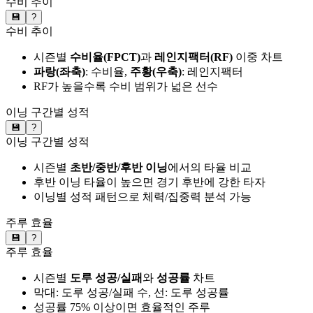
수비 추이
💾
?
수비 추이
시즌별
수비율(FPCT)
과
레인지팩터(RF)
이중 차트
파랑(좌축)
: 수비율,
주황(우축)
: 레인지팩터
RF가 높을수록 수비 범위가 넓은 선수
이닝 구간별 성적
💾
?
이닝 구간별 성적
시즌별
초반/중반/후반 이닝
에서의 타율 비교
후반 이닝 타율이 높으면 경기 후반에 강한 타자
이닝별 성적 패턴으로 체력/집중력 분석 가능
주루 효율
💾
?
주루 효율
시즌별
도루 성공/실패
와
성공률
차트
막대: 도루 성공/실패 수, 선: 도루 성공률
성공률 75% 이상이면 효율적인 주루