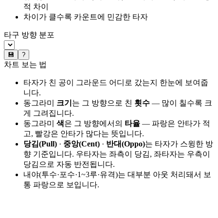
적 차이
차이가 클수록 카운트에 민감한 타자
타구 방향 분포
💾
?
차트 보는 법
타자가 친 공이 그라운드 어디로 갔는지 한눈에 보여줍
니다.
동그라미
크기
는 그 방향으로 친
횟수
— 많이 칠수록 크
게 그려집니다.
동그라미
색
은 그 방향에서의
타율
— 파랑은 안타가 적
고, 빨강은 안타가 많다는 뜻입니다.
당김(Pull)
·
중앙(Cent)
·
반대(Oppo)
는 타자가 스윙한 방
향 기준입니다. 우타자는 좌측이 당김, 좌타자는 우측이
당김으로 자동 반전됩니다.
내야(투수·포수·1~3루·유격)는 대부분 아웃 처리돼서 보
통 파랑으로 보입니다.