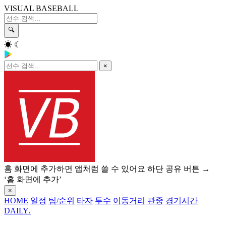
VISUAL BASEBALL
🔍
☀
☾
×
홈 화면에 추가하면 앱처럼 쓸 수 있어요
하단 공유 버튼 →
‘홈 화면에 추가’
×
HOME
일정
팀/순위
타자
투수
이동거리
관중
경기시간
DAILY
.