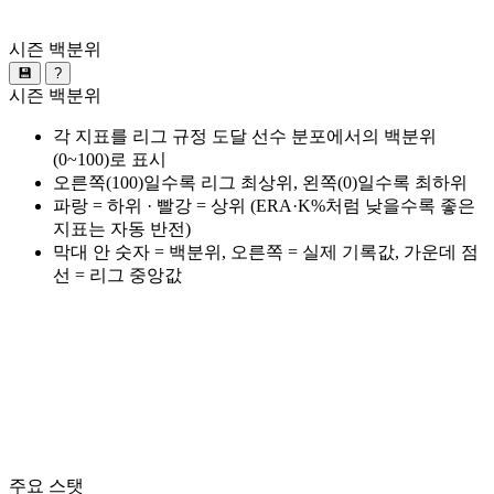
시즌 백분위
💾
?
시즌 백분위
각 지표를 리그 규정 도달 선수 분포에서의 백분위
(0~100)로 표시
오른쪽(100)일수록 리그 최상위, 왼쪽(0)일수록 최하위
파랑 = 하위 · 빨강 = 상위 (ERA·K%처럼 낮을수록 좋은
지표는 자동 반전)
막대 안 숫자 = 백분위, 오른쪽 = 실제 기록값, 가운데 점
선 = 리그 중앙값
주요 스탯