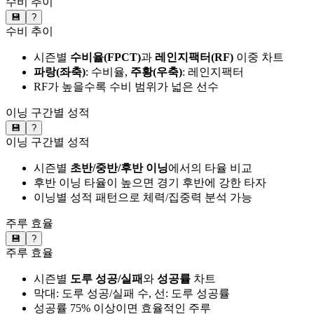
수비 추이
💾
?
수비 추이
시즌별
수비율(FPCT)
과
레인지팩터(RF)
이중 차트
파랑(좌축)
: 수비율,
주황(우축)
: 레인지팩터
RF가 높을수록 수비 범위가 넓은 선수
이닝 구간별 성적
💾
?
이닝 구간별 성적
시즌별
초반/중반/후반 이닝
에서의 타율 비교
후반 이닝 타율이 높으면 경기 후반에 강한 타자
이닝별 성적 패턴으로 체력/집중력 분석 가능
주루 효율
💾
?
주루 효율
시즌별
도루 성공/실패
와
성공률
차트
막대: 도루 성공/실패 수, 선: 도루 성공률
성공률 75% 이상이면 효율적인 주루