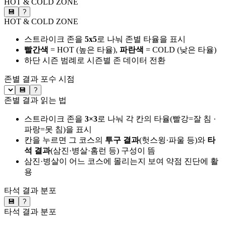
HOT & COLD ZONE
💾
?
HOT & COLD ZONE
스트라이크 존을
5x5
로 나눠 존별 타율을 표시
빨간색
= HOT (높은 타율),
파란색
= COLD (낮은 타율)
하단 시즌 범례로 시즌별 존 데이터 전환
존별 결과
포수 시점
💾
?
존별 결과 읽는 법
스트라이크 존을
3×3
로 나눠 각 칸의 타율(빨강=잘 침 ·
파랑=못 침)을 표시
칸을 누르면 그 코스의
투구 결과
(헛스윙·파울 등)와
타
석 결과
(삼진·병살·홈런 등) 구성이 뜸
삼진·병살이 어느 코스에 몰리는지 보여 약점 진단에 활
용
타석 결과 분포
💾
?
타석 결과 분포