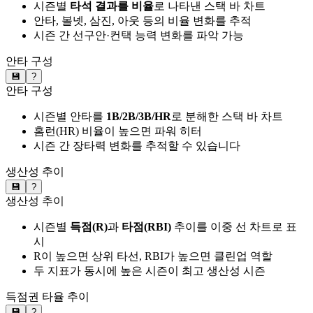
시즌별
타석 결과를 비율
로 나타낸 스택 바 차트
안타, 볼넷, 삼진, 아웃 등의 비율 변화를 추적
시즌 간 선구안·컨택 능력 변화를 파악 가능
안타 구성
💾
?
안타 구성
시즌별 안타를
1B/2B/3B/HR
로 분해한 스택 바 차트
홈런(HR) 비율이 높으면 파워 히터
시즌 간 장타력 변화를 추적할 수 있습니다
생산성 추이
💾
?
생산성 추이
시즌별
득점(R)
과
타점(RBI)
추이를 이중 선 차트로 표
시
R이 높으면 상위 타선, RBI가 높으면 클린업 역할
두 지표가 동시에 높은 시즌이 최고 생산성 시즌
득점권 타율 추이
💾
?