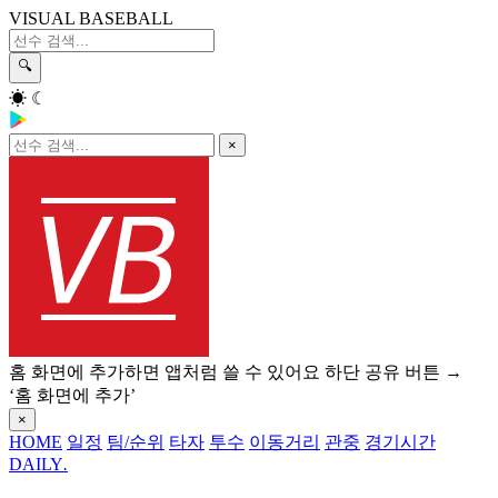
VISUAL BASEBALL
🔍
☀
☾
×
홈 화면에 추가하면 앱처럼 쓸 수 있어요
하단 공유 버튼 →
‘홈 화면에 추가’
×
HOME
일정
팀/순위
타자
투수
이동거리
관중
경기시간
DAILY
.