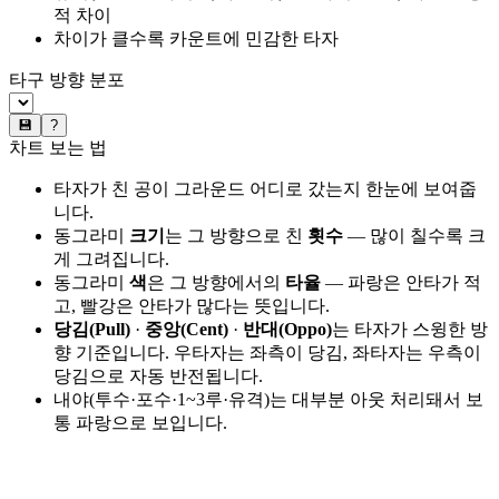
적 차이
차이가 클수록 카운트에 민감한 타자
타구 방향 분포
💾
?
차트 보는 법
타자가 친 공이 그라운드 어디로 갔는지 한눈에 보여줍
니다.
동그라미
크기
는 그 방향으로 친
횟수
— 많이 칠수록 크
게 그려집니다.
동그라미
색
은 그 방향에서의
타율
— 파랑은 안타가 적
고, 빨강은 안타가 많다는 뜻입니다.
당김(Pull)
·
중앙(Cent)
·
반대(Oppo)
는 타자가 스윙한 방
향 기준입니다. 우타자는 좌측이 당김, 좌타자는 우측이
당김으로 자동 반전됩니다.
내야(투수·포수·1~3루·유격)는 대부분 아웃 처리돼서 보
통 파랑으로 보입니다.