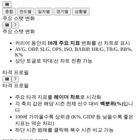
💾
종합
연도별
일자별
경기별
상황별
주요 스탯 변화
💾
?
주요 스탯 변화
커리어 동안의
10개 주요 지표
변화를 선 차트로 표시
AVG, OBP, SLG, OPS, ISO, BABIP, HR/G, TB/G, BB%,
K%
상단 토글로 막대/선 차트 전환 가능
타격 프로필
💾
?
타격 프로필
주요 타격 지표를
레이더 차트
로 시각화
각 축의 값은 해당 시즌 전체 선수 대비
백분위(%)
입니
다
100에 가까울수록 상위권 (K%, GIDP 등 낮을수록 좋은
지표는 역순 처리)
하단 시즌 범례를 클릭해 복수 시즌 비교 가능