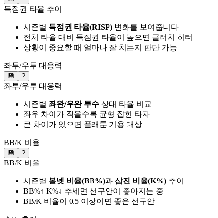
득점권 타율 추이
시즌별
득점권 타율(RISP)
변화를 보여줍니다
전체 타율 대비 득점권 타율이 높으면 클러치 히터
상황이 중요할 때 얼마나 잘 치는지 판단 가능
좌투/우투 대응력
💾
?
좌투/우투 대응력
시즌별
좌완/우완 투수
상대 타율 비교
좌우 차이가 작을수록 균형 잡힌 타자
큰 차이가 있으면 플래툰 기용 대상
BB/K 비율
💾
?
BB/K 비율
시즌별
볼넷 비율(BB%)
과
삼진 비율(K%)
추이
BB%↑ K%↓ 추세면 선구안이 좋아지는 중
BB/K 비율이 0.5 이상이면 좋은 선구안