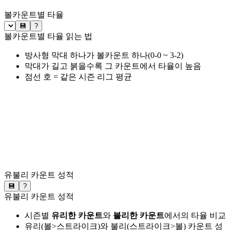
볼카운트별 타율
💾
?
볼카운트별 타율 읽는 법
방사형 막대 하나가 볼카운트 하나(0-0 ~ 3-2)
막대가 길고 붉을수록 그 카운트에서 타율이 높음
점선 호 = 같은 시즌 리그 평균
유불리 카운트 성적
💾
?
유불리 카운트 성적
시즌별
유리한 카운트
와
불리한 카운트
에서의 타율 비교
유리(볼>스트라이크)와 불리(스트라이크>볼) 카운트 성