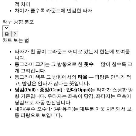
적 차이
차이가 클수록 카운트에 민감한 타자
타구 방향 분포
💾
?
차트 보는 법
타자가 친 공이 그라운드 어디로 갔는지 한눈에 보여줍
니다.
동그라미
크기
는 그 방향으로 친
횟수
— 많이 칠수록 크
게 그려집니다.
동그라미
색
은 그 방향에서의
타율
— 파랑은 안타가 적
고, 빨강은 안타가 많다는 뜻입니다.
당김(Pull)
·
중앙(Cent)
·
반대(Oppo)
는 타자가 스윙한 방
향 기준입니다. 우타자는 좌측이 당김, 좌타자는 우측이
당김으로 자동 반전됩니다.
내야(투수·포수·1~3루·유격)는 대부분 아웃 처리돼서 보
통 파랑으로 보입니다.