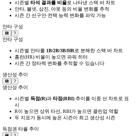
시즌별
타석 결과를 비율
로 나타낸 스택 바 차트
안타, 볼넷, 삼진, 아웃 등의 비율 변화를 추적
시즌 간 선구안·컨택 능력 변화를 파악 가능
안타 구성
💾
?
안타 구성
시즌별 안타를
1B/2B/3B/HR
로 분해한 스택 바 차트
홈런(HR) 비율이 높으면 파워 히터
시즌 간 장타력 변화를 추적할 수 있습니다
생산성 추이
💾
?
생산성 추이
시즌별
득점(R)
과
타점(RBI)
추이를 이중 선 차트로 표
시
R이 높으면 상위 타선, RBI가 높으면 클린업 역할
두 지표가 동시에 높은 시즌이 최고 생산성 시즌
득점권 타율 추이
💾
?