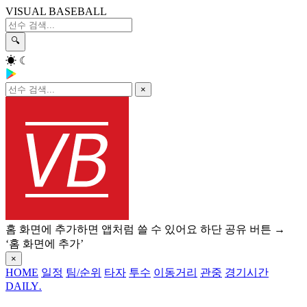
VISUAL BASEBALL
🔍
☀
☾
×
홈 화면에 추가하면 앱처럼 쓸 수 있어요
하단 공유 버튼 →
‘홈 화면에 추가’
×
HOME
일정
팀/순위
타자
투수
이동거리
관중
경기시간
DAILY
.