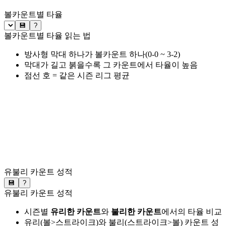
볼카운트별 타율
💾
?
볼카운트별 타율 읽는 법
방사형 막대 하나가 볼카운트 하나(0-0 ~ 3-2)
막대가 길고 붉을수록 그 카운트에서 타율이 높음
점선 호 = 같은 시즌 리그 평균
유불리 카운트 성적
💾
?
유불리 카운트 성적
시즌별
유리한 카운트
와
불리한 카운트
에서의 타율 비교
유리(볼>스트라이크)와 불리(스트라이크>볼) 카운트 성