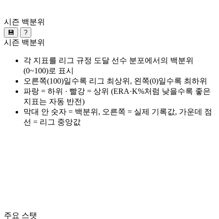
시즌 백분위
💾
?
시즌 백분위
각 지표를 리그 규정 도달 선수 분포에서의 백분위
(0~100)로 표시
오른쪽(100)일수록 리그 최상위, 왼쪽(0)일수록 최하위
파랑 = 하위 · 빨강 = 상위 (ERA·K%처럼 낮을수록 좋은
지표는 자동 반전)
막대 안 숫자 = 백분위, 오른쪽 = 실제 기록값, 가운데 점
선 = 리그 중앙값
주요 스탯