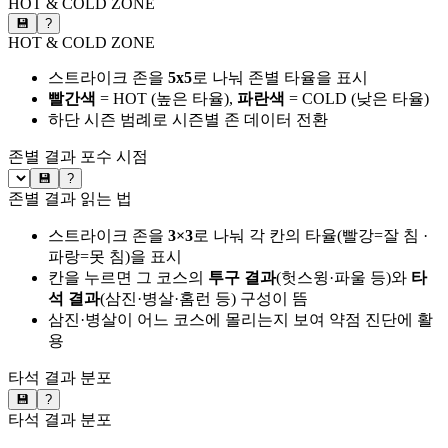
HOT & COLD ZONE
💾
?
HOT & COLD ZONE
스트라이크 존을
5x5
로 나눠 존별 타율을 표시
빨간색
= HOT (높은 타율),
파란색
= COLD (낮은 타율)
하단 시즌 범례로 시즌별 존 데이터 전환
존별 결과
포수 시점
💾
?
존별 결과 읽는 법
스트라이크 존을
3×3
로 나눠 각 칸의 타율(빨강=잘 침 ·
파랑=못 침)을 표시
칸을 누르면 그 코스의
투구 결과
(헛스윙·파울 등)와
타
석 결과
(삼진·병살·홈런 등) 구성이 뜸
삼진·병살이 어느 코스에 몰리는지 보여 약점 진단에 활
용
타석 결과 분포
💾
?
타석 결과 분포