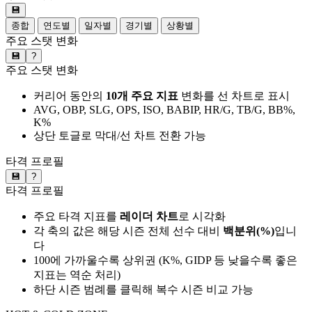
💾
종합
연도별
일자별
경기별
상황별
주요 스탯 변화
💾
?
주요 스탯 변화
커리어 동안의
10개 주요 지표
변화를 선 차트로 표시
AVG, OBP, SLG, OPS, ISO, BABIP, HR/G, TB/G, BB%,
K%
상단 토글로 막대/선 차트 전환 가능
타격 프로필
💾
?
타격 프로필
주요 타격 지표를
레이더 차트
로 시각화
각 축의 값은 해당 시즌 전체 선수 대비
백분위(%)
입니
다
100에 가까울수록 상위권 (K%, GIDP 등 낮을수록 좋은
지표는 역순 처리)
하단 시즌 범례를 클릭해 복수 시즌 비교 가능