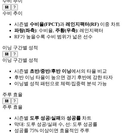
수비 추이
💾
?
수비 추이
시즌별
수비율(FPCT)
과
레인지팩터(RF)
이중 차트
파랑(좌축)
: 수비율,
주황(우축)
: 레인지팩터
RF가 높을수록 수비 범위가 넓은 선수
이닝 구간별 성적
💾
?
이닝 구간별 성적
시즌별
초반/중반/후반 이닝
에서의 타율 비교
후반 이닝 타율이 높으면 경기 후반에 강한 타자
이닝별 성적 패턴으로 체력/집중력 분석 가능
주루 효율
💾
?
주루 효율
시즌별
도루 성공/실패
와
성공률
차트
막대: 도루 성공/실패 수, 선: 도루 성공률
성공률 75% 이상이면 효율적인 주루