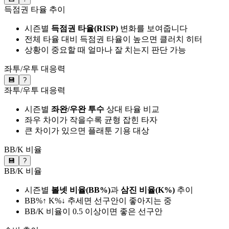
득점권 타율 추이
시즌별
득점권 타율(RISP)
변화를 보여줍니다
전체 타율 대비 득점권 타율이 높으면 클러치 히터
상황이 중요할 때 얼마나 잘 치는지 판단 가능
좌투/우투 대응력
💾
?
좌투/우투 대응력
시즌별
좌완/우완 투수
상대 타율 비교
좌우 차이가 작을수록 균형 잡힌 타자
큰 차이가 있으면 플래툰 기용 대상
BB/K 비율
💾
?
BB/K 비율
시즌별
볼넷 비율(BB%)
과
삼진 비율(K%)
추이
BB%↑ K%↓ 추세면 선구안이 좋아지는 중
BB/K 비율이 0.5 이상이면 좋은 선구안