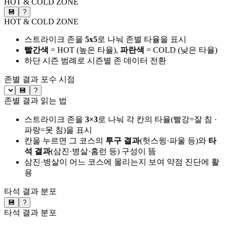
HOT & COLD ZONE
💾
?
HOT & COLD ZONE
스트라이크 존을
5x5
로 나눠 존별 타율을 표시
빨간색
= HOT (높은 타율),
파란색
= COLD (낮은 타율)
하단 시즌 범례로 시즌별 존 데이터 전환
존별 결과
포수 시점
💾
?
존별 결과 읽는 법
스트라이크 존을
3×3
로 나눠 각 칸의 타율(빨강=잘 침 ·
파랑=못 침)을 표시
칸을 누르면 그 코스의
투구 결과
(헛스윙·파울 등)와
타
석 결과
(삼진·병살·홈런 등) 구성이 뜸
삼진·병살이 어느 코스에 몰리는지 보여 약점 진단에 활
용
타석 결과 분포
💾
?
타석 결과 분포