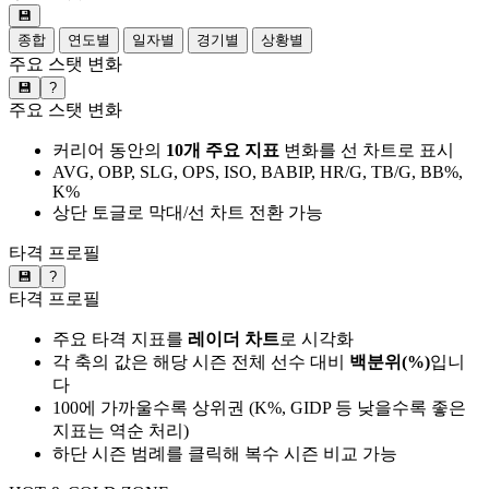
💾
종합
연도별
일자별
경기별
상황별
주요 스탯 변화
💾
?
주요 스탯 변화
커리어 동안의
10개 주요 지표
변화를 선 차트로 표시
AVG, OBP, SLG, OPS, ISO, BABIP, HR/G, TB/G, BB%,
K%
상단 토글로 막대/선 차트 전환 가능
타격 프로필
💾
?
타격 프로필
주요 타격 지표를
레이더 차트
로 시각화
각 축의 값은 해당 시즌 전체 선수 대비
백분위(%)
입니
다
100에 가까울수록 상위권 (K%, GIDP 등 낮을수록 좋은
지표는 역순 처리)
하단 시즌 범례를 클릭해 복수 시즌 비교 가능