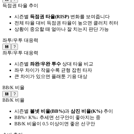
득점권 타율 추이
시즌별
득점권 타율(RISP)
변화를 보여줍니다
전체 타율 대비 득점권 타율이 높으면 클러치 히터
상황이 중요할 때 얼마나 잘 치는지 판단 가능
좌투/우투 대응력
💾
?
좌투/우투 대응력
시즌별
좌완/우완 투수
상대 타율 비교
좌우 차이가 작을수록 균형 잡힌 타자
큰 차이가 있으면 플래툰 기용 대상
BB/K 비율
💾
?
BB/K 비율
시즌별
볼넷 비율(BB%)
과
삼진 비율(K%)
추이
BB%↑ K%↓ 추세면 선구안이 좋아지는 중
BB/K 비율이 0.5 이상이면 좋은 선구안