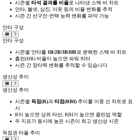
시즌별
타석 결과를 비율
로 나타낸 스택 바 차트
안타, 볼넷, 삼진, 아웃 등의 비율 변화를 추적
시즌 간 선구안·컨택 능력 변화를 파악 가능
안타 구성
💾
?
안타 구성
시즌별 안타를
1B/2B/3B/HR
로 분해한 스택 바 차트
홈런(HR) 비율이 높으면 파워 히터
시즌 간 장타력 변화를 추적할 수 있습니다
생산성 추이
💾
?
생산성 추이
시즌별
득점(R)
과
타점(RBI)
추이를 이중 선 차트로 표
시
R이 높으면 상위 타선, RBI가 높으면 클린업 역할
두 지표가 동시에 높은 시즌이 최고 생산성 시즌
득점권 타율 추이
💾
?