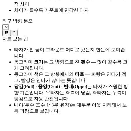
적 차이
차이가 클수록 카운트에 민감한 타자
타구 방향 분포
💾
?
차트 보는 법
타자가 친 공이 그라운드 어디로 갔는지 한눈에 보여줍
니다.
동그라미
크기
는 그 방향으로 친
횟수
— 많이 칠수록 크
게 그려집니다.
동그라미
색
은 그 방향에서의
타율
— 파랑은 안타가 적
고, 빨강은 안타가 많다는 뜻입니다.
당김(Pull)
·
중앙(Cent)
·
반대(Oppo)
는 타자가 스윙한 방
향 기준입니다. 우타자는 좌측이 당김, 좌타자는 우측이
당김으로 자동 반전됩니다.
내야(투수·포수·1~3루·유격)는 대부분 아웃 처리돼서 보
통 파랑으로 보입니다.