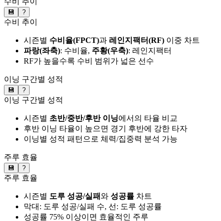
수비 추이
💾
?
수비 추이
시즌별
수비율(FPCT)
과
레인지팩터(RF)
이중 차트
파랑(좌축)
: 수비율,
주황(우축)
: 레인지팩터
RF가 높을수록 수비 범위가 넓은 선수
이닝 구간별 성적
💾
?
이닝 구간별 성적
시즌별
초반/중반/후반 이닝
에서의 타율 비교
후반 이닝 타율이 높으면 경기 후반에 강한 타자
이닝별 성적 패턴으로 체력/집중력 분석 가능
주루 효율
💾
?
주루 효율
시즌별
도루 성공/실패
와
성공률
차트
막대: 도루 성공/실패 수, 선: 도루 성공률
성공률 75% 이상이면 효율적인 주루