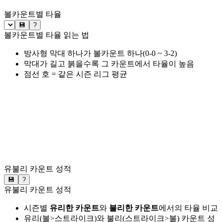
볼카운트별 타율
💾
?
볼카운트별 타율 읽는 법
방사형 막대 하나가 볼카운트 하나(0-0 ~ 3-2)
막대가 길고 붉을수록 그 카운트에서 타율이 높음
점선 호 = 같은 시즌 리그 평균
유불리 카운트 성적
💾
?
유불리 카운트 성적
시즌별
유리한 카운트
와
불리한 카운트
에서의 타율 비교
유리(볼>스트라이크)와 불리(스트라이크>볼) 카운트 성