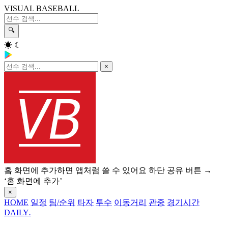
VISUAL BASEBALL
🔍
☀
☾
×
홈 화면에 추가하면 앱처럼 쓸 수 있어요
하단 공유 버튼 →
‘홈 화면에 추가’
×
HOME
일정
팀/순위
타자
투수
이동거리
관중
경기시간
DAILY
.