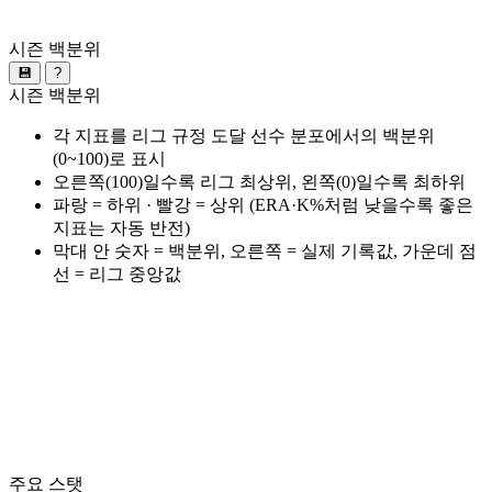
시즌 백분위
💾
?
시즌 백분위
각 지표를 리그 규정 도달 선수 분포에서의 백분위
(0~100)로 표시
오른쪽(100)일수록 리그 최상위, 왼쪽(0)일수록 최하위
파랑 = 하위 · 빨강 = 상위 (ERA·K%처럼 낮을수록 좋은
지표는 자동 반전)
막대 안 숫자 = 백분위, 오른쪽 = 실제 기록값, 가운데 점
선 = 리그 중앙값
주요 스탯