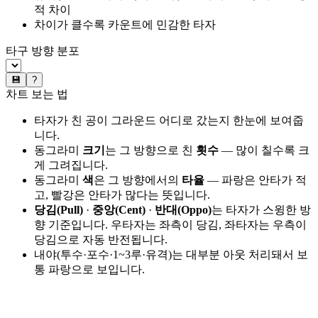
적 차이
차이가 클수록 카운트에 민감한 타자
타구 방향 분포
💾
?
차트 보는 법
타자가 친 공이 그라운드 어디로 갔는지 한눈에 보여줍
니다.
동그라미
크기
는 그 방향으로 친
횟수
— 많이 칠수록 크
게 그려집니다.
동그라미
색
은 그 방향에서의
타율
— 파랑은 안타가 적
고, 빨강은 안타가 많다는 뜻입니다.
당김(Pull)
·
중앙(Cent)
·
반대(Oppo)
는 타자가 스윙한 방
향 기준입니다. 우타자는 좌측이 당김, 좌타자는 우측이
당김으로 자동 반전됩니다.
내야(투수·포수·1~3루·유격)는 대부분 아웃 처리돼서 보
통 파랑으로 보입니다.