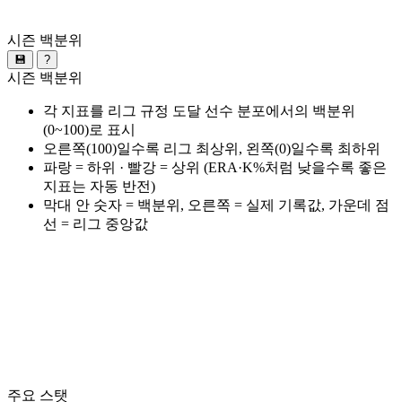
시즌 백분위
💾
?
시즌 백분위
각 지표를 리그 규정 도달 선수 분포에서의 백분위
(0~100)로 표시
오른쪽(100)일수록 리그 최상위, 왼쪽(0)일수록 최하위
파랑 = 하위 · 빨강 = 상위 (ERA·K%처럼 낮을수록 좋은
지표는 자동 반전)
막대 안 숫자 = 백분위, 오른쪽 = 실제 기록값, 가운데 점
선 = 리그 중앙값
주요 스탯