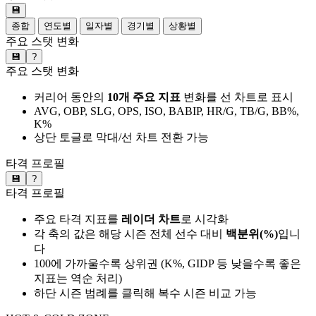
💾
종합
연도별
일자별
경기별
상황별
주요 스탯 변화
💾
?
주요 스탯 변화
커리어 동안의
10개 주요 지표
변화를 선 차트로 표시
AVG, OBP, SLG, OPS, ISO, BABIP, HR/G, TB/G, BB%,
K%
상단 토글로 막대/선 차트 전환 가능
타격 프로필
💾
?
타격 프로필
주요 타격 지표를
레이더 차트
로 시각화
각 축의 값은 해당 시즌 전체 선수 대비
백분위(%)
입니
다
100에 가까울수록 상위권 (K%, GIDP 등 낮을수록 좋은
지표는 역순 처리)
하단 시즌 범례를 클릭해 복수 시즌 비교 가능