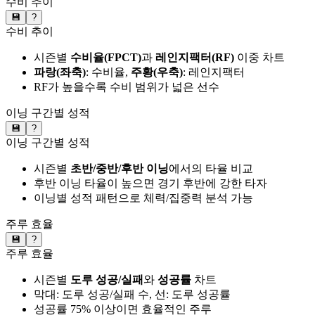
수비 추이
💾
?
수비 추이
시즌별
수비율(FPCT)
과
레인지팩터(RF)
이중 차트
파랑(좌축)
: 수비율,
주황(우축)
: 레인지팩터
RF가 높을수록 수비 범위가 넓은 선수
이닝 구간별 성적
💾
?
이닝 구간별 성적
시즌별
초반/중반/후반 이닝
에서의 타율 비교
후반 이닝 타율이 높으면 경기 후반에 강한 타자
이닝별 성적 패턴으로 체력/집중력 분석 가능
주루 효율
💾
?
주루 효율
시즌별
도루 성공/실패
와
성공률
차트
막대: 도루 성공/실패 수, 선: 도루 성공률
성공률 75% 이상이면 효율적인 주루