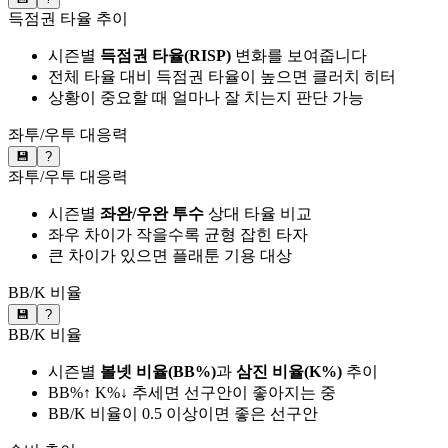
득점권 타율 추이
시즌별
득점권 타율(RISP)
변화를 보여줍니다
전체 타율 대비 득점권 타율이 높으면 클러치 히터
상황이 중요할 때 얼마나 잘 치는지 판단 가능
좌투/우투 대응력
💾
?
좌투/우투 대응력
시즌별
좌완/우완 투수
상대 타율 비교
좌우 차이가 작을수록 균형 잡힌 타자
큰 차이가 있으면 플래툰 기용 대상
BB/K 비율
💾
?
BB/K 비율
시즌별
볼넷 비율(BB%)
과
삼진 비율(K%)
추이
BB%↑ K%↓ 추세면 선구안이 좋아지는 중
BB/K 비율이 0.5 이상이면 좋은 선구안