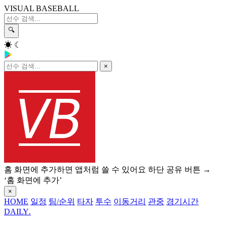
VISUAL BASEBALL
🔍
☀
☾
×
홈 화면에 추가하면 앱처럼 쓸 수 있어요
하단 공유 버튼 →
‘홈 화면에 추가’
×
HOME
일정
팀/순위
타자
투수
이동거리
관중
경기시간
DAILY
.