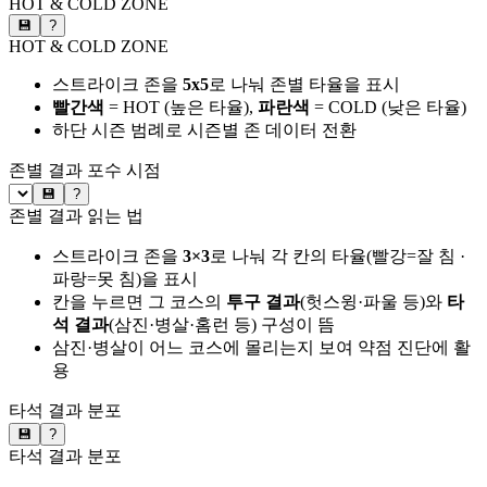
HOT & COLD ZONE
💾
?
HOT & COLD ZONE
스트라이크 존을
5x5
로 나눠 존별 타율을 표시
빨간색
= HOT (높은 타율),
파란색
= COLD (낮은 타율)
하단 시즌 범례로 시즌별 존 데이터 전환
존별 결과
포수 시점
💾
?
존별 결과 읽는 법
스트라이크 존을
3×3
로 나눠 각 칸의 타율(빨강=잘 침 ·
파랑=못 침)을 표시
칸을 누르면 그 코스의
투구 결과
(헛스윙·파울 등)와
타
석 결과
(삼진·병살·홈런 등) 구성이 뜸
삼진·병살이 어느 코스에 몰리는지 보여 약점 진단에 활
용
타석 결과 분포
💾
?
타석 결과 분포