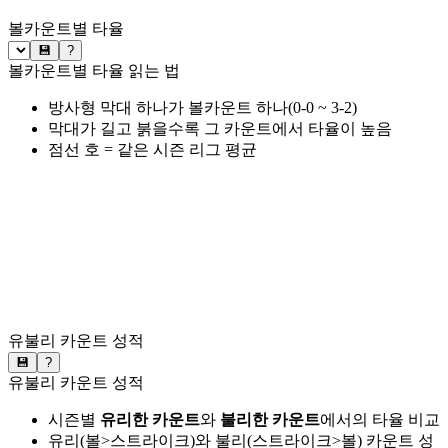
볼카운트별 타율
💾
?
볼카운트별 타율 읽는 법
방사형 막대 하나가 볼카운트 하나(0-0 ~ 3-2)
막대가 길고 붉을수록 그 카운트에서 타율이 높음
점선 호 = 같은 시즌 리그 평균
유불리 카운트 성적
💾
?
유불리 카운트 성적
시즌별
유리한 카운트
와
불리한 카운트
에서의 타율 비교
유리(볼>스트라이크)와 불리(스트라이크>볼) 카운트 성