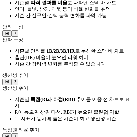
시즌별
타석 결과를 비율
로 나타낸 스택 바 차트
안타, 볼넷, 삼진, 아웃 등의 비율 변화를 추적
시즌 간 선구안·컨택 능력 변화를 파악 가능
안타 구성
💾
?
안타 구성
시즌별 안타를
1B/2B/3B/HR
로 분해한 스택 바 차트
홈런(HR) 비율이 높으면 파워 히터
시즌 간 장타력 변화를 추적할 수 있습니다
생산성 추이
💾
?
생산성 추이
시즌별
득점(R)
과
타점(RBI)
추이를 이중 선 차트로 표
시
R이 높으면 상위 타선, RBI가 높으면 클린업 역할
두 지표가 동시에 높은 시즌이 최고 생산성 시즌
득점권 타율 추이
💾
?