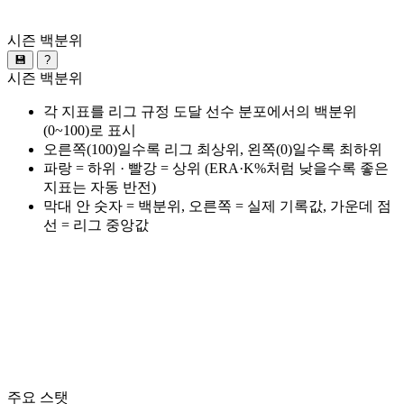
시즌 백분위
💾
?
시즌 백분위
각 지표를 리그 규정 도달 선수 분포에서의 백분위
(0~100)로 표시
오른쪽(100)일수록 리그 최상위, 왼쪽(0)일수록 최하위
파랑 = 하위 · 빨강 = 상위 (ERA·K%처럼 낮을수록 좋은
지표는 자동 반전)
막대 안 숫자 = 백분위, 오른쪽 = 실제 기록값, 가운데 점
선 = 리그 중앙값
주요 스탯