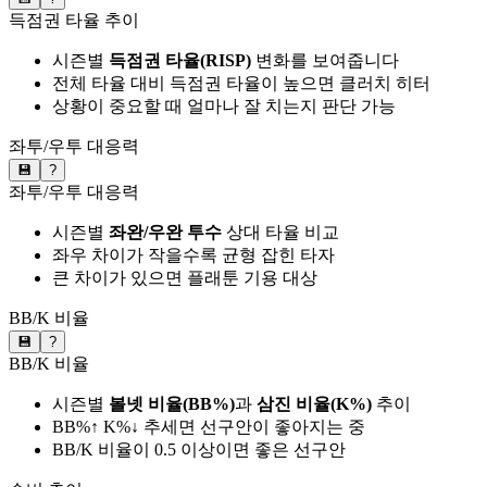
득점권 타율 추이
시즌별
득점권 타율(RISP)
변화를 보여줍니다
전체 타율 대비 득점권 타율이 높으면 클러치 히터
상황이 중요할 때 얼마나 잘 치는지 판단 가능
좌투/우투 대응력
💾
?
좌투/우투 대응력
시즌별
좌완/우완 투수
상대 타율 비교
좌우 차이가 작을수록 균형 잡힌 타자
큰 차이가 있으면 플래툰 기용 대상
BB/K 비율
💾
?
BB/K 비율
시즌별
볼넷 비율(BB%)
과
삼진 비율(K%)
추이
BB%↑ K%↓ 추세면 선구안이 좋아지는 중
BB/K 비율이 0.5 이상이면 좋은 선구안