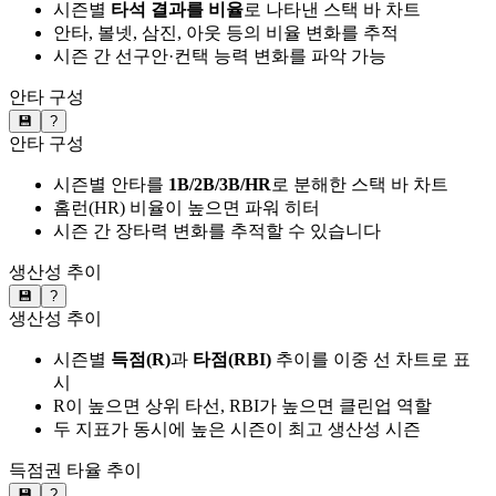
시즌별
타석 결과를 비율
로 나타낸 스택 바 차트
안타, 볼넷, 삼진, 아웃 등의 비율 변화를 추적
시즌 간 선구안·컨택 능력 변화를 파악 가능
안타 구성
💾
?
안타 구성
시즌별 안타를
1B/2B/3B/HR
로 분해한 스택 바 차트
홈런(HR) 비율이 높으면 파워 히터
시즌 간 장타력 변화를 추적할 수 있습니다
생산성 추이
💾
?
생산성 추이
시즌별
득점(R)
과
타점(RBI)
추이를 이중 선 차트로 표
시
R이 높으면 상위 타선, RBI가 높으면 클린업 역할
두 지표가 동시에 높은 시즌이 최고 생산성 시즌
득점권 타율 추이
💾
?