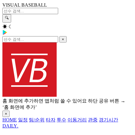
VISUAL BASEBALL
🔍
☀
☾
×
홈 화면에 추가하면 앱처럼 쓸 수 있어요
하단 공유 버튼 →
‘홈 화면에 추가’
×
HOME
일정
팀/순위
타자
투수
이동거리
관중
경기시간
DAILY
.