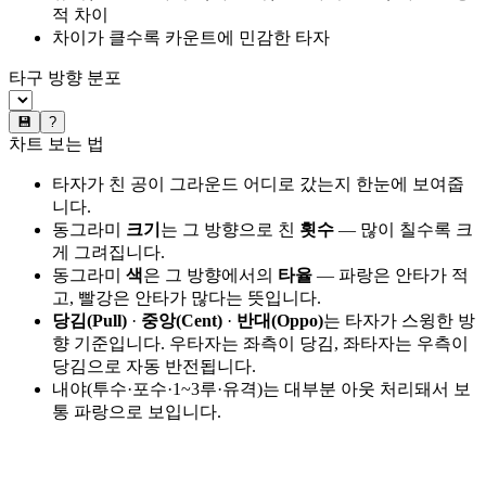
적 차이
차이가 클수록 카운트에 민감한 타자
타구 방향 분포
💾
?
차트 보는 법
타자가 친 공이 그라운드 어디로 갔는지 한눈에 보여줍
니다.
동그라미
크기
는 그 방향으로 친
횟수
— 많이 칠수록 크
게 그려집니다.
동그라미
색
은 그 방향에서의
타율
— 파랑은 안타가 적
고, 빨강은 안타가 많다는 뜻입니다.
당김(Pull)
·
중앙(Cent)
·
반대(Oppo)
는 타자가 스윙한 방
향 기준입니다. 우타자는 좌측이 당김, 좌타자는 우측이
당김으로 자동 반전됩니다.
내야(투수·포수·1~3루·유격)는 대부분 아웃 처리돼서 보
통 파랑으로 보입니다.