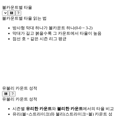
볼카운트별 타율
💾
?
볼카운트별 타율 읽는 법
방사형 막대 하나가 볼카운트 하나(0-0 ~ 3-2)
막대가 길고 붉을수록 그 카운트에서 타율이 높음
점선 호 = 같은 시즌 리그 평균
유불리 카운트 성적
💾
?
유불리 카운트 성적
시즌별
유리한 카운트
와
불리한 카운트
에서의 타율 비교
유리(볼>스트라이크)와 불리(스트라이크>볼) 카운트 성