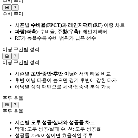
수비 추이
💾
?
수비 추이
시즌별
수비율(FPCT)
과
레인지팩터(RF)
이중 차트
파랑(좌축)
: 수비율,
주황(우축)
: 레인지팩터
RF가 높을수록 수비 범위가 넓은 선수
이닝 구간별 성적
💾
?
이닝 구간별 성적
시즌별
초반/중반/후반 이닝
에서의 타율 비교
후반 이닝 타율이 높으면 경기 후반에 강한 타자
이닝별 성적 패턴으로 체력/집중력 분석 가능
주루 효율
💾
?
주루 효율
시즌별
도루 성공/실패
와
성공률
차트
막대: 도루 성공/실패 수, 선: 도루 성공률
성공률 75% 이상이면 효율적인 주루