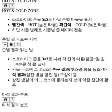
HOT & COLD ZONE
💾
?
HOT & COLD ZONE
스트라이크 존을
5x5
로 나눠 존별 타율을 표시
빨간색
= HOT (높은 타율),
파란색
= COLD (낮은 타율)
하단 시즌 범례로 시즌별 존 데이터 전환
존별 결과
포수 시점
💾
?
존별 결과 읽는 법
스트라이크 존을
3×3
로 나눠 각 칸의 타율(빨강=잘 침 ·
파랑=못 침)을 표시
칸을 누르면 그 코스의
투구 결과
(헛스윙·파울 등)와
타
석 결과
(삼진·병살·홈런 등) 구성이 뜸
삼진·병살이 어느 코스에 몰리는지 보여 약점 진단에 활
용
타석 결과 분포
💾
?
타석 결과 분포