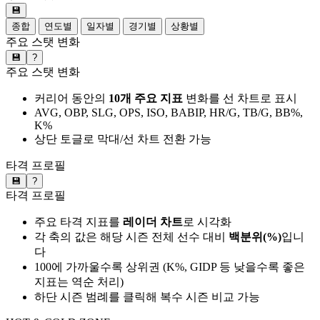
💾
종합
연도별
일자별
경기별
상황별
주요 스탯 변화
💾
?
주요 스탯 변화
커리어 동안의
10개 주요 지표
변화를 선 차트로 표시
AVG, OBP, SLG, OPS, ISO, BABIP, HR/G, TB/G, BB%,
K%
상단 토글로 막대/선 차트 전환 가능
타격 프로필
💾
?
타격 프로필
주요 타격 지표를
레이더 차트
로 시각화
각 축의 값은 해당 시즌 전체 선수 대비
백분위(%)
입니
다
100에 가까울수록 상위권 (K%, GIDP 등 낮을수록 좋은
지표는 역순 처리)
하단 시즌 범례를 클릭해 복수 시즌 비교 가능