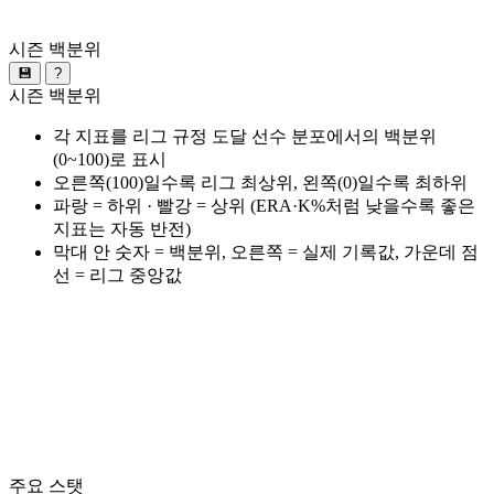
시즌 백분위
💾
?
시즌 백분위
각 지표를 리그 규정 도달 선수 분포에서의 백분위
(0~100)로 표시
오른쪽(100)일수록 리그 최상위, 왼쪽(0)일수록 최하위
파랑 = 하위 · 빨강 = 상위 (ERA·K%처럼 낮을수록 좋은
지표는 자동 반전)
막대 안 숫자 = 백분위, 오른쪽 = 실제 기록값, 가운데 점
선 = 리그 중앙값
주요 스탯