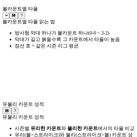
볼카운트별 타율
💾
?
볼카운트별 타율 읽는 법
방사형 막대 하나가 볼카운트 하나(0-0 ~ 3-2)
막대가 길고 붉을수록 그 카운트에서 타율이 높음
점선 호 = 같은 시즌 리그 평균
유불리 카운트 성적
💾
?
유불리 카운트 성적
시즌별
유리한 카운트
와
불리한 카운트
에서의 타율 비교
유리(볼>스트라이크)와 불리(스트라이크>볼) 카운트 성