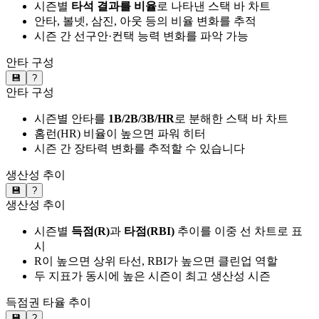
시즌별
타석 결과를 비율
로 나타낸 스택 바 차트
안타, 볼넷, 삼진, 아웃 등의 비율 변화를 추적
시즌 간 선구안·컨택 능력 변화를 파악 가능
안타 구성
💾
?
안타 구성
시즌별 안타를
1B/2B/3B/HR
로 분해한 스택 바 차트
홈런(HR) 비율이 높으면 파워 히터
시즌 간 장타력 변화를 추적할 수 있습니다
생산성 추이
💾
?
생산성 추이
시즌별
득점(R)
과
타점(RBI)
추이를 이중 선 차트로 표
시
R이 높으면 상위 타선, RBI가 높으면 클린업 역할
두 지표가 동시에 높은 시즌이 최고 생산성 시즌
득점권 타율 추이
💾
?