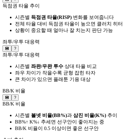
득점권 타율 추이
시즌별
득점권 타율(RISP)
변화를 보여줍니다
전체 타율 대비 득점권 타율이 높으면 클러치 히터
상황이 중요할 때 얼마나 잘 치는지 판단 가능
좌투/우투 대응력
💾
?
좌투/우투 대응력
시즌별
좌완/우완 투수
상대 타율 비교
좌우 차이가 작을수록 균형 잡힌 타자
큰 차이가 있으면 플래툰 기용 대상
BB/K 비율
💾
?
BB/K 비율
시즌별
볼넷 비율(BB%)
과
삼진 비율(K%)
추이
BB%↑ K%↓ 추세면 선구안이 좋아지는 중
BB/K 비율이 0.5 이상이면 좋은 선구안