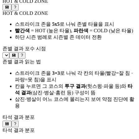
HOT & COLD ZONE
💾
?
HOT & COLD ZONE
스트라이크 존을
5x5
로 나눠 존별 타율을 표시
빨간색
= HOT (높은 타율),
파란색
= COLD (낮은 타율)
하단 시즌 범례로 시즌별 존 데이터 전환
존별 결과
포수 시점
💾
?
존별 결과 읽는 법
스트라이크 존을
3×3
로 나눠 각 칸의 타율(빨강=잘 침 ·
파랑=못 침)을 표시
칸을 누르면 그 코스의
투구 결과
(헛스윙·파울 등)와
타
석 결과
(삼진·병살·홈런 등) 구성이 뜸
삼진·병살이 어느 코스에 몰리는지 보여 약점 진단에 활
용
타석 결과 분포
💾
?
타석 결과 분포