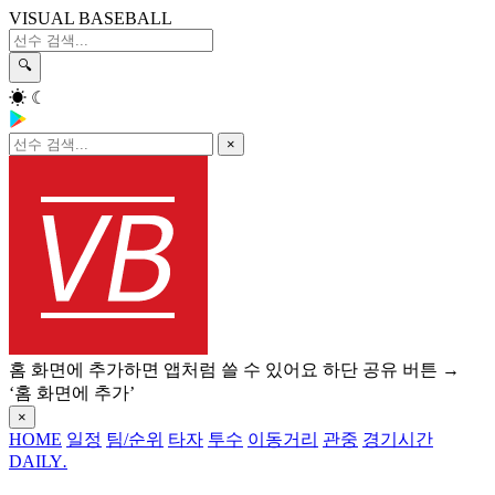
VISUAL BASEBALL
🔍
☀
☾
×
홈 화면에 추가하면 앱처럼 쓸 수 있어요
하단 공유 버튼 →
‘홈 화면에 추가’
×
HOME
일정
팀/순위
타자
투수
이동거리
관중
경기시간
DAILY
.