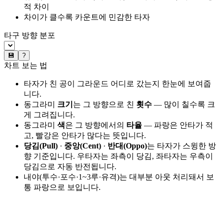
적 차이
차이가 클수록 카운트에 민감한 타자
타구 방향 분포
💾
?
차트 보는 법
타자가 친 공이 그라운드 어디로 갔는지 한눈에 보여줍
니다.
동그라미
크기
는 그 방향으로 친
횟수
— 많이 칠수록 크
게 그려집니다.
동그라미
색
은 그 방향에서의
타율
— 파랑은 안타가 적
고, 빨강은 안타가 많다는 뜻입니다.
당김(Pull)
·
중앙(Cent)
·
반대(Oppo)
는 타자가 스윙한 방
향 기준입니다. 우타자는 좌측이 당김, 좌타자는 우측이
당김으로 자동 반전됩니다.
내야(투수·포수·1~3루·유격)는 대부분 아웃 처리돼서 보
통 파랑으로 보입니다.