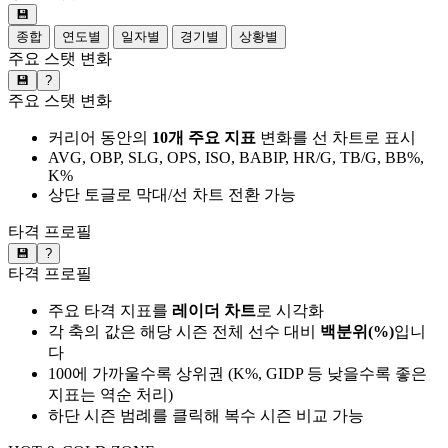
💾
종합
연도별
일자별
경기별
상황별
주요 스탯 변화
💾
?
주요 스탯 변화
커리어 동안의
10개 주요 지표
변화를 선 차트로 표시
AVG, OBP, SLG, OPS, ISO, BABIP, HR/G, TB/G, BB%,
K%
상단 토글로 막대/선 차트 전환 가능
타격 프로필
💾
?
타격 프로필
주요 타격 지표를
레이더 차트
로 시각화
각 축의 값은 해당 시즌 전체 선수 대비
백분위(%)
입니
다
100에 가까울수록 상위권 (K%, GIDP 등 낮을수록 좋은
지표는 역순 처리)
하단 시즌 범례를 클릭해 복수 시즌 비교 가능