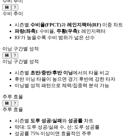
수비 추이
💾
?
수비 추이
시즌별
수비율(FPCT)
과
레인지팩터(RF)
이중 차트
파랑(좌축)
: 수비율,
주황(우축)
: 레인지팩터
RF가 높을수록 수비 범위가 넓은 선수
이닝 구간별 성적
💾
?
이닝 구간별 성적
시즌별
초반/중반/후반 이닝
에서의 타율 비교
후반 이닝 타율이 높으면 경기 후반에 강한 타자
이닝별 성적 패턴으로 체력/집중력 분석 가능
주루 효율
💾
?
주루 효율
시즌별
도루 성공/실패
와
성공률
차트
막대: 도루 성공/실패 수, 선: 도루 성공률
성공률 75% 이상이면 효율적인 주루