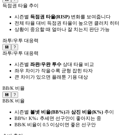
득점권 타율 추이
시즌별
득점권 타율(RISP)
변화를 보여줍니다
전체 타율 대비 득점권 타율이 높으면 클러치 히터
상황이 중요할 때 얼마나 잘 치는지 판단 가능
좌투/우투 대응력
💾
?
좌투/우투 대응력
시즌별
좌완/우완 투수
상대 타율 비교
좌우 차이가 작을수록 균형 잡힌 타자
큰 차이가 있으면 플래툰 기용 대상
BB/K 비율
💾
?
BB/K 비율
시즌별
볼넷 비율(BB%)
과
삼진 비율(K%)
추이
BB%↑ K%↓ 추세면 선구안이 좋아지는 중
BB/K 비율이 0.5 이상이면 좋은 선구안