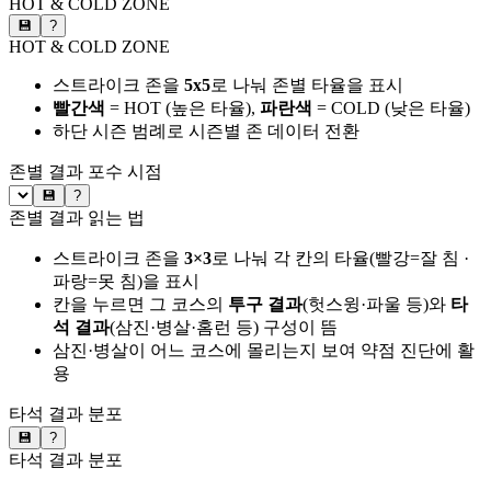
HOT & COLD ZONE
💾
?
HOT & COLD ZONE
스트라이크 존을
5x5
로 나눠 존별 타율을 표시
빨간색
= HOT (높은 타율),
파란색
= COLD (낮은 타율)
하단 시즌 범례로 시즌별 존 데이터 전환
존별 결과
포수 시점
💾
?
존별 결과 읽는 법
스트라이크 존을
3×3
로 나눠 각 칸의 타율(빨강=잘 침 ·
파랑=못 침)을 표시
칸을 누르면 그 코스의
투구 결과
(헛스윙·파울 등)와
타
석 결과
(삼진·병살·홈런 등) 구성이 뜸
삼진·병살이 어느 코스에 몰리는지 보여 약점 진단에 활
용
타석 결과 분포
💾
?
타석 결과 분포