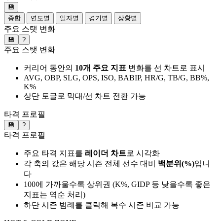
💾
종합
연도별
일자별
경기별
상황별
주요 스탯 변화
💾
?
주요 스탯 변화
커리어 동안의
10개 주요 지표
변화를 선 차트로 표시
AVG, OBP, SLG, OPS, ISO, BABIP, HR/G, TB/G, BB%,
K%
상단 토글로 막대/선 차트 전환 가능
타격 프로필
💾
?
타격 프로필
주요 타격 지표를
레이더 차트
로 시각화
각 축의 값은 해당 시즌 전체 선수 대비
백분위(%)
입니
다
100에 가까울수록 상위권 (K%, GIDP 등 낮을수록 좋은
지표는 역순 처리)
하단 시즌 범례를 클릭해 복수 시즌 비교 가능