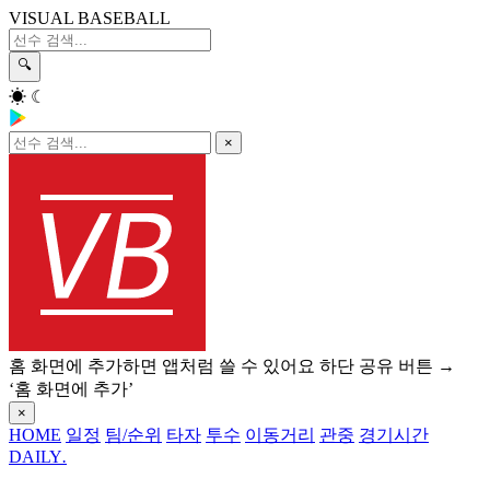
VISUAL BASEBALL
🔍
☀
☾
×
홈 화면에 추가하면 앱처럼 쓸 수 있어요
하단 공유 버튼 →
‘홈 화면에 추가’
×
HOME
일정
팀/순위
타자
투수
이동거리
관중
경기시간
DAILY
.