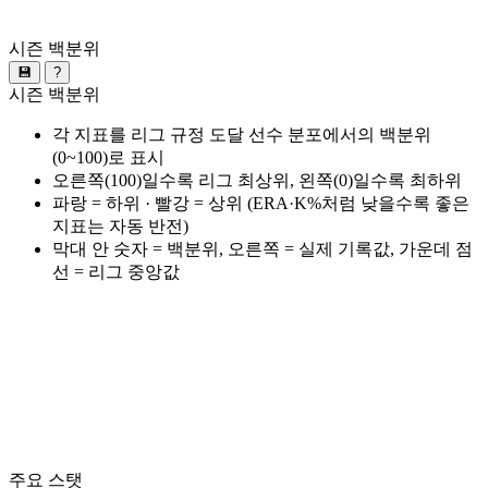
시즌 백분위
💾
?
시즌 백분위
각 지표를 리그 규정 도달 선수 분포에서의 백분위
(0~100)로 표시
오른쪽(100)일수록 리그 최상위, 왼쪽(0)일수록 최하위
파랑 = 하위 · 빨강 = 상위 (ERA·K%처럼 낮을수록 좋은
지표는 자동 반전)
막대 안 숫자 = 백분위, 오른쪽 = 실제 기록값, 가운데 점
선 = 리그 중앙값
주요 스탯