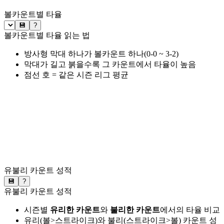
볼카운트별 타율
💾
?
볼카운트별 타율 읽는 법
방사형 막대 하나가 볼카운트 하나(0-0 ~ 3-2)
막대가 길고 붉을수록 그 카운트에서 타율이 높음
점선 호 = 같은 시즌 리그 평균
유불리 카운트 성적
💾
?
유불리 카운트 성적
시즌별
유리한 카운트
와
불리한 카운트
에서의 타율 비교
유리(볼>스트라이크)와 불리(스트라이크>볼) 카운트 성