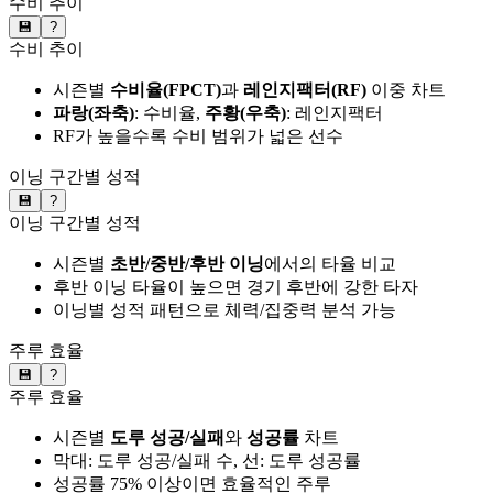
수비 추이
💾
?
수비 추이
시즌별
수비율(FPCT)
과
레인지팩터(RF)
이중 차트
파랑(좌축)
: 수비율,
주황(우축)
: 레인지팩터
RF가 높을수록 수비 범위가 넓은 선수
이닝 구간별 성적
💾
?
이닝 구간별 성적
시즌별
초반/중반/후반 이닝
에서의 타율 비교
후반 이닝 타율이 높으면 경기 후반에 강한 타자
이닝별 성적 패턴으로 체력/집중력 분석 가능
주루 효율
💾
?
주루 효율
시즌별
도루 성공/실패
와
성공률
차트
막대: 도루 성공/실패 수, 선: 도루 성공률
성공률 75% 이상이면 효율적인 주루