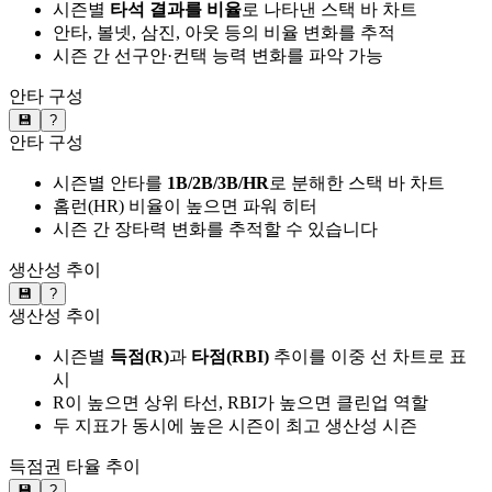
시즌별
타석 결과를 비율
로 나타낸 스택 바 차트
안타, 볼넷, 삼진, 아웃 등의 비율 변화를 추적
시즌 간 선구안·컨택 능력 변화를 파악 가능
안타 구성
💾
?
안타 구성
시즌별 안타를
1B/2B/3B/HR
로 분해한 스택 바 차트
홈런(HR) 비율이 높으면 파워 히터
시즌 간 장타력 변화를 추적할 수 있습니다
생산성 추이
💾
?
생산성 추이
시즌별
득점(R)
과
타점(RBI)
추이를 이중 선 차트로 표
시
R이 높으면 상위 타선, RBI가 높으면 클린업 역할
두 지표가 동시에 높은 시즌이 최고 생산성 시즌
득점권 타율 추이
💾
?