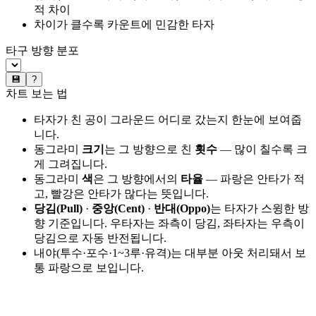
적 차이
차이가 클수록 카운트에 민감한 타자
타구 방향 분포
💾
?
차트 보는 법
타자가 친 공이 그라운드 어디로 갔는지 한눈에 보여줍
니다.
동그라미
크기
는 그 방향으로 친
횟수
— 많이 칠수록 크
게 그려집니다.
동그라미
색
은 그 방향에서의
타율
— 파랑은 안타가 적
고, 빨강은 안타가 많다는 뜻입니다.
당김(Pull)
·
중앙(Cent)
·
반대(Oppo)
는 타자가 스윙한 방
향 기준입니다. 우타자는 좌측이 당김, 좌타자는 우측이
당김으로 자동 반전됩니다.
내야(투수·포수·1~3루·유격)는 대부분 아웃 처리돼서 보
통 파랑으로 보입니다.