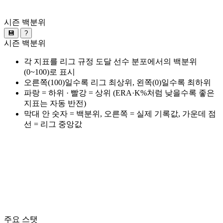
시즌 백분위
💾
?
시즌 백분위
각 지표를 리그 규정 도달 선수 분포에서의 백분위
(0~100)로 표시
오른쪽(100)일수록 리그 최상위, 왼쪽(0)일수록 최하위
파랑 = 하위 · 빨강 = 상위 (ERA·K%처럼 낮을수록 좋은
지표는 자동 반전)
막대 안 숫자 = 백분위, 오른쪽 = 실제 기록값, 가운데 점
선 = 리그 중앙값
주요 스탯