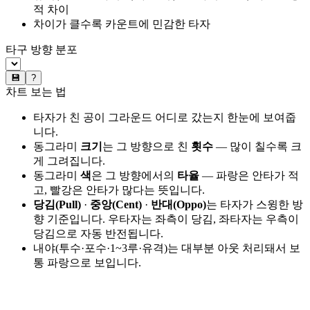
적 차이
차이가 클수록 카운트에 민감한 타자
타구 방향 분포
💾
?
차트 보는 법
타자가 친 공이 그라운드 어디로 갔는지 한눈에 보여줍
니다.
동그라미
크기
는 그 방향으로 친
횟수
— 많이 칠수록 크
게 그려집니다.
동그라미
색
은 그 방향에서의
타율
— 파랑은 안타가 적
고, 빨강은 안타가 많다는 뜻입니다.
당김(Pull)
·
중앙(Cent)
·
반대(Oppo)
는 타자가 스윙한 방
향 기준입니다. 우타자는 좌측이 당김, 좌타자는 우측이
당김으로 자동 반전됩니다.
내야(투수·포수·1~3루·유격)는 대부분 아웃 처리돼서 보
통 파랑으로 보입니다.