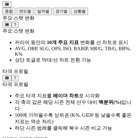
💾
종합
연도별
일자별
경기별
상황별
주요 스탯 변화
💾
?
주요 스탯 변화
커리어 동안의
10개 주요 지표
변화를 선 차트로 표시
AVG, OBP, SLG, OPS, ISO, BABIP, HR/G, TB/G, BB%,
K%
상단 토글로 막대/선 차트 전환 가능
타격 프로필
💾
?
타격 프로필
주요 타격 지표를
레이더 차트
로 시각화
각 축의 값은 해당 시즌 전체 선수 대비
백분위(%)
입니
다
100에 가까울수록 상위권 (K%, GIDP 등 낮을수록 좋은
지표는 역순 처리)
하단 시즌 범례를 클릭해 복수 시즌 비교 가능