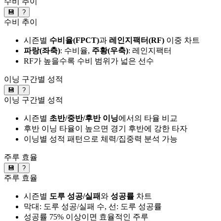
수비 추이
💾
?
수비 추이
시즌별
수비율(FPCT)
과
레인지팩터(RF)
이중 차트
파랑(좌축)
: 수비율,
주황(우축)
: 레인지팩터
RF가 높을수록 수비 범위가 넓은 선수
이닝 구간별 성적
💾
?
이닝 구간별 성적
시즌별
초반/중반/후반 이닝
에서의 타율 비교
후반 이닝 타율이 높으면 경기 후반에 강한 타자
이닝별 성적 패턴으로 체력/집중력 분석 가능
주루 효율
💾
?
주루 효율
시즌별
도루 성공/실패
와
성공률
차트
막대: 도루 성공/실패 수, 선: 도루 성공률
성공률 75% 이상이면 효율적인 주루