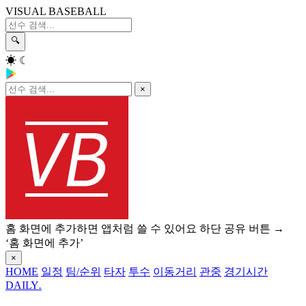
VISUAL BASEBALL
🔍
☀
☾
×
홈 화면에 추가하면 앱처럼 쓸 수 있어요
하단 공유 버튼 →
‘홈 화면에 추가’
×
HOME
일정
팀/순위
타자
투수
이동거리
관중
경기시간
DAILY
.