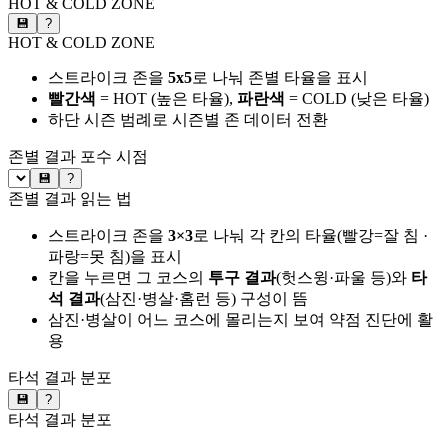
HOT & COLD ZONE
💾
?
HOT & COLD ZONE
스트라이크 존을
5x5
로 나눠 존별 타율을 표시
빨간색
= HOT (높은 타율),
파란색
= COLD (낮은 타율)
하단 시즌 범례로 시즌별 존 데이터 전환
존별 결과
포수 시점
💾
?
존별 결과 읽는 법
스트라이크 존을
3×3
로 나눠 각 칸의 타율(빨강=잘 침 ·
파랑=못 침)을 표시
칸을 누르면 그 코스의
투구 결과
(헛스윙·파울 등)와
타
석 결과
(삼진·병살·홈런 등) 구성이 뜸
삼진·병살이 어느 코스에 몰리는지 보여 약점 진단에 활
용
타석 결과 분포
💾
?
타석 결과 분포