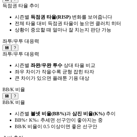
득점권 타율 추이
시즌별
득점권 타율(RISP)
변화를 보여줍니다
전체 타율 대비 득점권 타율이 높으면 클러치 히터
상황이 중요할 때 얼마나 잘 치는지 판단 가능
좌투/우투 대응력
💾
?
좌투/우투 대응력
시즌별
좌완/우완 투수
상대 타율 비교
좌우 차이가 작을수록 균형 잡힌 타자
큰 차이가 있으면 플래툰 기용 대상
BB/K 비율
💾
?
BB/K 비율
시즌별
볼넷 비율(BB%)
과
삼진 비율(K%)
추이
BB%↑ K%↓ 추세면 선구안이 좋아지는 중
BB/K 비율이 0.5 이상이면 좋은 선구안