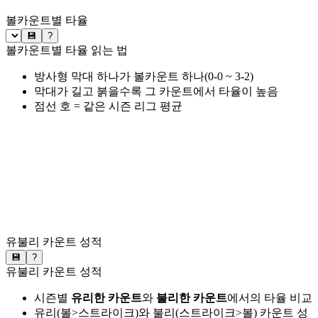
볼카운트별 타율
💾
?
볼카운트별 타율 읽는 법
방사형 막대 하나가 볼카운트 하나(0-0 ~ 3-2)
막대가 길고 붉을수록 그 카운트에서 타율이 높음
점선 호 = 같은 시즌 리그 평균
유불리 카운트 성적
💾
?
유불리 카운트 성적
시즌별
유리한 카운트
와
불리한 카운트
에서의 타율 비교
유리(볼>스트라이크)와 불리(스트라이크>볼) 카운트 성