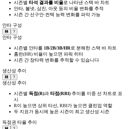
시즌별
타석 결과를 비율
로 나타낸 스택 바 차트
안타, 볼넷, 삼진, 아웃 등의 비율 변화를 추적
시즌 간 선구안·컨택 능력 변화를 파악 가능
안타 구성
💾
?
안타 구성
시즌별 안타를
1B/2B/3B/HR
로 분해한 스택 바 차트
홈런(HR) 비율이 높으면 파워 히터
시즌 간 장타력 변화를 추적할 수 있습니다
생산성 추이
💾
?
생산성 추이
시즌별
득점(R)
과
타점(RBI)
추이를 이중 선 차트로 표
시
R이 높으면 상위 타선, RBI가 높으면 클린업 역할
두 지표가 동시에 높은 시즌이 최고 생산성 시즌
득점권 타율 추이
💾
?