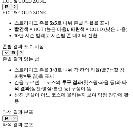
HOT & COLD ZONE
💾
?
HOT & COLD ZONE
스트라이크 존을
5x5
로 나눠 존별 타율을 표시
빨간색
= HOT (높은 타율),
파란색
= COLD (낮은 타율)
하단 시즌 범례로 시즌별 존 데이터 전환
존별 결과
포수 시점
💾
?
존별 결과 읽는 법
스트라이크 존을
3×3
로 나눠 각 칸의 타율(빨강=잘 침 ·
파랑=못 침)을 표시
칸을 누르면 그 코스의
투구 결과
(헛스윙·파울 등)와
타
석 결과
(삼진·병살·홈런 등) 구성이 뜸
삼진·병살이 어느 코스에 몰리는지 보여 약점 진단에 활
용
타석 결과 분포
💾
?
타석 결과 분포