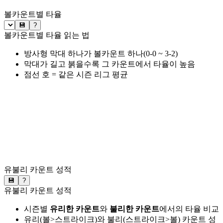
볼카운트별 타율
💾
?
볼카운트별 타율 읽는 법
방사형 막대 하나가 볼카운트 하나(0-0 ~ 3-2)
막대가 길고 붉을수록 그 카운트에서 타율이 높음
점선 호 = 같은 시즌 리그 평균
유불리 카운트 성적
💾
?
유불리 카운트 성적
시즌별
유리한 카운트
와
불리한 카운트
에서의 타율 비교
유리(볼>스트라이크)와 불리(스트라이크>볼) 카운트 성