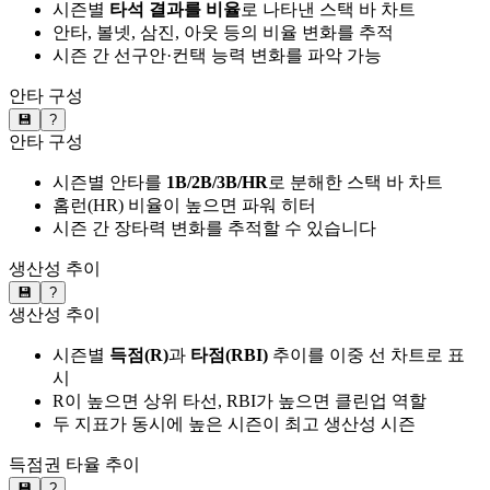
시즌별
타석 결과를 비율
로 나타낸 스택 바 차트
안타, 볼넷, 삼진, 아웃 등의 비율 변화를 추적
시즌 간 선구안·컨택 능력 변화를 파악 가능
안타 구성
💾
?
안타 구성
시즌별 안타를
1B/2B/3B/HR
로 분해한 스택 바 차트
홈런(HR) 비율이 높으면 파워 히터
시즌 간 장타력 변화를 추적할 수 있습니다
생산성 추이
💾
?
생산성 추이
시즌별
득점(R)
과
타점(RBI)
추이를 이중 선 차트로 표
시
R이 높으면 상위 타선, RBI가 높으면 클린업 역할
두 지표가 동시에 높은 시즌이 최고 생산성 시즌
득점권 타율 추이
💾
?