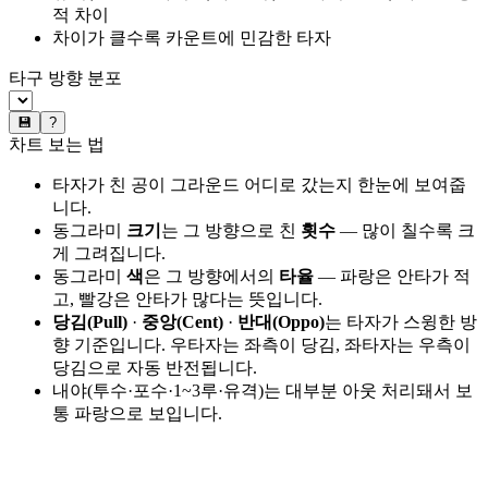
적 차이
차이가 클수록 카운트에 민감한 타자
타구 방향 분포
💾
?
차트 보는 법
타자가 친 공이 그라운드 어디로 갔는지 한눈에 보여줍
니다.
동그라미
크기
는 그 방향으로 친
횟수
— 많이 칠수록 크
게 그려집니다.
동그라미
색
은 그 방향에서의
타율
— 파랑은 안타가 적
고, 빨강은 안타가 많다는 뜻입니다.
당김(Pull)
·
중앙(Cent)
·
반대(Oppo)
는 타자가 스윙한 방
향 기준입니다. 우타자는 좌측이 당김, 좌타자는 우측이
당김으로 자동 반전됩니다.
내야(투수·포수·1~3루·유격)는 대부분 아웃 처리돼서 보
통 파랑으로 보입니다.