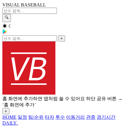
VISUAL BASEBALL
🔍
☀
☾
×
홈 화면에 추가하면 앱처럼 쓸 수 있어요
하단 공유 버튼 →
‘홈 화면에 추가’
×
HOME
일정
팀/순위
타자
투수
이동거리
관중
경기시간
DAILY
.