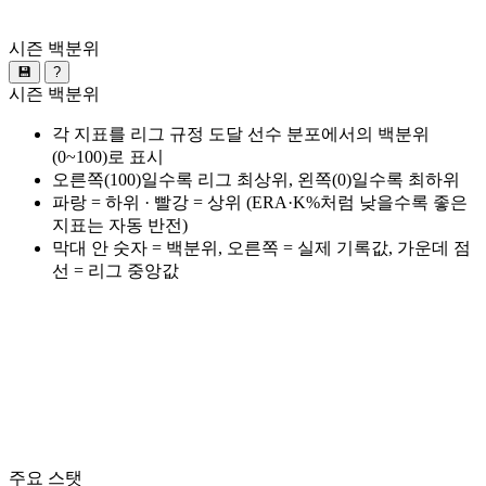
시즌 백분위
💾
?
시즌 백분위
각 지표를 리그 규정 도달 선수 분포에서의 백분위
(0~100)로 표시
오른쪽(100)일수록 리그 최상위, 왼쪽(0)일수록 최하위
파랑 = 하위 · 빨강 = 상위 (ERA·K%처럼 낮을수록 좋은
지표는 자동 반전)
막대 안 숫자 = 백분위, 오른쪽 = 실제 기록값, 가운데 점
선 = 리그 중앙값
주요 스탯