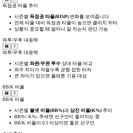
득점권 타율 추이
시즌별
득점권 타율(RISP)
변화를 보여줍니다
전체 타율 대비 득점권 타율이 높으면 클러치 히터
상황이 중요할 때 얼마나 잘 치는지 판단 가능
좌투/우투 대응력
💾
?
좌투/우투 대응력
시즌별
좌완/우완 투수
상대 타율 비교
좌우 차이가 작을수록 균형 잡힌 타자
큰 차이가 있으면 플래툰 기용 대상
BB/K 비율
💾
?
BB/K 비율
시즌별
볼넷 비율(BB%)
과
삼진 비율(K%)
추이
BB%↑ K%↓ 추세면 선구안이 좋아지는 중
BB/K 비율이 0.5 이상이면 좋은 선구안