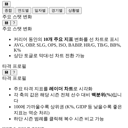
💾
종합
연도별
일자별
경기별
상황별
주요 스탯 변화
💾
?
주요 스탯 변화
커리어 동안의
10개 주요 지표
변화를 선 차트로 표시
AVG, OBP, SLG, OPS, ISO, BABIP, HR/G, TB/G, BB%,
K%
상단 토글로 막대/선 차트 전환 가능
타격 프로필
💾
?
타격 프로필
주요 타격 지표를
레이더 차트
로 시각화
각 축의 값은 해당 시즌 전체 선수 대비
백분위(%)
입니
다
100에 가까울수록 상위권 (K%, GIDP 등 낮을수록 좋은
지표는 역순 처리)
하단 시즌 범례를 클릭해 복수 시즌 비교 가능