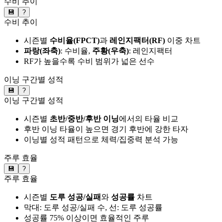
수비 추이
💾
?
수비 추이
시즌별
수비율(FPCT)
과
레인지팩터(RF)
이중 차트
파랑(좌축)
: 수비율,
주황(우축)
: 레인지팩터
RF가 높을수록 수비 범위가 넓은 선수
이닝 구간별 성적
💾
?
이닝 구간별 성적
시즌별
초반/중반/후반 이닝
에서의 타율 비교
후반 이닝 타율이 높으면 경기 후반에 강한 타자
이닝별 성적 패턴으로 체력/집중력 분석 가능
주루 효율
💾
?
주루 효율
시즌별
도루 성공/실패
와
성공률
차트
막대: 도루 성공/실패 수, 선: 도루 성공률
성공률 75% 이상이면 효율적인 주루