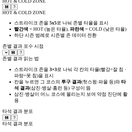
HOT & COLD ZONE
💾
?
HOT & COLD ZONE
스트라이크 존을
5x5
로 나눠 존별 타율을 표시
빨간색
= HOT (높은 타율),
파란색
= COLD (낮은 타율)
하단 시즌 범례로 시즌별 존 데이터 전환
존별 결과
포수 시점
💾
?
존별 결과 읽는 법
스트라이크 존을
3×3
로 나눠 각 칸의 타율(빨강=잘 침 ·
파랑=못 침)을 표시
칸을 누르면 그 코스의
투구 결과
(헛스윙·파울 등)와
타
석 결과
(삼진·병살·홈런 등) 구성이 뜸
삼진·병살이 어느 코스에 몰리는지 보여 약점 진단에 활
용
타석 결과 분포
💾
?
타석 결과 분포