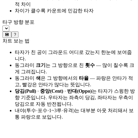
적 차이
차이가 클수록 카운트에 민감한 타자
타구 방향 분포
💾
?
차트 보는 법
타자가 친 공이 그라운드 어디로 갔는지 한눈에 보여줍
니다.
동그라미
크기
는 그 방향으로 친
횟수
— 많이 칠수록 크
게 그려집니다.
동그라미
색
은 그 방향에서의
타율
— 파랑은 안타가 적
고, 빨강은 안타가 많다는 뜻입니다.
당김(Pull)
·
중앙(Cent)
·
반대(Oppo)
는 타자가 스윙한 방
향 기준입니다. 우타자는 좌측이 당김, 좌타자는 우측이
당김으로 자동 반전됩니다.
내야(투수·포수·1~3루·유격)는 대부분 아웃 처리돼서 보
통 파랑으로 보입니다.