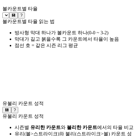
볼카운트별 타율
💾
?
볼카운트별 타율 읽는 법
방사형 막대 하나가 볼카운트 하나(0-0 ~ 3-2)
막대가 길고 붉을수록 그 카운트에서 타율이 높음
점선 호 = 같은 시즌 리그 평균
유불리 카운트 성적
💾
?
유불리 카운트 성적
시즌별
유리한 카운트
와
불리한 카운트
에서의 타율 비교
유리(볼>스트라이크)와 불리(스트라이크>볼) 카운트 성