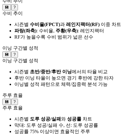
수비 추이
💾
?
수비 추이
시즌별
수비율(FPCT)
과
레인지팩터(RF)
이중 차트
파랑(좌축)
: 수비율,
주황(우축)
: 레인지팩터
RF가 높을수록 수비 범위가 넓은 선수
이닝 구간별 성적
💾
?
이닝 구간별 성적
시즌별
초반/중반/후반 이닝
에서의 타율 비교
후반 이닝 타율이 높으면 경기 후반에 강한 타자
이닝별 성적 패턴으로 체력/집중력 분석 가능
주루 효율
💾
?
주루 효율
시즌별
도루 성공/실패
와
성공률
차트
막대: 도루 성공/실패 수, 선: 도루 성공률
성공률 75% 이상이면 효율적인 주루