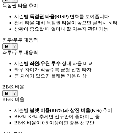
득점권 타율 추이
시즌별
득점권 타율(RISP)
변화를 보여줍니다
전체 타율 대비 득점권 타율이 높으면 클러치 히터
상황이 중요할 때 얼마나 잘 치는지 판단 가능
좌투/우투 대응력
💾
?
좌투/우투 대응력
시즌별
좌완/우완 투수
상대 타율 비교
좌우 차이가 작을수록 균형 잡힌 타자
큰 차이가 있으면 플래툰 기용 대상
BB/K 비율
💾
?
BB/K 비율
시즌별
볼넷 비율(BB%)
과
삼진 비율(K%)
추이
BB%↑ K%↓ 추세면 선구안이 좋아지는 중
BB/K 비율이 0.5 이상이면 좋은 선구안