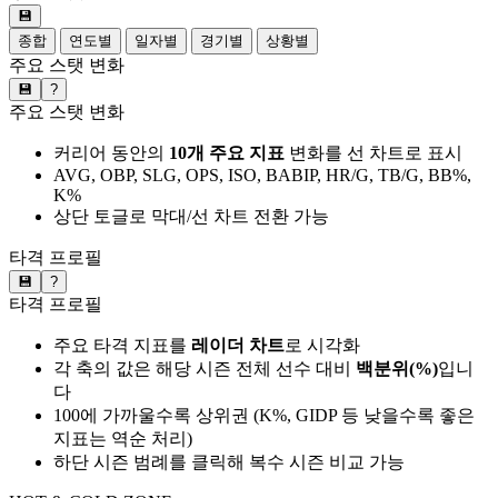
💾
종합
연도별
일자별
경기별
상황별
주요 스탯 변화
💾
?
주요 스탯 변화
커리어 동안의
10개 주요 지표
변화를 선 차트로 표시
AVG, OBP, SLG, OPS, ISO, BABIP, HR/G, TB/G, BB%,
K%
상단 토글로 막대/선 차트 전환 가능
타격 프로필
💾
?
타격 프로필
주요 타격 지표를
레이더 차트
로 시각화
각 축의 값은 해당 시즌 전체 선수 대비
백분위(%)
입니
다
100에 가까울수록 상위권 (K%, GIDP 등 낮을수록 좋은
지표는 역순 처리)
하단 시즌 범례를 클릭해 복수 시즌 비교 가능