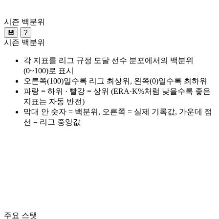
시즌 백분위
💾
?
시즌 백분위
각 지표를 리그 규정 도달 선수 분포에서의 백분위
(0~100)로 표시
오른쪽(100)일수록 리그 최상위, 왼쪽(0)일수록 최하위
파랑 = 하위 · 빨강 = 상위 (ERA·K%처럼 낮을수록 좋은
지표는 자동 반전)
막대 안 숫자 = 백분위, 오른쪽 = 실제 기록값, 가운데 점
선 = 리그 중앙값
주요 스탯