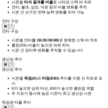
시즌별
타석 결과를 비율
로 나타낸 스택 바 차트
안타, 볼넷, 삼진, 아웃 등의 비율 변화를 추적
시즌 간 선구안·컨택 능력 변화를 파악 가능
안타 구성
💾
?
안타 구성
시즌별 안타를
1B/2B/3B/HR
로 분해한 스택 바 차트
홈런(HR) 비율이 높으면 파워 히터
시즌 간 장타력 변화를 추적할 수 있습니다
생산성 추이
💾
?
생산성 추이
시즌별
득점(R)
과
타점(RBI)
추이를 이중 선 차트로 표
시
R이 높으면 상위 타선, RBI가 높으면 클린업 역할
두 지표가 동시에 높은 시즌이 최고 생산성 시즌
득점권 타율 추이
💾
?