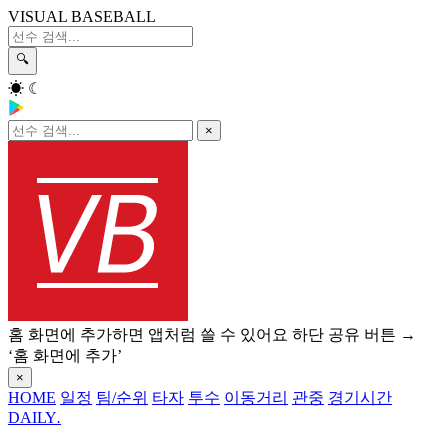
VISUAL BASEBALL
🔍
☀
☾
×
홈 화면에 추가하면 앱처럼 쓸 수 있어요
하단 공유 버튼 →
‘홈 화면에 추가’
×
HOME
일정
팀/순위
타자
투수
이동거리
관중
경기시간
DAILY
.