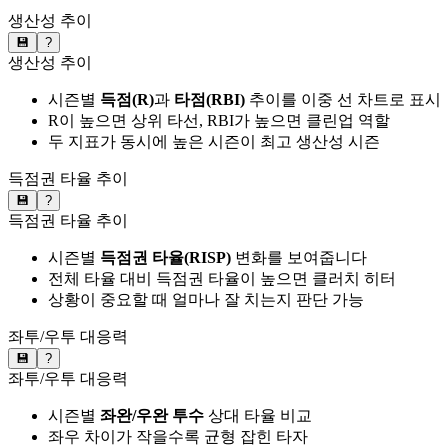
생산성 추이
💾
?
생산성 추이
시즌별
득점(R)
과
타점(RBI)
추이를 이중 선 차트로 표시
R이 높으면 상위 타선, RBI가 높으면 클린업 역할
두 지표가 동시에 높은 시즌이 최고 생산성 시즌
득점권 타율 추이
💾
?
득점권 타율 추이
시즌별
득점권 타율(RISP)
변화를 보여줍니다
전체 타율 대비 득점권 타율이 높으면 클러치 히터
상황이 중요할 때 얼마나 잘 치는지 판단 가능
좌투/우투 대응력
💾
?
좌투/우투 대응력
시즌별
좌완/우완 투수
상대 타율 비교
좌우 차이가 작을수록 균형 잡힌 타자