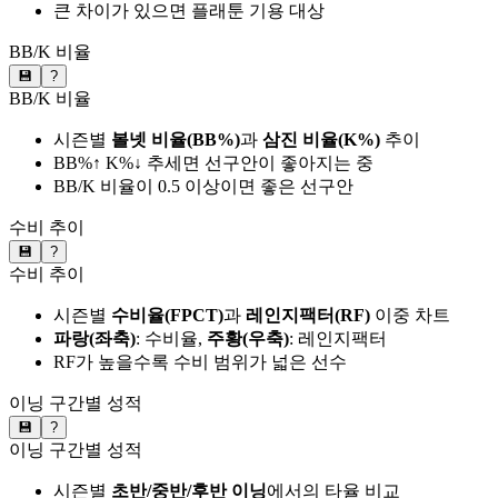
큰 차이가 있으면 플래툰 기용 대상
BB/K 비율
💾
?
BB/K 비율
시즌별
볼넷 비율(BB%)
과
삼진 비율(K%)
추이
BB%↑ K%↓ 추세면 선구안이 좋아지는 중
BB/K 비율이 0.5 이상이면 좋은 선구안
수비 추이
💾
?
수비 추이
시즌별
수비율(FPCT)
과
레인지팩터(RF)
이중 차트
파랑(좌축)
: 수비율,
주황(우축)
: 레인지팩터
RF가 높을수록 수비 범위가 넓은 선수
이닝 구간별 성적
💾
?
이닝 구간별 성적
시즌별
초반/중반/후반 이닝
에서의 타율 비교