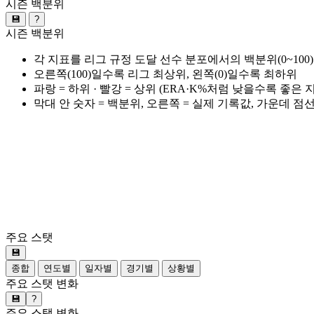
시즌 백분위
💾
?
시즌 백분위
각 지표를 리그 규정 도달 선수 분포에서의 백분위(0~100
오른쪽(100)일수록 리그 최상위, 왼쪽(0)일수록 최하위
파랑 = 하위 · 빨강 = 상위 (ERA·K%처럼 낮을수록 좋은
막대 안 숫자 = 백분위, 오른쪽 = 실제 기록값, 가운데 점
주요 스탯
💾
종합
연도별
일자별
경기별
상황별
주요 스탯 변화
💾
?
주요 스탯 변화