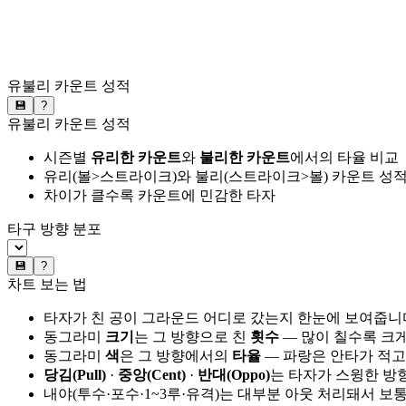
유불리 카운트 성적
💾
?
유불리 카운트 성적
시즌별
유리한 카운트
와
불리한 카운트
에서의 타율 비교
유리(볼>스트라이크)와 불리(스트라이크>볼) 카운트 성적
차이가 클수록 카운트에 민감한 타자
타구 방향 분포
💾
?
차트 보는 법
타자가 친 공이 그라운드 어디로 갔는지 한눈에 보여줍니
동그라미
크기
는 그 방향으로 친
횟수
— 많이 칠수록 크
동그라미
색
은 그 방향에서의
타율
— 파랑은 안타가 적고
당김(Pull)
·
중앙(Cent)
·
반대(Oppo)
는 타자가 스윙한 방
내야(투수·포수·1~3루·유격)는 대부분 아웃 처리돼서 보