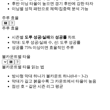
후반 이닝 타율이 높으면 경기 후반에 강한 타자
이닝별 성적 패턴으로 체력/집중력 분석 가능
주루 효율
💾
?
주루 효율
시즌별
도루 성공/실패
와
성공률
차트
막대: 도루 성공/실패 수, 선: 도루 성공률
성공률 75% 이상이면 효율적인 주루
볼카운트별 타율
💾
?
볼카운트별 타율 읽는 법
방사형 막대 하나가 볼카운트 하나(0-0 ~ 3-2)
막대가 길고 붉을수록 그 카운트에서 타율이 높음
점선 호 = 같은 시즌 리그 평균