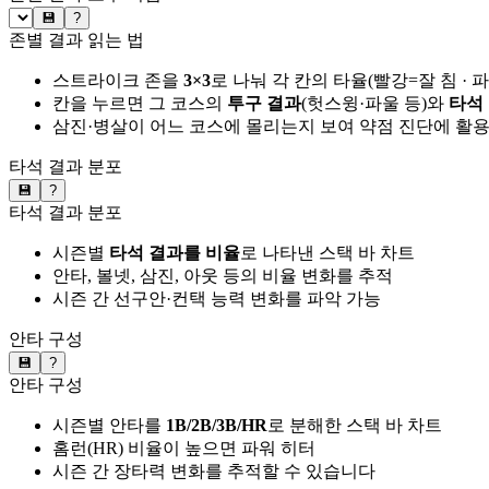
💾
?
존별 결과 읽는 법
스트라이크 존을
3×3
로 나눠 각 칸의 타율(빨강=잘 침 · 
칸을 누르면 그 코스의
투구 결과
(헛스윙·파울 등)와
타석
삼진·병살이 어느 코스에 몰리는지 보여 약점 진단에 활
타석 결과 분포
💾
?
타석 결과 분포
시즌별
타석 결과를 비율
로 나타낸 스택 바 차트
안타, 볼넷, 삼진, 아웃 등의 비율 변화를 추적
시즌 간 선구안·컨택 능력 변화를 파악 가능
안타 구성
💾
?
안타 구성
시즌별 안타를
1B/2B/3B/HR
로 분해한 스택 바 차트
홈런(HR) 비율이 높으면 파워 히터
시즌 간 장타력 변화를 추적할 수 있습니다