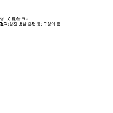
파랑=못 침)을 표시
 결과
(삼진·병살·홈런 등) 구성이 뜸
용