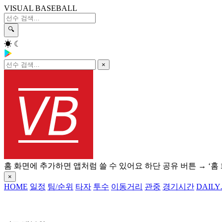
VISUAL BASEBALL
🔍
☀
☾
×
홈 화면에 추가하면 앱처럼 쓸 수 있어요
하단 공유 버튼 → ‘홈
×
HOME
일정
팀/순위
타자
투수
이동거리
관중
경기시간
DAILY