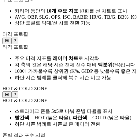
커리어 동안의
10개 주요 지표
변화를 선 차트로 표시
AVG, OBP, SLG, OPS, ISO, BABIP, HR/G, TB/G, BB%, K
상단 토글로 막대/선 차트 전환 가능
타격 프로필
💾
?
타격 프로필
주요 타격 지표를
레이더 차트
로 시각화
각 축의 값은 해당 시즌 전체 선수 대비
백분위(%)
입니다
100에 가까울수록 상위권 (K%, GIDP 등 낮을수록 좋은 
하단 시즌 범례를 클릭해 복수 시즌 비교 가능
HOT & COLD ZONE
💾
?
HOT & COLD ZONE
스트라이크 존을
5x5
로 나눠 존별 타율을 표시
빨간색
= HOT (높은 타율),
파란색
= COLD (낮은 타율)
하단 시즌 범례로 시즌별 존 데이터 전환
존별 결과
포수 시점