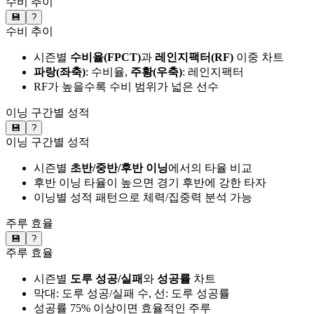
수비 추이
💾
?
수비 추이
시즌별
수비율(FPCT)
과
레인지팩터(RF)
이중 차트
파랑(좌축)
: 수비율,
주황(우축)
: 레인지팩터
RF가 높을수록 수비 범위가 넓은 선수
이닝 구간별 성적
💾
?
이닝 구간별 성적
시즌별
초반/중반/후반 이닝
에서의 타율 비교
후반 이닝 타율이 높으면 경기 후반에 강한 타자
이닝별 성적 패턴으로 체력/집중력 분석 가능
주루 효율
💾
?
주루 효율
시즌별
도루 성공/실패
와
성공률
차트
막대: 도루 성공/실패 수, 선: 도루 성공률
성공률 75% 이상이면 효율적인 주루