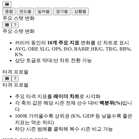
💾
종합
연도별
일자별
경기별
상황별
주요 스탯 변화
💾
?
주요 스탯 변화
커리어 동안의
10개 주요 지표
변화를 선 차트로 표시
AVG, OBP, SLG, OPS, ISO, BABIP, HR/G, TB/G, BB%,
K%
상단 토글로 막대/선 차트 전환 가능
타격 프로필
💾
?
타격 프로필
주요 타격 지표를
레이더 차트
로 시각화
각 축의 값은 해당 시즌 전체 선수 대비
백분위(%)
입니
다
100에 가까울수록 상위권 (K%, GIDP 등 낮을수록 좋은
지표는 역순 처리)
하단 시즌 범례를 클릭해 복수 시즌 비교 가능