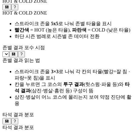
HOT & COLD ZONE
💾
?
HOT & COLD ZONE
스트라이크 존을
5x5
로 나눠 존별 타율을 표시
빨간색
= HOT (높은 타율),
파란색
= COLD (낮은 타율)
하단 시즌 범례로 시즌별 존 데이터 전환
존별 결과
포수 시점
💾
?
존별 결과 읽는 법
스트라이크 존을
3×3
로 나눠 각 칸의 타율(빨강=잘 침 ·
파랑=못 침)을 표시
칸을 누르면 그 코스의
투구 결과
(헛스윙·파울 등)와
타
석 결과
(삼진·병살·홈런 등) 구성이 뜸
삼진·병살이 어느 코스에 몰리는지 보여 약점 진단에 활
용
타석 결과 분포
💾
?
타석 결과 분포