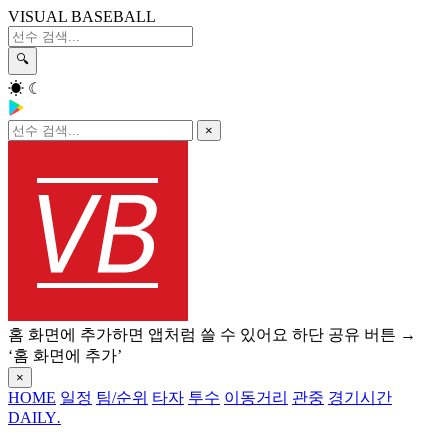
VISUAL BASEBALL
🔍
☀
☾
×
홈 화면에 추가하면 앱처럼 쓸 수 있어요
하단 공유 버튼 →
‘홈 화면에 추가’
×
HOME
일정
팀/순위
타자
투수
이동거리
관중
경기시간
DAILY
.