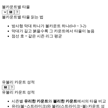
볼카운트별 타율
💾
?
볼카운트별 타율 읽는 법
방사형 막대 하나가 볼카운트 하나(0-0 ~ 3-2)
막대가 길고 붉을수록 그 카운트에서 타율이 높음
점선 호 = 같은 시즌 리그 평균
유불리 카운트 성적
💾
?
유불리 카운트 성적
시즌별
유리한 카운트
와
불리한 카운트
에서의 타율 비교
유리(볼>스트라이크)와 불리(스트라이크>볼) 카운트 성