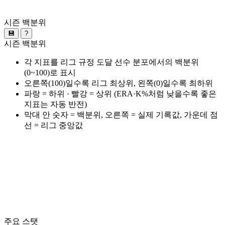
시즌 백분위
💾
?
시즌 백분위
각 지표를 리그 규정 도달 선수 분포에서의 백분위
(0~100)로 표시
오른쪽(100)일수록 리그 최상위, 왼쪽(0)일수록 최하위
파랑 = 하위 · 빨강 = 상위 (ERA·K%처럼 낮을수록 좋은
지표는 자동 반전)
막대 안 숫자 = 백분위, 오른쪽 = 실제 기록값, 가운데 점
선 = 리그 중앙값
주요 스탯