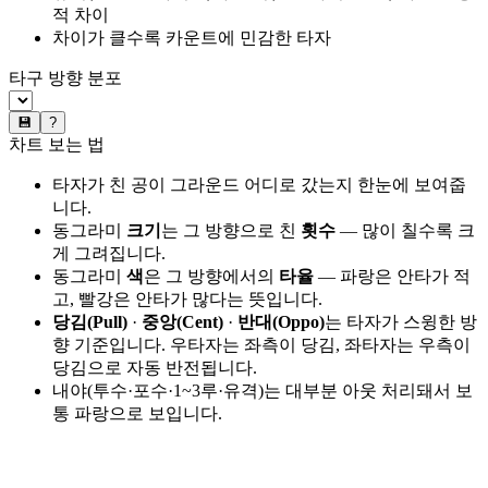
적 차이
차이가 클수록 카운트에 민감한 타자
타구 방향 분포
💾
?
차트 보는 법
타자가 친 공이 그라운드 어디로 갔는지 한눈에 보여줍
니다.
동그라미
크기
는 그 방향으로 친
횟수
— 많이 칠수록 크
게 그려집니다.
동그라미
색
은 그 방향에서의
타율
— 파랑은 안타가 적
고, 빨강은 안타가 많다는 뜻입니다.
당김(Pull)
·
중앙(Cent)
·
반대(Oppo)
는 타자가 스윙한 방
향 기준입니다. 우타자는 좌측이 당김, 좌타자는 우측이
당김으로 자동 반전됩니다.
내야(투수·포수·1~3루·유격)는 대부분 아웃 처리돼서 보
통 파랑으로 보입니다.