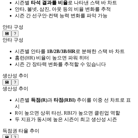
시즌별
타석 결과를 비율
로 나타낸 스택 바 차트
안타, 볼넷, 삼진, 아웃 등의 비율 변화를 추적
시즌 간 선구안·컨택 능력 변화를 파악 가능
안타 구성
💾
?
안타 구성
시즌별 안타를
1B/2B/3B/HR
로 분해한 스택 바 차트
홈런(HR) 비율이 높으면 파워 히터
시즌 간 장타력 변화를 추적할 수 있습니다
생산성 추이
💾
?
생산성 추이
시즌별
득점(R)
과
타점(RBI)
추이를 이중 선 차트로 표
시
R이 높으면 상위 타선, RBI가 높으면 클린업 역할
두 지표가 동시에 높은 시즌이 최고 생산성 시즌
득점권 타율 추이
💾
?