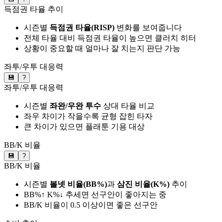
득점권 타율 추이
시즌별
득점권 타율(RISP)
변화를 보여줍니다
전체 타율 대비 득점권 타율이 높으면 클러치 히터
상황이 중요할 때 얼마나 잘 치는지 판단 가능
좌투/우투 대응력
💾
?
좌투/우투 대응력
시즌별
좌완/우완 투수
상대 타율 비교
좌우 차이가 작을수록 균형 잡힌 타자
큰 차이가 있으면 플래툰 기용 대상
BB/K 비율
💾
?
BB/K 비율
시즌별
볼넷 비율(BB%)
과
삼진 비율(K%)
추이
BB%↑ K%↓ 추세면 선구안이 좋아지는 중
BB/K 비율이 0.5 이상이면 좋은 선구안