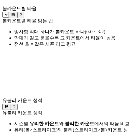
볼카운트별 타율
💾
?
볼카운트별 타율 읽는 법
방사형 막대 하나가 볼카운트 하나(0-0 ~ 3-2)
막대가 길고 붉을수록 그 카운트에서 타율이 높음
점선 호 = 같은 시즌 리그 평균
유불리 카운트 성적
💾
?
유불리 카운트 성적
시즌별
유리한 카운트
와
불리한 카운트
에서의 타율 비교
유리(볼>스트라이크)와 불리(스트라이크>볼) 카운트 성