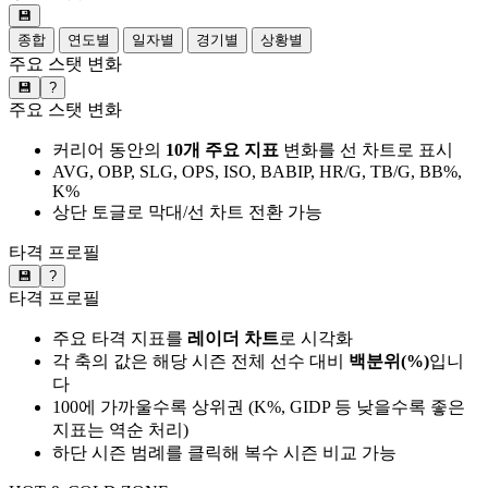
💾
종합
연도별
일자별
경기별
상황별
주요 스탯 변화
💾
?
주요 스탯 변화
커리어 동안의
10개 주요 지표
변화를 선 차트로 표시
AVG, OBP, SLG, OPS, ISO, BABIP, HR/G, TB/G, BB%,
K%
상단 토글로 막대/선 차트 전환 가능
타격 프로필
💾
?
타격 프로필
주요 타격 지표를
레이더 차트
로 시각화
각 축의 값은 해당 시즌 전체 선수 대비
백분위(%)
입니
다
100에 가까울수록 상위권 (K%, GIDP 등 낮을수록 좋은
지표는 역순 처리)
하단 시즌 범례를 클릭해 복수 시즌 비교 가능