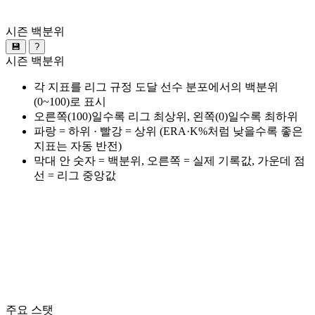
시즌 백분위
💾
?
시즌 백분위
각 지표를 리그 규정 도달 선수 분포에서의 백분위
(0~100)로 표시
오른쪽(100)일수록 리그 최상위, 왼쪽(0)일수록 최하위
파랑 = 하위 · 빨강 = 상위 (ERA·K%처럼 낮을수록 좋은
지표는 자동 반전)
막대 안 숫자 = 백분위, 오른쪽 = 실제 기록값, 가운데 점
선 = 리그 중앙값
주요 스탯