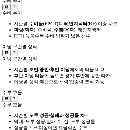
수비 추이
💾
?
수비 추이
시즌별
수비율(FPCT)
과
레인지팩터(RF)
이중 차트
파랑(좌축)
: 수비율,
주황(우축)
: 레인지팩터
RF가 높을수록 수비 범위가 넓은 선수
이닝 구간별 성적
💾
?
이닝 구간별 성적
시즌별
초반/중반/후반 이닝
에서의 타율 비교
후반 이닝 타율이 높으면 경기 후반에 강한 타자
이닝별 성적 패턴으로 체력/집중력 분석 가능
주루 효율
💾
?
주루 효율
시즌별
도루 성공/실패
와
성공률
차트
막대: 도루 성공/실패 수, 선: 도루 성공률
성공률 75% 이상이면 효율적인 주루