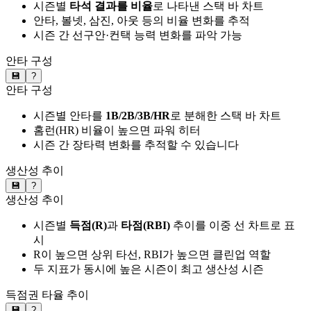
시즌별
타석 결과를 비율
로 나타낸 스택 바 차트
안타, 볼넷, 삼진, 아웃 등의 비율 변화를 추적
시즌 간 선구안·컨택 능력 변화를 파악 가능
안타 구성
💾
?
안타 구성
시즌별 안타를
1B/2B/3B/HR
로 분해한 스택 바 차트
홈런(HR) 비율이 높으면 파워 히터
시즌 간 장타력 변화를 추적할 수 있습니다
생산성 추이
💾
?
생산성 추이
시즌별
득점(R)
과
타점(RBI)
추이를 이중 선 차트로 표
시
R이 높으면 상위 타선, RBI가 높으면 클린업 역할
두 지표가 동시에 높은 시즌이 최고 생산성 시즌
득점권 타율 추이
💾
?