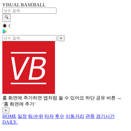
VISUAL BASEBALL
🔍
☀
☾
×
홈 화면에 추가하면 앱처럼 쓸 수 있어요
하단 공유 버튼 →
‘홈 화면에 추가’
×
HOME
일정
팀/순위
타자
투수
이동거리
관중
경기시간
DAILY
.