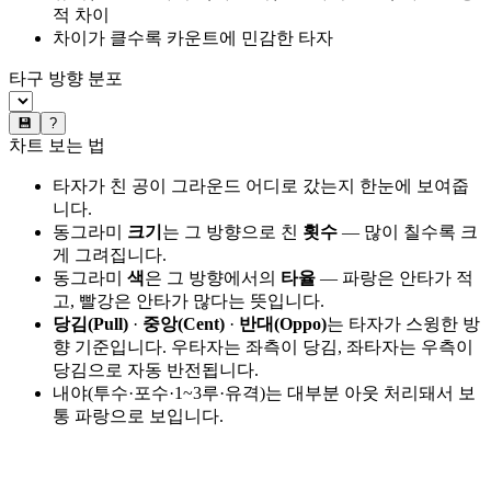
적 차이
차이가 클수록 카운트에 민감한 타자
타구 방향 분포
💾
?
차트 보는 법
타자가 친 공이 그라운드 어디로 갔는지 한눈에 보여줍
니다.
동그라미
크기
는 그 방향으로 친
횟수
— 많이 칠수록 크
게 그려집니다.
동그라미
색
은 그 방향에서의
타율
— 파랑은 안타가 적
고, 빨강은 안타가 많다는 뜻입니다.
당김(Pull)
·
중앙(Cent)
·
반대(Oppo)
는 타자가 스윙한 방
향 기준입니다. 우타자는 좌측이 당김, 좌타자는 우측이
당김으로 자동 반전됩니다.
내야(투수·포수·1~3루·유격)는 대부분 아웃 처리돼서 보
통 파랑으로 보입니다.