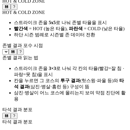
HOT & COLD ZONE
💾
?
HOT & COLD ZONE
스트라이크 존을
5x5
로 나눠 존별 타율을 표시
빨간색
= HOT (높은 타율),
파란색
= COLD (낮은 타율)
하단 시즌 범례로 시즌별 존 데이터 전환
존별 결과
포수 시점
💾
?
존별 결과 읽는 법
스트라이크 존을
3×3
로 나눠 각 칸의 타율(빨강=잘 침 ·
파랑=못 침)을 표시
칸을 누르면 그 코스의
투구 결과
(헛스윙·파울 등)와
타
석 결과
(삼진·병살·홈런 등) 구성이 뜸
삼진·병살이 어느 코스에 몰리는지 보여 약점 진단에 활
용
타석 결과 분포
💾
?
타석 결과 분포