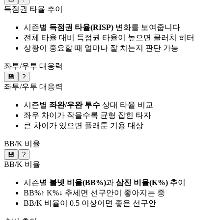
득점권 타율 추이
시즌별
득점권 타율(RISP)
변화를 보여줍니다
전체 타율 대비 득점권 타율이 높으면 클러치 히터
상황이 중요할 때 얼마나 잘 치는지 판단 가능
좌투/우투 대응력
💾
?
좌투/우투 대응력
시즌별
좌완/우완 투수
상대 타율 비교
좌우 차이가 작을수록 균형 잡힌 타자
큰 차이가 있으면 플래툰 기용 대상
BB/K 비율
💾
?
BB/K 비율
시즌별
볼넷 비율(BB%)
과
삼진 비율(K%)
추이
BB%↑ K%↓ 추세면 선구안이 좋아지는 중
BB/K 비율이 0.5 이상이면 좋은 선구안