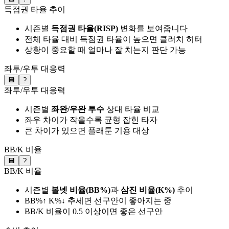
득점권 타율 추이
시즌별
득점권 타율(RISP)
변화를 보여줍니다
전체 타율 대비 득점권 타율이 높으면 클러치 히터
상황이 중요할 때 얼마나 잘 치는지 판단 가능
좌투/우투 대응력
💾
?
좌투/우투 대응력
시즌별
좌완/우완 투수
상대 타율 비교
좌우 차이가 작을수록 균형 잡힌 타자
큰 차이가 있으면 플래툰 기용 대상
BB/K 비율
💾
?
BB/K 비율
시즌별
볼넷 비율(BB%)
과
삼진 비율(K%)
추이
BB%↑ K%↓ 추세면 선구안이 좋아지는 중
BB/K 비율이 0.5 이상이면 좋은 선구안