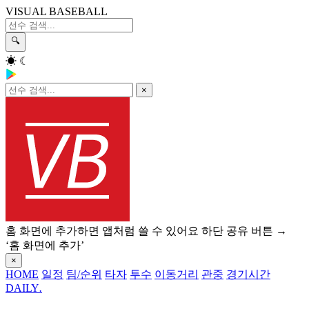
VISUAL BASEBALL
🔍
☀
☾
×
홈 화면에 추가하면 앱처럼 쓸 수 있어요
하단 공유 버튼 →
‘홈 화면에 추가’
×
HOME
일정
팀/순위
타자
투수
이동거리
관중
경기시간
DAILY
.