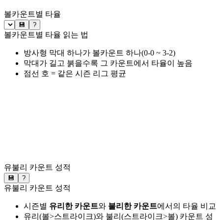
볼카운트별 타율
💾
?
볼카운트별 타율 읽는 법
방사형 막대 하나가 볼카운트 하나(0-0 ~ 3-2)
막대가 길고 붉을수록 그 카운트에서 타율이 높음
점선 호 = 같은 시즌 리그 평균
유불리 카운트 성적
💾
?
유불리 카운트 성적
시즌별
유리한 카운트
와
불리한 카운트
에서의 타율 비교
유리(볼>스트라이크)와 불리(스트라이크>볼) 카운트 성