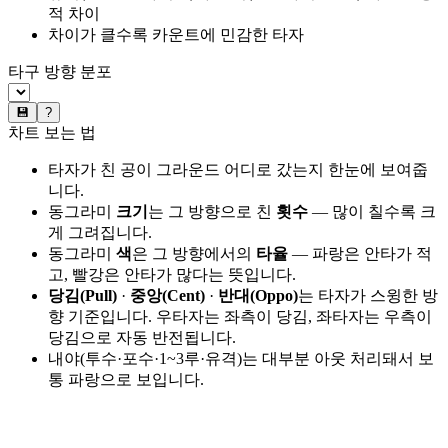
적 차이
차이가 클수록 카운트에 민감한 타자
타구 방향 분포
💾
?
차트 보는 법
타자가 친 공이 그라운드 어디로 갔는지 한눈에 보여줍
니다.
동그라미
크기
는 그 방향으로 친
횟수
— 많이 칠수록 크
게 그려집니다.
동그라미
색
은 그 방향에서의
타율
— 파랑은 안타가 적
고, 빨강은 안타가 많다는 뜻입니다.
당김(Pull)
·
중앙(Cent)
·
반대(Oppo)
는 타자가 스윙한 방
향 기준입니다. 우타자는 좌측이 당김, 좌타자는 우측이
당김으로 자동 반전됩니다.
내야(투수·포수·1~3루·유격)는 대부분 아웃 처리돼서 보
통 파랑으로 보입니다.