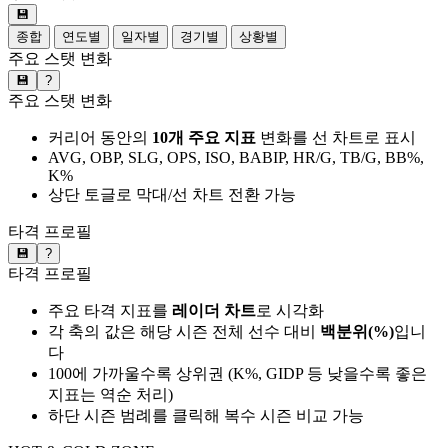
💾
종합
연도별
일자별
경기별
상황별
주요 스탯 변화
💾
?
주요 스탯 변화
커리어 동안의
10개 주요 지표
변화를 선 차트로 표시
AVG, OBP, SLG, OPS, ISO, BABIP, HR/G, TB/G, BB%,
K%
상단 토글로 막대/선 차트 전환 가능
타격 프로필
💾
?
타격 프로필
주요 타격 지표를
레이더 차트
로 시각화
각 축의 값은 해당 시즌 전체 선수 대비
백분위(%)
입니
다
100에 가까울수록 상위권 (K%, GIDP 등 낮을수록 좋은
지표는 역순 처리)
하단 시즌 범례를 클릭해 복수 시즌 비교 가능