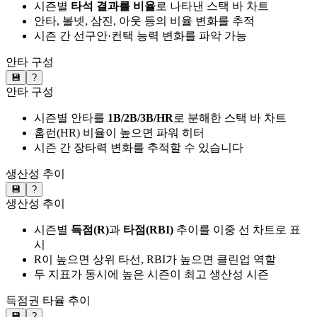
시즌별
타석 결과를 비율
로 나타낸 스택 바 차트
안타, 볼넷, 삼진, 아웃 등의 비율 변화를 추적
시즌 간 선구안·컨택 능력 변화를 파악 가능
안타 구성
💾
?
안타 구성
시즌별 안타를
1B/2B/3B/HR
로 분해한 스택 바 차트
홈런(HR) 비율이 높으면 파워 히터
시즌 간 장타력 변화를 추적할 수 있습니다
생산성 추이
💾
?
생산성 추이
시즌별
득점(R)
과
타점(RBI)
추이를 이중 선 차트로 표
시
R이 높으면 상위 타선, RBI가 높으면 클린업 역할
두 지표가 동시에 높은 시즌이 최고 생산성 시즌
득점권 타율 추이
💾
?