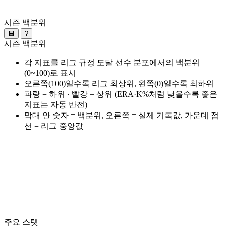
시즌 백분위
💾
?
시즌 백분위
각 지표를 리그 규정 도달 선수 분포에서의 백분위
(0~100)로 표시
오른쪽(100)일수록 리그 최상위, 왼쪽(0)일수록 최하위
파랑 = 하위 · 빨강 = 상위 (ERA·K%처럼 낮을수록 좋은
지표는 자동 반전)
막대 안 숫자 = 백분위, 오른쪽 = 실제 기록값, 가운데 점
선 = 리그 중앙값
주요 스탯