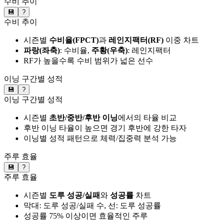
수비 추이
💾
?
수비 추이
시즌별
수비율(FPCT)
과
레인지팩터(RF)
이중 차트
파랑(좌축)
: 수비율,
주황(우축)
: 레인지팩터
RF가 높을수록 수비 범위가 넓은 선수
이닝 구간별 성적
💾
?
이닝 구간별 성적
시즌별
초반/중반/후반 이닝
에서의 타율 비교
후반 이닝 타율이 높으면 경기 후반에 강한 타자
이닝별 성적 패턴으로 체력/집중력 분석 가능
주루 효율
💾
?
주루 효율
시즌별
도루 성공/실패
와
성공률
차트
막대: 도루 성공/실패 수, 선: 도루 성공률
성공률 75% 이상이면 효율적인 주루