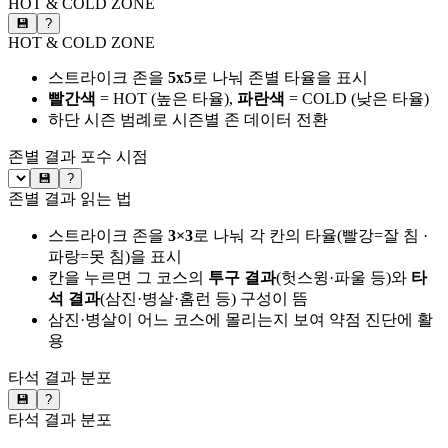
HOT & COLD ZONE
💾
?
HOT & COLD ZONE
스트라이크 존을
5x5
로 나눠 존별 타율을 표시
빨간색
= HOT (높은 타율),
파란색
= COLD (낮은 타율)
하단 시즌 범례로 시즌별 존 데이터 전환
존별 결과
포수 시점
💾
?
존별 결과 읽는 법
스트라이크 존을
3×3
로 나눠 각 칸의 타율(빨강=잘 침 ·
파랑=못 침)을 표시
칸을 누르면 그 코스의
투구 결과
(헛스윙·파울 등)와
타
석 결과
(삼진·병살·홈런 등) 구성이 뜸
삼진·병살이 어느 코스에 몰리는지 보여 약점 진단에 활
용
타석 결과 분포
💾
?
타석 결과 분포