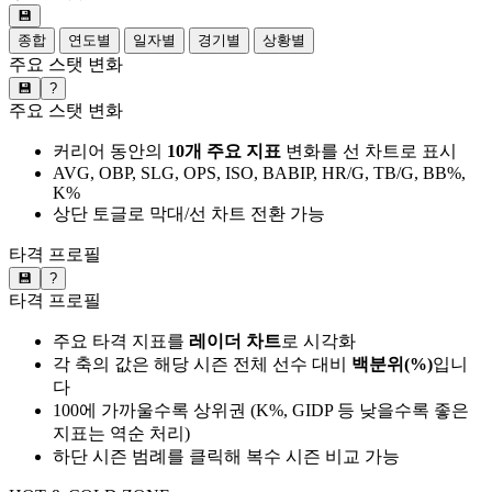
💾
종합
연도별
일자별
경기별
상황별
주요 스탯 변화
💾
?
주요 스탯 변화
커리어 동안의
10개 주요 지표
변화를 선 차트로 표시
AVG, OBP, SLG, OPS, ISO, BABIP, HR/G, TB/G, BB%,
K%
상단 토글로 막대/선 차트 전환 가능
타격 프로필
💾
?
타격 프로필
주요 타격 지표를
레이더 차트
로 시각화
각 축의 값은 해당 시즌 전체 선수 대비
백분위(%)
입니
다
100에 가까울수록 상위권 (K%, GIDP 등 낮을수록 좋은
지표는 역순 처리)
하단 시즌 범례를 클릭해 복수 시즌 비교 가능