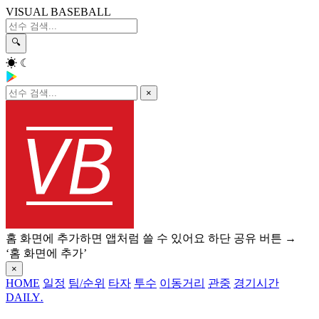
VISUAL BASEBALL
🔍
☀
☾
×
홈 화면에 추가하면 앱처럼 쓸 수 있어요
하단 공유 버튼 →
‘홈 화면에 추가’
×
HOME
일정
팀/순위
타자
투수
이동거리
관중
경기시간
DAILY
.