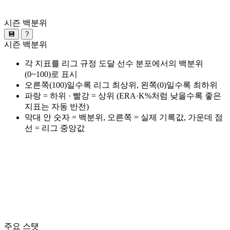
시즌 백분위
💾
?
시즌 백분위
각 지표를 리그 규정 도달 선수 분포에서의 백분위
(0~100)로 표시
오른쪽(100)일수록 리그 최상위, 왼쪽(0)일수록 최하위
파랑 = 하위 · 빨강 = 상위 (ERA·K%처럼 낮을수록 좋은
지표는 자동 반전)
막대 안 숫자 = 백분위, 오른쪽 = 실제 기록값, 가운데 점
선 = 리그 중앙값
주요 스탯