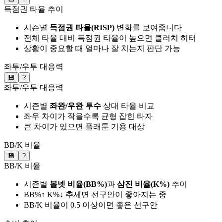
득점권 타율 추이
시즌별
득점권 타율(RISP)
변화를 보여줍니다
전체 타율 대비 득점권 타율이 높으면 클러치 히터
상황이 중요할 때 얼마나 잘 치는지 판단 가능
좌투/우투 대응력
💾
?
좌투/우투 대응력
시즌별
좌완/우완 투수
상대 타율 비교
좌우 차이가 작을수록 균형 잡힌 타자
큰 차이가 있으면 플래툰 기용 대상
BB/K 비율
💾
?
BB/K 비율
시즌별
볼넷 비율(BB%)
과
삼진 비율(K%)
추이
BB%↑ K%↓ 추세면 선구안이 좋아지는 중
BB/K 비율이 0.5 이상이면 좋은 선구안