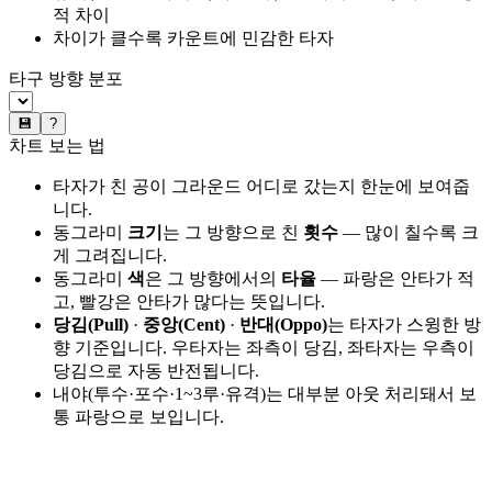
적 차이
차이가 클수록 카운트에 민감한 타자
타구 방향 분포
💾
?
차트 보는 법
타자가 친 공이 그라운드 어디로 갔는지 한눈에 보여줍
니다.
동그라미
크기
는 그 방향으로 친
횟수
— 많이 칠수록 크
게 그려집니다.
동그라미
색
은 그 방향에서의
타율
— 파랑은 안타가 적
고, 빨강은 안타가 많다는 뜻입니다.
당김(Pull)
·
중앙(Cent)
·
반대(Oppo)
는 타자가 스윙한 방
향 기준입니다. 우타자는 좌측이 당김, 좌타자는 우측이
당김으로 자동 반전됩니다.
내야(투수·포수·1~3루·유격)는 대부분 아웃 처리돼서 보
통 파랑으로 보입니다.