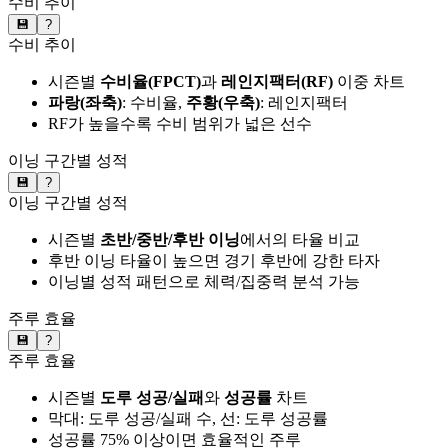
수비 추이
💾
?
수비 추이
시즌별
수비율(FPCT)
과
레인지팩터(RF)
이중 차트
파랑(좌축)
: 수비율,
주황(우축)
: 레인지팩터
RF가 높을수록 수비 범위가 넓은 선수
이닝 구간별 성적
💾
?
이닝 구간별 성적
시즌별
초반/중반/후반 이닝
에서의 타율 비교
후반 이닝 타율이 높으면 경기 후반에 강한 타자
이닝별 성적 패턴으로 체력/집중력 분석 가능
주루 효율
💾
?
주루 효율
시즌별
도루 성공/실패
와
성공률
차트
막대: 도루 성공/실패 수, 선: 도루 성공률
성공률 75% 이상이면 효율적인 주루