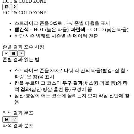
HOT & COLD ZONE
💾
?
HOT & COLD ZONE
스트라이크 존을
5x5
로 나눠 존별 타율을 표시
빨간색
= HOT (높은 타율),
파란색
= COLD (낮은 타율)
하단 시즌 범례로 시즌별 존 데이터 전환
존별 결과
포수 시점
💾
?
존별 결과 읽는 법
스트라이크 존을
3×3
로 나눠 각 칸의 타율(빨강=잘 침 ·
파랑=못 침)을 표시
칸을 누르면 그 코스의
투구 결과
(헛스윙·파울 등)와
타
석 결과
(삼진·병살·홈런 등) 구성이 뜸
삼진·병살이 어느 코스에 몰리는지 보여 약점 진단에 활
용
타석 결과 분포
💾
?
타석 결과 분포