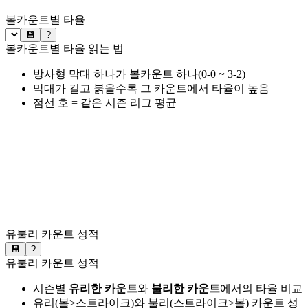
볼카운트별 타율
💾
?
볼카운트별 타율 읽는 법
방사형 막대 하나가 볼카운트 하나(0-0 ~ 3-2)
막대가 길고 붉을수록 그 카운트에서 타율이 높음
점선 호 = 같은 시즌 리그 평균
유불리 카운트 성적
💾
?
유불리 카운트 성적
시즌별
유리한 카운트
와
불리한 카운트
에서의 타율 비교
유리(볼>스트라이크)와 불리(스트라이크>볼) 카운트 성