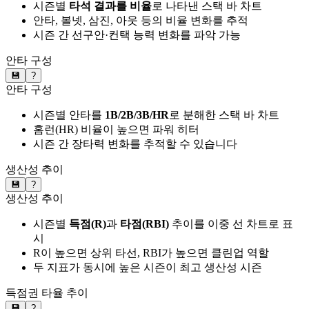
시즌별
타석 결과를 비율
로 나타낸 스택 바 차트
안타, 볼넷, 삼진, 아웃 등의 비율 변화를 추적
시즌 간 선구안·컨택 능력 변화를 파악 가능
안타 구성
💾
?
안타 구성
시즌별 안타를
1B/2B/3B/HR
로 분해한 스택 바 차트
홈런(HR) 비율이 높으면 파워 히터
시즌 간 장타력 변화를 추적할 수 있습니다
생산성 추이
💾
?
생산성 추이
시즌별
득점(R)
과
타점(RBI)
추이를 이중 선 차트로 표
시
R이 높으면 상위 타선, RBI가 높으면 클린업 역할
두 지표가 동시에 높은 시즌이 최고 생산성 시즌
득점권 타율 추이
💾
?