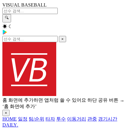
VISUAL BASEBALL
🔍
☀
☾
×
홈 화면에 추가하면 앱처럼 쓸 수 있어요
하단 공유 버튼 →
‘홈 화면에 추가’
×
HOME
일정
팀/순위
타자
투수
이동거리
관중
경기시간
DAILY
.