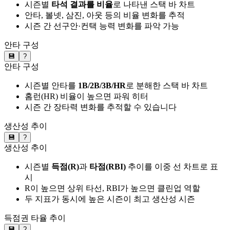
시즌별
타석 결과를 비율
로 나타낸 스택 바 차트
안타, 볼넷, 삼진, 아웃 등의 비율 변화를 추적
시즌 간 선구안·컨택 능력 변화를 파악 가능
안타 구성
💾
?
안타 구성
시즌별 안타를
1B/2B/3B/HR
로 분해한 스택 바 차트
홈런(HR) 비율이 높으면 파워 히터
시즌 간 장타력 변화를 추적할 수 있습니다
생산성 추이
💾
?
생산성 추이
시즌별
득점(R)
과
타점(RBI)
추이를 이중 선 차트로 표
시
R이 높으면 상위 타선, RBI가 높으면 클린업 역할
두 지표가 동시에 높은 시즌이 최고 생산성 시즌
득점권 타율 추이
💾
?