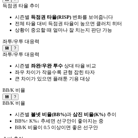
득점권 타율 추이
시즌별
득점권 타율(RISP)
변화를 보여줍니다
전체 타율 대비 득점권 타율이 높으면 클러치 히터
상황이 중요할 때 얼마나 잘 치는지 판단 가능
좌투/우투 대응력
💾
?
좌투/우투 대응력
시즌별
좌완/우완 투수
상대 타율 비교
좌우 차이가 작을수록 균형 잡힌 타자
큰 차이가 있으면 플래툰 기용 대상
BB/K 비율
💾
?
BB/K 비율
시즌별
볼넷 비율(BB%)
과
삼진 비율(K%)
추이
BB%↑ K%↓ 추세면 선구안이 좋아지는 중
BB/K 비율이 0.5 이상이면 좋은 선구안