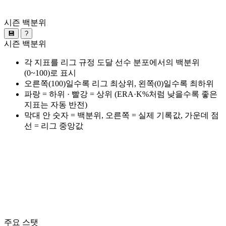
시즌 백분위
💾
?
시즌 백분위
각 지표를 리그 규정 도달 선수 분포에서의 백분위
(0~100)로 표시
오른쪽(100)일수록 리그 최상위, 왼쪽(0)일수록 최하위
파랑 = 하위 · 빨강 = 상위 (ERA·K%처럼 낮을수록 좋은
지표는 자동 반전)
막대 안 숫자 = 백분위, 오른쪽 = 실제 기록값, 가운데 점
선 = 리그 중앙값
주요 스탯