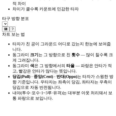
적 차이
차이가 클수록 카운트에 민감한 타자
타구 방향 분포
💾
?
차트 보는 법
타자가 친 공이 그라운드 어디로 갔는지 한눈에 보여줍
니다.
동그라미
크기
는 그 방향으로 친
횟수
— 많이 칠수록 크
게 그려집니다.
동그라미
색
은 그 방향에서의
타율
— 파랑은 안타가 적
고, 빨강은 안타가 많다는 뜻입니다.
당김(Pull)
·
중앙(Cent)
·
반대(Oppo)
는 타자가 스윙한 방
향 기준입니다. 우타자는 좌측이 당김, 좌타자는 우측이
당김으로 자동 반전됩니다.
내야(투수·포수·1~3루·유격)는 대부분 아웃 처리돼서 보
통 파랑으로 보입니다.