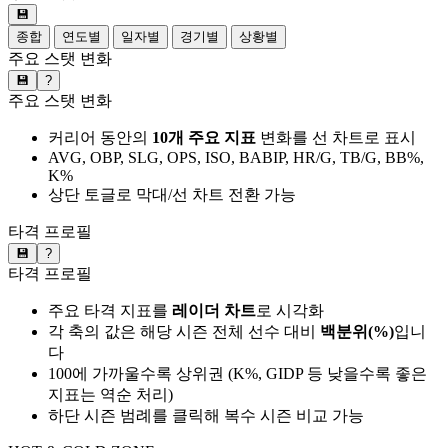
💾
종합
연도별
일자별
경기별
상황별
주요 스탯 변화
💾
?
주요 스탯 변화
커리어 동안의
10개 주요 지표
변화를 선 차트로 표시
AVG, OBP, SLG, OPS, ISO, BABIP, HR/G, TB/G, BB%,
K%
상단 토글로 막대/선 차트 전환 가능
타격 프로필
💾
?
타격 프로필
주요 타격 지표를
레이더 차트
로 시각화
각 축의 값은 해당 시즌 전체 선수 대비
백분위(%)
입니
다
100에 가까울수록 상위권 (K%, GIDP 등 낮을수록 좋은
지표는 역순 처리)
하단 시즌 범례를 클릭해 복수 시즌 비교 가능