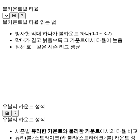
볼카운트별 타율
💾
?
볼카운트별 타율 읽는 법
방사형 막대 하나가 볼카운트 하나(0-0 ~ 3-2)
막대가 길고 붉을수록 그 카운트에서 타율이 높음
점선 호 = 같은 시즌 리그 평균
유불리 카운트 성적
💾
?
유불리 카운트 성적
시즌별
유리한 카운트
와
불리한 카운트
에서의 타율 비교
유리(볼>스트라이크)와 불리(스트라이크>볼) 카운트 성