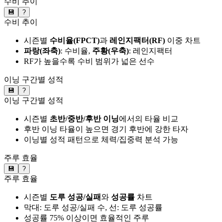
수비 추이
💾
?
수비 추이
시즌별
수비율(FPCT)
과
레인지팩터(RF)
이중 차트
파랑(좌축)
: 수비율,
주황(우축)
: 레인지팩터
RF가 높을수록 수비 범위가 넓은 선수
이닝 구간별 성적
💾
?
이닝 구간별 성적
시즌별
초반/중반/후반 이닝
에서의 타율 비교
후반 이닝 타율이 높으면 경기 후반에 강한 타자
이닝별 성적 패턴으로 체력/집중력 분석 가능
주루 효율
💾
?
주루 효율
시즌별
도루 성공/실패
와
성공률
차트
막대: 도루 성공/실패 수, 선: 도루 성공률
성공률 75% 이상이면 효율적인 주루