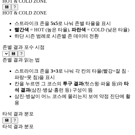
HOT & COLD ZONE
💾
?
HOT & COLD ZONE
스트라이크 존을
5x5
로 나눠 존별 타율을 표시
빨간색
= HOT (높은 타율),
파란색
= COLD (낮은 타율)
하단 시즌 범례로 시즌별 존 데이터 전환
존별 결과
포수 시점
💾
?
존별 결과 읽는 법
스트라이크 존을
3×3
로 나눠 각 칸의 타율(빨강=잘 침 ·
파랑=못 침)을 표시
칸을 누르면 그 코스의
투구 결과
(헛스윙·파울 등)와
타
석 결과
(삼진·병살·홈런 등) 구성이 뜸
삼진·병살이 어느 코스에 몰리는지 보여 약점 진단에 활
용
타석 결과 분포
💾
?
타석 결과 분포