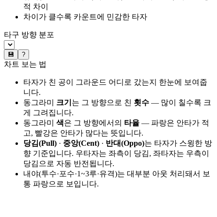
적 차이
차이가 클수록 카운트에 민감한 타자
타구 방향 분포
💾
?
차트 보는 법
타자가 친 공이 그라운드 어디로 갔는지 한눈에 보여줍
니다.
동그라미
크기
는 그 방향으로 친
횟수
— 많이 칠수록 크
게 그려집니다.
동그라미
색
은 그 방향에서의
타율
— 파랑은 안타가 적
고, 빨강은 안타가 많다는 뜻입니다.
당김(Pull)
·
중앙(Cent)
·
반대(Oppo)
는 타자가 스윙한 방
향 기준입니다. 우타자는 좌측이 당김, 좌타자는 우측이
당김으로 자동 반전됩니다.
내야(투수·포수·1~3루·유격)는 대부분 아웃 처리돼서 보
통 파랑으로 보입니다.