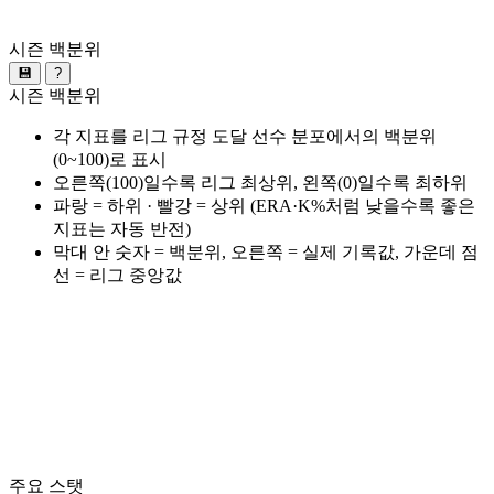
시즌 백분위
💾
?
시즌 백분위
각 지표를 리그 규정 도달 선수 분포에서의 백분위
(0~100)로 표시
오른쪽(100)일수록 리그 최상위, 왼쪽(0)일수록 최하위
파랑 = 하위 · 빨강 = 상위 (ERA·K%처럼 낮을수록 좋은
지표는 자동 반전)
막대 안 숫자 = 백분위, 오른쪽 = 실제 기록값, 가운데 점
선 = 리그 중앙값
주요 스탯