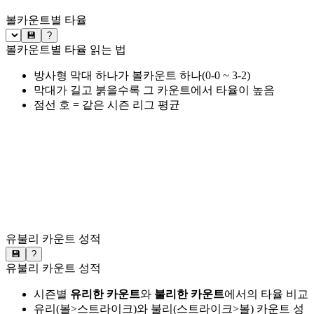
볼카운트별 타율
💾
?
볼카운트별 타율 읽는 법
방사형 막대 하나가 볼카운트 하나(0-0 ~ 3-2)
막대가 길고 붉을수록 그 카운트에서 타율이 높음
점선 호 = 같은 시즌 리그 평균
유불리 카운트 성적
💾
?
유불리 카운트 성적
시즌별
유리한 카운트
와
불리한 카운트
에서의 타율 비교
유리(볼>스트라이크)와 불리(스트라이크>볼) 카운트 성