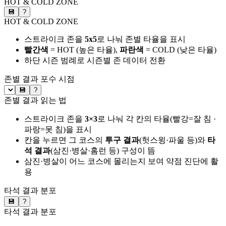
HOT & COLD ZONE
💾
?
HOT & COLD ZONE
스트라이크 존을
5x5
로 나눠 존별 타율을 표시
빨간색
= HOT (높은 타율),
파란색
= COLD (낮은 타율)
하단 시즌 범례로 시즌별 존 데이터 전환
존별 결과
포수 시점
💾
?
존별 결과 읽는 법
스트라이크 존을
3×3
로 나눠 각 칸의 타율(빨강=잘 침 ·
파랑=못 침)을 표시
칸을 누르면 그 코스의
투구 결과
(헛스윙·파울 등)와
타
석 결과
(삼진·병살·홈런 등) 구성이 뜸
삼진·병살이 어느 코스에 몰리는지 보여 약점 진단에 활
용
타석 결과 분포
💾
?
타석 결과 분포