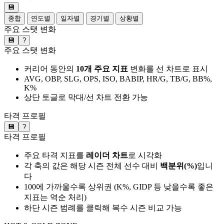
💾
종합
연도별
일자별
경기별
상황별
주요 스탯 변화
💾
?
주요 스탯 변화
커리어 동안의
10개 주요 지표
변화를 선 차트로 표시
AVG, OBP, SLG, OPS, ISO, BABIP, HR/G, TB/G, BB%,
K%
상단 토글로 막대/선 차트 전환 가능
타격 프로필
💾
?
타격 프로필
주요 타격 지표를
레이더 차트
로 시각화
각 축의 값은 해당 시즌 전체 선수 대비
백분위(%)
입니
다
100에 가까울수록 상위권 (K%, GIDP 등 낮을수록 좋은
지표는 역순 처리)
하단 시즌 범례를 클릭해 복수 시즌 비교 가능