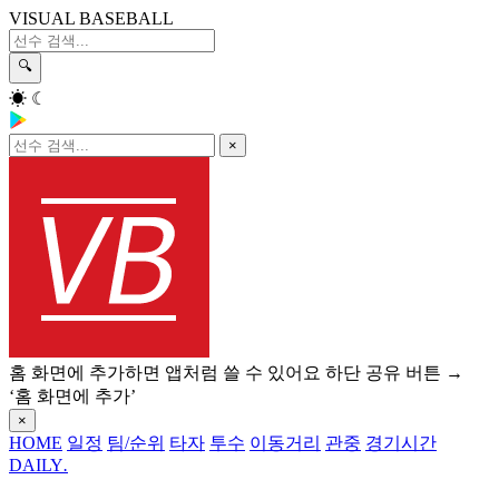
VISUAL BASEBALL
🔍
☀
☾
×
홈 화면에 추가하면 앱처럼 쓸 수 있어요
하단 공유 버튼 →
‘홈 화면에 추가’
×
HOME
일정
팀/순위
타자
투수
이동거리
관중
경기시간
DAILY
.