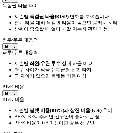
득점권 타율 추이
시즌별
득점권 타율(RISP)
변화를 보여줍니다
전체 타율 대비 득점권 타율이 높으면 클러치 히터
상황이 중요할 때 얼마나 잘 치는지 판단 가능
좌투/우투 대응력
💾
?
좌투/우투 대응력
시즌별
좌완/우완 투수
상대 타율 비교
좌우 차이가 작을수록 균형 잡힌 타자
큰 차이가 있으면 플래툰 기용 대상
BB/K 비율
💾
?
BB/K 비율
시즌별
볼넷 비율(BB%)
과
삼진 비율(K%)
추이
BB%↑ K%↓ 추세면 선구안이 좋아지는 중
BB/K 비율이 0.5 이상이면 좋은 선구안