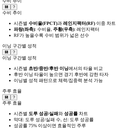
수비 추이
💾
?
수비 추이
시즌별
수비율(FPCT)
과
레인지팩터(RF)
이중 차트
파랑(좌축)
: 수비율,
주황(우축)
: 레인지팩터
RF가 높을수록 수비 범위가 넓은 선수
이닝 구간별 성적
💾
?
이닝 구간별 성적
시즌별
초반/중반/후반 이닝
에서의 타율 비교
후반 이닝 타율이 높으면 경기 후반에 강한 타자
이닝별 성적 패턴으로 체력/집중력 분석 가능
주루 효율
💾
?
주루 효율
시즌별
도루 성공/실패
와
성공률
차트
막대: 도루 성공/실패 수, 선: 도루 성공률
성공률 75% 이상이면 효율적인 주루