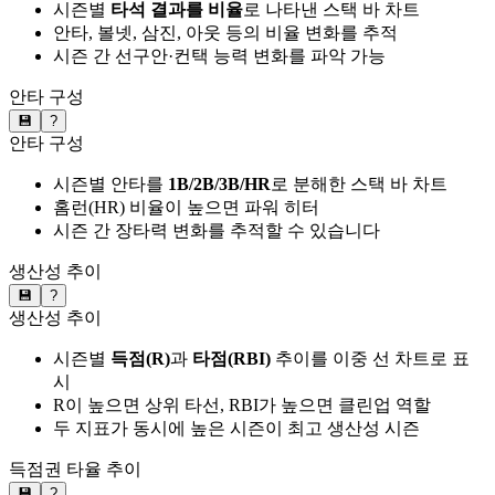
시즌별
타석 결과를 비율
로 나타낸 스택 바 차트
안타, 볼넷, 삼진, 아웃 등의 비율 변화를 추적
시즌 간 선구안·컨택 능력 변화를 파악 가능
안타 구성
💾
?
안타 구성
시즌별 안타를
1B/2B/3B/HR
로 분해한 스택 바 차트
홈런(HR) 비율이 높으면 파워 히터
시즌 간 장타력 변화를 추적할 수 있습니다
생산성 추이
💾
?
생산성 추이
시즌별
득점(R)
과
타점(RBI)
추이를 이중 선 차트로 표
시
R이 높으면 상위 타선, RBI가 높으면 클린업 역할
두 지표가 동시에 높은 시즌이 최고 생산성 시즌
득점권 타율 추이
💾
?