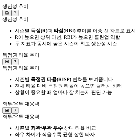
생산성 추이
💾
?
생산성 추이
시즌별
득점(R)
과
타점(RBI)
추이를 이중 선 차트로 표시
R이 높으면 상위 타선, RBI가 높으면 클린업 역할
두 지표가 동시에 높은 시즌이 최고 생산성 시즌
득점권 타율 추이
💾
?
득점권 타율 추이
시즌별
득점권 타율(RISP)
변화를 보여줍니다
전체 타율 대비 득점권 타율이 높으면 클러치 히터
상황이 중요할 때 얼마나 잘 치는지 판단 가능
좌투/우투 대응력
💾
?
좌투/우투 대응력
시즌별
좌완/우완 투수
상대 타율 비교
좌우 차이가 작을수록 균형 잡힌 타자