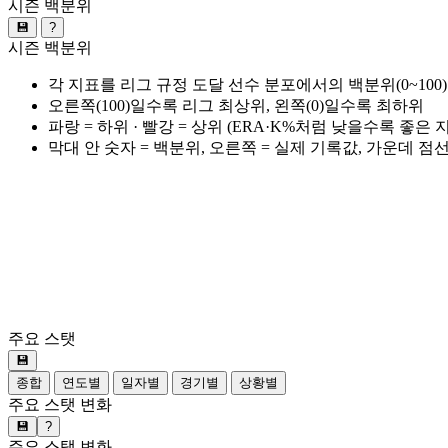
시즌 백분위
💾
?
시즌 백분위
각 지표를 리그 규정 도달 선수 분포에서의 백분위(0~100
오른쪽(100)일수록 리그 최상위, 왼쪽(0)일수록 최하위
파랑 = 하위 · 빨강 = 상위 (ERA·K%처럼 낮을수록 좋은
막대 안 숫자 = 백분위, 오른쪽 = 실제 기록값, 가운데 점
주요 스탯
💾
종합
연도별
일자별
경기별
상황별
주요 스탯 변화
💾
?
주요 스탯 변화