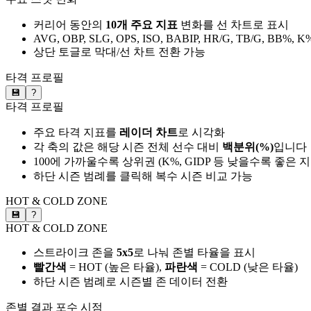
커리어 동안의
10개 주요 지표
변화를 선 차트로 표시
AVG, OBP, SLG, OPS, ISO, BABIP, HR/G, TB/G, BB%, K
상단 토글로 막대/선 차트 전환 가능
타격 프로필
💾
?
타격 프로필
주요 타격 지표를
레이더 차트
로 시각화
각 축의 값은 해당 시즌 전체 선수 대비
백분위(%)
입니다
100에 가까울수록 상위권 (K%, GIDP 등 낮을수록 좋은 
하단 시즌 범례를 클릭해 복수 시즌 비교 가능
HOT & COLD ZONE
💾
?
HOT & COLD ZONE
스트라이크 존을
5x5
로 나눠 존별 타율을 표시
빨간색
= HOT (높은 타율),
파란색
= COLD (낮은 타율)
하단 시즌 범례로 시즌별 존 데이터 전환
존별 결과
포수 시점