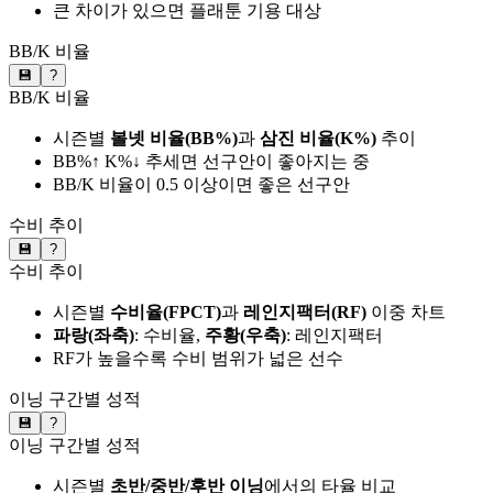
큰 차이가 있으면 플래툰 기용 대상
BB/K 비율
💾
?
BB/K 비율
시즌별
볼넷 비율(BB%)
과
삼진 비율(K%)
추이
BB%↑ K%↓ 추세면 선구안이 좋아지는 중
BB/K 비율이 0.5 이상이면 좋은 선구안
수비 추이
💾
?
수비 추이
시즌별
수비율(FPCT)
과
레인지팩터(RF)
이중 차트
파랑(좌축)
: 수비율,
주황(우축)
: 레인지팩터
RF가 높을수록 수비 범위가 넓은 선수
이닝 구간별 성적
💾
?
이닝 구간별 성적
시즌별
초반/중반/후반 이닝
에서의 타율 비교