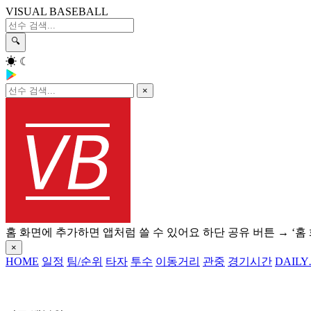
VISUAL BASEBALL
🔍
☀
☾
×
홈 화면에 추가하면 앱처럼 쓸 수 있어요
하단 공유 버튼 → ‘홈
×
HOME
일정
팀/순위
타자
투수
이동거리
관중
경기시간
DAILY