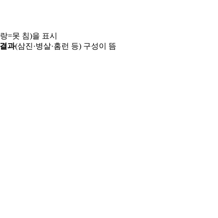
파랑=못 침)을 표시
 결과
(삼진·병살·홈런 등) 구성이 뜸
용