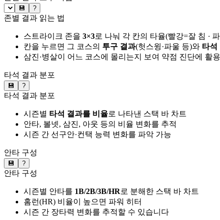
💾
?
존별 결과 읽는 법
스트라이크 존을
3×3
로 나눠 각 칸의 타율(빨강=잘 침 · 
칸을 누르면 그 코스의
투구 결과
(헛스윙·파울 등)와
타석
삼진·병살이 어느 코스에 몰리는지 보여 약점 진단에 활
타석 결과 분포
💾
?
타석 결과 분포
시즌별
타석 결과를 비율
로 나타낸 스택 바 차트
안타, 볼넷, 삼진, 아웃 등의 비율 변화를 추적
시즌 간 선구안·컨택 능력 변화를 파악 가능
안타 구성
💾
?
안타 구성
시즌별 안타를
1B/2B/3B/HR
로 분해한 스택 바 차트
홈런(HR) 비율이 높으면 파워 히터
시즌 간 장타력 변화를 추적할 수 있습니다