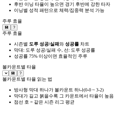
후반 이닝 타율이 높으면 경기 후반에 강한 타자
이닝별 성적 패턴으로 체력/집중력 분석 가능
주루 효율
💾
?
주루 효율
시즌별
도루 성공/실패
와
성공률
차트
막대: 도루 성공/실패 수, 선: 도루 성공률
성공률 75% 이상이면 효율적인 주루
볼카운트별 타율
💾
?
볼카운트별 타율 읽는 법
방사형 막대 하나가 볼카운트 하나(0-0 ~ 3-2)
막대가 길고 붉을수록 그 카운트에서 타율이 높음
점선 호 = 같은 시즌 리그 평균