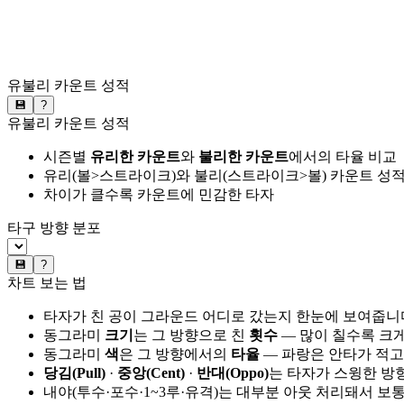
유불리 카운트 성적
💾
?
유불리 카운트 성적
시즌별
유리한 카운트
와
불리한 카운트
에서의 타율 비교
유리(볼>스트라이크)와 불리(스트라이크>볼) 카운트 성적
차이가 클수록 카운트에 민감한 타자
타구 방향 분포
💾
?
차트 보는 법
타자가 친 공이 그라운드 어디로 갔는지 한눈에 보여줍니
동그라미
크기
는 그 방향으로 친
횟수
— 많이 칠수록 크
동그라미
색
은 그 방향에서의
타율
— 파랑은 안타가 적고
당김(Pull)
·
중앙(Cent)
·
반대(Oppo)
는 타자가 스윙한 방
내야(투수·포수·1~3루·유격)는 대부분 아웃 처리돼서 보