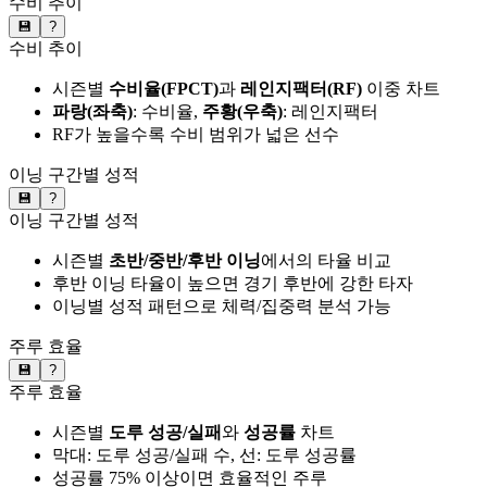
수비 추이
💾
?
수비 추이
시즌별
수비율(FPCT)
과
레인지팩터(RF)
이중 차트
파랑(좌축)
: 수비율,
주황(우축)
: 레인지팩터
RF가 높을수록 수비 범위가 넓은 선수
이닝 구간별 성적
💾
?
이닝 구간별 성적
시즌별
초반/중반/후반 이닝
에서의 타율 비교
후반 이닝 타율이 높으면 경기 후반에 강한 타자
이닝별 성적 패턴으로 체력/집중력 분석 가능
주루 효율
💾
?
주루 효율
시즌별
도루 성공/실패
와
성공률
차트
막대: 도루 성공/실패 수, 선: 도루 성공률
성공률 75% 이상이면 효율적인 주루