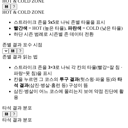
HOT & COLD ZONE
💾
?
HOT & COLD ZONE
스트라이크 존을
5x5
로 나눠 존별 타율을 표시
빨간색
= HOT (높은 타율),
파란색
= COLD (낮은 타율)
하단 시즌 범례로 시즌별 존 데이터 전환
존별 결과
포수 시점
💾
?
존별 결과 읽는 법
스트라이크 존을
3×3
로 나눠 각 칸의 타율(빨강=잘 침 ·
파랑=못 침)을 표시
칸을 누르면 그 코스의
투구 결과
(헛스윙·파울 등)와
타
석 결과
(삼진·병살·홈런 등) 구성이 뜸
삼진·병살이 어느 코스에 몰리는지 보여 약점 진단에 활
용
타석 결과 분포
💾
?
타석 결과 분포