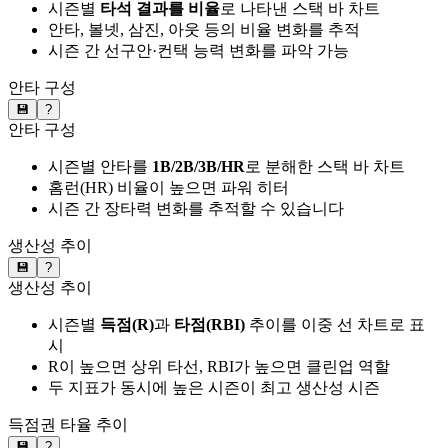
시즌별
타석 결과를 비율
로 나타낸 스택 바 차트
안타, 볼넷, 삼진, 아웃 등의 비율 변화를 추적
시즌 간 선구안·컨택 능력 변화를 파악 가능
안타 구성
💾
?
안타 구성
시즌별 안타를
1B/2B/3B/HR
로 분해한 스택 바 차트
홈런(HR) 비율이 높으면 파워 히터
시즌 간 장타력 변화를 추적할 수 있습니다
생산성 추이
💾
?
생산성 추이
시즌별
득점(R)
과
타점(RBI)
추이를 이중 선 차트로 표
시
R이 높으면 상위 타선, RBI가 높으면 클린업 역할
두 지표가 동시에 높은 시즌이 최고 생산성 시즌
득점권 타율 추이
💾
?