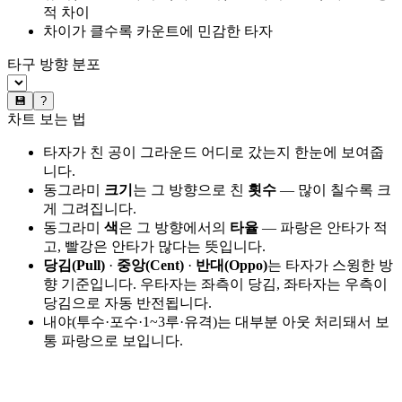
적 차이
차이가 클수록 카운트에 민감한 타자
타구 방향 분포
💾
?
차트 보는 법
타자가 친 공이 그라운드 어디로 갔는지 한눈에 보여줍
니다.
동그라미
크기
는 그 방향으로 친
횟수
— 많이 칠수록 크
게 그려집니다.
동그라미
색
은 그 방향에서의
타율
— 파랑은 안타가 적
고, 빨강은 안타가 많다는 뜻입니다.
당김(Pull)
·
중앙(Cent)
·
반대(Oppo)
는 타자가 스윙한 방
향 기준입니다. 우타자는 좌측이 당김, 좌타자는 우측이
당김으로 자동 반전됩니다.
내야(투수·포수·1~3루·유격)는 대부분 아웃 처리돼서 보
통 파랑으로 보입니다.