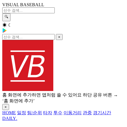
VISUAL BASEBALL
🔍
☀
☾
×
홈 화면에 추가하면 앱처럼 쓸 수 있어요
하단 공유 버튼 →
‘홈 화면에 추가’
×
HOME
일정
팀/순위
타자
투수
이동거리
관중
경기시간
DAILY
.