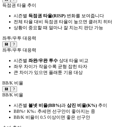
득점권 타율 추이
시즌별
득점권 타율(RISP)
변화를 보여줍니다
전체 타율 대비 득점권 타율이 높으면 클러치 히터
상황이 중요할 때 얼마나 잘 치는지 판단 가능
좌투/우투 대응력
💾
?
좌투/우투 대응력
시즌별
좌완/우완 투수
상대 타율 비교
좌우 차이가 작을수록 균형 잡힌 타자
큰 차이가 있으면 플래툰 기용 대상
BB/K 비율
💾
?
BB/K 비율
시즌별
볼넷 비율(BB%)
과
삼진 비율(K%)
추이
BB%↑ K%↓ 추세면 선구안이 좋아지는 중
BB/K 비율이 0.5 이상이면 좋은 선구안