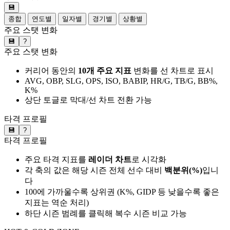
💾
종합
연도별
일자별
경기별
상황별
주요 스탯 변화
💾
?
주요 스탯 변화
커리어 동안의
10개 주요 지표
변화를 선 차트로 표시
AVG, OBP, SLG, OPS, ISO, BABIP, HR/G, TB/G, BB%,
K%
상단 토글로 막대/선 차트 전환 가능
타격 프로필
💾
?
타격 프로필
주요 타격 지표를
레이더 차트
로 시각화
각 축의 값은 해당 시즌 전체 선수 대비
백분위(%)
입니
다
100에 가까울수록 상위권 (K%, GIDP 등 낮을수록 좋은
지표는 역순 처리)
하단 시즌 범례를 클릭해 복수 시즌 비교 가능