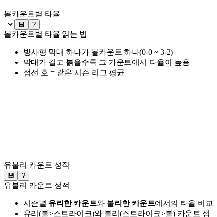
볼카운트별 타율
💾
?
볼카운트별 타율 읽는 법
방사형 막대 하나가 볼카운트 하나(0-0 ~ 3-2)
막대가 길고 붉을수록 그 카운트에서 타율이 높음
점선 호 = 같은 시즌 리그 평균
유불리 카운트 성적
💾
?
유불리 카운트 성적
시즌별
유리한 카운트
와
불리한 카운트
에서의 타율 비교
유리(볼>스트라이크)와 불리(스트라이크>볼) 카운트 성