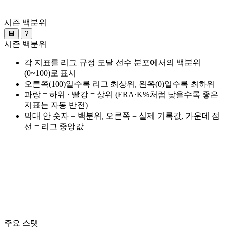
시즌 백분위
💾
?
시즌 백분위
각 지표를 리그 규정 도달 선수 분포에서의 백분위
(0~100)로 표시
오른쪽(100)일수록 리그 최상위, 왼쪽(0)일수록 최하위
파랑 = 하위 · 빨강 = 상위 (ERA·K%처럼 낮을수록 좋은
지표는 자동 반전)
막대 안 숫자 = 백분위, 오른쪽 = 실제 기록값, 가운데 점
선 = 리그 중앙값
주요 스탯