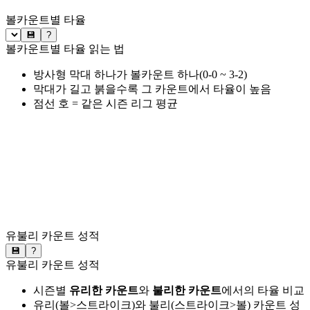
볼카운트별 타율
💾
?
볼카운트별 타율 읽는 법
방사형 막대 하나가 볼카운트 하나(0-0 ~ 3-2)
막대가 길고 붉을수록 그 카운트에서 타율이 높음
점선 호 = 같은 시즌 리그 평균
유불리 카운트 성적
💾
?
유불리 카운트 성적
시즌별
유리한 카운트
와
불리한 카운트
에서의 타율 비교
유리(볼>스트라이크)와 불리(스트라이크>볼) 카운트 성