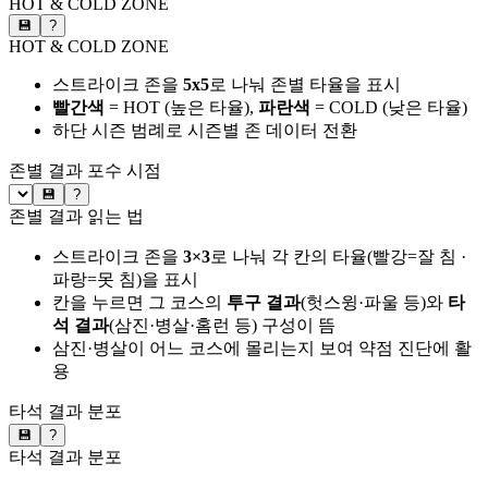
HOT & COLD ZONE
💾
?
HOT & COLD ZONE
스트라이크 존을
5x5
로 나눠 존별 타율을 표시
빨간색
= HOT (높은 타율),
파란색
= COLD (낮은 타율)
하단 시즌 범례로 시즌별 존 데이터 전환
존별 결과
포수 시점
💾
?
존별 결과 읽는 법
스트라이크 존을
3×3
로 나눠 각 칸의 타율(빨강=잘 침 ·
파랑=못 침)을 표시
칸을 누르면 그 코스의
투구 결과
(헛스윙·파울 등)와
타
석 결과
(삼진·병살·홈런 등) 구성이 뜸
삼진·병살이 어느 코스에 몰리는지 보여 약점 진단에 활
용
타석 결과 분포
💾
?
타석 결과 분포