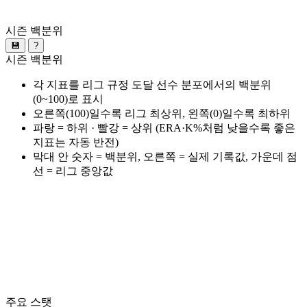
시즌 백분위
💾
?
시즌 백분위
각 지표를 리그 규정 도달 선수 분포에서의 백분위
(0~100)로 표시
오른쪽(100)일수록 리그 최상위, 왼쪽(0)일수록 최하위
파랑 = 하위 · 빨강 = 상위 (ERA·K%처럼 낮을수록 좋은
지표는 자동 반전)
막대 안 숫자 = 백분위, 오른쪽 = 실제 기록값, 가운데 점
선 = 리그 중앙값
주요 스탯