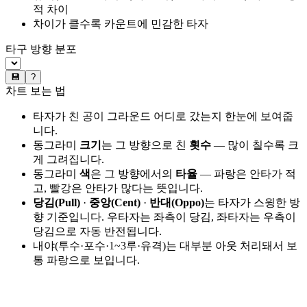
적 차이
차이가 클수록 카운트에 민감한 타자
타구 방향 분포
💾
?
차트 보는 법
타자가 친 공이 그라운드 어디로 갔는지 한눈에 보여줍
니다.
동그라미
크기
는 그 방향으로 친
횟수
— 많이 칠수록 크
게 그려집니다.
동그라미
색
은 그 방향에서의
타율
— 파랑은 안타가 적
고, 빨강은 안타가 많다는 뜻입니다.
당김(Pull)
·
중앙(Cent)
·
반대(Oppo)
는 타자가 스윙한 방
향 기준입니다. 우타자는 좌측이 당김, 좌타자는 우측이
당김으로 자동 반전됩니다.
내야(투수·포수·1~3루·유격)는 대부분 아웃 처리돼서 보
통 파랑으로 보입니다.