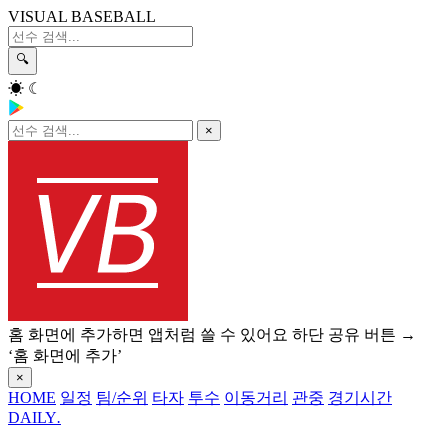
VISUAL BASEBALL
🔍
☀
☾
×
홈 화면에 추가하면 앱처럼 쓸 수 있어요
하단 공유 버튼 →
‘홈 화면에 추가’
×
HOME
일정
팀/순위
타자
투수
이동거리
관중
경기시간
DAILY
.