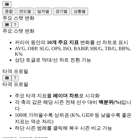
💾
종합
연도별
일자별
경기별
상황별
주요 스탯 변화
💾
?
주요 스탯 변화
커리어 동안의
10개 주요 지표
변화를 선 차트로 표시
AVG, OBP, SLG, OPS, ISO, BABIP, HR/G, TB/G, BB%,
K%
상단 토글로 막대/선 차트 전환 가능
타격 프로필
💾
?
타격 프로필
주요 타격 지표를
레이더 차트
로 시각화
각 축의 값은 해당 시즌 전체 선수 대비
백분위(%)
입니
다
100에 가까울수록 상위권 (K%, GIDP 등 낮을수록 좋은
지표는 역순 처리)
하단 시즌 범례를 클릭해 복수 시즌 비교 가능