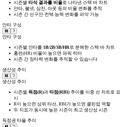
시즌별
타석 결과를 비율
로 나타낸 스택 바 차트
안타, 볼넷, 삼진, 아웃 등의 비율 변화를 추적
시즌 간 선구안·컨택 능력 변화를 파악 가능
안타 구성
💾
?
안타 구성
시즌별 안타를
1B/2B/3B/HR
로 분해한 스택 바 차트
홈런(HR) 비율이 높으면 파워 히터
시즌 간 장타력 변화를 추적할 수 있습니다
생산성 추이
💾
?
생산성 추이
시즌별
득점(R)
과
타점(RBI)
추이를 이중 선 차트로 표
시
R이 높으면 상위 타선, RBI가 높으면 클린업 역할
두 지표가 동시에 높은 시즌이 최고 생산성 시즌
득점권 타율 추이
💾
?