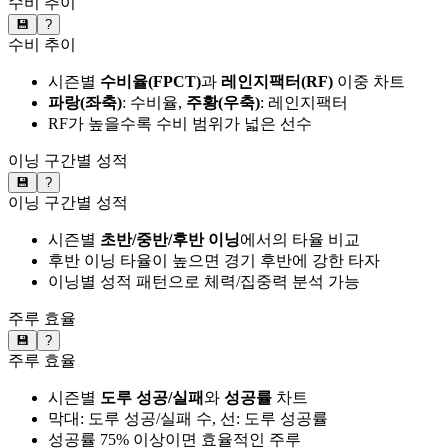
수비 추이
💾
?
수비 추이
시즌별
수비율(FPCT)
과
레인지팩터(RF)
이중 차트
파랑(좌축)
: 수비율,
주황(우축)
: 레인지팩터
RF가 높을수록 수비 범위가 넓은 선수
이닝 구간별 성적
💾
?
이닝 구간별 성적
시즌별
초반/중반/후반 이닝
에서의 타율 비교
후반 이닝 타율이 높으면 경기 후반에 강한 타자
이닝별 성적 패턴으로 체력/집중력 분석 가능
주루 효율
💾
?
주루 효율
시즌별
도루 성공/실패
와
성공률
차트
막대: 도루 성공/실패 수, 선: 도루 성공률
성공률 75% 이상이면 효율적인 주루