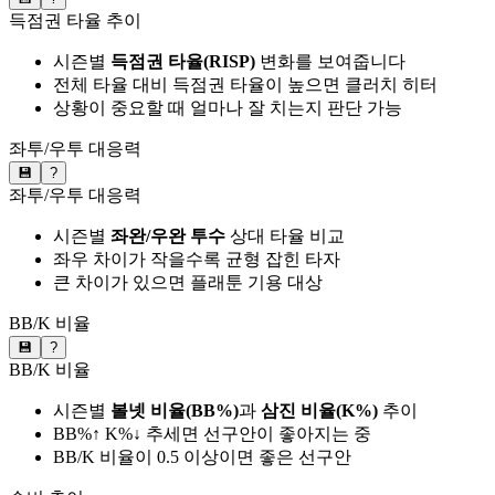
득점권 타율 추이
시즌별
득점권 타율(RISP)
변화를 보여줍니다
전체 타율 대비 득점권 타율이 높으면 클러치 히터
상황이 중요할 때 얼마나 잘 치는지 판단 가능
좌투/우투 대응력
💾
?
좌투/우투 대응력
시즌별
좌완/우완 투수
상대 타율 비교
좌우 차이가 작을수록 균형 잡힌 타자
큰 차이가 있으면 플래툰 기용 대상
BB/K 비율
💾
?
BB/K 비율
시즌별
볼넷 비율(BB%)
과
삼진 비율(K%)
추이
BB%↑ K%↓ 추세면 선구안이 좋아지는 중
BB/K 비율이 0.5 이상이면 좋은 선구안