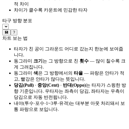
적 차이
차이가 클수록 카운트에 민감한 타자
타구 방향 분포
💾
?
차트 보는 법
타자가 친 공이 그라운드 어디로 갔는지 한눈에 보여줍
니다.
동그라미
크기
는 그 방향으로 친
횟수
— 많이 칠수록 크
게 그려집니다.
동그라미
색
은 그 방향에서의
타율
— 파랑은 안타가 적
고, 빨강은 안타가 많다는 뜻입니다.
당김(Pull)
·
중앙(Cent)
·
반대(Oppo)
는 타자가 스윙한 방
향 기준입니다. 우타자는 좌측이 당김, 좌타자는 우측이
당김으로 자동 반전됩니다.
내야(투수·포수·1~3루·유격)는 대부분 아웃 처리돼서 보
통 파랑으로 보입니다.