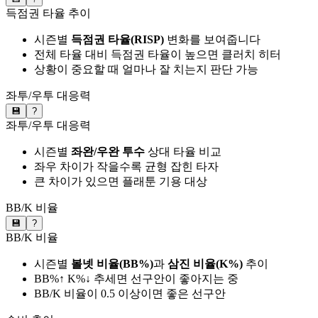
득점권 타율 추이
시즌별
득점권 타율(RISP)
변화를 보여줍니다
전체 타율 대비 득점권 타율이 높으면 클러치 히터
상황이 중요할 때 얼마나 잘 치는지 판단 가능
좌투/우투 대응력
💾
?
좌투/우투 대응력
시즌별
좌완/우완 투수
상대 타율 비교
좌우 차이가 작을수록 균형 잡힌 타자
큰 차이가 있으면 플래툰 기용 대상
BB/K 비율
💾
?
BB/K 비율
시즌별
볼넷 비율(BB%)
과
삼진 비율(K%)
추이
BB%↑ K%↓ 추세면 선구안이 좋아지는 중
BB/K 비율이 0.5 이상이면 좋은 선구안