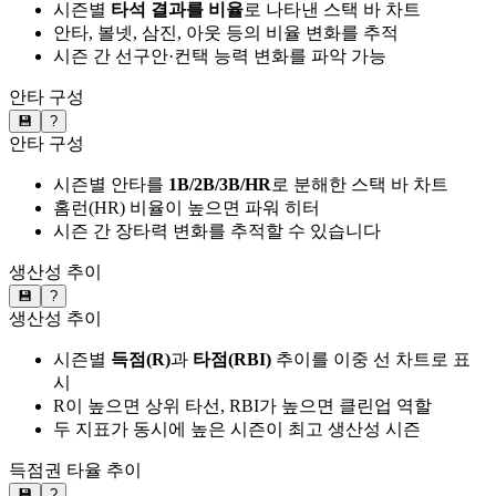
시즌별
타석 결과를 비율
로 나타낸 스택 바 차트
안타, 볼넷, 삼진, 아웃 등의 비율 변화를 추적
시즌 간 선구안·컨택 능력 변화를 파악 가능
안타 구성
💾
?
안타 구성
시즌별 안타를
1B/2B/3B/HR
로 분해한 스택 바 차트
홈런(HR) 비율이 높으면 파워 히터
시즌 간 장타력 변화를 추적할 수 있습니다
생산성 추이
💾
?
생산성 추이
시즌별
득점(R)
과
타점(RBI)
추이를 이중 선 차트로 표
시
R이 높으면 상위 타선, RBI가 높으면 클린업 역할
두 지표가 동시에 높은 시즌이 최고 생산성 시즌
득점권 타율 추이
💾
?