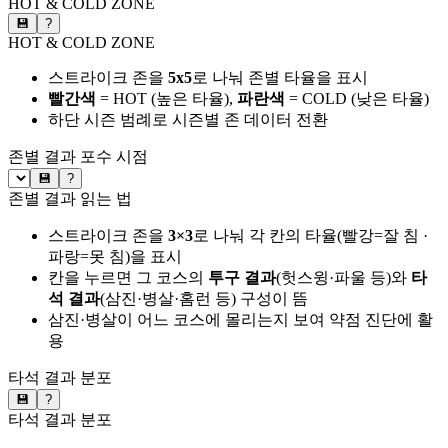
HOT & COLD ZONE
💾
?
HOT & COLD ZONE
스트라이크 존을
5x5
로 나눠 존별 타율을 표시
빨간색
= HOT (높은 타율),
파란색
= COLD (낮은 타율)
하단 시즌 범례로 시즌별 존 데이터 전환
존별 결과
포수 시점
💾
?
존별 결과 읽는 법
스트라이크 존을
3×3
로 나눠 각 칸의 타율(빨강=잘 침 ·
파랑=못 침)을 표시
칸을 누르면 그 코스의
투구 결과
(헛스윙·파울 등)와
타
석 결과
(삼진·병살·홈런 등) 구성이 뜸
삼진·병살이 어느 코스에 몰리는지 보여 약점 진단에 활
용
타석 결과 분포
💾
?
타석 결과 분포