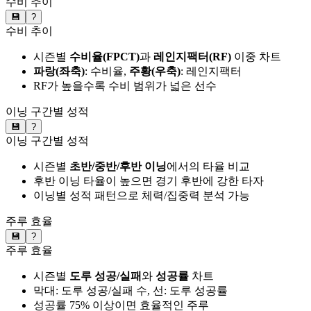
수비 추이
💾
?
수비 추이
시즌별
수비율(FPCT)
과
레인지팩터(RF)
이중 차트
파랑(좌축)
: 수비율,
주황(우축)
: 레인지팩터
RF가 높을수록 수비 범위가 넓은 선수
이닝 구간별 성적
💾
?
이닝 구간별 성적
시즌별
초반/중반/후반 이닝
에서의 타율 비교
후반 이닝 타율이 높으면 경기 후반에 강한 타자
이닝별 성적 패턴으로 체력/집중력 분석 가능
주루 효율
💾
?
주루 효율
시즌별
도루 성공/실패
와
성공률
차트
막대: 도루 성공/실패 수, 선: 도루 성공률
성공률 75% 이상이면 효율적인 주루