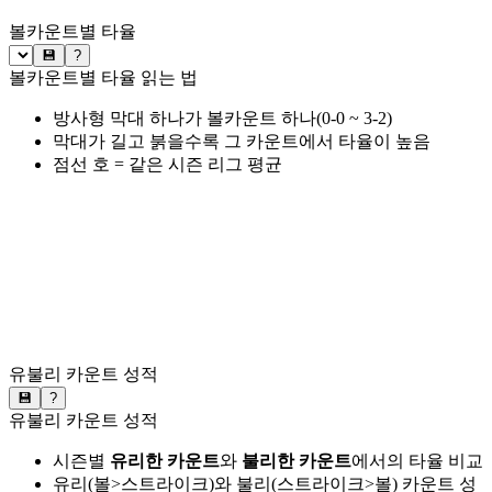
볼카운트별 타율
💾
?
볼카운트별 타율 읽는 법
방사형 막대 하나가 볼카운트 하나(0-0 ~ 3-2)
막대가 길고 붉을수록 그 카운트에서 타율이 높음
점선 호 = 같은 시즌 리그 평균
유불리 카운트 성적
💾
?
유불리 카운트 성적
시즌별
유리한 카운트
와
불리한 카운트
에서의 타율 비교
유리(볼>스트라이크)와 불리(스트라이크>볼) 카운트 성