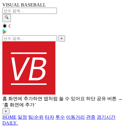
VISUAL BASEBALL
🔍
☀
☾
×
홈 화면에 추가하면 앱처럼 쓸 수 있어요
하단 공유 버튼 →
‘홈 화면에 추가’
×
HOME
일정
팀/순위
타자
투수
이동거리
관중
경기시간
DAILY
.