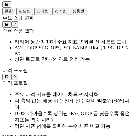
💾
종합
연도별
일자별
경기별
상황별
주요 스탯 변화
💾
?
주요 스탯 변화
커리어 동안의
10개 주요 지표
변화를 선 차트로 표시
AVG, OBP, SLG, OPS, ISO, BABIP, HR/G, TB/G, BB%,
K%
상단 토글로 막대/선 차트 전환 가능
타격 프로필
💾
?
타격 프로필
주요 타격 지표를
레이더 차트
로 시각화
각 축의 값은 해당 시즌 전체 선수 대비
백분위(%)
입니
다
100에 가까울수록 상위권 (K%, GIDP 등 낮을수록 좋은
지표는 역순 처리)
하단 시즌 범례를 클릭해 복수 시즌 비교 가능