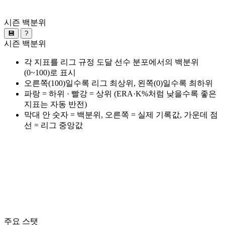
시즌 백분위
💾
?
시즌 백분위
각 지표를 리그 규정 도달 선수 분포에서의 백분위
(0~100)로 표시
오른쪽(100)일수록 리그 최상위, 왼쪽(0)일수록 최하위
파랑 = 하위 · 빨강 = 상위 (ERA·K%처럼 낮을수록 좋은
지표는 자동 반전)
막대 안 숫자 = 백분위, 오른쪽 = 실제 기록값, 가운데 점
선 = 리그 중앙값
주요 스탯