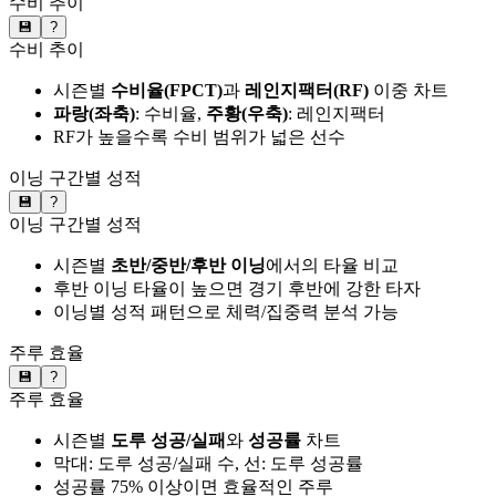
수비 추이
💾
?
수비 추이
시즌별
수비율(FPCT)
과
레인지팩터(RF)
이중 차트
파랑(좌축)
: 수비율,
주황(우축)
: 레인지팩터
RF가 높을수록 수비 범위가 넓은 선수
이닝 구간별 성적
💾
?
이닝 구간별 성적
시즌별
초반/중반/후반 이닝
에서의 타율 비교
후반 이닝 타율이 높으면 경기 후반에 강한 타자
이닝별 성적 패턴으로 체력/집중력 분석 가능
주루 효율
💾
?
주루 효율
시즌별
도루 성공/실패
와
성공률
차트
막대: 도루 성공/실패 수, 선: 도루 성공률
성공률 75% 이상이면 효율적인 주루