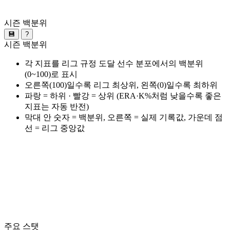
시즌 백분위
💾
?
시즌 백분위
각 지표를 리그 규정 도달 선수 분포에서의 백분위
(0~100)로 표시
오른쪽(100)일수록 리그 최상위, 왼쪽(0)일수록 최하위
파랑 = 하위 · 빨강 = 상위 (ERA·K%처럼 낮을수록 좋은
지표는 자동 반전)
막대 안 숫자 = 백분위, 오른쪽 = 실제 기록값, 가운데 점
선 = 리그 중앙값
주요 스탯