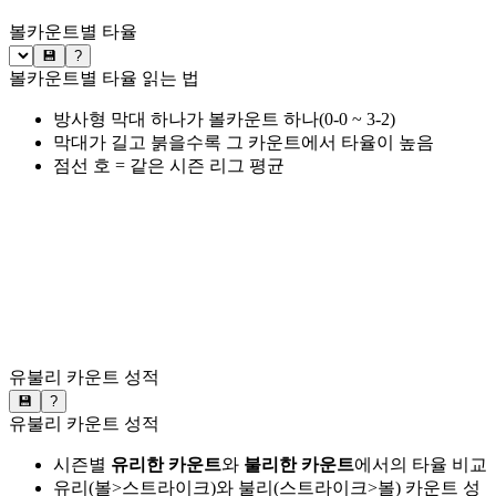
볼카운트별 타율
💾
?
볼카운트별 타율 읽는 법
방사형 막대 하나가 볼카운트 하나(0-0 ~ 3-2)
막대가 길고 붉을수록 그 카운트에서 타율이 높음
점선 호 = 같은 시즌 리그 평균
유불리 카운트 성적
💾
?
유불리 카운트 성적
시즌별
유리한 카운트
와
불리한 카운트
에서의 타율 비교
유리(볼>스트라이크)와 불리(스트라이크>볼) 카운트 성