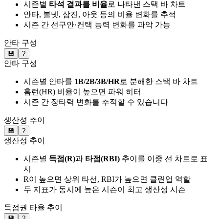
시즌별
타석 결과를 비율
로 나타낸 스택 바 차트
안타, 볼넷, 삼진, 아웃 등의 비율 변화를 추적
시즌 간 선구안·컨택 능력 변화를 파악 가능
안타 구성
💾
?
안타 구성
시즌별 안타를
1B/2B/3B/HR
로 분해한 스택 바 차트
홈런(HR) 비율이 높으면 파워 히터
시즌 간 장타력 변화를 추적할 수 있습니다
생산성 추이
💾
?
생산성 추이
시즌별
득점(R)
과
타점(RBI)
추이를 이중 선 차트로 표
시
R이 높으면 상위 타선, RBI가 높으면 클린업 역할
두 지표가 동시에 높은 시즌이 최고 생산성 시즌
득점권 타율 추이
💾
?