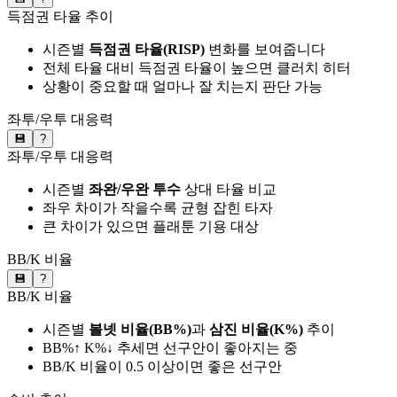
득점권 타율 추이
시즌별
득점권 타율(RISP)
변화를 보여줍니다
전체 타율 대비 득점권 타율이 높으면 클러치 히터
상황이 중요할 때 얼마나 잘 치는지 판단 가능
좌투/우투 대응력
💾
?
좌투/우투 대응력
시즌별
좌완/우완 투수
상대 타율 비교
좌우 차이가 작을수록 균형 잡힌 타자
큰 차이가 있으면 플래툰 기용 대상
BB/K 비율
💾
?
BB/K 비율
시즌별
볼넷 비율(BB%)
과
삼진 비율(K%)
추이
BB%↑ K%↓ 추세면 선구안이 좋아지는 중
BB/K 비율이 0.5 이상이면 좋은 선구안