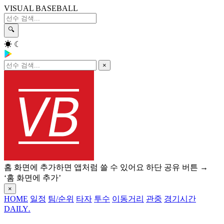
VISUAL BASEBALL
🔍
☀
☾
×
홈 화면에 추가하면 앱처럼 쓸 수 있어요
하단 공유 버튼 →
‘홈 화면에 추가’
×
HOME
일정
팀/순위
타자
투수
이동거리
관중
경기시간
DAILY
.