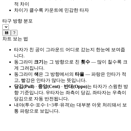
적 차이
차이가 클수록 카운트에 민감한 타자
타구 방향 분포
💾
?
차트 보는 법
타자가 친 공이 그라운드 어디로 갔는지 한눈에 보여줍
니다.
동그라미
크기
는 그 방향으로 친
횟수
— 많이 칠수록 크
게 그려집니다.
동그라미
색
은 그 방향에서의
타율
— 파랑은 안타가 적
고, 빨강은 안타가 많다는 뜻입니다.
당김(Pull)
·
중앙(Cent)
·
반대(Oppo)
는 타자가 스윙한 방
향 기준입니다. 우타자는 좌측이 당김, 좌타자는 우측이
당김으로 자동 반전됩니다.
내야(투수·포수·1~3루·유격)는 대부분 아웃 처리돼서 보
통 파랑으로 보입니다.