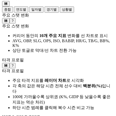
💾
종합
연도별
일자별
경기별
상황별
주요 스탯 변화
💾
?
주요 스탯 변화
커리어 동안의
10개 주요 지표
변화를 선 차트로 표시
AVG, OBP, SLG, OPS, ISO, BABIP, HR/G, TB/G, BB%,
K%
상단 토글로 막대/선 차트 전환 가능
타격 프로필
💾
?
타격 프로필
주요 타격 지표를
레이더 차트
로 시각화
각 축의 값은 해당 시즌 전체 선수 대비
백분위(%)
입니
다
100에 가까울수록 상위권 (K%, GIDP 등 낮을수록 좋은
지표는 역순 처리)
하단 시즌 범례를 클릭해 복수 시즌 비교 가능