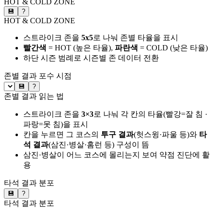
HOT & COLD ZONE
💾
?
HOT & COLD ZONE
스트라이크 존을
5x5
로 나눠 존별 타율을 표시
빨간색
= HOT (높은 타율),
파란색
= COLD (낮은 타율)
하단 시즌 범례로 시즌별 존 데이터 전환
존별 결과
포수 시점
💾
?
존별 결과 읽는 법
스트라이크 존을
3×3
로 나눠 각 칸의 타율(빨강=잘 침 ·
파랑=못 침)을 표시
칸을 누르면 그 코스의
투구 결과
(헛스윙·파울 등)와
타
석 결과
(삼진·병살·홈런 등) 구성이 뜸
삼진·병살이 어느 코스에 몰리는지 보여 약점 진단에 활
용
타석 결과 분포
💾
?
타석 결과 분포