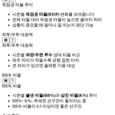
득점권 타율 추이
시즌별
득점권 타율(RISP)
변화를 보여줍니다
전체 타율 대비 득점권 타율이 높으면 클러치 히터
상황이 중요할 때 얼마나 잘 치는지 판단 가능
좌투/우투 대응력
💾
?
좌투/우투 대응력
시즌별
좌완/우완 투수
상대 타율 비교
좌우 차이가 작을수록 균형 잡힌 타자
큰 차이가 있으면 플래툰 기용 대상
BB/K 비율
💾
?
BB/K 비율
시즌별
볼넷 비율(BB%)
과
삼진 비율(K%)
추이
BB%↑ K%↓ 추세면 선구안이 좋아지는 중
BB/K 비율이 0.5 이상이면 좋은 선구안