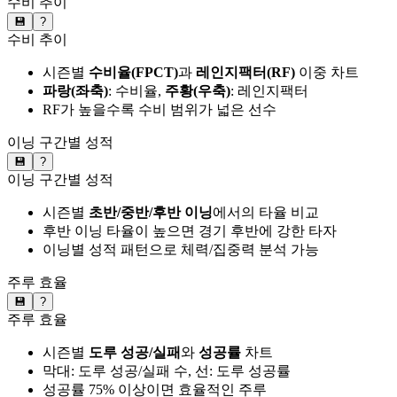
수비 추이
💾
?
수비 추이
시즌별
수비율(FPCT)
과
레인지팩터(RF)
이중 차트
파랑(좌축)
: 수비율,
주황(우축)
: 레인지팩터
RF가 높을수록 수비 범위가 넓은 선수
이닝 구간별 성적
💾
?
이닝 구간별 성적
시즌별
초반/중반/후반 이닝
에서의 타율 비교
후반 이닝 타율이 높으면 경기 후반에 강한 타자
이닝별 성적 패턴으로 체력/집중력 분석 가능
주루 효율
💾
?
주루 효율
시즌별
도루 성공/실패
와
성공률
차트
막대: 도루 성공/실패 수, 선: 도루 성공률
성공률 75% 이상이면 효율적인 주루