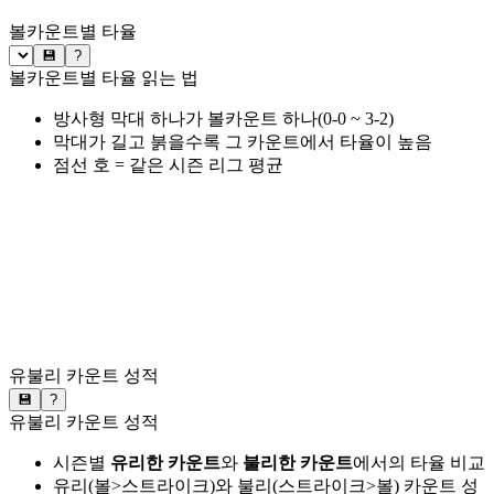
볼카운트별 타율
💾
?
볼카운트별 타율 읽는 법
방사형 막대 하나가 볼카운트 하나(0-0 ~ 3-2)
막대가 길고 붉을수록 그 카운트에서 타율이 높음
점선 호 = 같은 시즌 리그 평균
유불리 카운트 성적
💾
?
유불리 카운트 성적
시즌별
유리한 카운트
와
불리한 카운트
에서의 타율 비교
유리(볼>스트라이크)와 불리(스트라이크>볼) 카운트 성