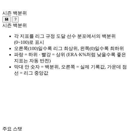
시즌 백분위
💾
?
시즌 백분위
각 지표를 리그 규정 도달 선수 분포에서의 백분위
(0~100)로 표시
오른쪽(100)일수록 리그 최상위, 왼쪽(0)일수록 최하위
파랑 = 하위 · 빨강 = 상위 (ERA·K%처럼 낮을수록 좋은
지표는 자동 반전)
막대 안 숫자 = 백분위, 오른쪽 = 실제 기록값, 가운데 점
선 = 리그 중앙값
주요 스탯