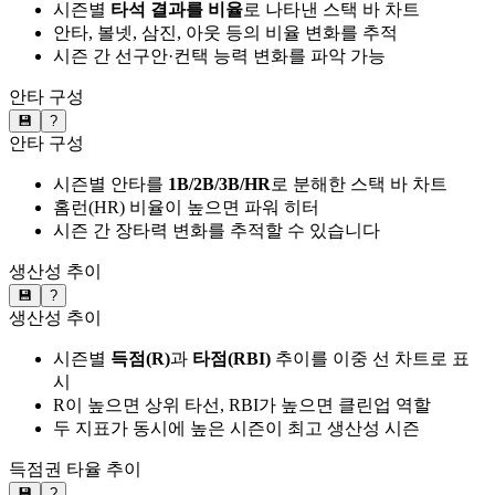
시즌별
타석 결과를 비율
로 나타낸 스택 바 차트
안타, 볼넷, 삼진, 아웃 등의 비율 변화를 추적
시즌 간 선구안·컨택 능력 변화를 파악 가능
안타 구성
💾
?
안타 구성
시즌별 안타를
1B/2B/3B/HR
로 분해한 스택 바 차트
홈런(HR) 비율이 높으면 파워 히터
시즌 간 장타력 변화를 추적할 수 있습니다
생산성 추이
💾
?
생산성 추이
시즌별
득점(R)
과
타점(RBI)
추이를 이중 선 차트로 표
시
R이 높으면 상위 타선, RBI가 높으면 클린업 역할
두 지표가 동시에 높은 시즌이 최고 생산성 시즌
득점권 타율 추이
💾
?