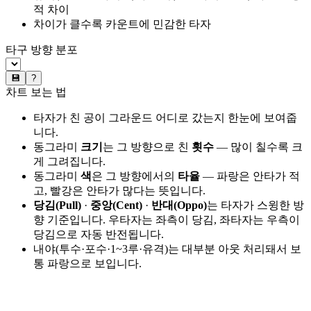
적 차이
차이가 클수록 카운트에 민감한 타자
타구 방향 분포
💾
?
차트 보는 법
타자가 친 공이 그라운드 어디로 갔는지 한눈에 보여줍
니다.
동그라미
크기
는 그 방향으로 친
횟수
— 많이 칠수록 크
게 그려집니다.
동그라미
색
은 그 방향에서의
타율
— 파랑은 안타가 적
고, 빨강은 안타가 많다는 뜻입니다.
당김(Pull)
·
중앙(Cent)
·
반대(Oppo)
는 타자가 스윙한 방
향 기준입니다. 우타자는 좌측이 당김, 좌타자는 우측이
당김으로 자동 반전됩니다.
내야(투수·포수·1~3루·유격)는 대부분 아웃 처리돼서 보
통 파랑으로 보입니다.