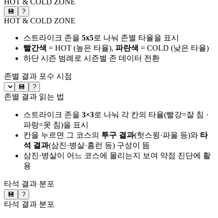
HOT & COLD ZONE
💾
?
HOT & COLD ZONE
스트라이크 존을
5x5
로 나눠 존별 타율을 표시
빨간색
= HOT (높은 타율),
파란색
= COLD (낮은 타율)
하단 시즌 범례로 시즌별 존 데이터 전환
존별 결과
포수 시점
💾
?
존별 결과 읽는 법
스트라이크 존을
3×3
로 나눠 각 칸의 타율(빨강=잘 침 ·
파랑=못 침)을 표시
칸을 누르면 그 코스의
투구 결과
(헛스윙·파울 등)와
타
석 결과
(삼진·병살·홈런 등) 구성이 뜸
삼진·병살이 어느 코스에 몰리는지 보여 약점 진단에 활
용
타석 결과 분포
💾
?
타석 결과 분포