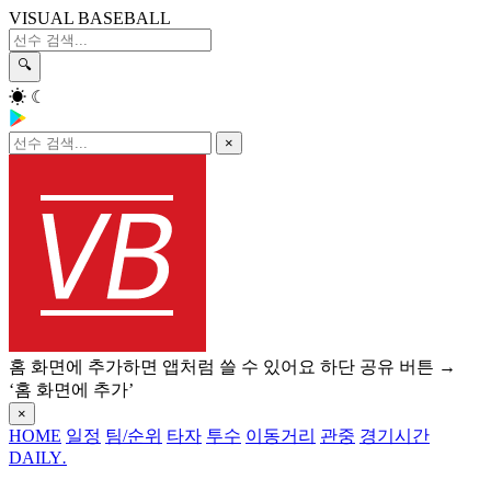
VISUAL BASEBALL
🔍
☀
☾
×
홈 화면에 추가하면 앱처럼 쓸 수 있어요
하단 공유 버튼 →
‘홈 화면에 추가’
×
HOME
일정
팀/순위
타자
투수
이동거리
관중
경기시간
DAILY
.