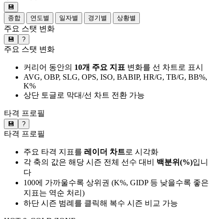
💾
종합
연도별
일자별
경기별
상황별
주요 스탯 변화
💾
?
주요 스탯 변화
커리어 동안의
10개 주요 지표
변화를 선 차트로 표시
AVG, OBP, SLG, OPS, ISO, BABIP, HR/G, TB/G, BB%,
K%
상단 토글로 막대/선 차트 전환 가능
타격 프로필
💾
?
타격 프로필
주요 타격 지표를
레이더 차트
로 시각화
각 축의 값은 해당 시즌 전체 선수 대비
백분위(%)
입니
다
100에 가까울수록 상위권 (K%, GIDP 등 낮을수록 좋은
지표는 역순 처리)
하단 시즌 범례를 클릭해 복수 시즌 비교 가능