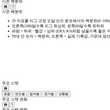
시즌 백분위
💾
?
시즌 백분위
각 지표를 리그 규정 도달 선수 분포에서의 백분위(0~100
오른쪽(100)일수록 리그 최상위, 왼쪽(0)일수록 최하위
파랑 = 하위 · 빨강 = 상위 (ERA·K%처럼 낮을수록 좋은
막대 안 숫자 = 백분위, 오른쪽 = 실제 기록값, 가운데 점
주요 스탯
💾
종합
연도별
일자별
경기별
상황별
주요 스탯 변화
💾
?
주요 스탯 변화