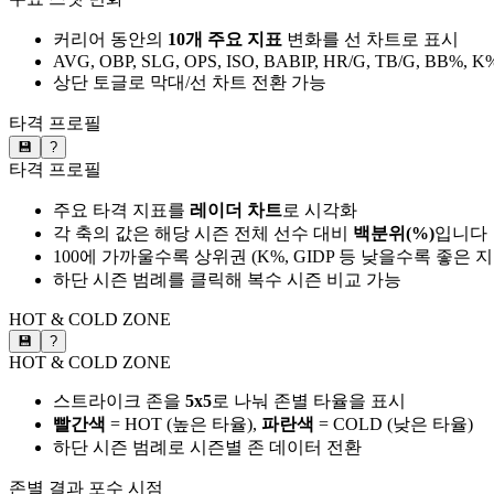
커리어 동안의
10개 주요 지표
변화를 선 차트로 표시
AVG, OBP, SLG, OPS, ISO, BABIP, HR/G, TB/G, BB%, K
상단 토글로 막대/선 차트 전환 가능
타격 프로필
💾
?
타격 프로필
주요 타격 지표를
레이더 차트
로 시각화
각 축의 값은 해당 시즌 전체 선수 대비
백분위(%)
입니다
100에 가까울수록 상위권 (K%, GIDP 등 낮을수록 좋은 
하단 시즌 범례를 클릭해 복수 시즌 비교 가능
HOT & COLD ZONE
💾
?
HOT & COLD ZONE
스트라이크 존을
5x5
로 나눠 존별 타율을 표시
빨간색
= HOT (높은 타율),
파란색
= COLD (낮은 타율)
하단 시즌 범례로 시즌별 존 데이터 전환
존별 결과
포수 시점