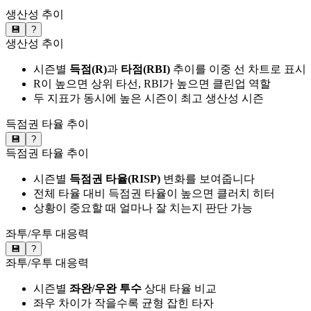
생산성 추이
💾
?
생산성 추이
시즌별
득점(R)
과
타점(RBI)
추이를 이중 선 차트로 표시
R이 높으면 상위 타선, RBI가 높으면 클린업 역할
두 지표가 동시에 높은 시즌이 최고 생산성 시즌
득점권 타율 추이
💾
?
득점권 타율 추이
시즌별
득점권 타율(RISP)
변화를 보여줍니다
전체 타율 대비 득점권 타율이 높으면 클러치 히터
상황이 중요할 때 얼마나 잘 치는지 판단 가능
좌투/우투 대응력
💾
?
좌투/우투 대응력
시즌별
좌완/우완 투수
상대 타율 비교
좌우 차이가 작을수록 균형 잡힌 타자