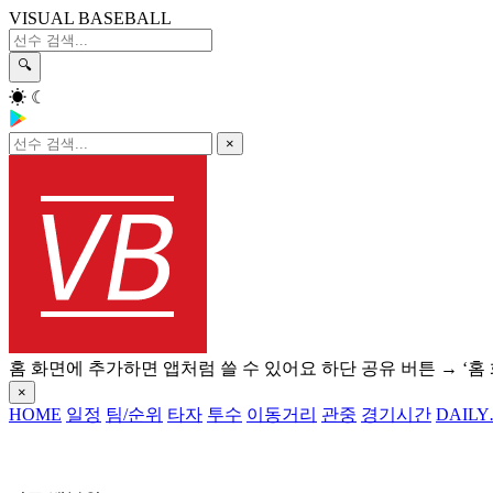
VISUAL BASEBALL
🔍
☀
☾
×
홈 화면에 추가하면 앱처럼 쓸 수 있어요
하단 공유 버튼 → ‘홈
×
HOME
일정
팀/순위
타자
투수
이동거리
관중
경기시간
DAILY