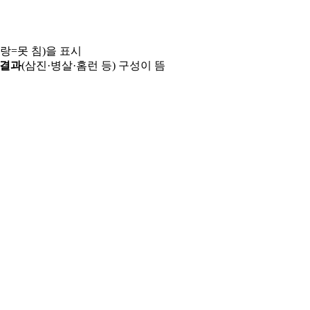
파랑=못 침)을 표시
 결과
(삼진·병살·홈런 등) 구성이 뜸
용