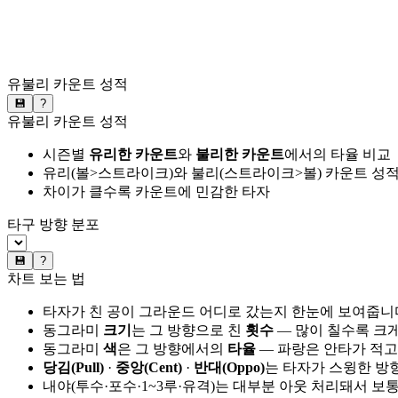
유불리 카운트 성적
💾
?
유불리 카운트 성적
시즌별
유리한 카운트
와
불리한 카운트
에서의 타율 비교
유리(볼>스트라이크)와 불리(스트라이크>볼) 카운트 성적
차이가 클수록 카운트에 민감한 타자
타구 방향 분포
💾
?
차트 보는 법
타자가 친 공이 그라운드 어디로 갔는지 한눈에 보여줍니
동그라미
크기
는 그 방향으로 친
횟수
— 많이 칠수록 크
동그라미
색
은 그 방향에서의
타율
— 파랑은 안타가 적고
당김(Pull)
·
중앙(Cent)
·
반대(Oppo)
는 타자가 스윙한 방
내야(투수·포수·1~3루·유격)는 대부분 아웃 처리돼서 보