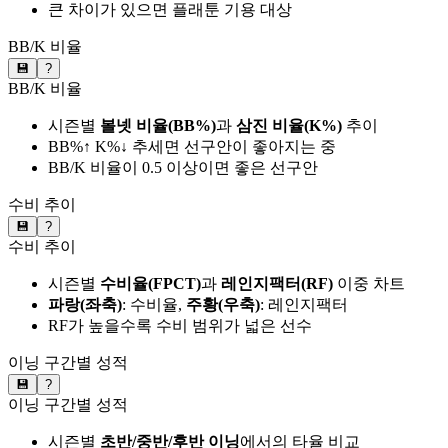
큰 차이가 있으면 플래툰 기용 대상
BB/K 비율
💾
?
BB/K 비율
시즌별
볼넷 비율(BB%)
과
삼진 비율(K%)
추이
BB%↑ K%↓ 추세면 선구안이 좋아지는 중
BB/K 비율이 0.5 이상이면 좋은 선구안
수비 추이
💾
?
수비 추이
시즌별
수비율(FPCT)
과
레인지팩터(RF)
이중 차트
파랑(좌축)
: 수비율,
주황(우축)
: 레인지팩터
RF가 높을수록 수비 범위가 넓은 선수
이닝 구간별 성적
💾
?
이닝 구간별 성적
시즌별
초반/중반/후반 이닝
에서의 타율 비교