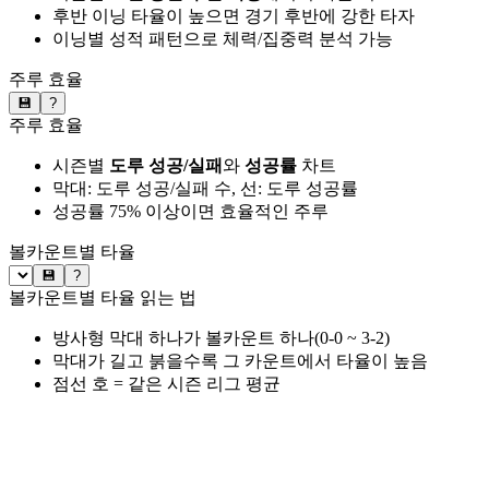
후반 이닝 타율이 높으면 경기 후반에 강한 타자
이닝별 성적 패턴으로 체력/집중력 분석 가능
주루 효율
💾
?
주루 효율
시즌별
도루 성공/실패
와
성공률
차트
막대: 도루 성공/실패 수, 선: 도루 성공률
성공률 75% 이상이면 효율적인 주루
볼카운트별 타율
💾
?
볼카운트별 타율 읽는 법
방사형 막대 하나가 볼카운트 하나(0-0 ~ 3-2)
막대가 길고 붉을수록 그 카운트에서 타율이 높음
점선 호 = 같은 시즌 리그 평균