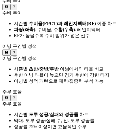
수비 추이
💾
?
수비 추이
시즌별
수비율(FPCT)
과
레인지팩터(RF)
이중 차트
파랑(좌축)
: 수비율,
주황(우축)
: 레인지팩터
RF가 높을수록 수비 범위가 넓은 선수
이닝 구간별 성적
💾
?
이닝 구간별 성적
시즌별
초반/중반/후반 이닝
에서의 타율 비교
후반 이닝 타율이 높으면 경기 후반에 강한 타자
이닝별 성적 패턴으로 체력/집중력 분석 가능
주루 효율
💾
?
주루 효율
시즌별
도루 성공/실패
와
성공률
차트
막대: 도루 성공/실패 수, 선: 도루 성공률
성공률 75% 이상이면 효율적인 주루