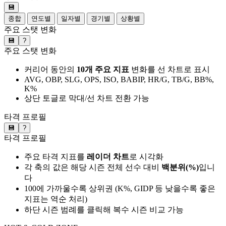
💾
종합
연도별
일자별
경기별
상황별
주요 스탯 변화
💾
?
주요 스탯 변화
커리어 동안의
10개 주요 지표
변화를 선 차트로 표시
AVG, OBP, SLG, OPS, ISO, BABIP, HR/G, TB/G, BB%,
K%
상단 토글로 막대/선 차트 전환 가능
타격 프로필
💾
?
타격 프로필
주요 타격 지표를
레이더 차트
로 시각화
각 축의 값은 해당 시즌 전체 선수 대비
백분위(%)
입니
다
100에 가까울수록 상위권 (K%, GIDP 등 낮을수록 좋은
지표는 역순 처리)
하단 시즌 범례를 클릭해 복수 시즌 비교 가능