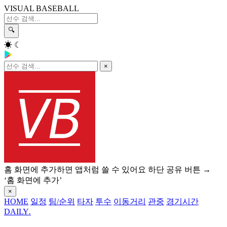
VISUAL BASEBALL
🔍
☀
☾
×
홈 화면에 추가하면 앱처럼 쓸 수 있어요
하단 공유 버튼 →
‘홈 화면에 추가’
×
HOME
일정
팀/순위
타자
투수
이동거리
관중
경기시간
DAILY
.