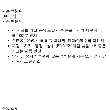
시즌 백분위
💾
?
시즌 백분위
각 지표를 리그 규정 도달 선수 분포에서의 백분위
(0~100)로 표시
오른쪽(100)일수록 리그 최상위, 왼쪽(0)일수록 최하위
파랑 = 하위 · 빨강 = 상위 (ERA·K%처럼 낮을수록 좋은
지표는 자동 반전)
막대 안 숫자 = 백분위, 오른쪽 = 실제 기록값, 가운데 점
선 = 리그 중앙값
주요 스탯