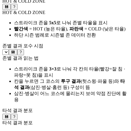
HOT & COLD ZONE
💾
?
HOT & COLD ZONE
스트라이크 존을
5x5
로 나눠 존별 타율을 표시
빨간색
= HOT (높은 타율),
파란색
= COLD (낮은 타율)
하단 시즌 범례로 시즌별 존 데이터 전환
존별 결과
포수 시점
💾
?
존별 결과 읽는 법
스트라이크 존을
3×3
로 나눠 각 칸의 타율(빨강=잘 침 ·
파랑=못 침)을 표시
칸을 누르면 그 코스의
투구 결과
(헛스윙·파울 등)와
타
석 결과
(삼진·병살·홈런 등) 구성이 뜸
삼진·병살이 어느 코스에 몰리는지 보여 약점 진단에 활
용
타석 결과 분포
💾
?
타석 결과 분포