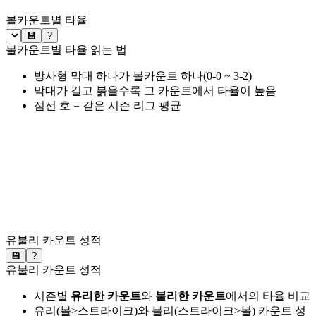
볼카운트별 타율
💾
?
볼카운트별 타율 읽는 법
방사형 막대 하나가 볼카운트 하나(0-0 ~ 3-2)
막대가 길고 붉을수록 그 카운트에서 타율이 높음
점선 호 = 같은 시즌 리그 평균
유불리 카운트 성적
💾
?
유불리 카운트 성적
시즌별
유리한 카운트
와
불리한 카운트
에서의 타율 비교
유리(볼>스트라이크)와 불리(스트라이크>볼) 카운트 성