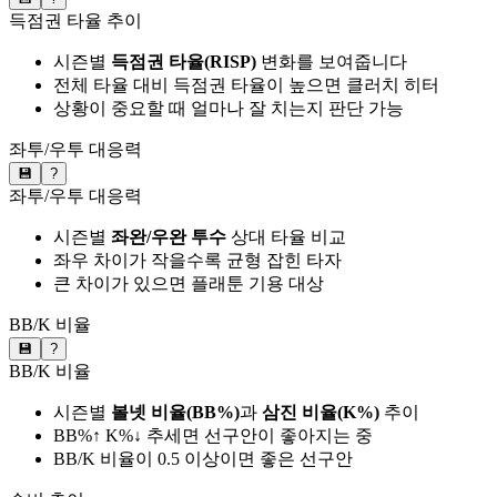
득점권 타율 추이
시즌별
득점권 타율(RISP)
변화를 보여줍니다
전체 타율 대비 득점권 타율이 높으면 클러치 히터
상황이 중요할 때 얼마나 잘 치는지 판단 가능
좌투/우투 대응력
💾
?
좌투/우투 대응력
시즌별
좌완/우완 투수
상대 타율 비교
좌우 차이가 작을수록 균형 잡힌 타자
큰 차이가 있으면 플래툰 기용 대상
BB/K 비율
💾
?
BB/K 비율
시즌별
볼넷 비율(BB%)
과
삼진 비율(K%)
추이
BB%↑ K%↓ 추세면 선구안이 좋아지는 중
BB/K 비율이 0.5 이상이면 좋은 선구안