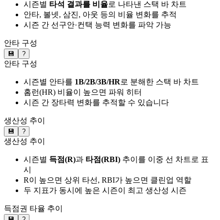
시즌별
타석 결과를 비율
로 나타낸 스택 바 차트
안타, 볼넷, 삼진, 아웃 등의 비율 변화를 추적
시즌 간 선구안·컨택 능력 변화를 파악 가능
안타 구성
💾
?
안타 구성
시즌별 안타를
1B/2B/3B/HR
로 분해한 스택 바 차트
홈런(HR) 비율이 높으면 파워 히터
시즌 간 장타력 변화를 추적할 수 있습니다
생산성 추이
💾
?
생산성 추이
시즌별
득점(R)
과
타점(RBI)
추이를 이중 선 차트로 표
시
R이 높으면 상위 타선, RBI가 높으면 클린업 역할
두 지표가 동시에 높은 시즌이 최고 생산성 시즌
득점권 타율 추이
💾
?