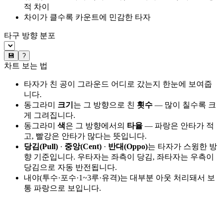
적 차이
차이가 클수록 카운트에 민감한 타자
타구 방향 분포
💾
?
차트 보는 법
타자가 친 공이 그라운드 어디로 갔는지 한눈에 보여줍
니다.
동그라미
크기
는 그 방향으로 친
횟수
— 많이 칠수록 크
게 그려집니다.
동그라미
색
은 그 방향에서의
타율
— 파랑은 안타가 적
고, 빨강은 안타가 많다는 뜻입니다.
당김(Pull)
·
중앙(Cent)
·
반대(Oppo)
는 타자가 스윙한 방
향 기준입니다. 우타자는 좌측이 당김, 좌타자는 우측이
당김으로 자동 반전됩니다.
내야(투수·포수·1~3루·유격)는 대부분 아웃 처리돼서 보
통 파랑으로 보입니다.