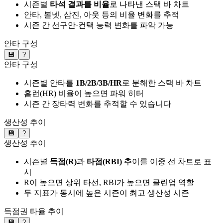
시즌별
타석 결과를 비율
로 나타낸 스택 바 차트
안타, 볼넷, 삼진, 아웃 등의 비율 변화를 추적
시즌 간 선구안·컨택 능력 변화를 파악 가능
안타 구성
💾
?
안타 구성
시즌별 안타를
1B/2B/3B/HR
로 분해한 스택 바 차트
홈런(HR) 비율이 높으면 파워 히터
시즌 간 장타력 변화를 추적할 수 있습니다
생산성 추이
💾
?
생산성 추이
시즌별
득점(R)
과
타점(RBI)
추이를 이중 선 차트로 표
시
R이 높으면 상위 타선, RBI가 높으면 클린업 역할
두 지표가 동시에 높은 시즌이 최고 생산성 시즌
득점권 타율 추이
💾
?