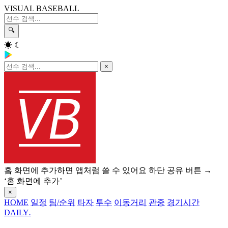
VISUAL BASEBALL
🔍
☀
☾
×
홈 화면에 추가하면 앱처럼 쓸 수 있어요
하단 공유 버튼 →
‘홈 화면에 추가’
×
HOME
일정
팀/순위
타자
투수
이동거리
관중
경기시간
DAILY
.