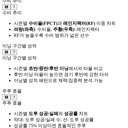
수비 추이
💾
?
수비 추이
시즌별
수비율(FPCT)
과
레인지팩터(RF)
이중 차트
파랑(좌축)
: 수비율,
주황(우축)
: 레인지팩터
RF가 높을수록 수비 범위가 넓은 선수
이닝 구간별 성적
💾
?
이닝 구간별 성적
시즌별
초반/중반/후반 이닝
에서의 타율 비교
후반 이닝 타율이 높으면 경기 후반에 강한 타자
이닝별 성적 패턴으로 체력/집중력 분석 가능
주루 효율
💾
?
주루 효율
시즌별
도루 성공/실패
와
성공률
차트
막대: 도루 성공/실패 수, 선: 도루 성공률
성공률 75% 이상이면 효율적인 주루