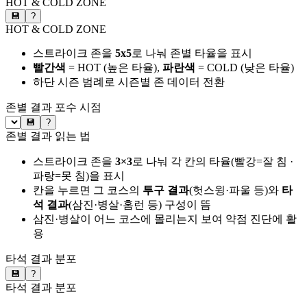
HOT & COLD ZONE
💾
?
HOT & COLD ZONE
스트라이크 존을
5x5
로 나눠 존별 타율을 표시
빨간색
= HOT (높은 타율),
파란색
= COLD (낮은 타율)
하단 시즌 범례로 시즌별 존 데이터 전환
존별 결과
포수 시점
💾
?
존별 결과 읽는 법
스트라이크 존을
3×3
로 나눠 각 칸의 타율(빨강=잘 침 ·
파랑=못 침)을 표시
칸을 누르면 그 코스의
투구 결과
(헛스윙·파울 등)와
타
석 결과
(삼진·병살·홈런 등) 구성이 뜸
삼진·병살이 어느 코스에 몰리는지 보여 약점 진단에 활
용
타석 결과 분포
💾
?
타석 결과 분포