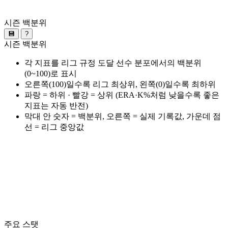
시즌 백분위
💾
?
시즌 백분위
각 지표를 리그 규정 도달 선수 분포에서의 백분위
(0~100)로 표시
오른쪽(100)일수록 리그 최상위, 왼쪽(0)일수록 최하위
파랑 = 하위 · 빨강 = 상위 (ERA·K%처럼 낮을수록 좋은
지표는 자동 반전)
막대 안 숫자 = 백분위, 오른쪽 = 실제 기록값, 가운데 점
선 = 리그 중앙값
주요 스탯