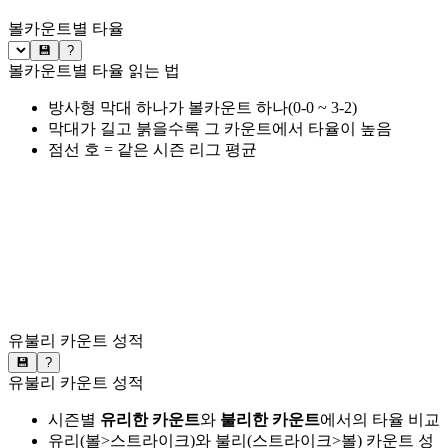
볼카운트별 타율
💾
?
볼카운트별 타율 읽는 법
방사형 막대 하나가 볼카운트 하나(0-0 ~ 3-2)
막대가 길고 붉을수록 그 카운트에서 타율이 높음
점선 호 = 같은 시즌 리그 평균
유불리 카운트 성적
💾
?
유불리 카운트 성적
시즌별
유리한 카운트
와
불리한 카운트
에서의 타율 비교
유리(볼>스트라이크)와 불리(스트라이크>볼) 카운트 성