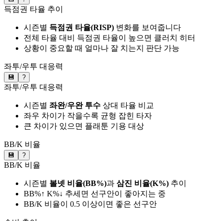
득점권 타율 추이
시즌별
득점권 타율(RISP)
변화를 보여줍니다
전체 타율 대비 득점권 타율이 높으면 클러치 히터
상황이 중요할 때 얼마나 잘 치는지 판단 가능
좌투/우투 대응력
💾
?
좌투/우투 대응력
시즌별
좌완/우완 투수
상대 타율 비교
좌우 차이가 작을수록 균형 잡힌 타자
큰 차이가 있으면 플래툰 기용 대상
BB/K 비율
💾
?
BB/K 비율
시즌별
볼넷 비율(BB%)
과
삼진 비율(K%)
추이
BB%↑ K%↓ 추세면 선구안이 좋아지는 중
BB/K 비율이 0.5 이상이면 좋은 선구안