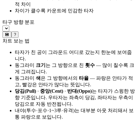
적 차이
차이가 클수록 카운트에 민감한 타자
타구 방향 분포
💾
?
차트 보는 법
타자가 친 공이 그라운드 어디로 갔는지 한눈에 보여줍
니다.
동그라미
크기
는 그 방향으로 친
횟수
— 많이 칠수록 크
게 그려집니다.
동그라미
색
은 그 방향에서의
타율
— 파랑은 안타가 적
고, 빨강은 안타가 많다는 뜻입니다.
당김(Pull)
·
중앙(Cent)
·
반대(Oppo)
는 타자가 스윙한 방
향 기준입니다. 우타자는 좌측이 당김, 좌타자는 우측이
당김으로 자동 반전됩니다.
내야(투수·포수·1~3루·유격)는 대부분 아웃 처리돼서 보
통 파랑으로 보입니다.