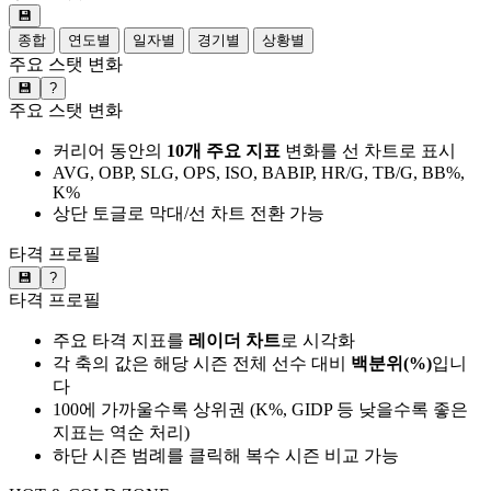
💾
종합
연도별
일자별
경기별
상황별
주요 스탯 변화
💾
?
주요 스탯 변화
커리어 동안의
10개 주요 지표
변화를 선 차트로 표시
AVG, OBP, SLG, OPS, ISO, BABIP, HR/G, TB/G, BB%,
K%
상단 토글로 막대/선 차트 전환 가능
타격 프로필
💾
?
타격 프로필
주요 타격 지표를
레이더 차트
로 시각화
각 축의 값은 해당 시즌 전체 선수 대비
백분위(%)
입니
다
100에 가까울수록 상위권 (K%, GIDP 등 낮을수록 좋은
지표는 역순 처리)
하단 시즌 범례를 클릭해 복수 시즌 비교 가능