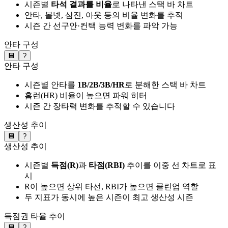
시즌별
타석 결과를 비율
로 나타낸 스택 바 차트
안타, 볼넷, 삼진, 아웃 등의 비율 변화를 추적
시즌 간 선구안·컨택 능력 변화를 파악 가능
안타 구성
💾
?
안타 구성
시즌별 안타를
1B/2B/3B/HR
로 분해한 스택 바 차트
홈런(HR) 비율이 높으면 파워 히터
시즌 간 장타력 변화를 추적할 수 있습니다
생산성 추이
💾
?
생산성 추이
시즌별
득점(R)
과
타점(RBI)
추이를 이중 선 차트로 표
시
R이 높으면 상위 타선, RBI가 높으면 클린업 역할
두 지표가 동시에 높은 시즌이 최고 생산성 시즌
득점권 타율 추이
💾
?