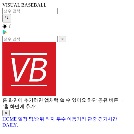
VISUAL BASEBALL
🔍
☀
☾
×
홈 화면에 추가하면 앱처럼 쓸 수 있어요
하단 공유 버튼 →
‘홈 화면에 추가’
×
HOME
일정
팀/순위
타자
투수
이동거리
관중
경기시간
DAILY
.