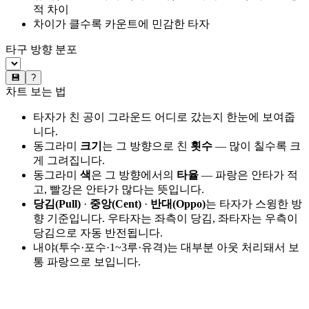
적 차이
차이가 클수록 카운트에 민감한 타자
타구 방향 분포
💾
?
차트 보는 법
타자가 친 공이 그라운드 어디로 갔는지 한눈에 보여줍
니다.
동그라미
크기
는 그 방향으로 친
횟수
— 많이 칠수록 크
게 그려집니다.
동그라미
색
은 그 방향에서의
타율
— 파랑은 안타가 적
고, 빨강은 안타가 많다는 뜻입니다.
당김(Pull)
·
중앙(Cent)
·
반대(Oppo)
는 타자가 스윙한 방
향 기준입니다. 우타자는 좌측이 당김, 좌타자는 우측이
당김으로 자동 반전됩니다.
내야(투수·포수·1~3루·유격)는 대부분 아웃 처리돼서 보
통 파랑으로 보입니다.