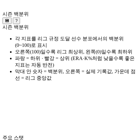
시즌 백분위
💾
?
시즌 백분위
각 지표를 리그 규정 도달 선수 분포에서의 백분위
(0~100)로 표시
오른쪽(100)일수록 리그 최상위, 왼쪽(0)일수록 최하위
파랑 = 하위 · 빨강 = 상위 (ERA·K%처럼 낮을수록 좋은
지표는 자동 반전)
막대 안 숫자 = 백분위, 오른쪽 = 실제 기록값, 가운데 점
선 = 리그 중앙값
주요 스탯