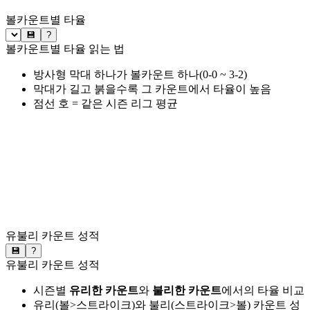
볼카운트별 타율
💾
?
볼카운트별 타율 읽는 법
방사형 막대 하나가 볼카운트 하나(0-0 ~ 3-2)
막대가 길고 붉을수록 그 카운트에서 타율이 높음
점선 호 = 같은 시즌 리그 평균
유불리 카운트 성적
💾
?
유불리 카운트 성적
시즌별
유리한 카운트
와
불리한 카운트
에서의 타율 비교
유리(볼>스트라이크)와 불리(스트라이크>볼) 카운트 성