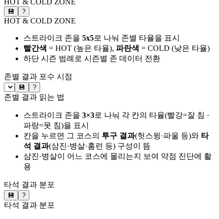
HOT & COLD ZONE
💾
?
HOT & COLD ZONE
스트라이크 존을
5x5
로 나눠 존별 타율을 표시
빨간색
= HOT (높은 타율),
파란색
= COLD (낮은 타율)
하단 시즌 범례로 시즌별 존 데이터 전환
존별 결과
포수 시점
💾
?
존별 결과 읽는 법
스트라이크 존을
3×3
로 나눠 각 칸의 타율(빨강=잘 침 ·
파랑=못 침)을 표시
칸을 누르면 그 코스의
투구 결과
(헛스윙·파울 등)와
타
석 결과
(삼진·병살·홈런 등) 구성이 뜸
삼진·병살이 어느 코스에 몰리는지 보여 약점 진단에 활
용
타석 결과 분포
💾
?
타석 결과 분포