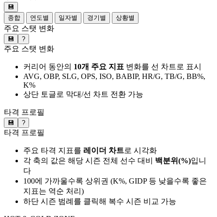
💾
종합
연도별
일자별
경기별
상황별
주요 스탯 변화
💾
?
주요 스탯 변화
커리어 동안의
10개 주요 지표
변화를 선 차트로 표시
AVG, OBP, SLG, OPS, ISO, BABIP, HR/G, TB/G, BB%,
K%
상단 토글로 막대/선 차트 전환 가능
타격 프로필
💾
?
타격 프로필
주요 타격 지표를
레이더 차트
로 시각화
각 축의 값은 해당 시즌 전체 선수 대비
백분위(%)
입니
다
100에 가까울수록 상위권 (K%, GIDP 등 낮을수록 좋은
지표는 역순 처리)
하단 시즌 범례를 클릭해 복수 시즌 비교 가능