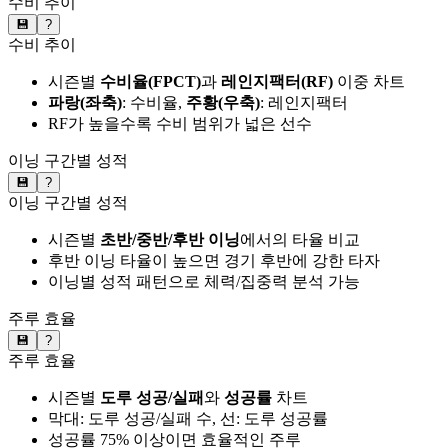
수비 추이
💾
?
수비 추이
시즌별
수비율(FPCT)
과
레인지팩터(RF)
이중 차트
파랑(좌축)
: 수비율,
주황(우축)
: 레인지팩터
RF가 높을수록 수비 범위가 넓은 선수
이닝 구간별 성적
💾
?
이닝 구간별 성적
시즌별
초반/중반/후반 이닝
에서의 타율 비교
후반 이닝 타율이 높으면 경기 후반에 강한 타자
이닝별 성적 패턴으로 체력/집중력 분석 가능
주루 효율
💾
?
주루 효율
시즌별
도루 성공/실패
와
성공률
차트
막대: 도루 성공/실패 수, 선: 도루 성공률
성공률 75% 이상이면 효율적인 주루