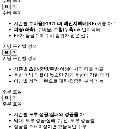
수비 추이
💾
?
수비 추이
시즌별
수비율(FPCT)
과
레인지팩터(RF)
이중 차트
파랑(좌축)
: 수비율,
주황(우축)
: 레인지팩터
RF가 높을수록 수비 범위가 넓은 선수
이닝 구간별 성적
💾
?
이닝 구간별 성적
시즌별
초반/중반/후반 이닝
에서의 타율 비교
후반 이닝 타율이 높으면 경기 후반에 강한 타자
이닝별 성적 패턴으로 체력/집중력 분석 가능
주루 효율
💾
?
주루 효율
시즌별
도루 성공/실패
와
성공률
차트
막대: 도루 성공/실패 수, 선: 도루 성공률
성공률 75% 이상이면 효율적인 주루