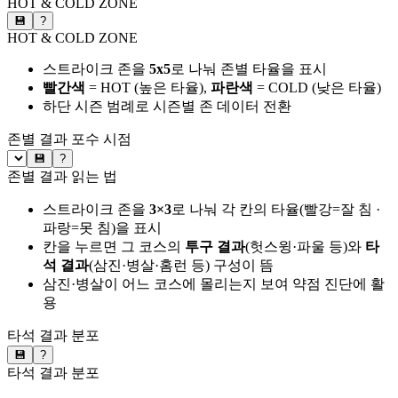
HOT & COLD ZONE
💾
?
HOT & COLD ZONE
스트라이크 존을
5x5
로 나눠 존별 타율을 표시
빨간색
= HOT (높은 타율),
파란색
= COLD (낮은 타율)
하단 시즌 범례로 시즌별 존 데이터 전환
존별 결과
포수 시점
💾
?
존별 결과 읽는 법
스트라이크 존을
3×3
로 나눠 각 칸의 타율(빨강=잘 침 ·
파랑=못 침)을 표시
칸을 누르면 그 코스의
투구 결과
(헛스윙·파울 등)와
타
석 결과
(삼진·병살·홈런 등) 구성이 뜸
삼진·병살이 어느 코스에 몰리는지 보여 약점 진단에 활
용
타석 결과 분포
💾
?
타석 결과 분포