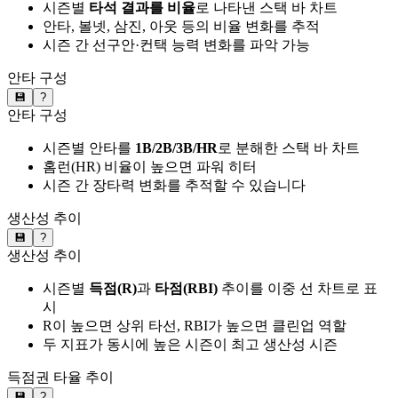
시즌별
타석 결과를 비율
로 나타낸 스택 바 차트
안타, 볼넷, 삼진, 아웃 등의 비율 변화를 추적
시즌 간 선구안·컨택 능력 변화를 파악 가능
안타 구성
💾
?
안타 구성
시즌별 안타를
1B/2B/3B/HR
로 분해한 스택 바 차트
홈런(HR) 비율이 높으면 파워 히터
시즌 간 장타력 변화를 추적할 수 있습니다
생산성 추이
💾
?
생산성 추이
시즌별
득점(R)
과
타점(RBI)
추이를 이중 선 차트로 표
시
R이 높으면 상위 타선, RBI가 높으면 클린업 역할
두 지표가 동시에 높은 시즌이 최고 생산성 시즌
득점권 타율 추이
💾
?