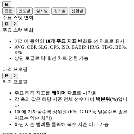
💾
종합
연도별
일자별
경기별
상황별
주요 스탯 변화
💾
?
주요 스탯 변화
커리어 동안의
10개 주요 지표
변화를 선 차트로 표시
AVG, OBP, SLG, OPS, ISO, BABIP, HR/G, TB/G, BB%,
K%
상단 토글로 막대/선 차트 전환 가능
타격 프로필
💾
?
타격 프로필
주요 타격 지표를
레이더 차트
로 시각화
각 축의 값은 해당 시즌 전체 선수 대비
백분위(%)
입니
다
100에 가까울수록 상위권 (K%, GIDP 등 낮을수록 좋은
지표는 역순 처리)
하단 시즌 범례를 클릭해 복수 시즌 비교 가능