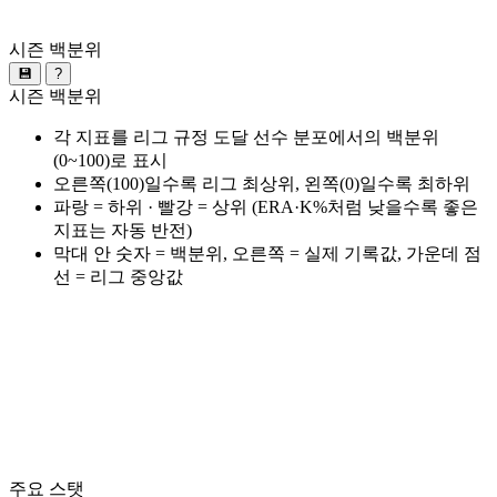
시즌 백분위
💾
?
시즌 백분위
각 지표를 리그 규정 도달 선수 분포에서의 백분위
(0~100)로 표시
오른쪽(100)일수록 리그 최상위, 왼쪽(0)일수록 최하위
파랑 = 하위 · 빨강 = 상위 (ERA·K%처럼 낮을수록 좋은
지표는 자동 반전)
막대 안 숫자 = 백분위, 오른쪽 = 실제 기록값, 가운데 점
선 = 리그 중앙값
주요 스탯