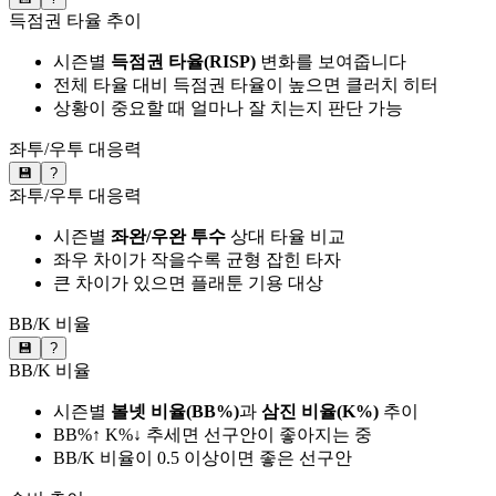
득점권 타율 추이
시즌별
득점권 타율(RISP)
변화를 보여줍니다
전체 타율 대비 득점권 타율이 높으면 클러치 히터
상황이 중요할 때 얼마나 잘 치는지 판단 가능
좌투/우투 대응력
💾
?
좌투/우투 대응력
시즌별
좌완/우완 투수
상대 타율 비교
좌우 차이가 작을수록 균형 잡힌 타자
큰 차이가 있으면 플래툰 기용 대상
BB/K 비율
💾
?
BB/K 비율
시즌별
볼넷 비율(BB%)
과
삼진 비율(K%)
추이
BB%↑ K%↓ 추세면 선구안이 좋아지는 중
BB/K 비율이 0.5 이상이면 좋은 선구안