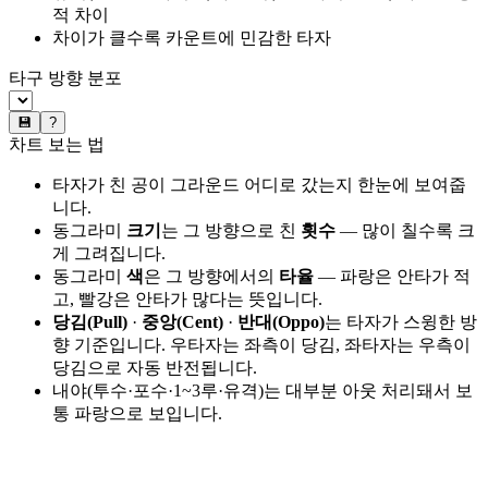
적 차이
차이가 클수록 카운트에 민감한 타자
타구 방향 분포
💾
?
차트 보는 법
타자가 친 공이 그라운드 어디로 갔는지 한눈에 보여줍
니다.
동그라미
크기
는 그 방향으로 친
횟수
— 많이 칠수록 크
게 그려집니다.
동그라미
색
은 그 방향에서의
타율
— 파랑은 안타가 적
고, 빨강은 안타가 많다는 뜻입니다.
당김(Pull)
·
중앙(Cent)
·
반대(Oppo)
는 타자가 스윙한 방
향 기준입니다. 우타자는 좌측이 당김, 좌타자는 우측이
당김으로 자동 반전됩니다.
내야(투수·포수·1~3루·유격)는 대부분 아웃 처리돼서 보
통 파랑으로 보입니다.