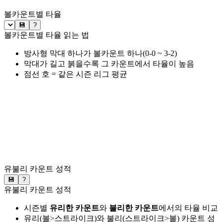
볼카운트별 타율
💾
?
볼카운트별 타율 읽는 법
방사형 막대 하나가 볼카운트 하나(0-0 ~ 3-2)
막대가 길고 붉을수록 그 카운트에서 타율이 높음
점선 호 = 같은 시즌 리그 평균
유불리 카운트 성적
💾
?
유불리 카운트 성적
시즌별
유리한 카운트
와
불리한 카운트
에서의 타율 비교
유리(볼>스트라이크)와 불리(스트라이크>볼) 카운트 성