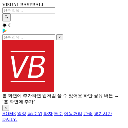
VISUAL BASEBALL
🔍
☀
☾
×
홈 화면에 추가하면 앱처럼 쓸 수 있어요
하단 공유 버튼 →
‘홈 화면에 추가’
×
HOME
일정
팀/순위
타자
투수
이동거리
관중
경기시간
DAILY
.