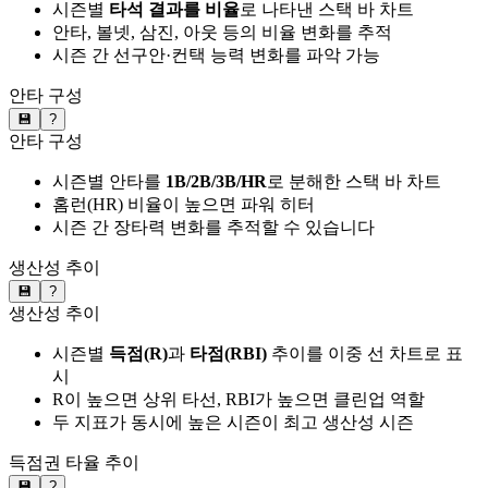
시즌별
타석 결과를 비율
로 나타낸 스택 바 차트
안타, 볼넷, 삼진, 아웃 등의 비율 변화를 추적
시즌 간 선구안·컨택 능력 변화를 파악 가능
안타 구성
💾
?
안타 구성
시즌별 안타를
1B/2B/3B/HR
로 분해한 스택 바 차트
홈런(HR) 비율이 높으면 파워 히터
시즌 간 장타력 변화를 추적할 수 있습니다
생산성 추이
💾
?
생산성 추이
시즌별
득점(R)
과
타점(RBI)
추이를 이중 선 차트로 표
시
R이 높으면 상위 타선, RBI가 높으면 클린업 역할
두 지표가 동시에 높은 시즌이 최고 생산성 시즌
득점권 타율 추이
💾
?