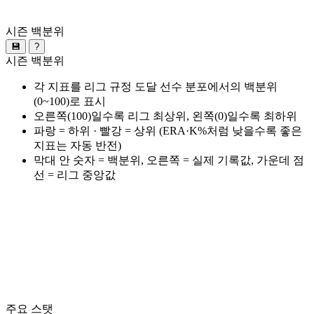
시즌 백분위
💾
?
시즌 백분위
각 지표를 리그 규정 도달 선수 분포에서의 백분위
(0~100)로 표시
오른쪽(100)일수록 리그 최상위, 왼쪽(0)일수록 최하위
파랑 = 하위 · 빨강 = 상위 (ERA·K%처럼 낮을수록 좋은
지표는 자동 반전)
막대 안 숫자 = 백분위, 오른쪽 = 실제 기록값, 가운데 점
선 = 리그 중앙값
주요 스탯