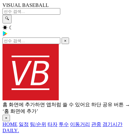
VISUAL BASEBALL
🔍
☀
☾
×
홈 화면에 추가하면 앱처럼 쓸 수 있어요
하단 공유 버튼 →
‘홈 화면에 추가’
×
HOME
일정
팀/순위
타자
투수
이동거리
관중
경기시간
DAILY
.