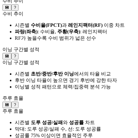
수비 추이
💾
?
수비 추이
시즌별
수비율(FPCT)
과
레인지팩터(RF)
이중 차트
파랑(좌축)
: 수비율,
주황(우축)
: 레인지팩터
RF가 높을수록 수비 범위가 넓은 선수
이닝 구간별 성적
💾
?
이닝 구간별 성적
시즌별
초반/중반/후반 이닝
에서의 타율 비교
후반 이닝 타율이 높으면 경기 후반에 강한 타자
이닝별 성적 패턴으로 체력/집중력 분석 가능
주루 효율
💾
?
주루 효율
시즌별
도루 성공/실패
와
성공률
차트
막대: 도루 성공/실패 수, 선: 도루 성공률
성공률 75% 이상이면 효율적인 주루