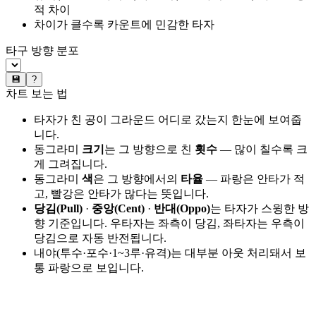
적 차이
차이가 클수록 카운트에 민감한 타자
타구 방향 분포
💾
?
차트 보는 법
타자가 친 공이 그라운드 어디로 갔는지 한눈에 보여줍
니다.
동그라미
크기
는 그 방향으로 친
횟수
— 많이 칠수록 크
게 그려집니다.
동그라미
색
은 그 방향에서의
타율
— 파랑은 안타가 적
고, 빨강은 안타가 많다는 뜻입니다.
당김(Pull)
·
중앙(Cent)
·
반대(Oppo)
는 타자가 스윙한 방
향 기준입니다. 우타자는 좌측이 당김, 좌타자는 우측이
당김으로 자동 반전됩니다.
내야(투수·포수·1~3루·유격)는 대부분 아웃 처리돼서 보
통 파랑으로 보입니다.