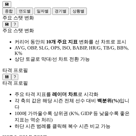
💾
종합
연도별
일자별
경기별
상황별
주요 스탯 변화
💾
?
주요 스탯 변화
커리어 동안의
10개 주요 지표
변화를 선 차트로 표시
AVG, OBP, SLG, OPS, ISO, BABIP, HR/G, TB/G, BB%,
K%
상단 토글로 막대/선 차트 전환 가능
타격 프로필
💾
?
타격 프로필
주요 타격 지표를
레이더 차트
로 시각화
각 축의 값은 해당 시즌 전체 선수 대비
백분위(%)
입니
다
100에 가까울수록 상위권 (K%, GIDP 등 낮을수록 좋은
지표는 역순 처리)
하단 시즌 범례를 클릭해 복수 시즌 비교 가능