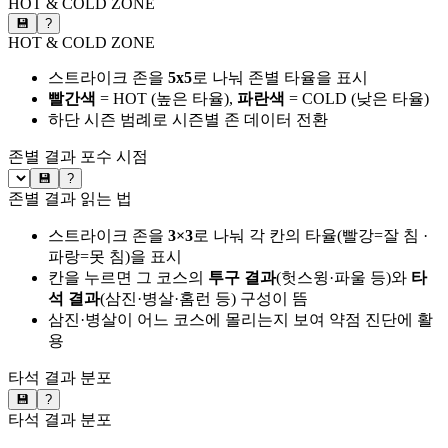
HOT & COLD ZONE
💾
?
HOT & COLD ZONE
스트라이크 존을
5x5
로 나눠 존별 타율을 표시
빨간색
= HOT (높은 타율),
파란색
= COLD (낮은 타율)
하단 시즌 범례로 시즌별 존 데이터 전환
존별 결과
포수 시점
💾
?
존별 결과 읽는 법
스트라이크 존을
3×3
로 나눠 각 칸의 타율(빨강=잘 침 ·
파랑=못 침)을 표시
칸을 누르면 그 코스의
투구 결과
(헛스윙·파울 등)와
타
석 결과
(삼진·병살·홈런 등) 구성이 뜸
삼진·병살이 어느 코스에 몰리는지 보여 약점 진단에 활
용
타석 결과 분포
💾
?
타석 결과 분포