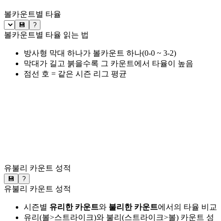
볼카운트별 타율
💾
?
볼카운트별 타율 읽는 법
방사형 막대 하나가 볼카운트 하나(0-0 ~ 3-2)
막대가 길고 붉을수록 그 카운트에서 타율이 높음
점선 호 = 같은 시즌 리그 평균
유불리 카운트 성적
💾
?
유불리 카운트 성적
시즌별
유리한 카운트
와
불리한 카운트
에서의 타율 비교
유리(볼>스트라이크)와 불리(스트라이크>볼) 카운트 성