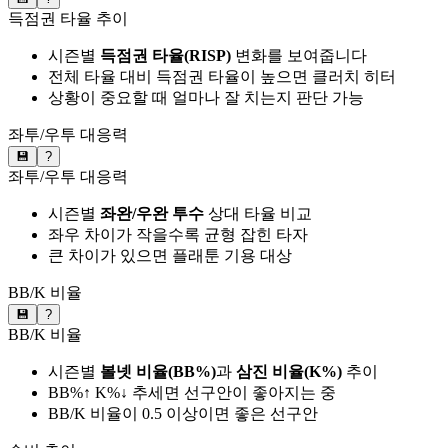
득점권 타율 추이
시즌별
득점권 타율(RISP)
변화를 보여줍니다
전체 타율 대비 득점권 타율이 높으면 클러치 히터
상황이 중요할 때 얼마나 잘 치는지 판단 가능
좌투/우투 대응력
💾
?
좌투/우투 대응력
시즌별
좌완/우완 투수
상대 타율 비교
좌우 차이가 작을수록 균형 잡힌 타자
큰 차이가 있으면 플래툰 기용 대상
BB/K 비율
💾
?
BB/K 비율
시즌별
볼넷 비율(BB%)
과
삼진 비율(K%)
추이
BB%↑ K%↓ 추세면 선구안이 좋아지는 중
BB/K 비율이 0.5 이상이면 좋은 선구안