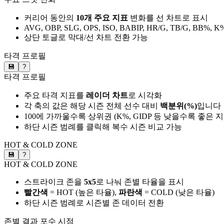
커리어 동안의
10개 주요 지표
변화를 선 차트로 표시
AVG, OBP, SLG, OPS, ISO, BABIP, HR/G, TB/G, BB%, K
상단 토글로 막대/선 차트 전환 가능
타격 프로필
💾
?
타격 프로필
주요 타격 지표를
레이더 차트
로 시각화
각 축의 값은 해당 시즌 전체 선수 대비
백분위(%)
입니다
100에 가까울수록 상위권 (K%, GIDP 등 낮을수록 좋은 
하단 시즌 범례를 클릭해 복수 시즌 비교 가능
HOT & COLD ZONE
💾
?
HOT & COLD ZONE
스트라이크 존을
5x5
로 나눠 존별 타율을 표시
빨간색
= HOT (높은 타율),
파란색
= COLD (낮은 타율)
하단 시즌 범례로 시즌별 존 데이터 전환
존별 결과
포수 시점