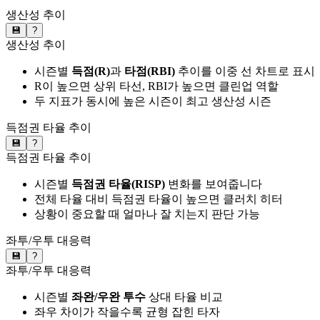
생산성 추이
💾
?
생산성 추이
시즌별
득점(R)
과
타점(RBI)
추이를 이중 선 차트로 표시
R이 높으면 상위 타선, RBI가 높으면 클린업 역할
두 지표가 동시에 높은 시즌이 최고 생산성 시즌
득점권 타율 추이
💾
?
득점권 타율 추이
시즌별
득점권 타율(RISP)
변화를 보여줍니다
전체 타율 대비 득점권 타율이 높으면 클러치 히터
상황이 중요할 때 얼마나 잘 치는지 판단 가능
좌투/우투 대응력
💾
?
좌투/우투 대응력
시즌별
좌완/우완 투수
상대 타율 비교
좌우 차이가 작을수록 균형 잡힌 타자