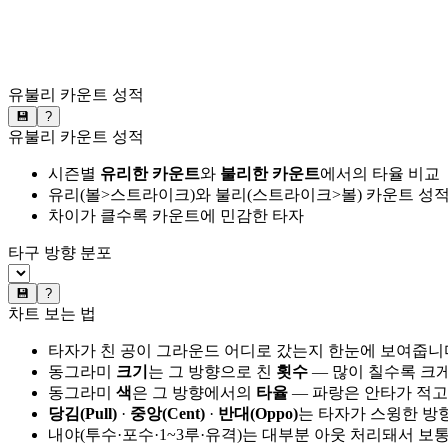
유불리 카운트 성적
💾
?
유불리 카운트 성적
시즌별
유리한 카운트
와
불리한 카운트
에서의 타율 비교
유리(볼>스트라이크)와 불리(스트라이크>볼) 카운트 성적
차이가 클수록 카운트에 민감한 타자
타구 방향 분포
💾
?
차트 보는 법
타자가 친 공이 그라운드 어디로 갔는지 한눈에 보여줍니
동그라미
크기
는 그 방향으로 친
횟수
— 많이 칠수록 크
동그라미
색
은 그 방향에서의
타율
— 파랑은 안타가 적고
당김(Pull)
·
중앙(Cent)
·
반대(Oppo)
는 타자가 스윙한 방
내야(투수·포수·1~3루·유격)는 대부분 아웃 처리돼서 보