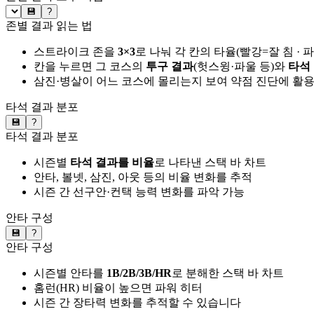
💾
?
존별 결과 읽는 법
스트라이크 존을
3×3
로 나눠 각 칸의 타율(빨강=잘 침 · 
칸을 누르면 그 코스의
투구 결과
(헛스윙·파울 등)와
타석
삼진·병살이 어느 코스에 몰리는지 보여 약점 진단에 활
타석 결과 분포
💾
?
타석 결과 분포
시즌별
타석 결과를 비율
로 나타낸 스택 바 차트
안타, 볼넷, 삼진, 아웃 등의 비율 변화를 추적
시즌 간 선구안·컨택 능력 변화를 파악 가능
안타 구성
💾
?
안타 구성
시즌별 안타를
1B/2B/3B/HR
로 분해한 스택 바 차트
홈런(HR) 비율이 높으면 파워 히터
시즌 간 장타력 변화를 추적할 수 있습니다