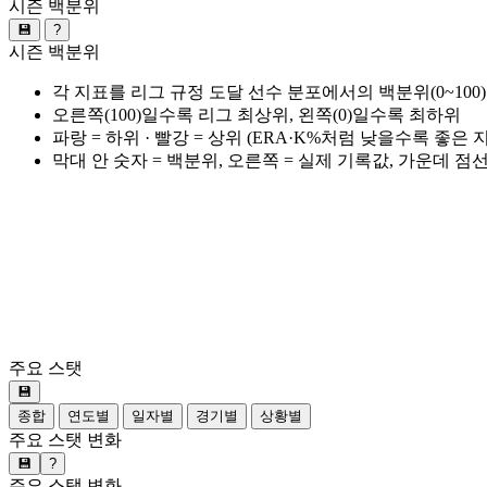
시즌 백분위
💾
?
시즌 백분위
각 지표를 리그 규정 도달 선수 분포에서의 백분위(0~100
오른쪽(100)일수록 리그 최상위, 왼쪽(0)일수록 최하위
파랑 = 하위 · 빨강 = 상위 (ERA·K%처럼 낮을수록 좋은
막대 안 숫자 = 백분위, 오른쪽 = 실제 기록값, 가운데 점
주요 스탯
💾
종합
연도별
일자별
경기별
상황별
주요 스탯 변화
💾
?
주요 스탯 변화