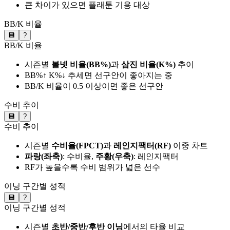
큰 차이가 있으면 플래툰 기용 대상
BB/K 비율
💾
?
BB/K 비율
시즌별
볼넷 비율(BB%)
과
삼진 비율(K%)
추이
BB%↑ K%↓ 추세면 선구안이 좋아지는 중
BB/K 비율이 0.5 이상이면 좋은 선구안
수비 추이
💾
?
수비 추이
시즌별
수비율(FPCT)
과
레인지팩터(RF)
이중 차트
파랑(좌축)
: 수비율,
주황(우축)
: 레인지팩터
RF가 높을수록 수비 범위가 넓은 선수
이닝 구간별 성적
💾
?
이닝 구간별 성적
시즌별
초반/중반/후반 이닝
에서의 타율 비교