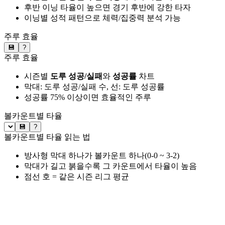
후반 이닝 타율이 높으면 경기 후반에 강한 타자
이닝별 성적 패턴으로 체력/집중력 분석 가능
주루 효율
💾
?
주루 효율
시즌별
도루 성공/실패
와
성공률
차트
막대: 도루 성공/실패 수, 선: 도루 성공률
성공률 75% 이상이면 효율적인 주루
볼카운트별 타율
💾
?
볼카운트별 타율 읽는 법
방사형 막대 하나가 볼카운트 하나(0-0 ~ 3-2)
막대가 길고 붉을수록 그 카운트에서 타율이 높음
점선 호 = 같은 시즌 리그 평균