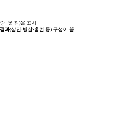
파랑=못 침)을 표시
 결과
(삼진·병살·홈런 등) 구성이 뜸
용