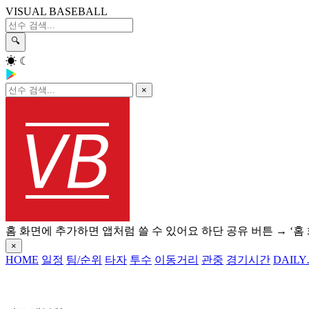
VISUAL BASEBALL
🔍
☀
☾
×
홈 화면에 추가하면 앱처럼 쓸 수 있어요
하단 공유 버튼 → ‘홈
×
HOME
일정
팀/순위
타자
투수
이동거리
관중
경기시간
DAILY