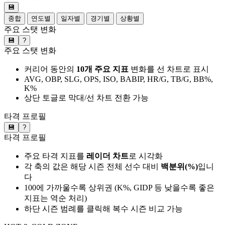
💾
종합
연도별
일자별
경기별
상황별
주요 스탯 변화
💾
?
주요 스탯 변화
커리어 동안의
10개 주요 지표
변화를 선 차트로 표시
AVG, OBP, SLG, OPS, ISO, BABIP, HR/G, TB/G, BB%,
K%
상단 토글로 막대/선 차트 전환 가능
타격 프로필
💾
?
타격 프로필
주요 타격 지표를
레이더 차트
로 시각화
각 축의 값은 해당 시즌 전체 선수 대비
백분위(%)
입니
다
100에 가까울수록 상위권 (K%, GIDP 등 낮을수록 좋은
지표는 역순 처리)
하단 시즌 범례를 클릭해 복수 시즌 비교 가능