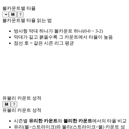
볼카운트별 타율
💾
?
볼카운트별 타율 읽는 법
방사형 막대 하나가 볼카운트 하나(0-0 ~ 3-2)
막대가 길고 붉을수록 그 카운트에서 타율이 높음
점선 호 = 같은 시즌 리그 평균
유불리 카운트 성적
💾
?
유불리 카운트 성적
시즌별
유리한 카운트
와
불리한 카운트
에서의 타율 비교
유리(볼>스트라이크)와 불리(스트라이크>볼) 카운트 성