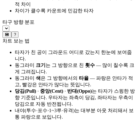
적 차이
차이가 클수록 카운트에 민감한 타자
타구 방향 분포
💾
?
차트 보는 법
타자가 친 공이 그라운드 어디로 갔는지 한눈에 보여줍
니다.
동그라미
크기
는 그 방향으로 친
횟수
— 많이 칠수록 크
게 그려집니다.
동그라미
색
은 그 방향에서의
타율
— 파랑은 안타가 적
고, 빨강은 안타가 많다는 뜻입니다.
당김(Pull)
·
중앙(Cent)
·
반대(Oppo)
는 타자가 스윙한 방
향 기준입니다. 우타자는 좌측이 당김, 좌타자는 우측이
당김으로 자동 반전됩니다.
내야(투수·포수·1~3루·유격)는 대부분 아웃 처리돼서 보
통 파랑으로 보입니다.