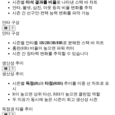
시즌별
타석 결과를 비율
로 나타낸 스택 바 차트
안타, 볼넷, 삼진, 아웃 등의 비율 변화를 추적
시즌 간 선구안·컨택 능력 변화를 파악 가능
안타 구성
💾
?
안타 구성
시즌별 안타를
1B/2B/3B/HR
로 분해한 스택 바 차트
홈런(HR) 비율이 높으면 파워 히터
시즌 간 장타력 변화를 추적할 수 있습니다
생산성 추이
💾
?
생산성 추이
시즌별
득점(R)
과
타점(RBI)
추이를 이중 선 차트로 표
시
R이 높으면 상위 타선, RBI가 높으면 클린업 역할
두 지표가 동시에 높은 시즌이 최고 생산성 시즌
득점권 타율 추이
💾
?