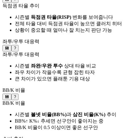
득점권 타율 추이
시즌별
득점권 타율(RISP)
변화를 보여줍니다
전체 타율 대비 득점권 타율이 높으면 클러치 히터
상황이 중요할 때 얼마나 잘 치는지 판단 가능
좌투/우투 대응력
💾
?
좌투/우투 대응력
시즌별
좌완/우완 투수
상대 타율 비교
좌우 차이가 작을수록 균형 잡힌 타자
큰 차이가 있으면 플래툰 기용 대상
BB/K 비율
💾
?
BB/K 비율
시즌별
볼넷 비율(BB%)
과
삼진 비율(K%)
추이
BB%↑ K%↓ 추세면 선구안이 좋아지는 중
BB/K 비율이 0.5 이상이면 좋은 선구안