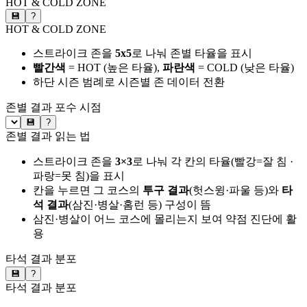
HOT & COLD ZONE
💾
?
HOT & COLD ZONE
스트라이크 존을
5x5
로 나눠 존별 타율을 표시
빨간색
= HOT (높은 타율),
파란색
= COLD (낮은 타율)
하단 시즌 범례로 시즌별 존 데이터 전환
존별 결과
포수 시점
💾
?
존별 결과 읽는 법
스트라이크 존을
3×3
로 나눠 각 칸의 타율(빨강=잘 침 ·
파랑=못 침)을 표시
칸을 누르면 그 코스의
투구 결과
(헛스윙·파울 등)와
타
석 결과
(삼진·병살·홈런 등) 구성이 뜸
삼진·병살이 어느 코스에 몰리는지 보여 약점 진단에 활
용
타석 결과 분포
💾
?
타석 결과 분포