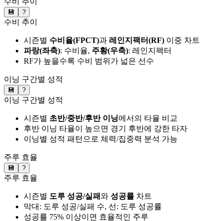
수비 추이
💾
?
수비 추이
시즌별
수비율(FPCT)
과
레인지팩터(RF)
이중 차트
파랑(좌축)
: 수비율,
주황(우축)
: 레인지팩터
RF가 높을수록 수비 범위가 넓은 선수
이닝 구간별 성적
💾
?
이닝 구간별 성적
시즌별
초반/중반/후반 이닝
에서의 타율 비교
후반 이닝 타율이 높으면 경기 후반에 강한 타자
이닝별 성적 패턴으로 체력/집중력 분석 가능
주루 효율
💾
?
주루 효율
시즌별
도루 성공/실패
와
성공률
차트
막대: 도루 성공/실패 수, 선: 도루 성공률
성공률 75% 이상이면 효율적인 주루