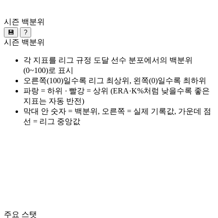
시즌 백분위
💾
?
시즌 백분위
각 지표를 리그 규정 도달 선수 분포에서의 백분위
(0~100)로 표시
오른쪽(100)일수록 리그 최상위, 왼쪽(0)일수록 최하위
파랑 = 하위 · 빨강 = 상위 (ERA·K%처럼 낮을수록 좋은
지표는 자동 반전)
막대 안 숫자 = 백분위, 오른쪽 = 실제 기록값, 가운데 점
선 = 리그 중앙값
주요 스탯