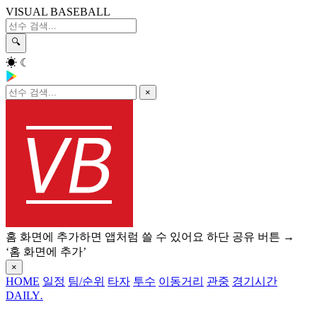
VISUAL BASEBALL
🔍
☀
☾
×
홈 화면에 추가하면 앱처럼 쓸 수 있어요
하단 공유 버튼 →
‘홈 화면에 추가’
×
HOME
일정
팀/순위
타자
투수
이동거리
관중
경기시간
DAILY
.