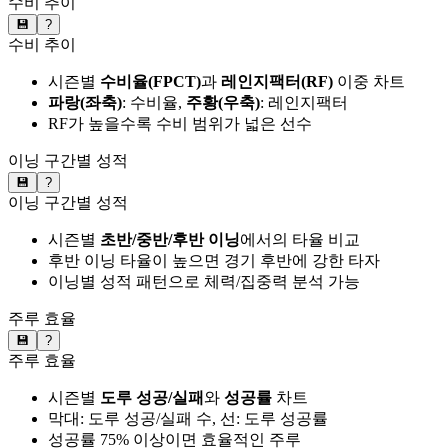
수비 추이
💾
?
수비 추이
시즌별
수비율(FPCT)
과
레인지팩터(RF)
이중 차트
파랑(좌축)
: 수비율,
주황(우축)
: 레인지팩터
RF가 높을수록 수비 범위가 넓은 선수
이닝 구간별 성적
💾
?
이닝 구간별 성적
시즌별
초반/중반/후반 이닝
에서의 타율 비교
후반 이닝 타율이 높으면 경기 후반에 강한 타자
이닝별 성적 패턴으로 체력/집중력 분석 가능
주루 효율
💾
?
주루 효율
시즌별
도루 성공/실패
와
성공률
차트
막대: 도루 성공/실패 수, 선: 도루 성공률
성공률 75% 이상이면 효율적인 주루