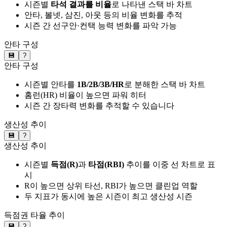
시즌별
타석 결과를 비율
로 나타낸 스택 바 차트
안타, 볼넷, 삼진, 아웃 등의 비율 변화를 추적
시즌 간 선구안·컨택 능력 변화를 파악 가능
안타 구성
💾
?
안타 구성
시즌별 안타를
1B/2B/3B/HR
로 분해한 스택 바 차트
홈런(HR) 비율이 높으면 파워 히터
시즌 간 장타력 변화를 추적할 수 있습니다
생산성 추이
💾
?
생산성 추이
시즌별
득점(R)
과
타점(RBI)
추이를 이중 선 차트로 표
시
R이 높으면 상위 타선, RBI가 높으면 클린업 역할
두 지표가 동시에 높은 시즌이 최고 생산성 시즌
득점권 타율 추이
💾
?