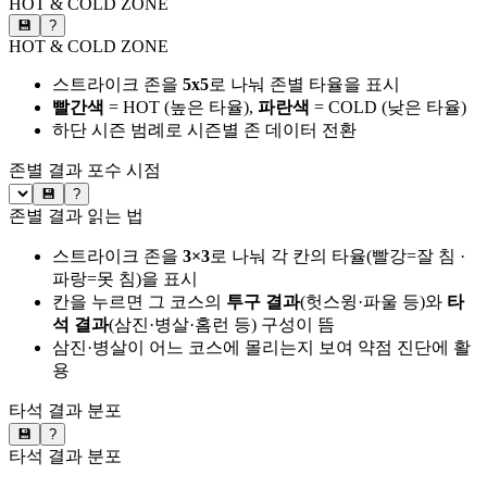
HOT & COLD ZONE
💾
?
HOT & COLD ZONE
스트라이크 존을
5x5
로 나눠 존별 타율을 표시
빨간색
= HOT (높은 타율),
파란색
= COLD (낮은 타율)
하단 시즌 범례로 시즌별 존 데이터 전환
존별 결과
포수 시점
💾
?
존별 결과 읽는 법
스트라이크 존을
3×3
로 나눠 각 칸의 타율(빨강=잘 침 ·
파랑=못 침)을 표시
칸을 누르면 그 코스의
투구 결과
(헛스윙·파울 등)와
타
석 결과
(삼진·병살·홈런 등) 구성이 뜸
삼진·병살이 어느 코스에 몰리는지 보여 약점 진단에 활
용
타석 결과 분포
💾
?
타석 결과 분포