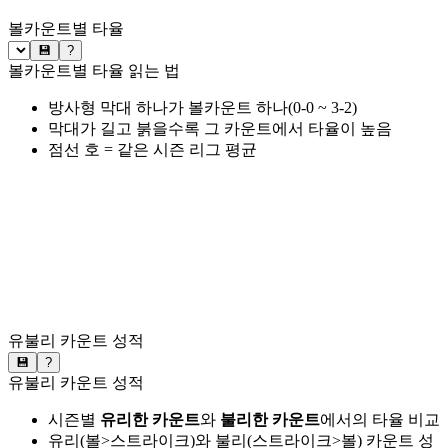
볼카운트별 타율
💾
?
볼카운트별 타율 읽는 법
방사형 막대 하나가 볼카운트 하나(0-0 ~ 3-2)
막대가 길고 붉을수록 그 카운트에서 타율이 높음
점선 호 = 같은 시즌 리그 평균
유불리 카운트 성적
💾
?
유불리 카운트 성적
시즌별
유리한 카운트
와
불리한 카운트
에서의 타율 비교
유리(볼>스트라이크)와 불리(스트라이크>볼) 카운트 성