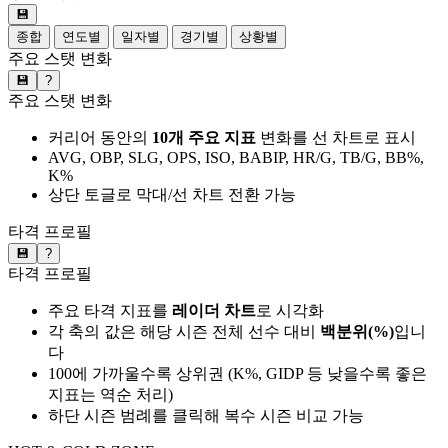
💾
종합
연도별
일자별
경기별
상황별
주요 스탯 변화
💾
?
주요 스탯 변화
커리어 동안의
10개 주요 지표
변화를 선 차트로 표시
AVG, OBP, SLG, OPS, ISO, BABIP, HR/G, TB/G, BB%,
K%
상단 토글로 막대/선 차트 전환 가능
타격 프로필
💾
?
타격 프로필
주요 타격 지표를
레이더 차트
로 시각화
각 축의 값은 해당 시즌 전체 선수 대비
백분위(%)
입니
다
100에 가까울수록 상위권 (K%, GIDP 등 낮을수록 좋은
지표는 역순 처리)
하단 시즌 범례를 클릭해 복수 시즌 비교 가능