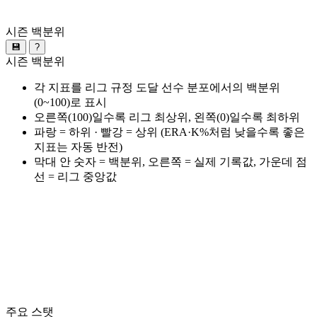
시즌 백분위
💾
?
시즌 백분위
각 지표를 리그 규정 도달 선수 분포에서의 백분위
(0~100)로 표시
오른쪽(100)일수록 리그 최상위, 왼쪽(0)일수록 최하위
파랑 = 하위 · 빨강 = 상위 (ERA·K%처럼 낮을수록 좋은
지표는 자동 반전)
막대 안 숫자 = 백분위, 오른쪽 = 실제 기록값, 가운데 점
선 = 리그 중앙값
주요 스탯