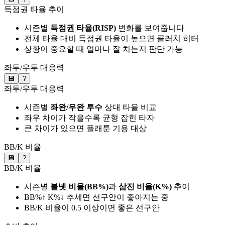
득점권 타율 추이
시즌별
득점권 타율(RISP)
변화를 보여줍니다
전체 타율 대비 득점권 타율이 높으면 클러치 히터
상황이 중요할 때 얼마나 잘 치는지 판단 가능
좌투/우투 대응력
💾
?
좌투/우투 대응력
시즌별
좌완/우완 투수
상대 타율 비교
좌우 차이가 작을수록 균형 잡힌 타자
큰 차이가 있으면 플래툰 기용 대상
BB/K 비율
💾
?
BB/K 비율
시즌별
볼넷 비율(BB%)
과
삼진 비율(K%)
추이
BB%↑ K%↓ 추세면 선구안이 좋아지는 중
BB/K 비율이 0.5 이상이면 좋은 선구안