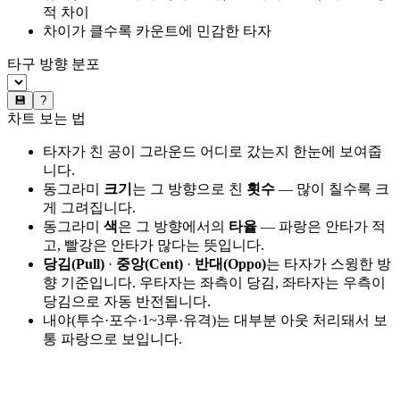
적 차이
차이가 클수록 카운트에 민감한 타자
타구 방향 분포
💾
?
차트 보는 법
타자가 친 공이 그라운드 어디로 갔는지 한눈에 보여줍
니다.
동그라미
크기
는 그 방향으로 친
횟수
— 많이 칠수록 크
게 그려집니다.
동그라미
색
은 그 방향에서의
타율
— 파랑은 안타가 적
고, 빨강은 안타가 많다는 뜻입니다.
당김(Pull)
·
중앙(Cent)
·
반대(Oppo)
는 타자가 스윙한 방
향 기준입니다. 우타자는 좌측이 당김, 좌타자는 우측이
당김으로 자동 반전됩니다.
내야(투수·포수·1~3루·유격)는 대부분 아웃 처리돼서 보
통 파랑으로 보입니다.