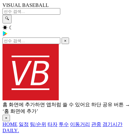
VISUAL BASEBALL
🔍
☀
☾
×
홈 화면에 추가하면 앱처럼 쓸 수 있어요
하단 공유 버튼 →
‘홈 화면에 추가’
×
HOME
일정
팀/순위
타자
투수
이동거리
관중
경기시간
DAILY
.