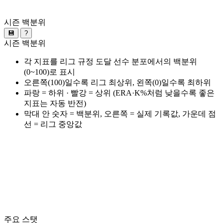
시즌 백분위
💾
?
시즌 백분위
각 지표를 리그 규정 도달 선수 분포에서의 백분위
(0~100)로 표시
오른쪽(100)일수록 리그 최상위, 왼쪽(0)일수록 최하위
파랑 = 하위 · 빨강 = 상위 (ERA·K%처럼 낮을수록 좋은
지표는 자동 반전)
막대 안 숫자 = 백분위, 오른쪽 = 실제 기록값, 가운데 점
선 = 리그 중앙값
주요 스탯