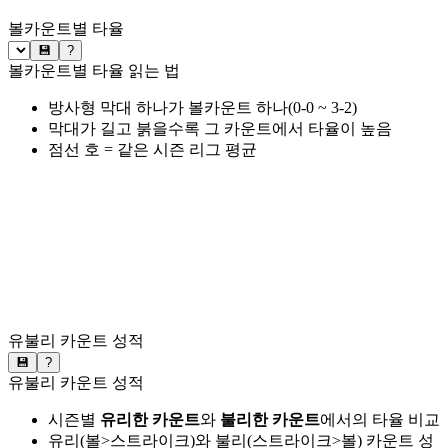
볼카운트별 타율
💾
?
볼카운트별 타율 읽는 법
방사형 막대 하나가 볼카운트 하나(0-0 ~ 3-2)
막대가 길고 붉을수록 그 카운트에서 타율이 높음
점선 호 = 같은 시즌 리그 평균
유불리 카운트 성적
💾
?
유불리 카운트 성적
시즌별
유리한 카운트
와
불리한 카운트
에서의 타율 비교
유리(볼>스트라이크)와 불리(스트라이크>볼) 카운트 성