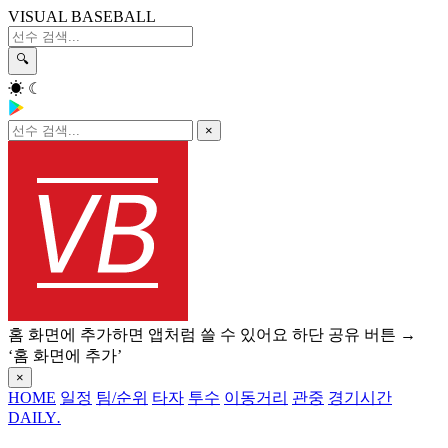
VISUAL BASEBALL
🔍
☀
☾
×
홈 화면에 추가하면 앱처럼 쓸 수 있어요
하단 공유 버튼 →
‘홈 화면에 추가’
×
HOME
일정
팀/순위
타자
투수
이동거리
관중
경기시간
DAILY
.