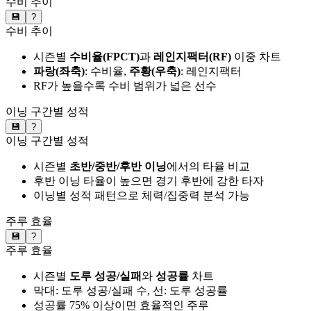
수비 추이
💾
?
수비 추이
시즌별
수비율(FPCT)
과
레인지팩터(RF)
이중 차트
파랑(좌축)
: 수비율,
주황(우축)
: 레인지팩터
RF가 높을수록 수비 범위가 넓은 선수
이닝 구간별 성적
💾
?
이닝 구간별 성적
시즌별
초반/중반/후반 이닝
에서의 타율 비교
후반 이닝 타율이 높으면 경기 후반에 강한 타자
이닝별 성적 패턴으로 체력/집중력 분석 가능
주루 효율
💾
?
주루 효율
시즌별
도루 성공/실패
와
성공률
차트
막대: 도루 성공/실패 수, 선: 도루 성공률
성공률 75% 이상이면 효율적인 주루