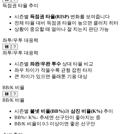
득점권 타율 추이
시즌별
득점권 타율(RISP)
변화를 보여줍니다
전체 타율 대비 득점권 타율이 높으면 클러치 히터
상황이 중요할 때 얼마나 잘 치는지 판단 가능
좌투/우투 대응력
💾
?
좌투/우투 대응력
시즌별
좌완/우완 투수
상대 타율 비교
좌우 차이가 작을수록 균형 잡힌 타자
큰 차이가 있으면 플래툰 기용 대상
BB/K 비율
💾
?
BB/K 비율
시즌별
볼넷 비율(BB%)
과
삼진 비율(K%)
추이
BB%↑ K%↓ 추세면 선구안이 좋아지는 중
BB/K 비율이 0.5 이상이면 좋은 선구안