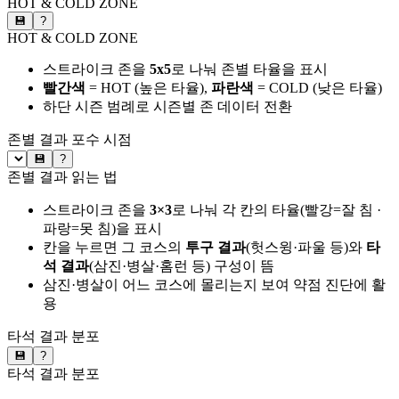
HOT & COLD ZONE
💾
?
HOT & COLD ZONE
스트라이크 존을
5x5
로 나눠 존별 타율을 표시
빨간색
= HOT (높은 타율),
파란색
= COLD (낮은 타율)
하단 시즌 범례로 시즌별 존 데이터 전환
존별 결과
포수 시점
💾
?
존별 결과 읽는 법
스트라이크 존을
3×3
로 나눠 각 칸의 타율(빨강=잘 침 ·
파랑=못 침)을 표시
칸을 누르면 그 코스의
투구 결과
(헛스윙·파울 등)와
타
석 결과
(삼진·병살·홈런 등) 구성이 뜸
삼진·병살이 어느 코스에 몰리는지 보여 약점 진단에 활
용
타석 결과 분포
💾
?
타석 결과 분포