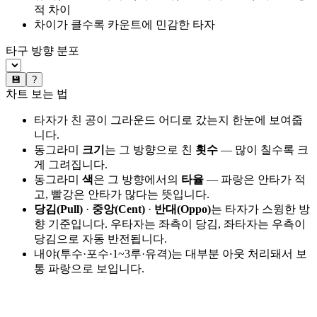
적 차이
차이가 클수록 카운트에 민감한 타자
타구 방향 분포
💾
?
차트 보는 법
타자가 친 공이 그라운드 어디로 갔는지 한눈에 보여줍
니다.
동그라미
크기
는 그 방향으로 친
횟수
— 많이 칠수록 크
게 그려집니다.
동그라미
색
은 그 방향에서의
타율
— 파랑은 안타가 적
고, 빨강은 안타가 많다는 뜻입니다.
당김(Pull)
·
중앙(Cent)
·
반대(Oppo)
는 타자가 스윙한 방
향 기준입니다. 우타자는 좌측이 당김, 좌타자는 우측이
당김으로 자동 반전됩니다.
내야(투수·포수·1~3루·유격)는 대부분 아웃 처리돼서 보
통 파랑으로 보입니다.