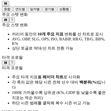
💾
종합
연도별
일자별
경기별
상황별
주요 스탯 변화
💾
?
주요 스탯 변화
커리어 동안의
10개 주요 지표
변화를 선 차트로 표시
AVG, OBP, SLG, OPS, ISO, BABIP, HR/G, TB/G, BB%,
K%
상단 토글로 막대/선 차트 전환 가능
타격 프로필
💾
?
타격 프로필
주요 타격 지표를
레이더 차트
로 시각화
각 축의 값은 해당 시즌 전체 선수 대비
백분위(%)
입니
다
100에 가까울수록 상위권 (K%, GIDP 등 낮을수록 좋은
지표는 역순 처리)
하단 시즌 범례를 클릭해 복수 시즌 비교 가능