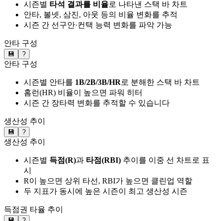
시즌별
타석 결과를 비율
로 나타낸 스택 바 차트
안타, 볼넷, 삼진, 아웃 등의 비율 변화를 추적
시즌 간 선구안·컨택 능력 변화를 파악 가능
안타 구성
💾
?
안타 구성
시즌별 안타를
1B/2B/3B/HR
로 분해한 스택 바 차트
홈런(HR) 비율이 높으면 파워 히터
시즌 간 장타력 변화를 추적할 수 있습니다
생산성 추이
💾
?
생산성 추이
시즌별
득점(R)
과
타점(RBI)
추이를 이중 선 차트로 표
시
R이 높으면 상위 타선, RBI가 높으면 클린업 역할
두 지표가 동시에 높은 시즌이 최고 생산성 시즌
득점권 타율 추이
💾
?