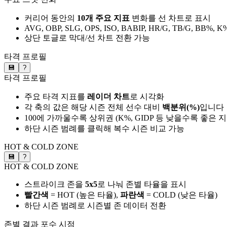
커리어 동안의
10개 주요 지표
변화를 선 차트로 표시
AVG, OBP, SLG, OPS, ISO, BABIP, HR/G, TB/G, BB%, K
상단 토글로 막대/선 차트 전환 가능
타격 프로필
💾
?
타격 프로필
주요 타격 지표를
레이더 차트
로 시각화
각 축의 값은 해당 시즌 전체 선수 대비
백분위(%)
입니다
100에 가까울수록 상위권 (K%, GIDP 등 낮을수록 좋은 
하단 시즌 범례를 클릭해 복수 시즌 비교 가능
HOT & COLD ZONE
💾
?
HOT & COLD ZONE
스트라이크 존을
5x5
로 나눠 존별 타율을 표시
빨간색
= HOT (높은 타율),
파란색
= COLD (낮은 타율)
하단 시즌 범례로 시즌별 존 데이터 전환
존별 결과
포수 시점