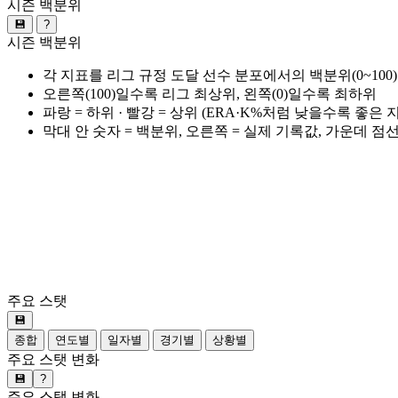
시즌 백분위
💾
?
시즌 백분위
각 지표를 리그 규정 도달 선수 분포에서의 백분위(0~100
오른쪽(100)일수록 리그 최상위, 왼쪽(0)일수록 최하위
파랑 = 하위 · 빨강 = 상위 (ERA·K%처럼 낮을수록 좋은
막대 안 숫자 = 백분위, 오른쪽 = 실제 기록값, 가운데 점
주요 스탯
💾
종합
연도별
일자별
경기별
상황별
주요 스탯 변화
💾
?
주요 스탯 변화