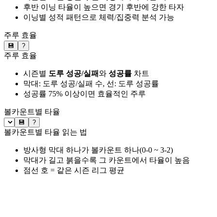
후반 이닝 타율이 높으면 경기 후반에 강한 타자
이닝별 성적 패턴으로 체력/집중력 분석 가능
주루 효율
💾
?
주루 효율
시즌별
도루 성공/실패
와
성공률
차트
막대: 도루 성공/실패 수, 선: 도루 성공률
성공률 75% 이상이면 효율적인 주루
볼카운트별 타율
💾
?
볼카운트별 타율 읽는 법
방사형 막대 하나가 볼카운트 하나(0-0 ~ 3-2)
막대가 길고 붉을수록 그 카운트에서 타율이 높음
점선 호 = 같은 시즌 리그 평균