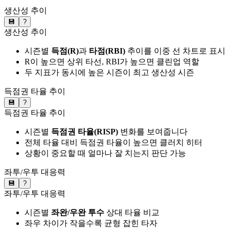
생산성 추이
💾
?
생산성 추이
시즌별
득점(R)
과
타점(RBI)
추이를 이중 선 차트로 표시
R이 높으면 상위 타선, RBI가 높으면 클린업 역할
두 지표가 동시에 높은 시즌이 최고 생산성 시즌
득점권 타율 추이
💾
?
득점권 타율 추이
시즌별
득점권 타율(RISP)
변화를 보여줍니다
전체 타율 대비 득점권 타율이 높으면 클러치 히터
상황이 중요할 때 얼마나 잘 치는지 판단 가능
좌투/우투 대응력
💾
?
좌투/우투 대응력
시즌별
좌완/우완 투수
상대 타율 비교
좌우 차이가 작을수록 균형 잡힌 타자