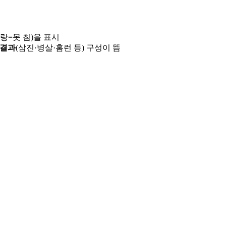
파랑=못 침)을 표시
 결과
(삼진·병살·홈런 등) 구성이 뜸
용