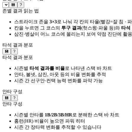
💾
?
존별 결과 읽는 법
스트라이크 존을
3×3
로 나눠 각 칸의 타율(빨강=잘 침 · 
칸을 누르면 그 코스의
투구 결과
(헛스윙·파울 등)와
타석
삼진·병살이 어느 코스에 몰리는지 보여 약점 진단에 활
타석 결과 분포
💾
?
타석 결과 분포
시즌별
타석 결과를 비율
로 나타낸 스택 바 차트
안타, 볼넷, 삼진, 아웃 등의 비율 변화를 추적
시즌 간 선구안·컨택 능력 변화를 파악 가능
안타 구성
💾
?
안타 구성
시즌별 안타를
1B/2B/3B/HR
로 분해한 스택 바 차트
홈런(HR) 비율이 높으면 파워 히터
시즌 간 장타력 변화를 추적할 수 있습니다