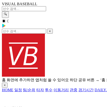
VISUAL BASEBALL
🔍
☀
☾
×
홈 화면에 추가하면 앱처럼 쓸 수 있어요
하단 공유 버튼 → ‘홈
×
HOME
일정
팀/순위
타자
투수
이동거리
관중
경기시간
DAILY