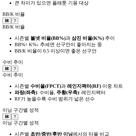
큰 차이가 있으면 플래툰 기용 대상
BB/K 비율
💾
?
BB/K 비율
시즌별
볼넷 비율(BB%)
과
삼진 비율(K%)
추이
BB%↑ K%↓ 추세면 선구안이 좋아지는 중
BB/K 비율이 0.5 이상이면 좋은 선구안
수비 추이
💾
?
수비 추이
시즌별
수비율(FPCT)
과
레인지팩터(RF)
이중 차트
파랑(좌축)
: 수비율,
주황(우축)
: 레인지팩터
RF가 높을수록 수비 범위가 넓은 선수
이닝 구간별 성적
💾
?
이닝 구간별 성적
시즌별
초반/중반/후반 이닝
에서의 타율 비교