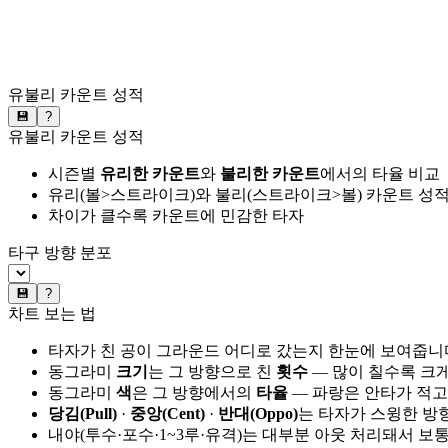
유불리 카운트 성적
💾
?
유불리 카운트 성적
시즌별
유리한 카운트
와
불리한 카운트
에서의 타율 비교
유리(볼>스트라이크)와 불리(스트라이크>볼) 카운트 성적
차이가 클수록 카운트에 민감한 타자
타구 방향 분포
💾
?
차트 보는 법
타자가 친 공이 그라운드 어디로 갔는지 한눈에 보여줍니
동그라미
크기
는 그 방향으로 친
횟수
— 많이 칠수록 크
동그라미
색
은 그 방향에서의
타율
— 파랑은 안타가 적고
당김(Pull)
·
중앙(Cent)
·
반대(Oppo)
는 타자가 스윙한 방
내야(투수·포수·1~3루·유격)는 대부분 아웃 처리돼서 보