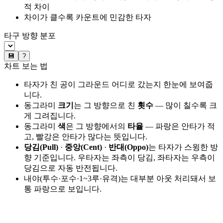
적 차이
차이가 클수록 카운트에 민감한 타자
타구 방향 분포
💾
?
차트 보는 법
타자가 친 공이 그라운드 어디로 갔는지 한눈에 보여줍
니다.
동그라미
크기
는 그 방향으로 친
횟수
— 많이 칠수록 크
게 그려집니다.
동그라미
색
은 그 방향에서의
타율
— 파랑은 안타가 적
고, 빨강은 안타가 많다는 뜻입니다.
당김(Pull)
·
중앙(Cent)
·
반대(Oppo)
는 타자가 스윙한 방
향 기준입니다. 우타자는 좌측이 당김, 좌타자는 우측이
당김으로 자동 반전됩니다.
내야(투수·포수·1~3루·유격)는 대부분 아웃 처리돼서 보
통 파랑으로 보입니다.