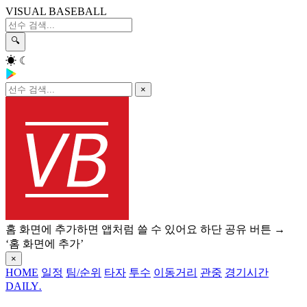
VISUAL BASEBALL
🔍
☀
☾
×
홈 화면에 추가하면 앱처럼 쓸 수 있어요
하단 공유 버튼 →
‘홈 화면에 추가’
×
HOME
일정
팀/순위
타자
투수
이동거리
관중
경기시간
DAILY
.