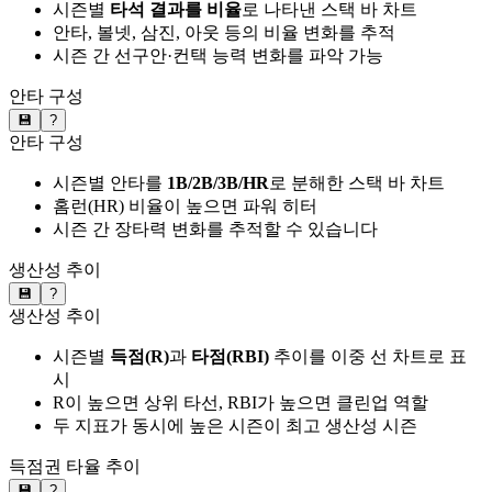
시즌별
타석 결과를 비율
로 나타낸 스택 바 차트
안타, 볼넷, 삼진, 아웃 등의 비율 변화를 추적
시즌 간 선구안·컨택 능력 변화를 파악 가능
안타 구성
💾
?
안타 구성
시즌별 안타를
1B/2B/3B/HR
로 분해한 스택 바 차트
홈런(HR) 비율이 높으면 파워 히터
시즌 간 장타력 변화를 추적할 수 있습니다
생산성 추이
💾
?
생산성 추이
시즌별
득점(R)
과
타점(RBI)
추이를 이중 선 차트로 표
시
R이 높으면 상위 타선, RBI가 높으면 클린업 역할
두 지표가 동시에 높은 시즌이 최고 생산성 시즌
득점권 타율 추이
💾
?