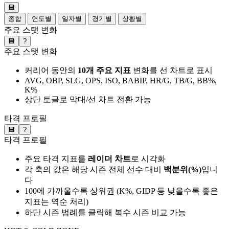
💾
종합
연도별
일자별
경기별
상황별
주요 스탯 변화
💾
?
주요 스탯 변화
커리어 동안의
10개 주요 지표
변화를 선 차트로 표시
AVG, OBP, SLG, OPS, ISO, BABIP, HR/G, TB/G, BB%,
K%
상단 토글로 막대/선 차트 전환 가능
타격 프로필
💾
?
타격 프로필
주요 타격 지표를
레이더 차트
로 시각화
각 축의 값은 해당 시즌 전체 선수 대비
백분위(%)
입니
다
100에 가까울수록 상위권 (K%, GIDP 등 낮을수록 좋은
지표는 역순 처리)
하단 시즌 범례를 클릭해 복수 시즌 비교 가능