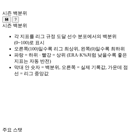
시즌 백분위
💾
?
시즌 백분위
각 지표를 리그 규정 도달 선수 분포에서의 백분위
(0~100)로 표시
오른쪽(100)일수록 리그 최상위, 왼쪽(0)일수록 최하위
파랑 = 하위 · 빨강 = 상위 (ERA·K%처럼 낮을수록 좋은
지표는 자동 반전)
막대 안 숫자 = 백분위, 오른쪽 = 실제 기록값, 가운데 점
선 = 리그 중앙값
주요 스탯