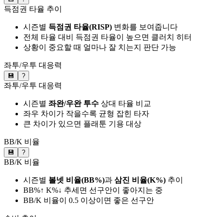
득점권 타율 추이
시즌별
득점권 타율(RISP)
변화를 보여줍니다
전체 타율 대비 득점권 타율이 높으면 클러치 히터
상황이 중요할 때 얼마나 잘 치는지 판단 가능
좌투/우투 대응력
💾
?
좌투/우투 대응력
시즌별
좌완/우완 투수
상대 타율 비교
좌우 차이가 작을수록 균형 잡힌 타자
큰 차이가 있으면 플래툰 기용 대상
BB/K 비율
💾
?
BB/K 비율
시즌별
볼넷 비율(BB%)
과
삼진 비율(K%)
추이
BB%↑ K%↓ 추세면 선구안이 좋아지는 중
BB/K 비율이 0.5 이상이면 좋은 선구안