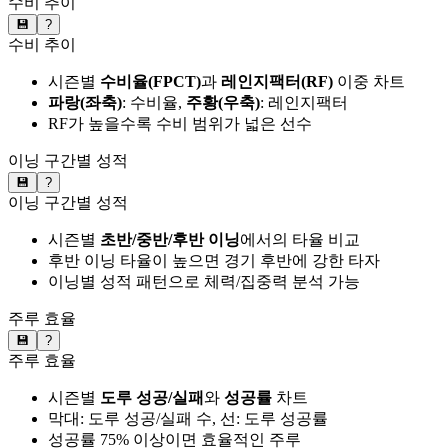
수비 추이
💾
?
수비 추이
시즌별
수비율(FPCT)
과
레인지팩터(RF)
이중 차트
파랑(좌축)
: 수비율,
주황(우축)
: 레인지팩터
RF가 높을수록 수비 범위가 넓은 선수
이닝 구간별 성적
💾
?
이닝 구간별 성적
시즌별
초반/중반/후반 이닝
에서의 타율 비교
후반 이닝 타율이 높으면 경기 후반에 강한 타자
이닝별 성적 패턴으로 체력/집중력 분석 가능
주루 효율
💾
?
주루 효율
시즌별
도루 성공/실패
와
성공률
차트
막대: 도루 성공/실패 수, 선: 도루 성공률
성공률 75% 이상이면 효율적인 주루