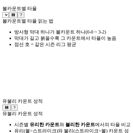
볼카운트별 타율
💾
?
볼카운트별 타율 읽는 법
방사형 막대 하나가 볼카운트 하나(0-0 ~ 3-2)
막대가 길고 붉을수록 그 카운트에서 타율이 높음
점선 호 = 같은 시즌 리그 평균
유불리 카운트 성적
💾
?
유불리 카운트 성적
시즌별
유리한 카운트
와
불리한 카운트
에서의 타율 비교
유리(볼>스트라이크)와 불리(스트라이크>볼) 카운트 성