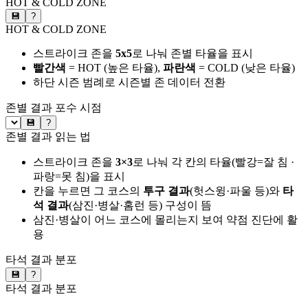
HOT & COLD ZONE
💾
?
HOT & COLD ZONE
스트라이크 존을
5x5
로 나눠 존별 타율을 표시
빨간색
= HOT (높은 타율),
파란색
= COLD (낮은 타율)
하단 시즌 범례로 시즌별 존 데이터 전환
존별 결과
포수 시점
💾
?
존별 결과 읽는 법
스트라이크 존을
3×3
로 나눠 각 칸의 타율(빨강=잘 침 ·
파랑=못 침)을 표시
칸을 누르면 그 코스의
투구 결과
(헛스윙·파울 등)와
타
석 결과
(삼진·병살·홈런 등) 구성이 뜸
삼진·병살이 어느 코스에 몰리는지 보여 약점 진단에 활
용
타석 결과 분포
💾
?
타석 결과 분포