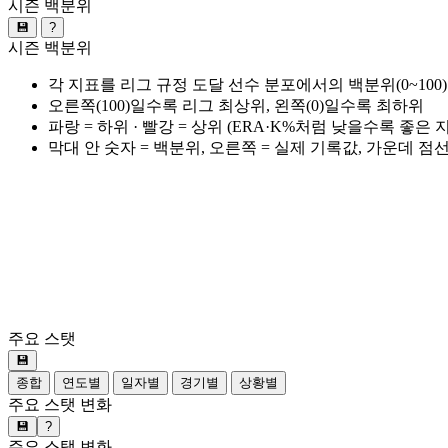
시즌 백분위
💾
?
시즌 백분위
각 지표를 리그 규정 도달 선수 분포에서의 백분위(0~100
오른쪽(100)일수록 리그 최상위, 왼쪽(0)일수록 최하위
파랑 = 하위 · 빨강 = 상위 (ERA·K%처럼 낮을수록 좋은
막대 안 숫자 = 백분위, 오른쪽 = 실제 기록값, 가운데 점
주요 스탯
💾
종합
연도별
일자별
경기별
상황별
주요 스탯 변화
💾
?
주요 스탯 변화