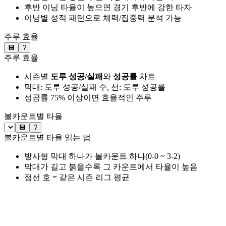
후반 이닝 타율이 높으면 경기 후반에 강한 타자
이닝별 성적 패턴으로 체력/집중력 분석 가능
주루 효율
💾
?
주루 효율
시즌별
도루 성공/실패
와
성공률
차트
막대: 도루 성공/실패 수, 선: 도루 성공률
성공률 75% 이상이면 효율적인 주루
볼카운트별 타율
💾
?
볼카운트별 타율 읽는 법
방사형 막대 하나가 볼카운트 하나(0-0 ~ 3-2)
막대가 길고 붉을수록 그 카운트에서 타율이 높음
점선 호 = 같은 시즌 리그 평균