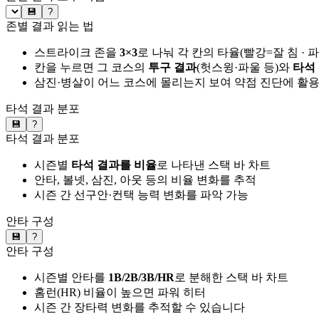
💾
?
존별 결과 읽는 법
스트라이크 존을
3×3
로 나눠 각 칸의 타율(빨강=잘 침 · 
칸을 누르면 그 코스의
투구 결과
(헛스윙·파울 등)와
타석
삼진·병살이 어느 코스에 몰리는지 보여 약점 진단에 활
타석 결과 분포
💾
?
타석 결과 분포
시즌별
타석 결과를 비율
로 나타낸 스택 바 차트
안타, 볼넷, 삼진, 아웃 등의 비율 변화를 추적
시즌 간 선구안·컨택 능력 변화를 파악 가능
안타 구성
💾
?
안타 구성
시즌별 안타를
1B/2B/3B/HR
로 분해한 스택 바 차트
홈런(HR) 비율이 높으면 파워 히터
시즌 간 장타력 변화를 추적할 수 있습니다