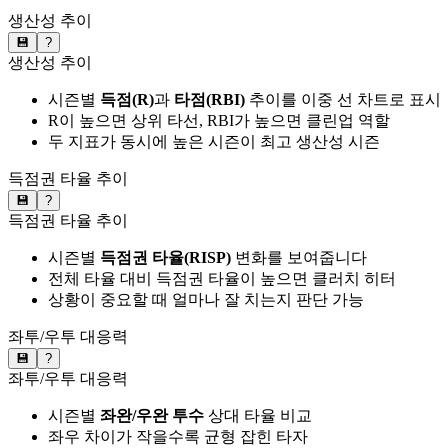
생산성 추이
💾
?
생산성 추이
시즌별
득점(R)
과
타점(RBI)
추이를 이중 선 차트로 표시
R이 높으면 상위 타선, RBI가 높으면 클린업 역할
두 지표가 동시에 높은 시즌이 최고 생산성 시즌
득점권 타율 추이
💾
?
득점권 타율 추이
시즌별
득점권 타율(RISP)
변화를 보여줍니다
전체 타율 대비 득점권 타율이 높으면 클러치 히터
상황이 중요할 때 얼마나 잘 치는지 판단 가능
좌투/우투 대응력
💾
?
좌투/우투 대응력
시즌별
좌완/우완 투수
상대 타율 비교
좌우 차이가 작을수록 균형 잡힌 타자