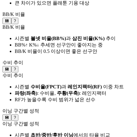
큰 차이가 있으면 플래툰 기용 대상
BB/K 비율
💾
?
BB/K 비율
시즌별
볼넷 비율(BB%)
과
삼진 비율(K%)
추이
BB%↑ K%↓ 추세면 선구안이 좋아지는 중
BB/K 비율이 0.5 이상이면 좋은 선구안
수비 추이
💾
?
수비 추이
시즌별
수비율(FPCT)
과
레인지팩터(RF)
이중 차트
파랑(좌축)
: 수비율,
주황(우축)
: 레인지팩터
RF가 높을수록 수비 범위가 넓은 선수
이닝 구간별 성적
💾
?
이닝 구간별 성적
시즌별
초반/중반/후반 이닝
에서의 타율 비교