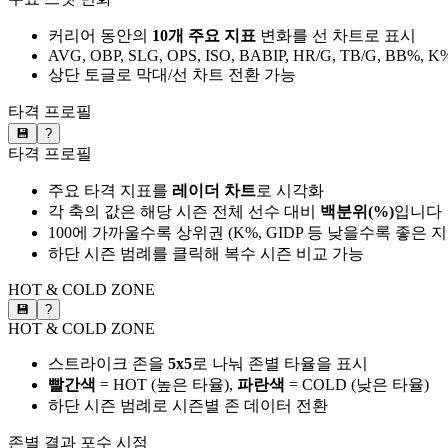
커리어 동안의
10개 주요 지표
변화를 선 차트로 표시
AVG, OBP, SLG, OPS, ISO, BABIP, HR/G, TB/G, BB%, K
상단 토글로 막대/선 차트 전환 가능
타격 프로필
💾
?
타격 프로필
주요 타격 지표를
레이더 차트
로 시각화
각 축의 값은 해당 시즌 전체 선수 대비
백분위(%)
입니다
100에 가까울수록 상위권 (K%, GIDP 등 낮을수록 좋은 
하단 시즌 범례를 클릭해 복수 시즌 비교 가능
HOT & COLD ZONE
💾
?
HOT & COLD ZONE
스트라이크 존을
5x5
로 나눠 존별 타율을 표시
빨간색
= HOT (높은 타율),
파란색
= COLD (낮은 타율)
하단 시즌 범례로 시즌별 존 데이터 전환
존별 결과
포수 시점