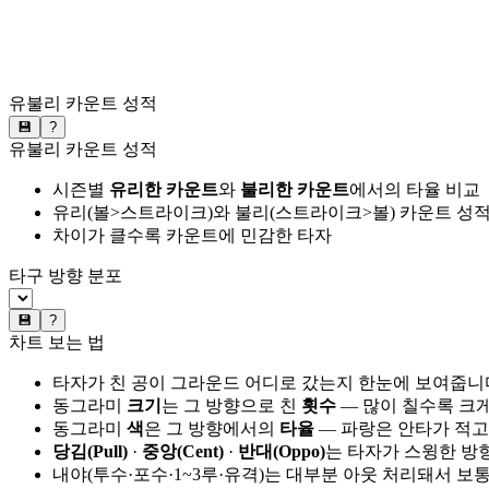
유불리 카운트 성적
💾
?
유불리 카운트 성적
시즌별
유리한 카운트
와
불리한 카운트
에서의 타율 비교
유리(볼>스트라이크)와 불리(스트라이크>볼) 카운트 성적
차이가 클수록 카운트에 민감한 타자
타구 방향 분포
💾
?
차트 보는 법
타자가 친 공이 그라운드 어디로 갔는지 한눈에 보여줍니
동그라미
크기
는 그 방향으로 친
횟수
— 많이 칠수록 크
동그라미
색
은 그 방향에서의
타율
— 파랑은 안타가 적고
당김(Pull)
·
중앙(Cent)
·
반대(Oppo)
는 타자가 스윙한 방
내야(투수·포수·1~3루·유격)는 대부분 아웃 처리돼서 보