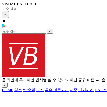
VISUAL BASEBALL
🔍
☀
☾
×
홈 화면에 추가하면 앱처럼 쓸 수 있어요
하단 공유 버튼 → ‘홈
×
HOME
일정
팀/순위
타자
투수
이동거리
관중
경기시간
DAILY