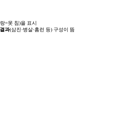
파랑=못 침)을 표시
 결과
(삼진·병살·홈런 등) 구성이 뜸
용