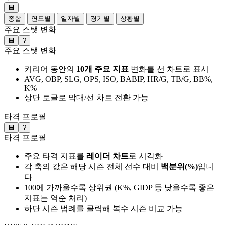
💾
종합
연도별
일자별
경기별
상황별
주요 스탯 변화
💾
?
주요 스탯 변화
커리어 동안의
10개 주요 지표
변화를 선 차트로 표시
AVG, OBP, SLG, OPS, ISO, BABIP, HR/G, TB/G, BB%,
K%
상단 토글로 막대/선 차트 전환 가능
타격 프로필
💾
?
타격 프로필
주요 타격 지표를
레이더 차트
로 시각화
각 축의 값은 해당 시즌 전체 선수 대비
백분위(%)
입니
다
100에 가까울수록 상위권 (K%, GIDP 등 낮을수록 좋은
지표는 역순 처리)
하단 시즌 범례를 클릭해 복수 시즌 비교 가능