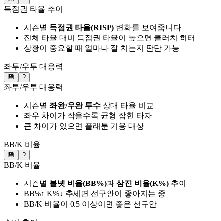
득점권 타율 추이
시즌별
득점권 타율(RISP)
변화를 보여줍니다
전체 타율 대비 득점권 타율이 높으면 클러치 히터
상황이 중요할 때 얼마나 잘 치는지 판단 가능
좌투/우투 대응력
💾
?
좌투/우투 대응력
시즌별
좌완/우완 투수
상대 타율 비교
좌우 차이가 작을수록 균형 잡힌 타자
큰 차이가 있으면 플래툰 기용 대상
BB/K 비율
💾
?
BB/K 비율
시즌별
볼넷 비율(BB%)
과
삼진 비율(K%)
추이
BB%↑ K%↓ 추세면 선구안이 좋아지는 중
BB/K 비율이 0.5 이상이면 좋은 선구안