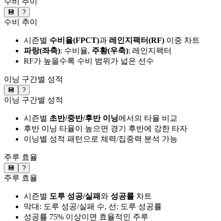
수비 추이
💾
?
수비 추이
시즌별
수비율(FPCT)
과
레인지팩터(RF)
이중 차트
파랑(좌축)
: 수비율,
주황(우축)
: 레인지팩터
RF가 높을수록 수비 범위가 넓은 선수
이닝 구간별 성적
💾
?
이닝 구간별 성적
시즌별
초반/중반/후반 이닝
에서의 타율 비교
후반 이닝 타율이 높으면 경기 후반에 강한 타자
이닝별 성적 패턴으로 체력/집중력 분석 가능
주루 효율
💾
?
주루 효율
시즌별
도루 성공/실패
와
성공률
차트
막대: 도루 성공/실패 수, 선: 도루 성공률
성공률 75% 이상이면 효율적인 주루