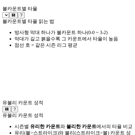
볼카운트별 타율
💾
?
볼카운트별 타율 읽는 법
방사형 막대 하나가 볼카운트 하나(0-0 ~ 3-2)
막대가 길고 붉을수록 그 카운트에서 타율이 높음
점선 호 = 같은 시즌 리그 평균
유불리 카운트 성적
💾
?
유불리 카운트 성적
시즌별
유리한 카운트
와
불리한 카운트
에서의 타율 비교
유리(볼>스트라이크)와 불리(스트라이크>볼) 카운트 성