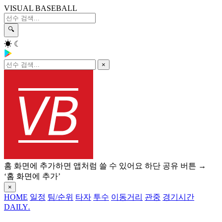
VISUAL BASEBALL
🔍
☀
☾
×
홈 화면에 추가하면 앱처럼 쓸 수 있어요
하단 공유 버튼 →
‘홈 화면에 추가’
×
HOME
일정
팀/순위
타자
투수
이동거리
관중
경기시간
DAILY
.