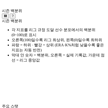
시즌 백분위
💾
?
시즌 백분위
각 지표를 리그 규정 도달 선수 분포에서의 백분위
(0~100)로 표시
오른쪽(100)일수록 리그 최상위, 왼쪽(0)일수록 최하위
파랑 = 하위 · 빨강 = 상위 (ERA·K%처럼 낮을수록 좋은
지표는 자동 반전)
막대 안 숫자 = 백분위, 오른쪽 = 실제 기록값, 가운데 점
선 = 리그 중앙값
주요 스탯