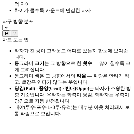
적 차이
차이가 클수록 카운트에 민감한 타자
타구 방향 분포
💾
?
차트 보는 법
타자가 친 공이 그라운드 어디로 갔는지 한눈에 보여줍
니다.
동그라미
크기
는 그 방향으로 친
횟수
— 많이 칠수록 크
게 그려집니다.
동그라미
색
은 그 방향에서의
타율
— 파랑은 안타가 적
고, 빨강은 안타가 많다는 뜻입니다.
당김(Pull)
·
중앙(Cent)
·
반대(Oppo)
는 타자가 스윙한 방
향 기준입니다. 우타자는 좌측이 당김, 좌타자는 우측이
당김으로 자동 반전됩니다.
내야(투수·포수·1~3루·유격)는 대부분 아웃 처리돼서 보
통 파랑으로 보입니다.