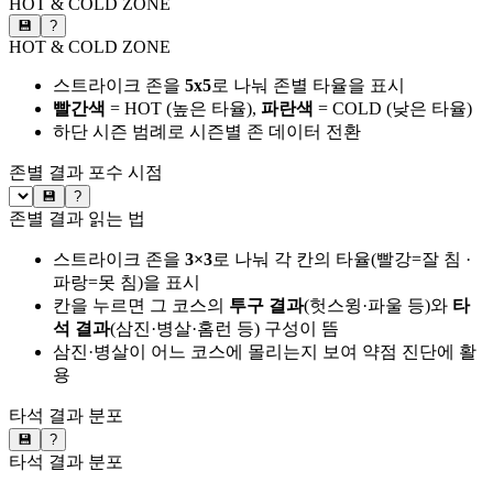
HOT & COLD ZONE
💾
?
HOT & COLD ZONE
스트라이크 존을
5x5
로 나눠 존별 타율을 표시
빨간색
= HOT (높은 타율),
파란색
= COLD (낮은 타율)
하단 시즌 범례로 시즌별 존 데이터 전환
존별 결과
포수 시점
💾
?
존별 결과 읽는 법
스트라이크 존을
3×3
로 나눠 각 칸의 타율(빨강=잘 침 ·
파랑=못 침)을 표시
칸을 누르면 그 코스의
투구 결과
(헛스윙·파울 등)와
타
석 결과
(삼진·병살·홈런 등) 구성이 뜸
삼진·병살이 어느 코스에 몰리는지 보여 약점 진단에 활
용
타석 결과 분포
💾
?
타석 결과 분포