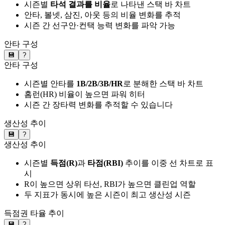
시즌별
타석 결과를 비율
로 나타낸 스택 바 차트
안타, 볼넷, 삼진, 아웃 등의 비율 변화를 추적
시즌 간 선구안·컨택 능력 변화를 파악 가능
안타 구성
💾
?
안타 구성
시즌별 안타를
1B/2B/3B/HR
로 분해한 스택 바 차트
홈런(HR) 비율이 높으면 파워 히터
시즌 간 장타력 변화를 추적할 수 있습니다
생산성 추이
💾
?
생산성 추이
시즌별
득점(R)
과
타점(RBI)
추이를 이중 선 차트로 표
시
R이 높으면 상위 타선, RBI가 높으면 클린업 역할
두 지표가 동시에 높은 시즌이 최고 생산성 시즌
득점권 타율 추이
💾
?