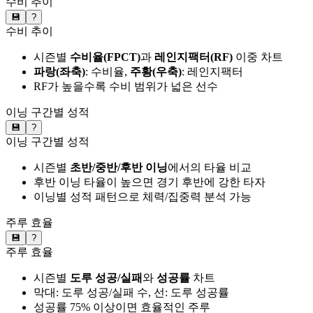
수비 추이
💾
?
수비 추이
시즌별
수비율(FPCT)
과
레인지팩터(RF)
이중 차트
파랑(좌축)
: 수비율,
주황(우축)
: 레인지팩터
RF가 높을수록 수비 범위가 넓은 선수
이닝 구간별 성적
💾
?
이닝 구간별 성적
시즌별
초반/중반/후반 이닝
에서의 타율 비교
후반 이닝 타율이 높으면 경기 후반에 강한 타자
이닝별 성적 패턴으로 체력/집중력 분석 가능
주루 효율
💾
?
주루 효율
시즌별
도루 성공/실패
와
성공률
차트
막대: 도루 성공/실패 수, 선: 도루 성공률
성공률 75% 이상이면 효율적인 주루