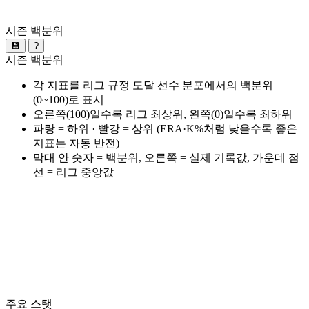
시즌 백분위
💾
?
시즌 백분위
각 지표를 리그 규정 도달 선수 분포에서의 백분위
(0~100)로 표시
오른쪽(100)일수록 리그 최상위, 왼쪽(0)일수록 최하위
파랑 = 하위 · 빨강 = 상위 (ERA·K%처럼 낮을수록 좋은
지표는 자동 반전)
막대 안 숫자 = 백분위, 오른쪽 = 실제 기록값, 가운데 점
선 = 리그 중앙값
주요 스탯