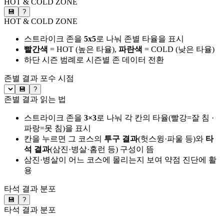
HOT & COLD ZONE
💾
?
HOT & COLD ZONE
스트라이크 존을
5x5
로 나눠 존별 타율을 표시
빨간색
= HOT (높은 타율),
파란색
= COLD (낮은 타율)
하단 시즌 범례로 시즌별 존 데이터 전환
존별 결과
포수 시점
💾
?
존별 결과 읽는 법
스트라이크 존을
3×3
로 나눠 각 칸의 타율(빨강=잘 침 ·
파랑=못 침)을 표시
칸을 누르면 그 코스의
투구 결과
(헛스윙·파울 등)와
타
석 결과
(삼진·병살·홈런 등) 구성이 뜸
삼진·병살이 어느 코스에 몰리는지 보여 약점 진단에 활
용
타석 결과 분포
💾
?
타석 결과 분포