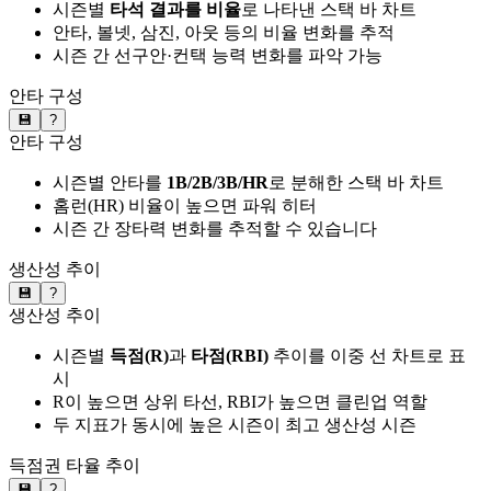
시즌별
타석 결과를 비율
로 나타낸 스택 바 차트
안타, 볼넷, 삼진, 아웃 등의 비율 변화를 추적
시즌 간 선구안·컨택 능력 변화를 파악 가능
안타 구성
💾
?
안타 구성
시즌별 안타를
1B/2B/3B/HR
로 분해한 스택 바 차트
홈런(HR) 비율이 높으면 파워 히터
시즌 간 장타력 변화를 추적할 수 있습니다
생산성 추이
💾
?
생산성 추이
시즌별
득점(R)
과
타점(RBI)
추이를 이중 선 차트로 표
시
R이 높으면 상위 타선, RBI가 높으면 클린업 역할
두 지표가 동시에 높은 시즌이 최고 생산성 시즌
득점권 타율 추이
💾
?