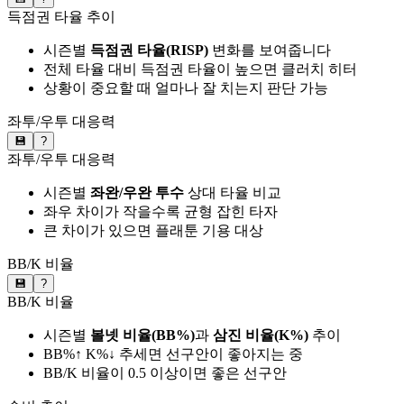
득점권 타율 추이
시즌별
득점권 타율(RISP)
변화를 보여줍니다
전체 타율 대비 득점권 타율이 높으면 클러치 히터
상황이 중요할 때 얼마나 잘 치는지 판단 가능
좌투/우투 대응력
💾
?
좌투/우투 대응력
시즌별
좌완/우완 투수
상대 타율 비교
좌우 차이가 작을수록 균형 잡힌 타자
큰 차이가 있으면 플래툰 기용 대상
BB/K 비율
💾
?
BB/K 비율
시즌별
볼넷 비율(BB%)
과
삼진 비율(K%)
추이
BB%↑ K%↓ 추세면 선구안이 좋아지는 중
BB/K 비율이 0.5 이상이면 좋은 선구안