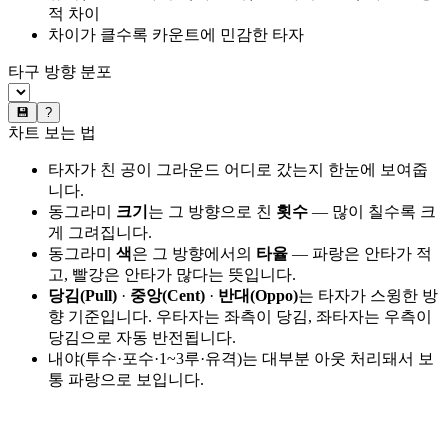
적 차이
차이가 클수록 카운트에 민감한 타자
타구 방향 분포
💾
?
차트 보는 법
타자가 친 공이 그라운드 어디로 갔는지 한눈에 보여줍
니다.
동그라미
크기
는 그 방향으로 친
횟수
— 많이 칠수록 크
게 그려집니다.
동그라미
색
은 그 방향에서의
타율
— 파랑은 안타가 적
고, 빨강은 안타가 많다는 뜻입니다.
당김(Pull)
·
중앙(Cent)
·
반대(Oppo)
는 타자가 스윙한 방
향 기준입니다. 우타자는 좌측이 당김, 좌타자는 우측이
당김으로 자동 반전됩니다.
내야(투수·포수·1~3루·유격)는 대부분 아웃 처리돼서 보
통 파랑으로 보입니다.