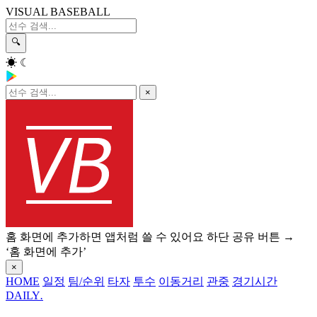
VISUAL BASEBALL
🔍
☀
☾
×
홈 화면에 추가하면 앱처럼 쓸 수 있어요
하단 공유 버튼 →
‘홈 화면에 추가’
×
HOME
일정
팀/순위
타자
투수
이동거리
관중
경기시간
DAILY
.