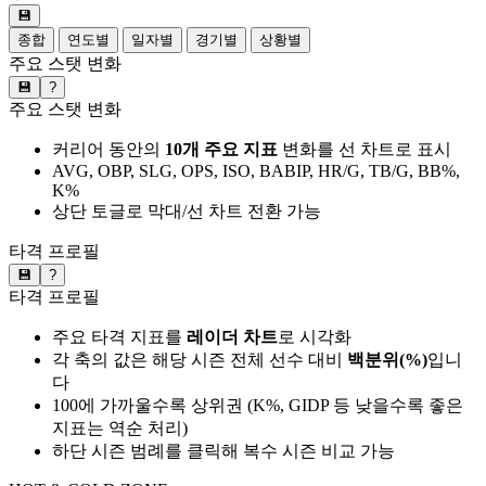
💾
종합
연도별
일자별
경기별
상황별
주요 스탯 변화
💾
?
주요 스탯 변화
커리어 동안의
10개 주요 지표
변화를 선 차트로 표시
AVG, OBP, SLG, OPS, ISO, BABIP, HR/G, TB/G, BB%,
K%
상단 토글로 막대/선 차트 전환 가능
타격 프로필
💾
?
타격 프로필
주요 타격 지표를
레이더 차트
로 시각화
각 축의 값은 해당 시즌 전체 선수 대비
백분위(%)
입니
다
100에 가까울수록 상위권 (K%, GIDP 등 낮을수록 좋은
지표는 역순 처리)
하단 시즌 범례를 클릭해 복수 시즌 비교 가능