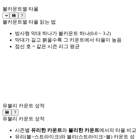
볼카운트별 타율
💾
?
볼카운트별 타율 읽는 법
방사형 막대 하나가 볼카운트 하나(0-0 ~ 3-2)
막대가 길고 붉을수록 그 카운트에서 타율이 높음
점선 호 = 같은 시즌 리그 평균
유불리 카운트 성적
💾
?
유불리 카운트 성적
시즌별
유리한 카운트
와
불리한 카운트
에서의 타율 비교
유리(볼>스트라이크)와 불리(스트라이크>볼) 카운트 성