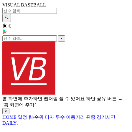
VISUAL BASEBALL
🔍
☀
☾
×
홈 화면에 추가하면 앱처럼 쓸 수 있어요
하단 공유 버튼 →
‘홈 화면에 추가’
×
HOME
일정
팀/순위
타자
투수
이동거리
관중
경기시간
DAILY
.