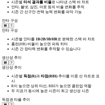
시즌별
타석 결과를 비율
로 나타낸 스택 바 차트
안타, 볼넷, 삼진, 아웃 등의 비율 변화를 추적
시즌 간 선구안·컨택 능력 변화를 파악 가능
안타 구성
💾
?
안타 구성
시즌별 안타를
1B/2B/3B/HR
로 분해한 스택 바 차트
홈런(HR) 비율이 높으면 파워 히터
시즌 간 장타력 변화를 추적할 수 있습니다
생산성 추이
💾
?
생산성 추이
시즌별
득점(R)
과
타점(RBI)
추이를 이중 선 차트로 표
시
R이 높으면 상위 타선, RBI가 높으면 클린업 역할
두 지표가 동시에 높은 시즌이 최고 생산성 시즌
득점권 타율 추이
💾
?