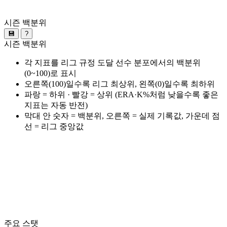
시즌 백분위
💾
?
시즌 백분위
각 지표를 리그 규정 도달 선수 분포에서의 백분위
(0~100)로 표시
오른쪽(100)일수록 리그 최상위, 왼쪽(0)일수록 최하위
파랑 = 하위 · 빨강 = 상위 (ERA·K%처럼 낮을수록 좋은
지표는 자동 반전)
막대 안 숫자 = 백분위, 오른쪽 = 실제 기록값, 가운데 점
선 = 리그 중앙값
주요 스탯