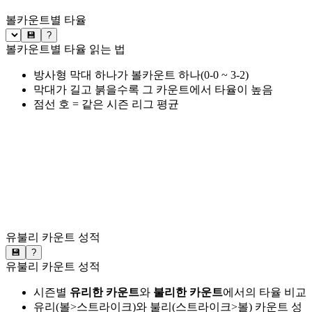
볼카운트별 타율
💾
?
볼카운트별 타율 읽는 법
방사형 막대 하나가 볼카운트 하나(0-0 ~ 3-2)
막대가 길고 붉을수록 그 카운트에서 타율이 높음
점선 호 = 같은 시즌 리그 평균
유불리 카운트 성적
💾
?
유불리 카운트 성적
시즌별
유리한 카운트
와
불리한 카운트
에서의 타율 비교
유리(볼>스트라이크)와 불리(스트라이크>볼) 카운트 성