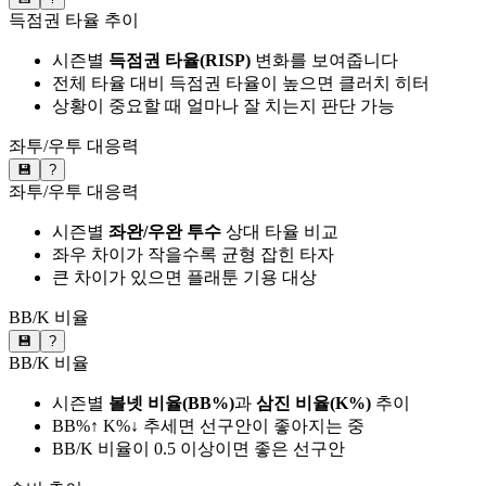
득점권 타율 추이
시즌별
득점권 타율(RISP)
변화를 보여줍니다
전체 타율 대비 득점권 타율이 높으면 클러치 히터
상황이 중요할 때 얼마나 잘 치는지 판단 가능
좌투/우투 대응력
💾
?
좌투/우투 대응력
시즌별
좌완/우완 투수
상대 타율 비교
좌우 차이가 작을수록 균형 잡힌 타자
큰 차이가 있으면 플래툰 기용 대상
BB/K 비율
💾
?
BB/K 비율
시즌별
볼넷 비율(BB%)
과
삼진 비율(K%)
추이
BB%↑ K%↓ 추세면 선구안이 좋아지는 중
BB/K 비율이 0.5 이상이면 좋은 선구안