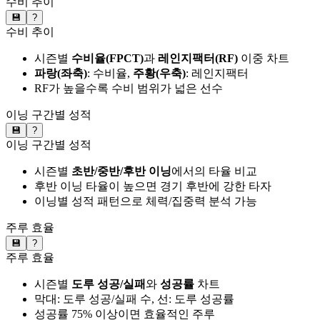
수비 추이
💾
?
수비 추이
시즌별
수비율(FPCT)
과
레인지팩터(RF)
이중 차트
파랑(좌축)
: 수비율,
주황(우축)
: 레인지팩터
RF가 높을수록 수비 범위가 넓은 선수
이닝 구간별 성적
💾
?
이닝 구간별 성적
시즌별
초반/중반/후반 이닝
에서의 타율 비교
후반 이닝 타율이 높으면 경기 후반에 강한 타자
이닝별 성적 패턴으로 체력/집중력 분석 가능
주루 효율
💾
?
주루 효율
시즌별
도루 성공/실패
와
성공률
차트
막대: 도루 성공/실패 수, 선: 도루 성공률
성공률 75% 이상이면 효율적인 주루