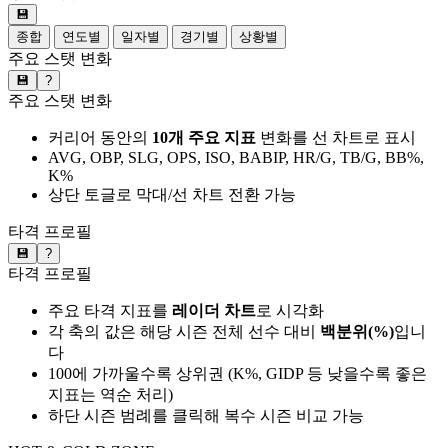
💾
종합
연도별
일자별
경기별
상황별
주요 스탯 변화
💾
?
주요 스탯 변화
커리어 동안의
10개 주요 지표
변화를 선 차트로 표시
AVG, OBP, SLG, OPS, ISO, BABIP, HR/G, TB/G, BB%,
K%
상단 토글로 막대/선 차트 전환 가능
타격 프로필
💾
?
타격 프로필
주요 타격 지표를
레이더 차트
로 시각화
각 축의 값은 해당 시즌 전체 선수 대비
백분위(%)
입니
다
100에 가까울수록 상위권 (K%, GIDP 등 낮을수록 좋은
지표는 역순 처리)
하단 시즌 범례를 클릭해 복수 시즌 비교 가능