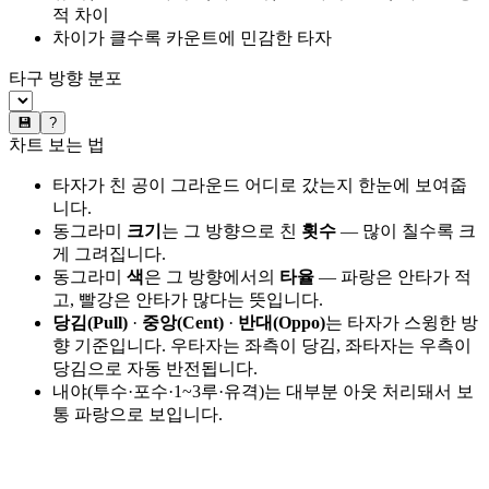
적 차이
차이가 클수록 카운트에 민감한 타자
타구 방향 분포
💾
?
차트 보는 법
타자가 친 공이 그라운드 어디로 갔는지 한눈에 보여줍
니다.
동그라미
크기
는 그 방향으로 친
횟수
— 많이 칠수록 크
게 그려집니다.
동그라미
색
은 그 방향에서의
타율
— 파랑은 안타가 적
고, 빨강은 안타가 많다는 뜻입니다.
당김(Pull)
·
중앙(Cent)
·
반대(Oppo)
는 타자가 스윙한 방
향 기준입니다. 우타자는 좌측이 당김, 좌타자는 우측이
당김으로 자동 반전됩니다.
내야(투수·포수·1~3루·유격)는 대부분 아웃 처리돼서 보
통 파랑으로 보입니다.