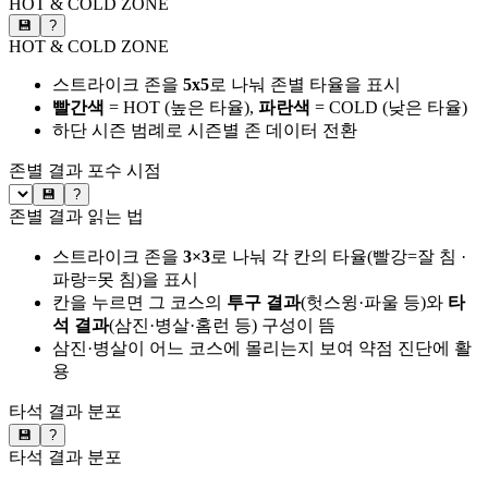
HOT & COLD ZONE
💾
?
HOT & COLD ZONE
스트라이크 존을
5x5
로 나눠 존별 타율을 표시
빨간색
= HOT (높은 타율),
파란색
= COLD (낮은 타율)
하단 시즌 범례로 시즌별 존 데이터 전환
존별 결과
포수 시점
💾
?
존별 결과 읽는 법
스트라이크 존을
3×3
로 나눠 각 칸의 타율(빨강=잘 침 ·
파랑=못 침)을 표시
칸을 누르면 그 코스의
투구 결과
(헛스윙·파울 등)와
타
석 결과
(삼진·병살·홈런 등) 구성이 뜸
삼진·병살이 어느 코스에 몰리는지 보여 약점 진단에 활
용
타석 결과 분포
💾
?
타석 결과 분포