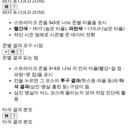
HOT & COLD ZONE
💾
?
HOT & COLD ZONE
스트라이크 존을
5x5
로 나눠 존별 타율을 표시
빨간색
= HOT (높은 타율),
파란색
= COLD (낮은 타율)
하단 시즌 범례로 시즌별 존 데이터 전환
존별 결과
포수 시점
💾
?
존별 결과 읽는 법
스트라이크 존을
3×3
로 나눠 각 칸의 타율(빨강=잘 침 ·
파랑=못 침)을 표시
칸을 누르면 그 코스의
투구 결과
(헛스윙·파울 등)와
타
석 결과
(삼진·병살·홈런 등) 구성이 뜸
삼진·병살이 어느 코스에 몰리는지 보여 약점 진단에 활
용
타석 결과 분포
💾
?
타석 결과 분포