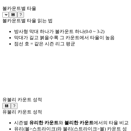
볼카운트별 타율
💾
?
볼카운트별 타율 읽는 법
방사형 막대 하나가 볼카운트 하나(0-0 ~ 3-2)
막대가 길고 붉을수록 그 카운트에서 타율이 높음
점선 호 = 같은 시즌 리그 평균
유불리 카운트 성적
💾
?
유불리 카운트 성적
시즌별
유리한 카운트
와
불리한 카운트
에서의 타율 비교
유리(볼>스트라이크)와 불리(스트라이크>볼) 카운트 성