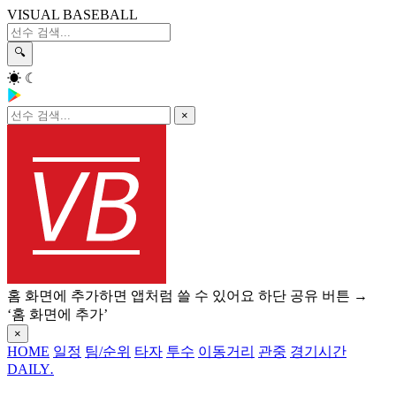
VISUAL BASEBALL
🔍
☀
☾
×
홈 화면에 추가하면 앱처럼 쓸 수 있어요
하단 공유 버튼 →
‘홈 화면에 추가’
×
HOME
일정
팀/순위
타자
투수
이동거리
관중
경기시간
DAILY
.