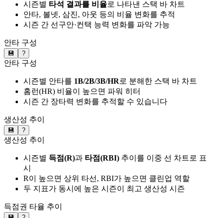
시즌별
타석 결과를 비율
로 나타낸 스택 바 차트
안타, 볼넷, 삼진, 아웃 등의 비율 변화를 추적
시즌 간 선구안·컨택 능력 변화를 파악 가능
안타 구성
💾
?
안타 구성
시즌별 안타를
1B/2B/3B/HR
로 분해한 스택 바 차트
홈런(HR) 비율이 높으면 파워 히터
시즌 간 장타력 변화를 추적할 수 있습니다
생산성 추이
💾
?
생산성 추이
시즌별
득점(R)
과
타점(RBI)
추이를 이중 선 차트로 표
시
R이 높으면 상위 타선, RBI가 높으면 클린업 역할
두 지표가 동시에 높은 시즌이 최고 생산성 시즌
득점권 타율 추이
💾
?