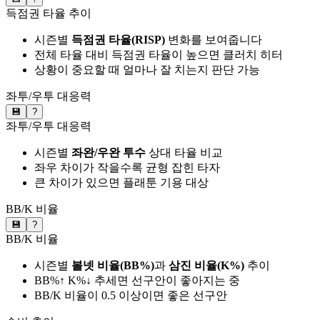
득점권 타율 추이
시즌별
득점권 타율(RISP)
변화를 보여줍니다
전체 타율 대비 득점권 타율이 높으면 클러치 히터
상황이 중요할 때 얼마나 잘 치는지 판단 가능
좌투/우투 대응력
💾
?
좌투/우투 대응력
시즌별
좌완/우완 투수
상대 타율 비교
좌우 차이가 작을수록 균형 잡힌 타자
큰 차이가 있으면 플래툰 기용 대상
BB/K 비율
💾
?
BB/K 비율
시즌별
볼넷 비율(BB%)
과
삼진 비율(K%)
추이
BB%↑ K%↓ 추세면 선구안이 좋아지는 중
BB/K 비율이 0.5 이상이면 좋은 선구안