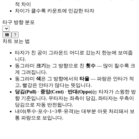
적 차이
차이가 클수록 카운트에 민감한 타자
타구 방향 분포
💾
?
차트 보는 법
타자가 친 공이 그라운드 어디로 갔는지 한눈에 보여줍
니다.
동그라미
크기
는 그 방향으로 친
횟수
— 많이 칠수록 크
게 그려집니다.
동그라미
색
은 그 방향에서의
타율
— 파랑은 안타가 적
고, 빨강은 안타가 많다는 뜻입니다.
당김(Pull)
·
중앙(Cent)
·
반대(Oppo)
는 타자가 스윙한 방
향 기준입니다. 우타자는 좌측이 당김, 좌타자는 우측이
당김으로 자동 반전됩니다.
내야(투수·포수·1~3루·유격)는 대부분 아웃 처리돼서 보
통 파랑으로 보입니다.