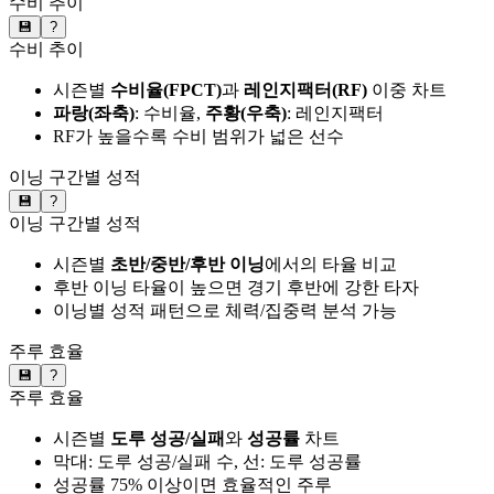
수비 추이
💾
?
수비 추이
시즌별
수비율(FPCT)
과
레인지팩터(RF)
이중 차트
파랑(좌축)
: 수비율,
주황(우축)
: 레인지팩터
RF가 높을수록 수비 범위가 넓은 선수
이닝 구간별 성적
💾
?
이닝 구간별 성적
시즌별
초반/중반/후반 이닝
에서의 타율 비교
후반 이닝 타율이 높으면 경기 후반에 강한 타자
이닝별 성적 패턴으로 체력/집중력 분석 가능
주루 효율
💾
?
주루 효율
시즌별
도루 성공/실패
와
성공률
차트
막대: 도루 성공/실패 수, 선: 도루 성공률
성공률 75% 이상이면 효율적인 주루