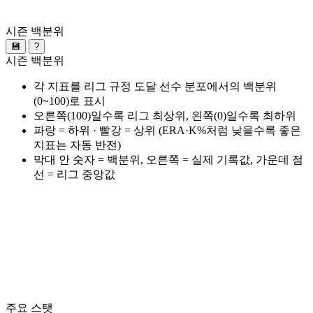
시즌 백분위
💾
?
시즌 백분위
각 지표를 리그 규정 도달 선수 분포에서의 백분위
(0~100)로 표시
오른쪽(100)일수록 리그 최상위, 왼쪽(0)일수록 최하위
파랑 = 하위 · 빨강 = 상위 (ERA·K%처럼 낮을수록 좋은
지표는 자동 반전)
막대 안 숫자 = 백분위, 오른쪽 = 실제 기록값, 가운데 점
선 = 리그 중앙값
주요 스탯