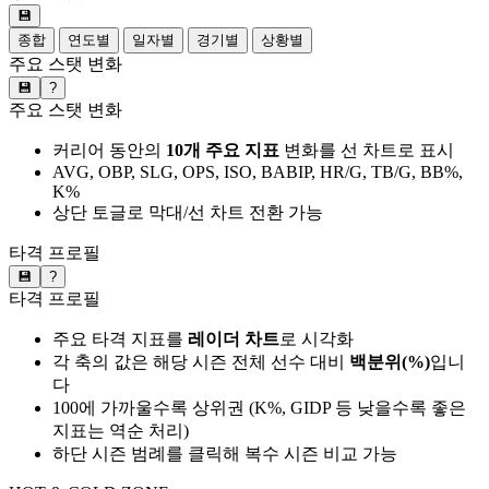
💾
종합
연도별
일자별
경기별
상황별
주요 스탯 변화
💾
?
주요 스탯 변화
커리어 동안의
10개 주요 지표
변화를 선 차트로 표시
AVG, OBP, SLG, OPS, ISO, BABIP, HR/G, TB/G, BB%,
K%
상단 토글로 막대/선 차트 전환 가능
타격 프로필
💾
?
타격 프로필
주요 타격 지표를
레이더 차트
로 시각화
각 축의 값은 해당 시즌 전체 선수 대비
백분위(%)
입니
다
100에 가까울수록 상위권 (K%, GIDP 등 낮을수록 좋은
지표는 역순 처리)
하단 시즌 범례를 클릭해 복수 시즌 비교 가능