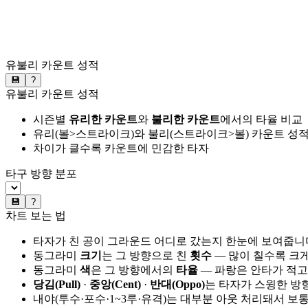
유불리 카운트 성적
💾
?
유불리 카운트 성적
시즌별
유리한 카운트
와
불리한 카운트
에서의 타율 비교
유리(볼>스트라이크)와 불리(스트라이크>볼) 카운트 성적
차이가 클수록 카운트에 민감한 타자
타구 방향 분포
💾
?
차트 보는 법
타자가 친 공이 그라운드 어디로 갔는지 한눈에 보여줍니
동그라미
크기
는 그 방향으로 친
횟수
— 많이 칠수록 크
동그라미
색
은 그 방향에서의
타율
— 파랑은 안타가 적고
당김(Pull)
·
중앙(Cent)
·
반대(Oppo)
는 타자가 스윙한 방
내야(투수·포수·1~3루·유격)는 대부분 아웃 처리돼서 보