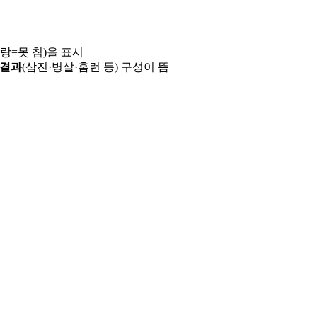
파랑=못 침)을 표시
 결과
(삼진·병살·홈런 등) 구성이 뜸
용