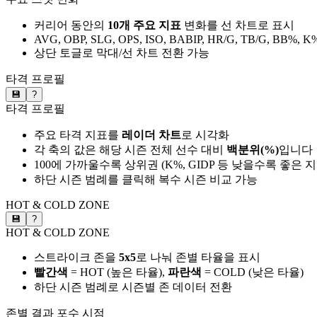
커리어 동안의
10개 주요 지표
변화를 선 차트로 표시
AVG, OBP, SLG, OPS, ISO, BABIP, HR/G, TB/G, BB%, K
상단 토글로 막대/선 차트 전환 가능
타격 프로필
💾
?
타격 프로필
주요 타격 지표를
레이더 차트
로 시각화
각 축의 값은 해당 시즌 전체 선수 대비
백분위(%)
입니다
100에 가까울수록 상위권 (K%, GIDP 등 낮을수록 좋은 
하단 시즌 범례를 클릭해 복수 시즌 비교 가능
HOT & COLD ZONE
💾
?
HOT & COLD ZONE
스트라이크 존을
5x5
로 나눠 존별 타율을 표시
빨간색
= HOT (높은 타율),
파란색
= COLD (낮은 타율)
하단 시즌 범례로 시즌별 존 데이터 전환
존별 결과
포수 시점