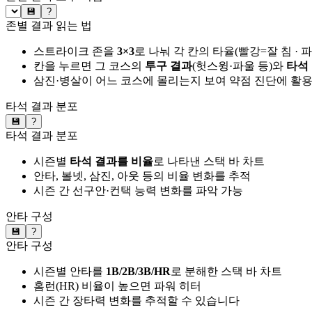
💾
?
존별 결과 읽는 법
스트라이크 존을
3×3
로 나눠 각 칸의 타율(빨강=잘 침 · 
칸을 누르면 그 코스의
투구 결과
(헛스윙·파울 등)와
타석
삼진·병살이 어느 코스에 몰리는지 보여 약점 진단에 활
타석 결과 분포
💾
?
타석 결과 분포
시즌별
타석 결과를 비율
로 나타낸 스택 바 차트
안타, 볼넷, 삼진, 아웃 등의 비율 변화를 추적
시즌 간 선구안·컨택 능력 변화를 파악 가능
안타 구성
💾
?
안타 구성
시즌별 안타를
1B/2B/3B/HR
로 분해한 스택 바 차트
홈런(HR) 비율이 높으면 파워 히터
시즌 간 장타력 변화를 추적할 수 있습니다