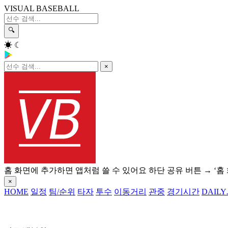
VISUAL BASEBALL
🔍
☀
☾
×
홈 화면에 추가하면 앱처럼 쓸 수 있어요
하단 공유 버튼 → ‘홈
×
HOME
일정
팀/순위
타자
투수
이동거리
관중
경기시간
DAILY