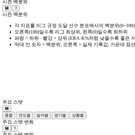
시즌 백분위
💾
?
시즌 백분위
각 지표를 리그 규정 도달 선수 분포에서의 백분위(0~100
오른쪽(100)일수록 리그 최상위, 왼쪽(0)일수록 최하위
파랑 = 하위 · 빨강 = 상위 (ERA·K%처럼 낮을수록 좋은
막대 안 숫자 = 백분위, 오른쪽 = 실제 기록값, 가운데 점
주요 스탯
💾
종합
연도별
일자별
경기별
상황별
주요 스탯 변화
💾
?
주요 스탯 변화