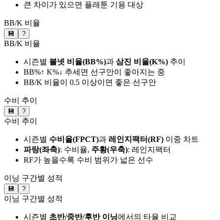
큰 차이가 있으면 플래툰 기용 대상
BB/K 비율
💾
?
BB/K 비율
시즌별
볼넷 비율(BB%)
과
삼진 비율(K%)
추이
BB%↑ K%↓ 추세면 선구안이 좋아지는 중
BB/K 비율이 0.5 이상이면 좋은 선구안
수비 추이
💾
?
수비 추이
시즌별
수비율(FPCT)
과
레인지팩터(RF)
이중 차트
파랑(좌축)
: 수비율,
주황(우축)
: 레인지팩터
RF가 높을수록 수비 범위가 넓은 선수
이닝 구간별 성적
💾
?
이닝 구간별 성적
시즌별
초반/중반/후반 이닝
에서의 타율 비교