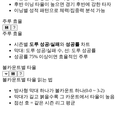
후반 이닝 타율이 높으면 경기 후반에 강한 타자
이닝별 성적 패턴으로 체력/집중력 분석 가능
주루 효율
💾
?
주루 효율
시즌별
도루 성공/실패
와
성공률
차트
막대: 도루 성공/실패 수, 선: 도루 성공률
성공률 75% 이상이면 효율적인 주루
볼카운트별 타율
💾
?
볼카운트별 타율 읽는 법
방사형 막대 하나가 볼카운트 하나(0-0 ~ 3-2)
막대가 길고 붉을수록 그 카운트에서 타율이 높음
점선 호 = 같은 시즌 리그 평균