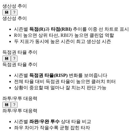
생산성 추이
💾
?
생산성 추이
시즌별
득점(R)
과
타점(RBI)
추이를 이중 선 차트로 표시
R이 높으면 상위 타선, RBI가 높으면 클린업 역할
두 지표가 동시에 높은 시즌이 최고 생산성 시즌
득점권 타율 추이
💾
?
득점권 타율 추이
시즌별
득점권 타율(RISP)
변화를 보여줍니다
전체 타율 대비 득점권 타율이 높으면 클러치 히터
상황이 중요할 때 얼마나 잘 치는지 판단 가능
좌투/우투 대응력
💾
?
좌투/우투 대응력
시즌별
좌완/우완 투수
상대 타율 비교
좌우 차이가 작을수록 균형 잡힌 타자