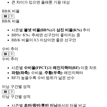
큰 차이가 있으면 플래툰 기용 대상
BB/K 비율
💾
?
BB/K 비율
시즌별
볼넷 비율(BB%)
과
삼진 비율(K%)
추이
BB%↑ K%↓ 추세면 선구안이 좋아지는 중
BB/K 비율이 0.5 이상이면 좋은 선구안
수비 추이
💾
?
수비 추이
시즌별
수비율(FPCT)
과
레인지팩터(RF)
이중 차트
파랑(좌축)
: 수비율,
주황(우축)
: 레인지팩터
RF가 높을수록 수비 범위가 넓은 선수
이닝 구간별 성적
💾
?
이닝 구간별 성적
시즌별
초반/중반/후반 이닝
에서의 타율 비교