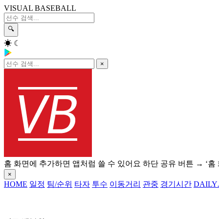
VISUAL BASEBALL
🔍
☀
☾
×
홈 화면에 추가하면 앱처럼 쓸 수 있어요
하단 공유 버튼 → ‘홈
×
HOME
일정
팀/순위
타자
투수
이동거리
관중
경기시간
DAILY