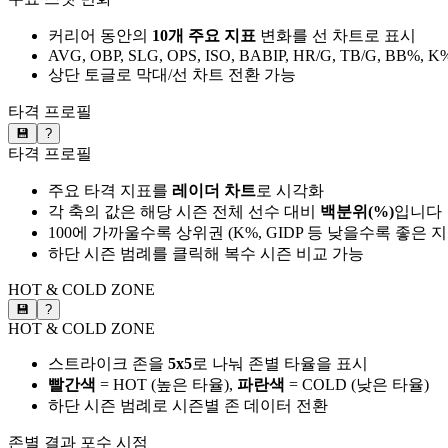
커리어 동안의
10개 주요 지표
변화를 선 차트로 표시
AVG, OBP, SLG, OPS, ISO, BABIP, HR/G, TB/G, BB%, K
상단 토글로 막대/선 차트 전환 가능
타격 프로필
💾
?
타격 프로필
주요 타격 지표를
레이더 차트
로 시각화
각 축의 값은 해당 시즌 전체 선수 대비
백분위(%)
입니다
100에 가까울수록 상위권 (K%, GIDP 등 낮을수록 좋은 
하단 시즌 범례를 클릭해 복수 시즌 비교 가능
HOT & COLD ZONE
💾
?
HOT & COLD ZONE
스트라이크 존을
5x5
로 나눠 존별 타율을 표시
빨간색
= HOT (높은 타율),
파란색
= COLD (낮은 타율)
하단 시즌 범례로 시즌별 존 데이터 전환
존별 결과
포수 시점