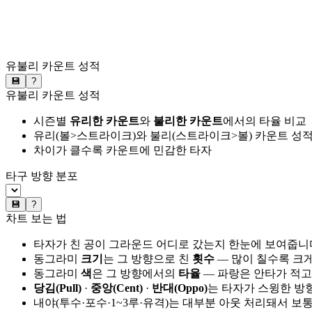
유불리 카운트 성적
💾
?
유불리 카운트 성적
시즌별
유리한 카운트
와
불리한 카운트
에서의 타율 비교
유리(볼>스트라이크)와 불리(스트라이크>볼) 카운트 성적
차이가 클수록 카운트에 민감한 타자
타구 방향 분포
💾
?
차트 보는 법
타자가 친 공이 그라운드 어디로 갔는지 한눈에 보여줍니
동그라미
크기
는 그 방향으로 친
횟수
— 많이 칠수록 크
동그라미
색
은 그 방향에서의
타율
— 파랑은 안타가 적고
당김(Pull)
·
중앙(Cent)
·
반대(Oppo)
는 타자가 스윙한 방
내야(투수·포수·1~3루·유격)는 대부분 아웃 처리돼서 보