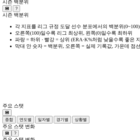
시즌 백분위
💾
?
시즌 백분위
각 지표를 리그 규정 도달 선수 분포에서의 백분위(0~100
오른쪽(100)일수록 리그 최상위, 왼쪽(0)일수록 최하위
파랑 = 하위 · 빨강 = 상위 (ERA·K%처럼 낮을수록 좋은
막대 안 숫자 = 백분위, 오른쪽 = 실제 기록값, 가운데 점
주요 스탯
💾
종합
연도별
일자별
경기별
상황별
주요 스탯 변화
💾
?
주요 스탯 변화