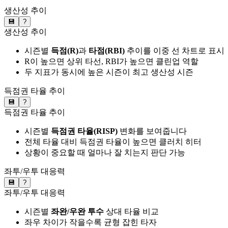
생산성 추이
💾
?
생산성 추이
시즌별
득점(R)
과
타점(RBI)
추이를 이중 선 차트로 표시
R이 높으면 상위 타선, RBI가 높으면 클린업 역할
두 지표가 동시에 높은 시즌이 최고 생산성 시즌
득점권 타율 추이
💾
?
득점권 타율 추이
시즌별
득점권 타율(RISP)
변화를 보여줍니다
전체 타율 대비 득점권 타율이 높으면 클러치 히터
상황이 중요할 때 얼마나 잘 치는지 판단 가능
좌투/우투 대응력
💾
?
좌투/우투 대응력
시즌별
좌완/우완 투수
상대 타율 비교
좌우 차이가 작을수록 균형 잡힌 타자