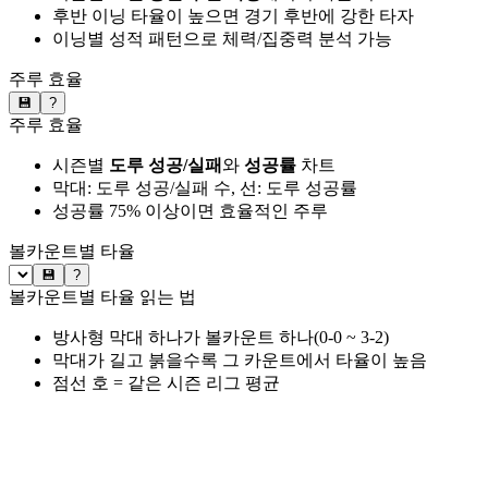
후반 이닝 타율이 높으면 경기 후반에 강한 타자
이닝별 성적 패턴으로 체력/집중력 분석 가능
주루 효율
💾
?
주루 효율
시즌별
도루 성공/실패
와
성공률
차트
막대: 도루 성공/실패 수, 선: 도루 성공률
성공률 75% 이상이면 효율적인 주루
볼카운트별 타율
💾
?
볼카운트별 타율 읽는 법
방사형 막대 하나가 볼카운트 하나(0-0 ~ 3-2)
막대가 길고 붉을수록 그 카운트에서 타율이 높음
점선 호 = 같은 시즌 리그 평균