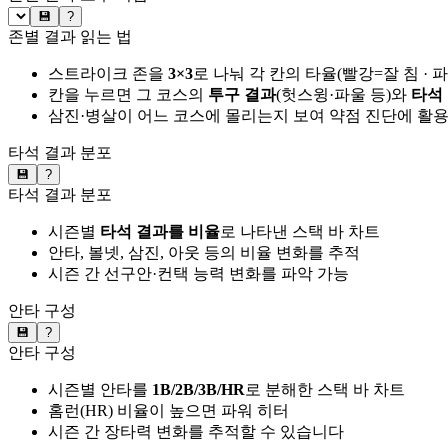
💾
?
존별 결과 읽는 법
스트라이크 존을
3×3
로 나눠 각 칸의 타율(빨강=잘 침 · 
칸을 누르면 그 코스의
투구 결과
(헛스윙·파울 등)와
타석
삼진·병살이 어느 코스에 몰리는지 보여 약점 진단에 활
타석 결과 분포
💾
?
타석 결과 분포
시즌별
타석 결과를 비율
로 나타낸 스택 바 차트
안타, 볼넷, 삼진, 아웃 등의 비율 변화를 추적
시즌 간 선구안·컨택 능력 변화를 파악 가능
안타 구성
💾
?
안타 구성
시즌별 안타를
1B/2B/3B/HR
로 분해한 스택 바 차트
홈런(HR) 비율이 높으면 파워 히터
시즌 간 장타력 변화를 추적할 수 있습니다