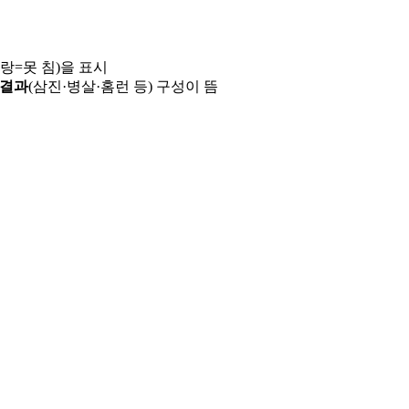
파랑=못 침)을 표시
 결과
(삼진·병살·홈런 등) 구성이 뜸
용