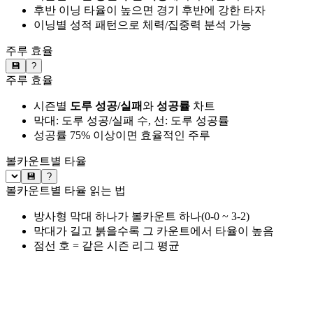
후반 이닝 타율이 높으면 경기 후반에 강한 타자
이닝별 성적 패턴으로 체력/집중력 분석 가능
주루 효율
💾
?
주루 효율
시즌별
도루 성공/실패
와
성공률
차트
막대: 도루 성공/실패 수, 선: 도루 성공률
성공률 75% 이상이면 효율적인 주루
볼카운트별 타율
💾
?
볼카운트별 타율 읽는 법
방사형 막대 하나가 볼카운트 하나(0-0 ~ 3-2)
막대가 길고 붉을수록 그 카운트에서 타율이 높음
점선 호 = 같은 시즌 리그 평균