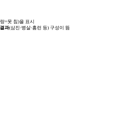
파랑=못 침)을 표시
 결과
(삼진·병살·홈런 등) 구성이 뜸
용