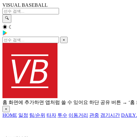
VISUAL BASEBALL
🔍
☀
☾
×
홈 화면에 추가하면 앱처럼 쓸 수 있어요
하단 공유 버튼 → ‘홈
×
HOME
일정
팀/순위
타자
투수
이동거리
관중
경기시간
DAILY