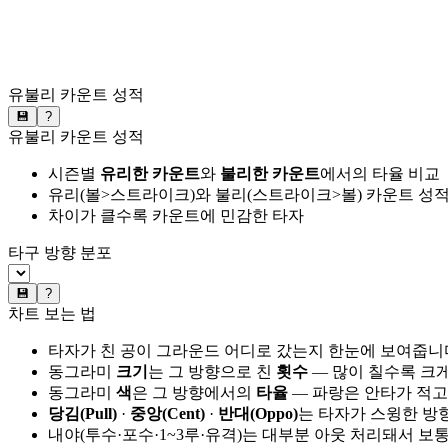
유불리 카운트 성적
💾
?
유불리 카운트 성적
시즌별
유리한 카운트
와
불리한 카운트
에서의 타율 비교
유리(볼>스트라이크)와 불리(스트라이크>볼) 카운트 성적
차이가 클수록 카운트에 민감한 타자
타구 방향 분포
💾
?
차트 보는 법
타자가 친 공이 그라운드 어디로 갔는지 한눈에 보여줍니
동그라미
크기
는 그 방향으로 친
횟수
— 많이 칠수록 크
동그라미
색
은 그 방향에서의
타율
— 파랑은 안타가 적고
당김(Pull)
·
중앙(Cent)
·
반대(Oppo)
는 타자가 스윙한 방
내야(투수·포수·1~3루·유격)는 대부분 아웃 처리돼서 보