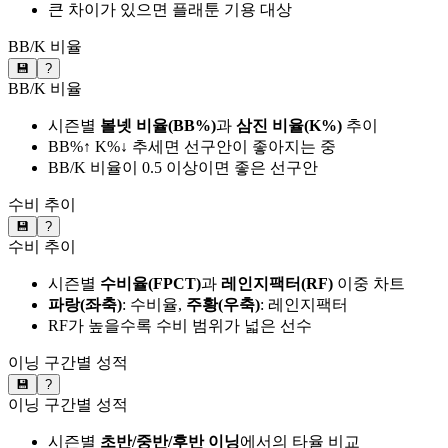
큰 차이가 있으면 플래툰 기용 대상
BB/K 비율
💾
?
BB/K 비율
시즌별
볼넷 비율(BB%)
과
삼진 비율(K%)
추이
BB%↑ K%↓ 추세면 선구안이 좋아지는 중
BB/K 비율이 0.5 이상이면 좋은 선구안
수비 추이
💾
?
수비 추이
시즌별
수비율(FPCT)
과
레인지팩터(RF)
이중 차트
파랑(좌축)
: 수비율,
주황(우축)
: 레인지팩터
RF가 높을수록 수비 범위가 넓은 선수
이닝 구간별 성적
💾
?
이닝 구간별 성적
시즌별
초반/중반/후반 이닝
에서의 타율 비교