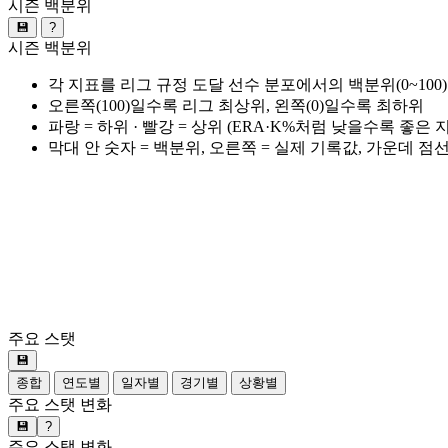
시즌 백분위
💾
?
시즌 백분위
각 지표를 리그 규정 도달 선수 분포에서의 백분위(0~100
오른쪽(100)일수록 리그 최상위, 왼쪽(0)일수록 최하위
파랑 = 하위 · 빨강 = 상위 (ERA·K%처럼 낮을수록 좋은
막대 안 숫자 = 백분위, 오른쪽 = 실제 기록값, 가운데 점
주요 스탯
💾
종합
연도별
일자별
경기별
상황별
주요 스탯 변화
💾
?
주요 스탯 변화