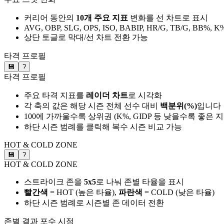
커리어 동안의
10개 주요 지표
변화를 선 차트로 표시
AVG, OBP, SLG, OPS, ISO, BABIP, HR/G, TB/G, BB%, K
상단 토글로 막대/선 차트 전환 가능
타격 프로필
💾
?
타격 프로필
주요 타격 지표를
레이더 차트
로 시각화
각 축의 값은 해당 시즌 전체 선수 대비
백분위(%)
입니다
100에 가까울수록 상위권 (K%, GIDP 등 낮을수록 좋은 
하단 시즌 범례를 클릭해 복수 시즌 비교 가능
HOT & COLD ZONE
💾
?
HOT & COLD ZONE
스트라이크 존을
5x5
로 나눠 존별 타율을 표시
빨간색
= HOT (높은 타율),
파란색
= COLD (낮은 타율)
하단 시즌 범례로 시즌별 존 데이터 전환
존별 결과
포수 시점