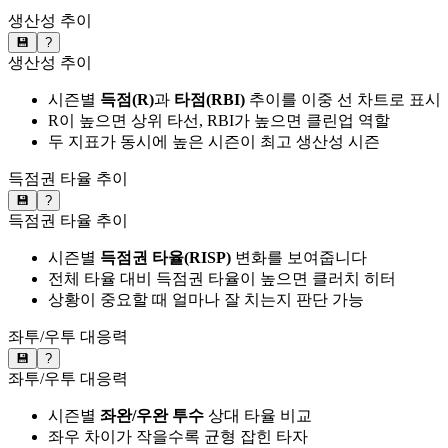
생산성 추이
💾
?
생산성 추이
시즌별
득점(R)
과
타점(RBI)
추이를 이중 선 차트로 표시
R이 높으면 상위 타선, RBI가 높으면 클린업 역할
두 지표가 동시에 높은 시즌이 최고 생산성 시즌
득점권 타율 추이
💾
?
득점권 타율 추이
시즌별
득점권 타율(RISP)
변화를 보여줍니다
전체 타율 대비 득점권 타율이 높으면 클러치 히터
상황이 중요할 때 얼마나 잘 치는지 판단 가능
좌투/우투 대응력
💾
?
좌투/우투 대응력
시즌별
좌완/우완 투수
상대 타율 비교
좌우 차이가 작을수록 균형 잡힌 타자