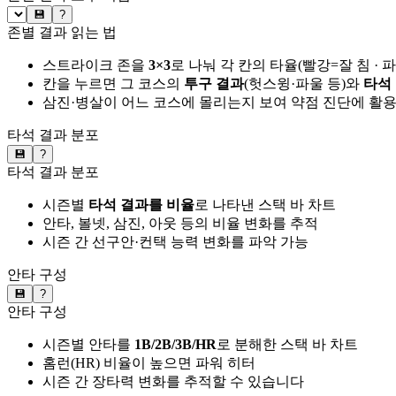
💾
?
존별 결과 읽는 법
스트라이크 존을
3×3
로 나눠 각 칸의 타율(빨강=잘 침 · 
칸을 누르면 그 코스의
투구 결과
(헛스윙·파울 등)와
타석
삼진·병살이 어느 코스에 몰리는지 보여 약점 진단에 활
타석 결과 분포
💾
?
타석 결과 분포
시즌별
타석 결과를 비율
로 나타낸 스택 바 차트
안타, 볼넷, 삼진, 아웃 등의 비율 변화를 추적
시즌 간 선구안·컨택 능력 변화를 파악 가능
안타 구성
💾
?
안타 구성
시즌별 안타를
1B/2B/3B/HR
로 분해한 스택 바 차트
홈런(HR) 비율이 높으면 파워 히터
시즌 간 장타력 변화를 추적할 수 있습니다