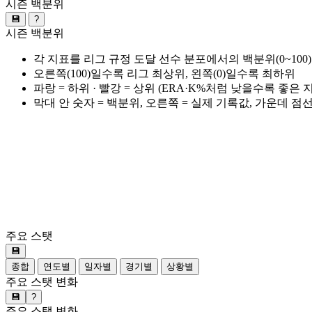
시즌 백분위
💾
?
시즌 백분위
각 지표를 리그 규정 도달 선수 분포에서의 백분위(0~100
오른쪽(100)일수록 리그 최상위, 왼쪽(0)일수록 최하위
파랑 = 하위 · 빨강 = 상위 (ERA·K%처럼 낮을수록 좋은
막대 안 숫자 = 백분위, 오른쪽 = 실제 기록값, 가운데 점
주요 스탯
💾
종합
연도별
일자별
경기별
상황별
주요 스탯 변화
💾
?
주요 스탯 변화