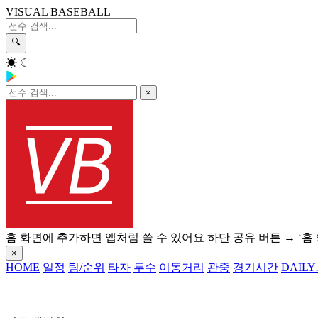
VISUAL BASEBALL
🔍
☀
☾
×
홈 화면에 추가하면 앱처럼 쓸 수 있어요
하단 공유 버튼 → ‘홈
×
HOME
일정
팀/순위
타자
투수
이동거리
관중
경기시간
DAILY