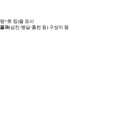
파랑=못 침)을 표시
 결과
(삼진·병살·홈런 등) 구성이 뜸
용