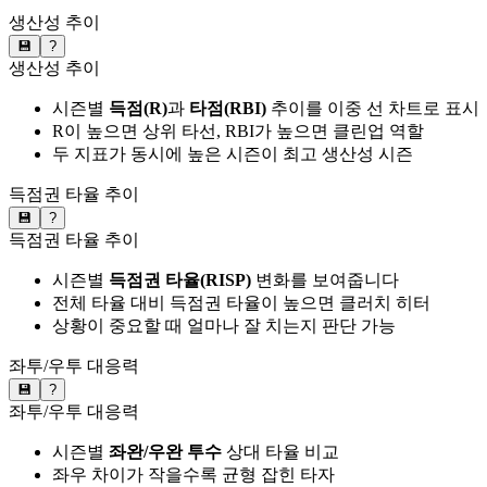
생산성 추이
💾
?
생산성 추이
시즌별
득점(R)
과
타점(RBI)
추이를 이중 선 차트로 표시
R이 높으면 상위 타선, RBI가 높으면 클린업 역할
두 지표가 동시에 높은 시즌이 최고 생산성 시즌
득점권 타율 추이
💾
?
득점권 타율 추이
시즌별
득점권 타율(RISP)
변화를 보여줍니다
전체 타율 대비 득점권 타율이 높으면 클러치 히터
상황이 중요할 때 얼마나 잘 치는지 판단 가능
좌투/우투 대응력
💾
?
좌투/우투 대응력
시즌별
좌완/우완 투수
상대 타율 비교
좌우 차이가 작을수록 균형 잡힌 타자