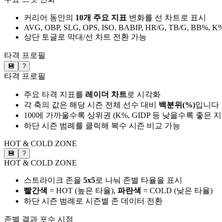
커리어 동안의
10개 주요 지표
변화를 선 차트로 표시
AVG, OBP, SLG, OPS, ISO, BABIP, HR/G, TB/G, BB%, K
상단 토글로 막대/선 차트 전환 가능
타격 프로필
💾
?
타격 프로필
주요 타격 지표를
레이더 차트
로 시각화
각 축의 값은 해당 시즌 전체 선수 대비
백분위(%)
입니다
100에 가까울수록 상위권 (K%, GIDP 등 낮을수록 좋은 
하단 시즌 범례를 클릭해 복수 시즌 비교 가능
HOT & COLD ZONE
💾
?
HOT & COLD ZONE
스트라이크 존을
5x5
로 나눠 존별 타율을 표시
빨간색
= HOT (높은 타율),
파란색
= COLD (낮은 타율)
하단 시즌 범례로 시즌별 존 데이터 전환
존별 결과
포수 시점