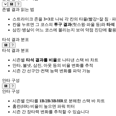
💾
?
존별 결과 읽는 법
스트라이크 존을
3×3
로 나눠 각 칸의 타율(빨강=잘 침 · 
칸을 누르면 그 코스의
투구 결과
(헛스윙·파울 등)와
타석
삼진·병살이 어느 코스에 몰리는지 보여 약점 진단에 활
타석 결과 분포
💾
?
타석 결과 분포
시즌별
타석 결과를 비율
로 나타낸 스택 바 차트
안타, 볼넷, 삼진, 아웃 등의 비율 변화를 추적
시즌 간 선구안·컨택 능력 변화를 파악 가능
안타 구성
💾
?
안타 구성
시즌별 안타를
1B/2B/3B/HR
로 분해한 스택 바 차트
홈런(HR) 비율이 높으면 파워 히터
시즌 간 장타력 변화를 추적할 수 있습니다