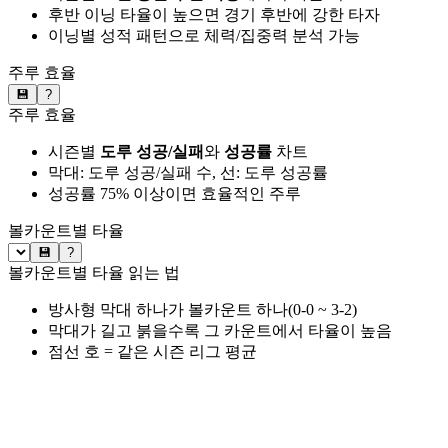
후반 이닝 타율이 높으면 경기 후반에 강한 타자
이닝별 성적 패턴으로 체력/집중력 분석 가능
주루 효율
💾
?
주루 효율
시즌별
도루 성공/실패
와
성공률
차트
막대: 도루 성공/실패 수, 선: 도루 성공률
성공률 75% 이상이면 효율적인 주루
볼카운트별 타율
💾
?
볼카운트별 타율 읽는 법
방사형 막대 하나가 볼카운트 하나(0-0 ~ 3-2)
막대가 길고 붉을수록 그 카운트에서 타율이 높음
점선 호 = 같은 시즌 리그 평균