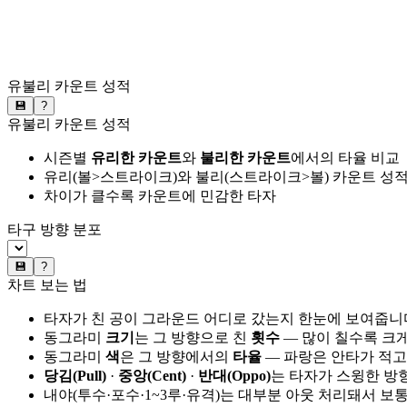
유불리 카운트 성적
💾
?
유불리 카운트 성적
시즌별
유리한 카운트
와
불리한 카운트
에서의 타율 비교
유리(볼>스트라이크)와 불리(스트라이크>볼) 카운트 성적
차이가 클수록 카운트에 민감한 타자
타구 방향 분포
💾
?
차트 보는 법
타자가 친 공이 그라운드 어디로 갔는지 한눈에 보여줍니
동그라미
크기
는 그 방향으로 친
횟수
— 많이 칠수록 크
동그라미
색
은 그 방향에서의
타율
— 파랑은 안타가 적고
당김(Pull)
·
중앙(Cent)
·
반대(Oppo)
는 타자가 스윙한 방
내야(투수·포수·1~3루·유격)는 대부분 아웃 처리돼서 보