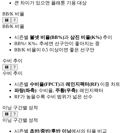
큰 차이가 있으면 플래툰 기용 대상
BB/K 비율
💾
?
BB/K 비율
시즌별
볼넷 비율(BB%)
과
삼진 비율(K%)
추이
BB%↑ K%↓ 추세면 선구안이 좋아지는 중
BB/K 비율이 0.5 이상이면 좋은 선구안
수비 추이
💾
?
수비 추이
시즌별
수비율(FPCT)
과
레인지팩터(RF)
이중 차트
파랑(좌축)
: 수비율,
주황(우축)
: 레인지팩터
RF가 높을수록 수비 범위가 넓은 선수
이닝 구간별 성적
💾
?
이닝 구간별 성적
시즌별
초반/중반/후반 이닝
에서의 타율 비교