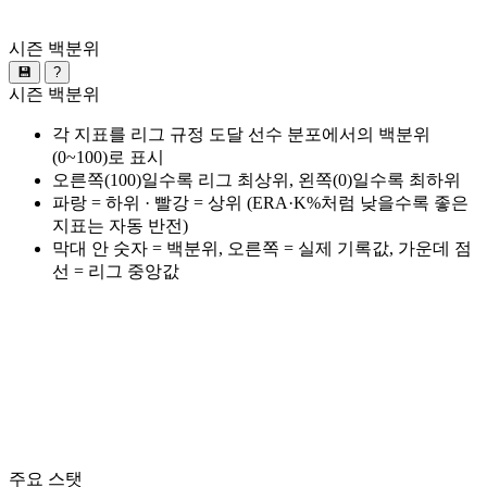
시즌 백분위
💾
?
시즌 백분위
각 지표를 리그 규정 도달 선수 분포에서의 백분위
(0~100)로 표시
오른쪽(100)일수록 리그 최상위, 왼쪽(0)일수록 최하위
파랑 = 하위 · 빨강 = 상위 (ERA·K%처럼 낮을수록 좋은
지표는 자동 반전)
막대 안 숫자 = 백분위, 오른쪽 = 실제 기록값, 가운데 점
선 = 리그 중앙값
주요 스탯