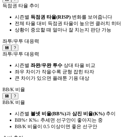
득점권 타율 추이
시즌별
득점권 타율(RISP)
변화를 보여줍니다
전체 타율 대비 득점권 타율이 높으면 클러치 히터
상황이 중요할 때 얼마나 잘 치는지 판단 가능
좌투/우투 대응력
💾
?
좌투/우투 대응력
시즌별
좌완/우완 투수
상대 타율 비교
좌우 차이가 작을수록 균형 잡힌 타자
큰 차이가 있으면 플래툰 기용 대상
BB/K 비율
💾
?
BB/K 비율
시즌별
볼넷 비율(BB%)
과
삼진 비율(K%)
추이
BB%↑ K%↓ 추세면 선구안이 좋아지는 중
BB/K 비율이 0.5 이상이면 좋은 선구안