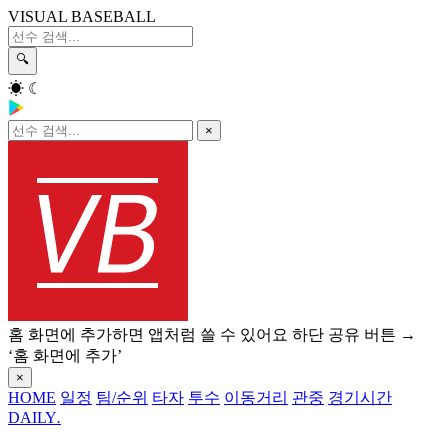
VISUAL BASEBALL
🔍
☀
☾
×
홈 화면에 추가하면 앱처럼 쓸 수 있어요
하단 공유 버튼 →
‘홈 화면에 추가’
×
HOME
일정
팀/순위
타자
투수
이동거리
관중
경기시간
DAILY
.