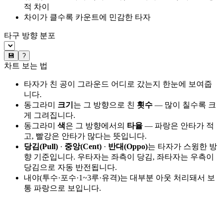
적 차이
차이가 클수록 카운트에 민감한 타자
타구 방향 분포
💾
?
차트 보는 법
타자가 친 공이 그라운드 어디로 갔는지 한눈에 보여줍
니다.
동그라미
크기
는 그 방향으로 친
횟수
— 많이 칠수록 크
게 그려집니다.
동그라미
색
은 그 방향에서의
타율
— 파랑은 안타가 적
고, 빨강은 안타가 많다는 뜻입니다.
당김(Pull)
·
중앙(Cent)
·
반대(Oppo)
는 타자가 스윙한 방
향 기준입니다. 우타자는 좌측이 당김, 좌타자는 우측이
당김으로 자동 반전됩니다.
내야(투수·포수·1~3루·유격)는 대부분 아웃 처리돼서 보
통 파랑으로 보입니다.