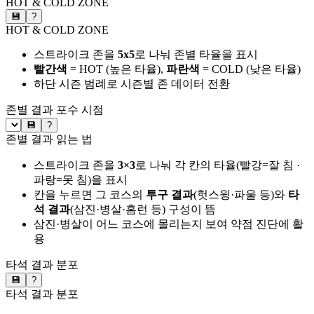
HOT & COLD ZONE
💾
?
HOT & COLD ZONE
스트라이크 존을
5x5
로 나눠 존별 타율을 표시
빨간색
= HOT (높은 타율),
파란색
= COLD (낮은 타율)
하단 시즌 범례로 시즌별 존 데이터 전환
존별 결과
포수 시점
💾
?
존별 결과 읽는 법
스트라이크 존을
3×3
로 나눠 각 칸의 타율(빨강=잘 침 ·
파랑=못 침)을 표시
칸을 누르면 그 코스의
투구 결과
(헛스윙·파울 등)와
타
석 결과
(삼진·병살·홈런 등) 구성이 뜸
삼진·병살이 어느 코스에 몰리는지 보여 약점 진단에 활
용
타석 결과 분포
💾
?
타석 결과 분포