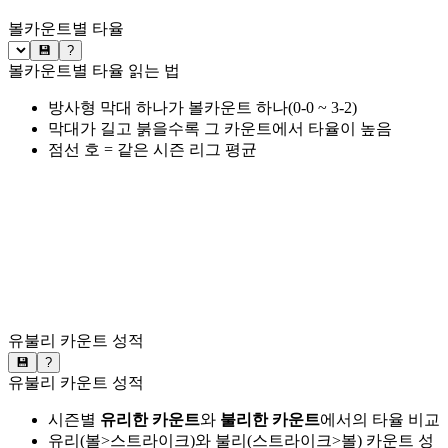
볼카운트별 타율
💾
?
볼카운트별 타율 읽는 법
방사형 막대 하나가 볼카운트 하나(0-0 ~ 3-2)
막대가 길고 붉을수록 그 카운트에서 타율이 높음
점선 호 = 같은 시즌 리그 평균
유불리 카운트 성적
💾
?
유불리 카운트 성적
시즌별
유리한 카운트
와
불리한 카운트
에서의 타율 비교
유리(볼>스트라이크)와 불리(스트라이크>볼) 카운트 성