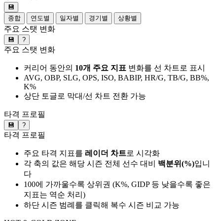
💾
종합
연도별
일자별
경기별
상황별
주요 스탯 변화
💾
?
주요 스탯 변화
커리어 동안의
10개 주요 지표
변화를 선 차트로 표시
AVG, OBP, SLG, OPS, ISO, BABIP, HR/G, TB/G, BB%,
K%
상단 토글로 막대/선 차트 전환 가능
타격 프로필
💾
?
타격 프로필
주요 타격 지표를
레이더 차트
로 시각화
각 축의 값은 해당 시즌 전체 선수 대비
백분위(%)
입니
다
100에 가까울수록 상위권 (K%, GIDP 등 낮을수록 좋은
지표는 역순 처리)
하단 시즌 범례를 클릭해 복수 시즌 비교 가능