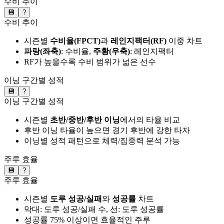
수비 추이
💾
?
수비 추이
시즌별
수비율(FPCT)
과
레인지팩터(RF)
이중 차트
파랑(좌축)
: 수비율,
주황(우축)
: 레인지팩터
RF가 높을수록 수비 범위가 넓은 선수
이닝 구간별 성적
💾
?
이닝 구간별 성적
시즌별
초반/중반/후반 이닝
에서의 타율 비교
후반 이닝 타율이 높으면 경기 후반에 강한 타자
이닝별 성적 패턴으로 체력/집중력 분석 가능
주루 효율
💾
?
주루 효율
시즌별
도루 성공/실패
와
성공률
차트
막대: 도루 성공/실패 수, 선: 도루 성공률
성공률 75% 이상이면 효율적인 주루