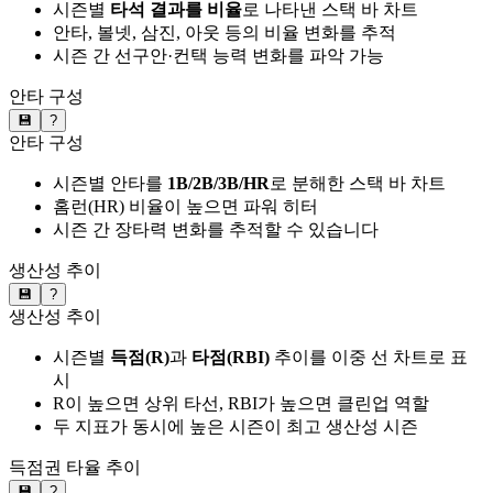
시즌별
타석 결과를 비율
로 나타낸 스택 바 차트
안타, 볼넷, 삼진, 아웃 등의 비율 변화를 추적
시즌 간 선구안·컨택 능력 변화를 파악 가능
안타 구성
💾
?
안타 구성
시즌별 안타를
1B/2B/3B/HR
로 분해한 스택 바 차트
홈런(HR) 비율이 높으면 파워 히터
시즌 간 장타력 변화를 추적할 수 있습니다
생산성 추이
💾
?
생산성 추이
시즌별
득점(R)
과
타점(RBI)
추이를 이중 선 차트로 표
시
R이 높으면 상위 타선, RBI가 높으면 클린업 역할
두 지표가 동시에 높은 시즌이 최고 생산성 시즌
득점권 타율 추이
💾
?